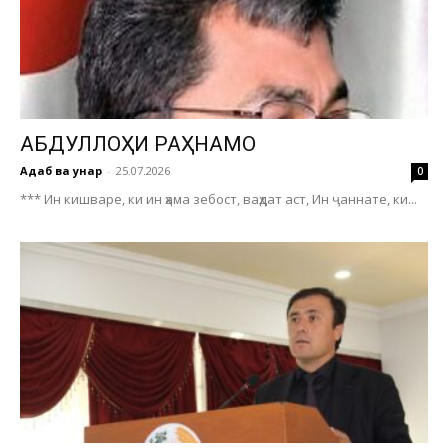
АБДУЛЛОҲИ РАҲНАМО
Адаб ва ҳунар
-
25.07.2026
0
*** Ин кишваре, ки ин ҳама зебост, ваҳдат аст, Ин ҷаннате, ки...