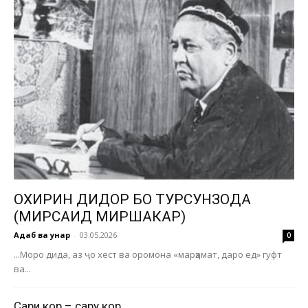
ОХИРИН ДИДОР БО ТУРСУНЗОДА
(МИРСАИД МИРШАКАР)
Адаб ва ҳунар
-
03.05.2026
0
...Моро дида, аз ҷо хест ва оромона «марҳамат, даро ед» гуфт
ва...
Сари кор – сару кор