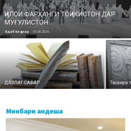
ҶИЛОИ ФАРҲАНГИ ТОҶИКИСТОН ДАР
МУҒУЛИСТОН
Адаб ва ҳунар
-
03.08.2026
ДАВЛАТ САФАР
Тасвири т
Минбари андеша