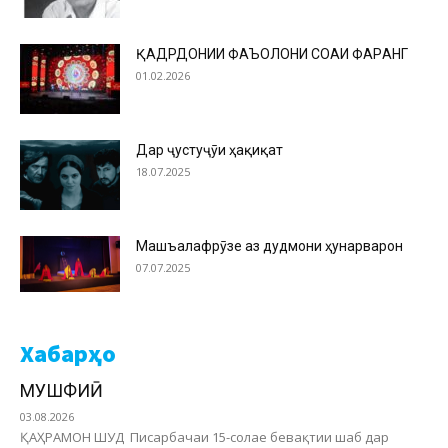
ҚАДРДОНИИ ФАЪОЛОНИ СОҲАИ ФАРҲАНГ
01.02.2026
Дар ҷустуҷӯи ҳақиқат
18.07.2025
Машъалафрӯзе аз дудмони ҳунарварон
07.07.2025
Хабарҳо
МУШФИҚӢ
03.08.2026
ҚАҲРАМОН ШУД Писарбачаи 15-солае бевақтии шаб дар