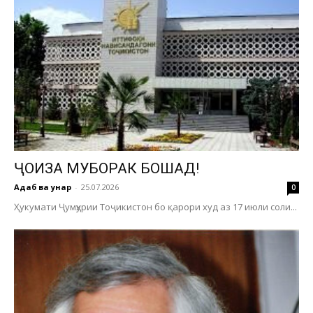
ҶОИЗА МУБОРАК БОШАД!
Адаб ва ҳунар
-
25.07.2026
0
Ҳукумати Ҷумҳурии Тоҷикистон бо қарори худ аз 17 июли соли...