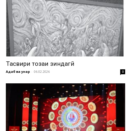
Тасвири тозаи зиндагӣ
Адаб ва ҳунар
-
06.02.2026
0