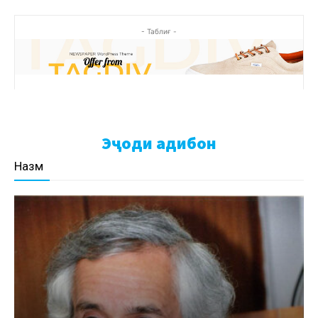
- Таблиғ -
Эҷоди адибон
Назм