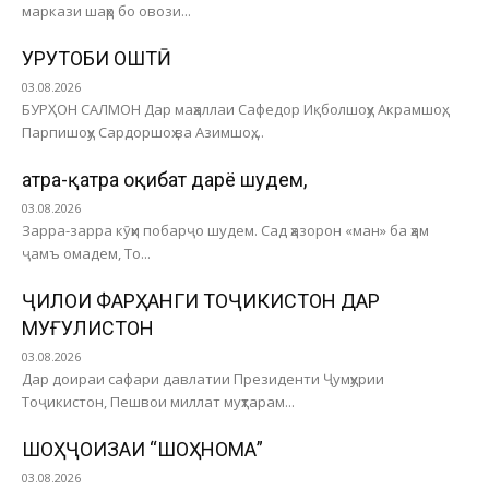
маркази шаҳр бо овози...
ҚУРУТОБИ ОШТӢ
03.08.2026
БУРҲОН САЛМОН Дар маҳаллаи Сафедор Иқболшоҳу Акрамшоҳ,
Парпишоҳу Сардоршоҳ ва Азимшоҳ,...
Қатра-қатра оқибат дарё шудем,
03.08.2026
Зарра-зарра кӯҳи побарҷо шудем. Сад ҳазорон «ман» ба ҳам
ҷамъ омадем, То...
ҶИЛОИ ФАРҲАНГИ ТОҶИКИСТОН ДАР
МУҒУЛИСТОН
03.08.2026
Дар доираи сафари давлатии Президенти Ҷумҳурии
Тоҷикистон, Пешвои миллат муҳтарам...
ШОҲҶОИЗАИ “ШОҲНОМА”
03.08.2026