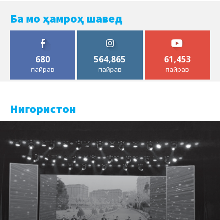
Ба мо ҳамроҳ шавед
680
564,865
61,453
пайрав
пайрав
пайрав
Нигористон