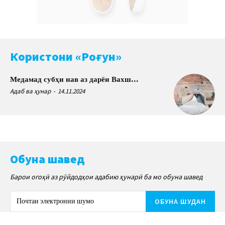
Користони «Роғун»
Медамад субҳи нав аз дарёи Вахш…
Адаб ва ҳунар
-
14.11.2024
Обуна шавед
Барои огоҳӣ аз рӯйдодҳои адабию ҳунарӣ ба мо обуна шавед
ОБУНА ШУДАН