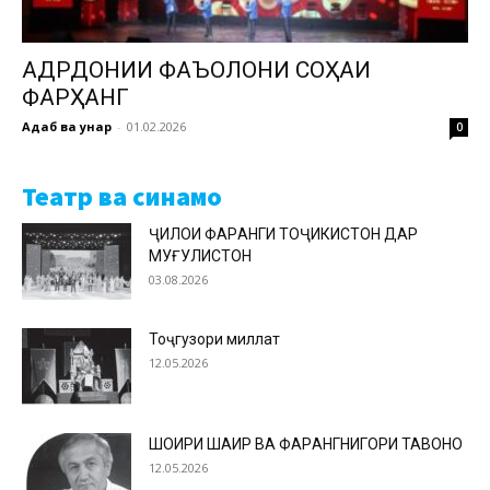
ҚАДРДОНИИ ФАЪОЛОНИ СОҲАИ
ФАРҲАНГ
Адаб ва ҳунар
-
01.02.2026
0
Театр ва синамо
ҶИЛОИ ФАРҲАНГИ ТОҶИКИСТОН ДАР
МУҒУЛИСТОН
03.08.2026
Тоҷгузори миллат
12.05.2026
ШОИРИ ШАҲИР ВА ФАРҲАНГНИГОРИ ТАВОНО
12.05.2026