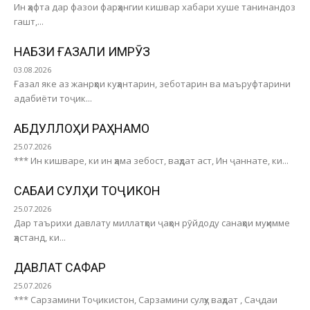
Ин ҳафта дар фазои фарҳангии кишвар хабари хуше танинандоз
гашт,...
НАБЗИ ҒАЗАЛИ ИМРӮЗ
03.08.2026
Ғазал яке аз жанрҳои куҳантарин, зеботарин ва маъруфтарини
адабиёти тоҷик...
АБДУЛЛОҲИ РАҲНАМО
25.07.2026
*** Ин кишваре, ки ин ҳама зебост, ваҳдат аст, Ин ҷаннате, ки...
САБАҚИ СУЛҲИ ТОҶИКОН
25.07.2026
Дар таърихи давлату миллатҳои ҷаҳон рӯйдоду санаҳои муҳимме
ҳастанд, ки...
ДАВЛАТ САФАР
25.07.2026
*** Сарзамини Тоҷикистон, Сарзамини сулҳу ваҳдат , Саҷдаи