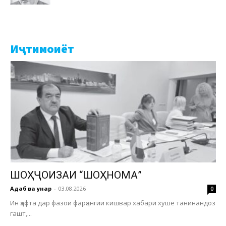
Иҷтимоиёт
ШОҲҶОИЗАИ “ШОҲНОМА”
Адаб ва ҳунар
-
03.08.2026
0
Ин ҳафта дар фазои фарҳангии кишвар хабари хуше танинандоз
гашт,...