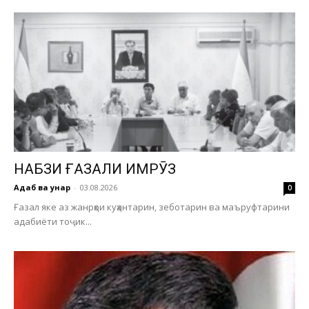
НАБЗИ ҒАЗАЛИ ИМРӮЗ
Адаб ва ҳунар
-
03.08.2026
0
Ғазал яке аз жанрҳои куҳантарин, зеботарин ва маъруфтарини
адабиёти тоҷик...