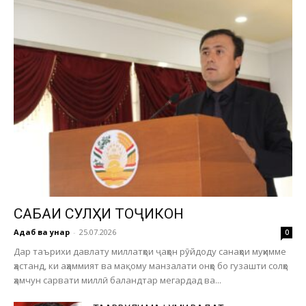
САБАҚИ СУЛҲИ ТОҶИКОН
Адаб ва ҳунар
-
25.07.2026
0
Дар таърихи давлату миллатҳои ҷаҳон рӯйдоду санаҳои муҳимме
ҳастанд, ки аҳаммият ва мақому манзалати онҳо бо гузашти солҳо
ҳамчун сарвати миллӣ баландтар мегардад ва...