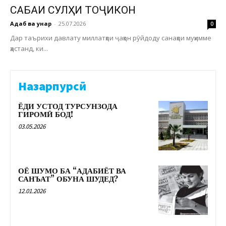
САБАҚИ СУЛҲИ ТОҶИКОН
Адаб ва ҳунар
-
25.07.2026
0
Дар таърихи давлату миллатҳои ҷаҳон рӯйдоду санаҳои муҳимме
ҳастанд, ки...
Назарпурсӣ
ЁДИ УСТОД ТУРСУНЗОДА
ГИРОМӢ БОД!
03.05.2026
ОЁ ШУМО БА “АДАБИЁТ ВА
САНЪАТ” ОБУНА ШУДЕД?
12.01.2026