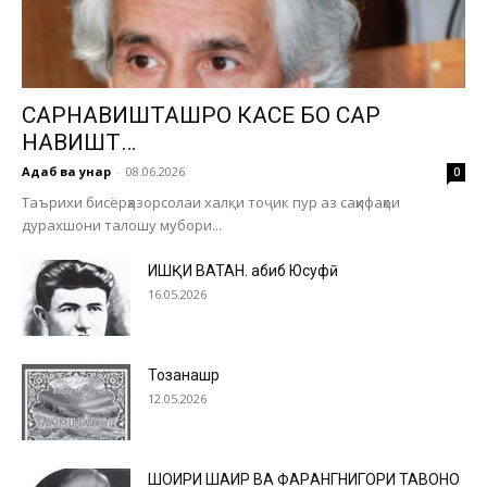
САРНАВИШТАШРО КАСЕ БО САР
НАВИШТ…
Адаб ва ҳунар
-
08.06.2026
0
Таърихи бисёрҳазорсолаи халқи тоҷик пур аз саҳифаҳои
дурахшони талошу мубори...
ИШҚИ ВАТАН. Ҳабиб Юсуфӣ
16.05.2026
Тозанашр
12.05.2026
ШОИРИ ШАҲИР ВА ФАРҲАНГНИГОРИ ТАВОНО