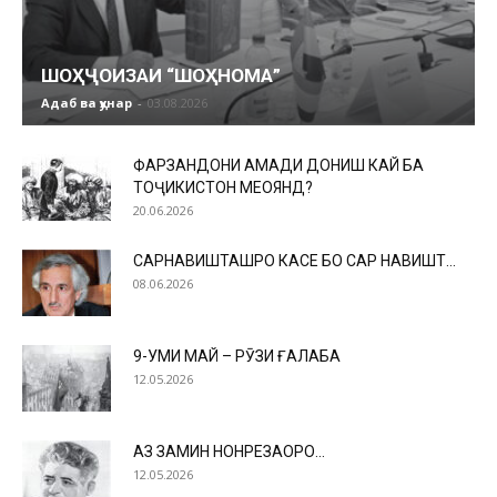
ШОҲҶОИЗАИ “ШОҲНОМА”
Адаб ва ҳунар
-
03.08.2026
ФАРЗАНДОНИ АҲМАДИ ДОНИШ КАЙ БА
ТОҶИКИСТОН МЕОЯНД?
20.06.2026
САРНАВИШТАШРО КАСЕ БО САР НАВИШТ…
08.06.2026
9-УМИ МАЙ – РӮЗИ ҒАЛАБА
12.05.2026
АЗ ЗАМИН НОНРЕЗАҲОРО…
12.05.2026