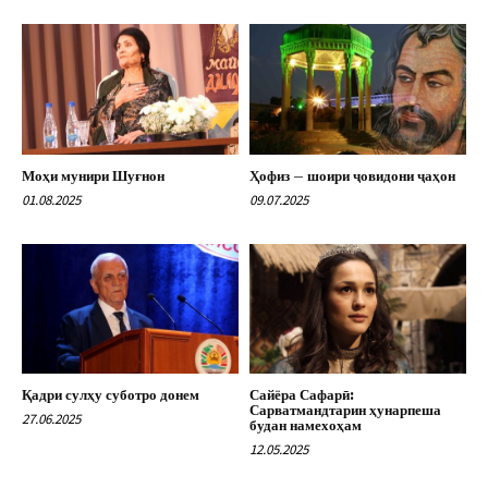
Моҳи мунири Шуғнон
Ҳофиз – шоири ҷовидони ҷаҳон
01.08.2025
09.07.2025
Қадри сулҳу суботро донем
Сайёра Сафарӣ:
Сарватмандтарин ҳунарпеша
27.06.2025
будан намехоҳам
12.05.2025