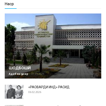
Наср
ШОДБОШӢ
Адаб ва ҳунар
-
01.05.2026
«РАҲОВАРДИ ҲИНД» РАСИД
06.02.2026