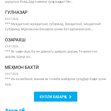
шукрона бояд Дар камини сулҳу ваҳдат! Ин...
ГУЛНАЗАР
25.07.2026
*** Муждагонӣ, муждагонӣ, субҳ омад, Зиндагонӣ, зиндагонӣ!
Субҳ омад. Мурғакони бенавои шоми бетаҳ, Нағмахонӣ,...
ОЗАРАХШ
25.07.2026
*** Як ҷаҳон ишқ ба ин давлату даврон дорам, Тоҷикистон
дорам, Шукр аз...
МЕҲМОН БАХТӢ
25.07.2026
*** Ин ки мебинӣ, манам як ғолиби майдони сулҳ, Дар баҳои ҷони
худ...
КУЛЛИ ХАБАРҲО
Акси гӯё