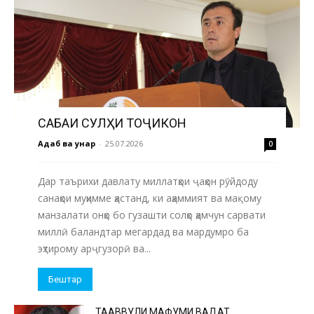
САБАҚИ СУЛҲИ ТОҶИКОН
Адаб ва ҳунар
-
25.07.2026
0
Дар таърихи давлату миллатҳои ҷаҳон рӯйдоду
санаҳои муҳимме ҳастанд, ки аҳаммият ва мақому
манзалати онҳо бо гузашти солҳо ҳамчун сарвати
миллӣ баландтар мегардад ва мардумро ба
эҳтирому арҷгузорӣ ва...
Бештар
ТАҲАВВУЛИ МАФҲУМИ ВАҲДАТ