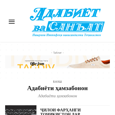
- Таблиғ -
БАХШ
Адабиёти ҳамзабонон
Адабиёти ҳамзабонон
ҶИЛОИ ФАРҲАНГИ
ТОҶИКИСТОН ДАР