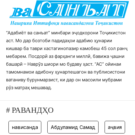
“Адабиёт ва санъат” минбари эҷодкорони Тоҷикистон
аст. Мо дар бозтоби падидаҳои адабию ҳунарии
кишвар ба таври хастагинопазир камобеш 45 сол ранҷ
мебарем. Посдорӣ аз фарҳанги миллӣ, бавижа ҷашни
башарӣ – Наврӯз шиори мо будаву ҳаст. “АС” ойинаи
тамомнамои адибону ҳунарпешагон ва публисистони
ватаниву бурунмарзист, ки дар он масоили мубрами
рӯз матраҳ мешавад.
# РАВАНДҲО
нависанда
Абдулҳамид Самад
ҳаҷвия
та