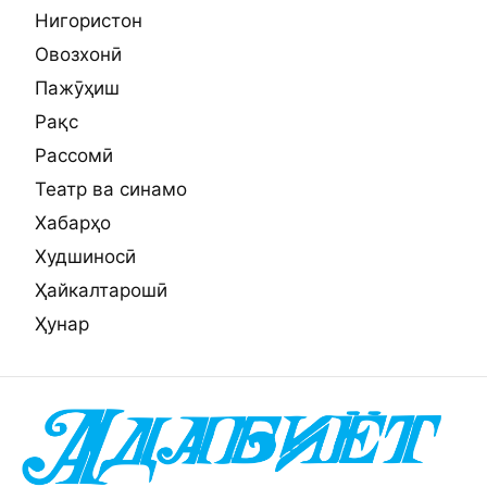
Нигористон
Овозхонӣ
Пажӯҳиш
Рақс
Рассомӣ
Театр ва синамо
Хабарҳо
Худшиносӣ
Ҳайкалтарошӣ
Ҳунар