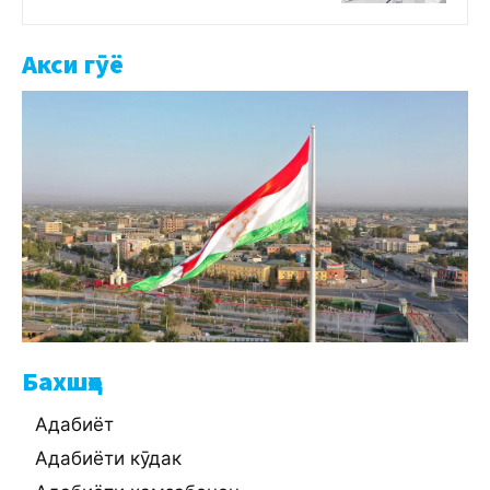
Акси гӯё
Бахшҳо
Адабиёт
Адабиёти кӯдак