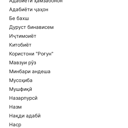
Адабиёти ҳамзабонон
Адабиёти ҷаҳон
Бе бахш
Дуруст бинависем
Иҷтимоиёт
Китобиёт
Користони "Роғун"
Мавзуи рӯз
Минбари андеша
Мусоҳиба
Мушфиқӣ
Назарпурсӣ
Назм
Нақди адабӣ
Наср