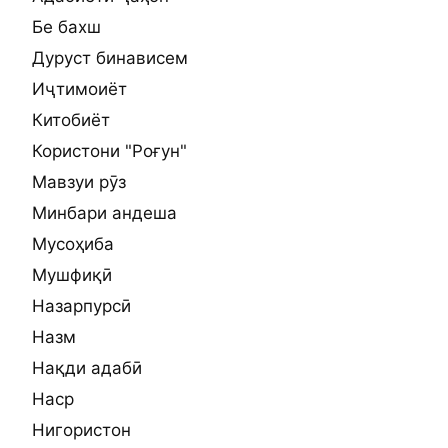
Бе бахш
Дуруст бинависем
Иҷтимоиёт
Китобиёт
Користони "Роғун"
Мавзуи рӯз
Минбари андеша
Мусоҳиба
Мушфиқӣ
Назарпурсӣ
Назм
Нақди адабӣ
Наср
Нигористон