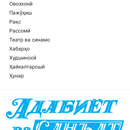
Овозхонӣ
Пажӯҳиш
Рақс
Рассомӣ
Театр ва синамо
Хабарҳо
Худшиносӣ
Ҳайкалтарошӣ
Ҳунар