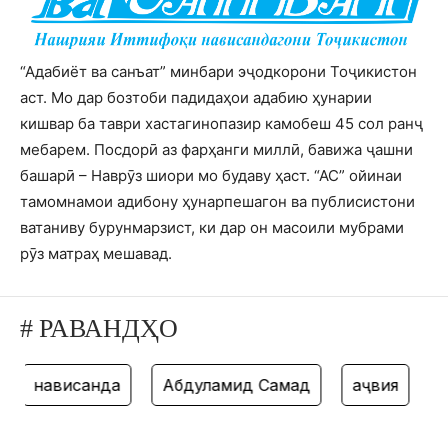
“Адабиёт ва санъат” минбари эҷодкорони Тоҷикистон
аст. Мо дар бозтоби падидаҳои адабию ҳунарии
кишвар ба таври хастагинопазир камобеш 45 сол ранҷ
мебарем. Посдорӣ аз фарҳанги миллӣ, бавижа ҷашни
башарӣ – Наврӯз шиори мо будаву ҳаст. “АС” ойинаи
тамомнамои адибону ҳунарпешагон ва публисистони
ватаниву бурунмарзист, ки дар он масоили мубрами
рӯз матраҳ мешавад.
# РАВАНДҲО
нависанда
Абдулҳамид Самад
ҳаҷвия
та