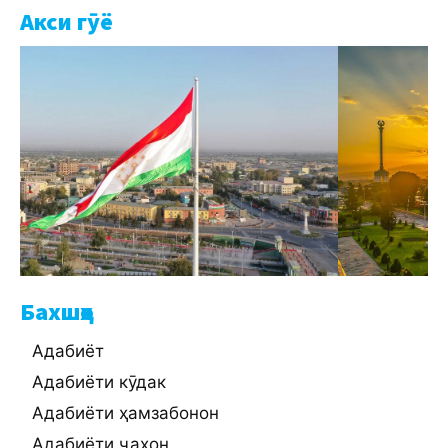
Акси гӯё
Бахшҳо
Адабиёт
Адабиёти кӯдак
Адабиёти ҳамзабонон
Адабиёти ҷаҳон