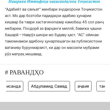
“Адабиёт ва санъат” минбари эҷодкорони Тоҷикистон
аст. Мо дар бозтоби падидаҳои адабию ҳунарии
кишвар ба таври хастагинопазир камобеш 45 сол ранҷ
мебарем. Посдорӣ аз фарҳанги миллӣ, бавижа ҷашни
башарӣ – Наврӯз шиори мо будаву ҳаст. “АС” ойинаи
тамомнамои адибону ҳунарпешагон ва публисистони
ватаниву бурунмарзист, ки дар он масоили мубрами
рӯз матраҳ мешавад.
# РАВАНДҲО
нависанда
Абдулҳамид Самад
ҳаҷвия
танз