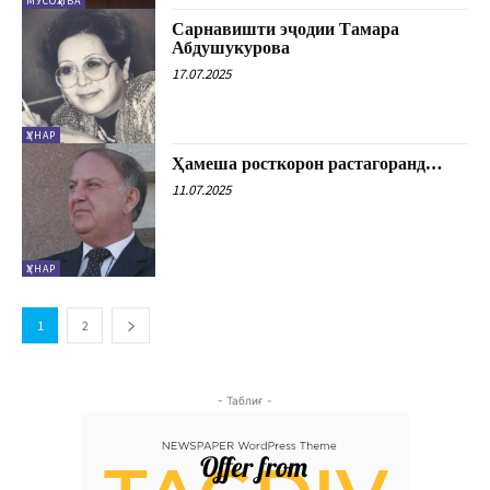
МУСОҲИБА
Сарнавишти эҷодии Тамара
Абдушукурова
17.07.2025
ҲУНАР
Ҳамеша росткорон растагоранд…
11.07.2025
ҲУНАР
1
2
- Таблиғ -