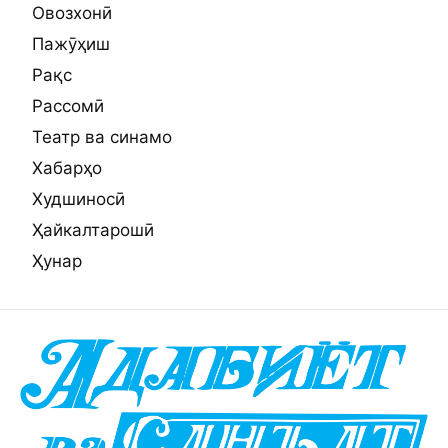
Овозхонӣ
Пажӯҳиш
Рақс
Рассомӣ
Театр ва синамо
Хабарҳо
Худшиносӣ
Ҳайкалтарошӣ
Ҳунар