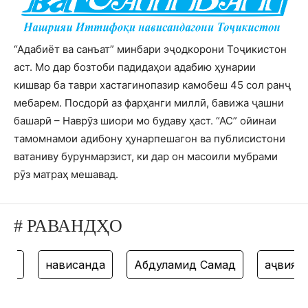
“Адабиёт ва санъат” минбари эҷодкорони Тоҷикистон
аст. Мо дар бозтоби падидаҳои адабию ҳунарии
кишвар ба таври хастагинопазир камобеш 45 сол ранҷ
мебарем. Посдорӣ аз фарҳанги миллӣ, бавижа ҷашни
башарӣ – Наврӯз шиори мо будаву ҳаст. “АС” ойинаи
тамомнамои адибону ҳунарпешагон ва публисистони
ватаниву бурунмарзист, ки дар он масоили мубрами
рӯз матраҳ мешавад.
# РАВАНДҲО
оя
нависанда
Абдулҳамид Самад
ҳаҷвия