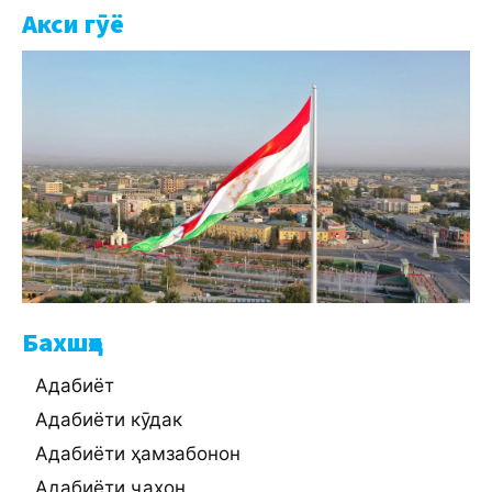
Акси гӯё
Бахшҳо
Адабиёт
Адабиёти кӯдак
Адабиёти ҳамзабонон
Адабиёти ҷаҳон