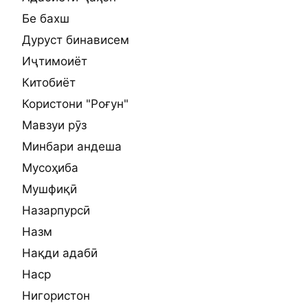
Бе бахш
Дуруст бинависем
Иҷтимоиёт
Китобиёт
Користони "Роғун"
Мавзуи рӯз
Минбари андеша
Мусоҳиба
Мушфиқӣ
Назарпурсӣ
Назм
Нақди адабӣ
Наср
Нигористон