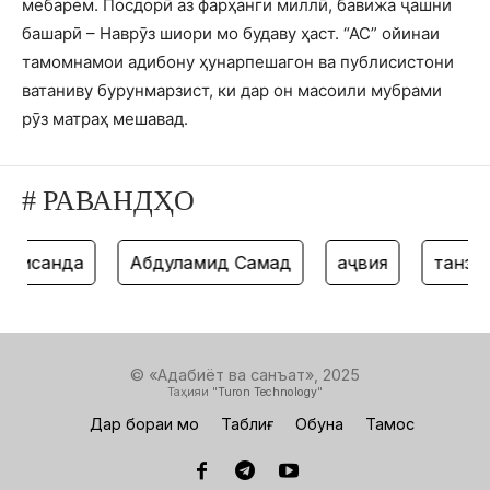
мебарем. Посдорӣ аз фарҳанги миллӣ, бавижа ҷашни
башарӣ – Наврӯз шиори мо будаву ҳаст. “АС” ойинаи
тамомнамои адибону ҳунарпешагон ва публисистони
ватаниву бурунмарзист, ки дар он масоили мубрами
рӯз матраҳ мешавад.
# РАВАНДҲО
висанда
Абдулҳамид Самад
ҳаҷвия
танз
© «Адабиёт ва санъат», 2025
Таҳияи "
Turon Technology
"
Дар бораи мо
Таблиғ
Обуна
Тамос