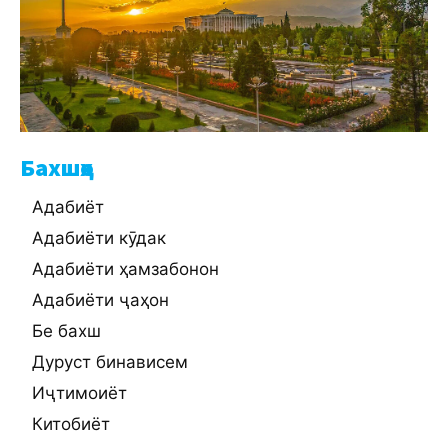
Бахшҳо
Адабиёт
Адабиёти кӯдак
Адабиёти ҳамзабонон
Адабиёти ҷаҳон
Бе бахш
Дуруст бинависем
Иҷтимоиёт
Китобиёт