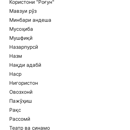
Користони "Роғун"
Мавзуи рӯз
Минбари андеша
Мусоҳиба
Мушфиқӣ
Назарпурсӣ
Назм
Нақди адабӣ
Наср
Нигористон
Овозхонӣ
Пажӯҳиш
Рақс
Рассомӣ
Театр ва синамо