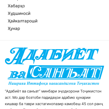
Хабарҳо
Худшиносӣ
Ҳайкалтарошӣ
Ҳунар
“Адабиёт ва санъат” минбари эҷодкорони Тоҷикистон
аст. Мо дар бозтоби падидаҳои адабию ҳунарии
кишвар ба таври хастагинопазир камобеш 45 сол ранҷ