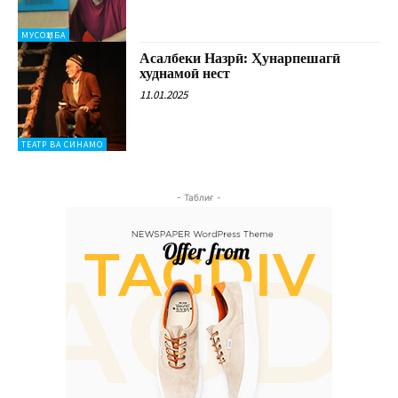
МУСОҲИБА
Асалбеки Назрӣ: Ҳунарпешагӣ
худнамоӣ нест
11.01.2025
ТЕАТР ВА СИНАМО
- Таблиғ -