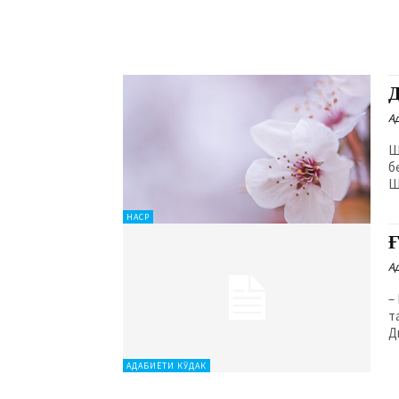
Д
А
Ш
б
Ш
НАСР
Ғ
А
–
ташвиш
Д
АДАБИЁТИ КӮДАК