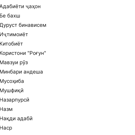
Адабиёти ҷаҳон
Бе бахш
Дуруст бинависем
Иҷтимоиёт
Китобиёт
Користони "Роғун"
Мавзуи рӯз
Минбари андеша
Мусоҳиба
Мушфиқӣ
Назарпурсӣ
Назм
Нақди адабӣ
Наср