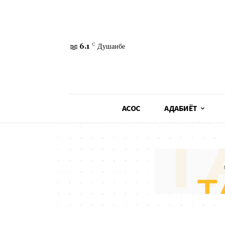
6.1
C
Душанбе
АСОСӢ
АДАБИЁТ