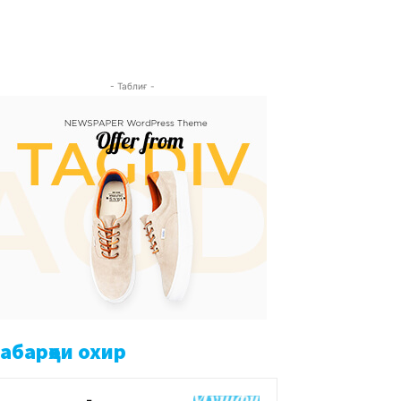
- Таблиғ -
абарҳои охир