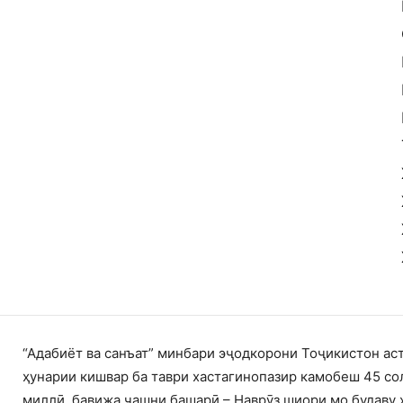
“Адабиёт ва санъат” минбари эҷодкорони Тоҷикистон ас
ҳунарии кишвар ба таври хастагинопазир камобеш 45 со
миллӣ, бавижа ҷашни башарӣ – Наврӯз шиори мо будаву 