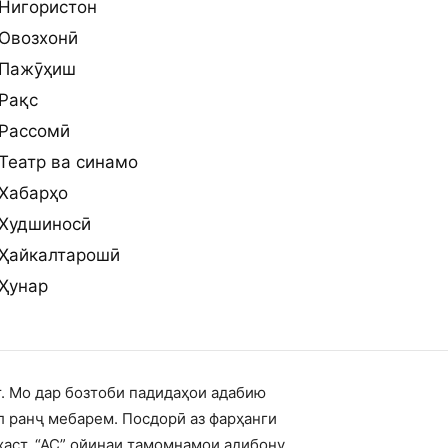
Нигористон
Овозхонӣ
Пажӯҳиш
Рақс
Рассомӣ
Театр ва синамо
Хабарҳо
Худшиносӣ
Ҳайкалтарошӣ
Ҳунар
т. Мо дар бозтоби падидаҳои адабию
л ранҷ мебарем. Посдорӣ аз фарҳанги
ҳаст. “АС” ойинаи тамомнамои адибону