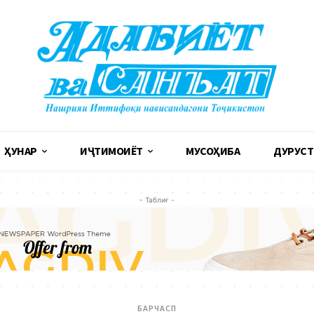
ҲУНАР
ИҶТИМОИЁТ
МУСОҲИБА
ДУРУСТ
- Таблиғ -
БАРЧАСП