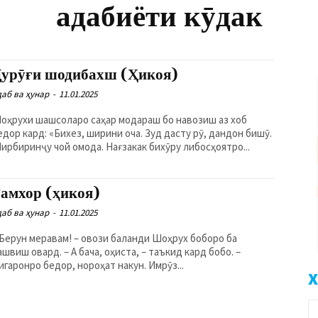
адабиёти кӯдак
урӯғи шодибахш (Ҳикоя)
даб ва ҳунар
-
11.01.2025
оҳрухи шашсоларо саҳар модараш бо навозиш аз хоб
едор кард: «Бихез, ширини оча. Зуд дасту рӯ, дандон бишӯ.
ирбиринҷу чой омода. Нағзакак бихӯру либосҳоятро...
амхор (ҳикоя)
даб ва ҳунар
-
11.01.2025
 Берун меравам! – овози баланди Шоҳрух боборо ба
 овард. – А бача, оҳиста, – таъкид кард бобо. –
игаронро бедор, нороҳат накун. Имрӯз...
Х