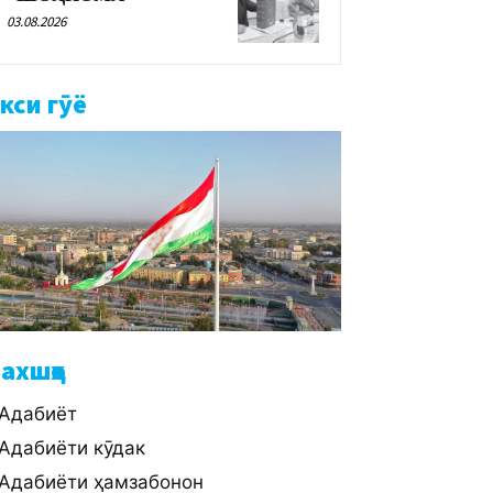
03.08.2026
кси гӯё
ахшҳо
Адабиёт
Адабиёти кӯдак
Адабиёти ҳамзабонон