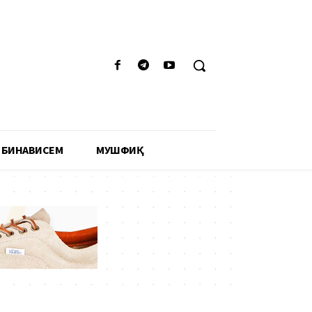
 БИНАВИСЕМ
МУШФИҚӢ