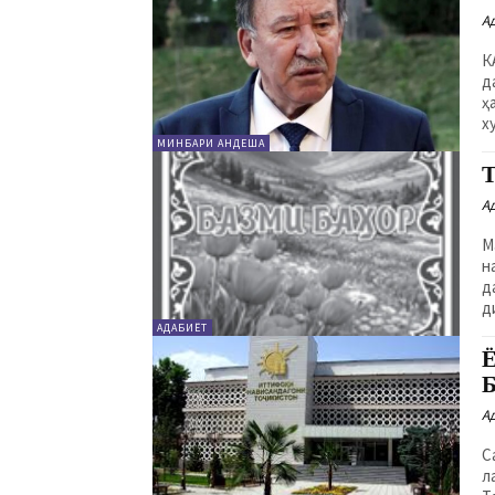
А
КА
д
ҳ
х
МИНБАРИ АНДЕША
А
М
н
д
д
АДАБИЁТ
А
С
л