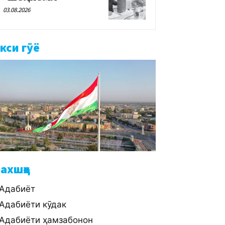
03.08.2026
кси гӯё
ахшҳо
Адабиёт
Адабиёти кӯдак
Адабиёти ҳамзабонон