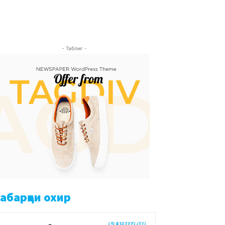
- Таблиғ -
абарҳои охир