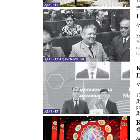
Т
АДАБИЁТ
м
А
Х
Ми
ва 
АДАБИЁТИ ҲАМЗАБОНОН
А
1
Д
р
АДАБИЁТ
Д
А