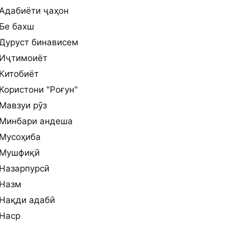
Адабиёти ҷаҳон
Бе бахш
Дуруст бинависем
Иҷтимоиёт
Китобиёт
Користони "Роғун"
Мавзуи рӯз
Минбари андеша
Мусоҳиба
Мушфиқӣ
Назарпурсӣ
Назм
Нақди адабӣ
Наср