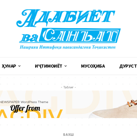
ҲУНАР
ИҶТИМОИЁТ
МУСОҲИБА
ДУРУСТ
- Таблиғ -
БАХШ