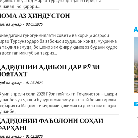
оҷикистон устод Мирзо Турсунзода ҷашн гирифта
ешавад. Бо қарори...
НОМА АЗ ҲИНДУСТОН
даб ва ҳунар
-
03.05.2026
А
онандагони гуногунмиллати советӣ ва хориҷӣ асарҳои
рзо Турсунзодаро ба забонҳои худашон хонда, муҳокима
таҳлил намуда, бо шоир ҳам фикру ҳамовоз будани худро
ба воситаи мактуб ва тақриз...
ҚАДРДОНИИ АДИБОН ДАР РӮЗИ
ПОйТАХТ
даб ва ҳунар
-
01.05.2026
8-уми апрели соли 2026 Рӯзи пойтахти Тоҷикистон – шаҳри
ушанбе чун ҷашни бузурги милливу давлатӣ бо иштироки
Б
оҳбарияти Мақомоти иҷроияи ҳокимияти давлатии шаҳри
ушанбе,...
ҚАДРДОНИИ ФАЪОЛОНИ СОҲАИ
ФАРҲАНГ
даб ва ҳунар
-
01.02.2026