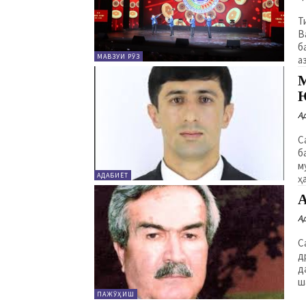
Т
В
б
МАВЗУИ РӮЗ
а
А
С
б
м
АДАБИЁТ
ҳ
А
С
д
д
ш
ПАЖӮҲИШ