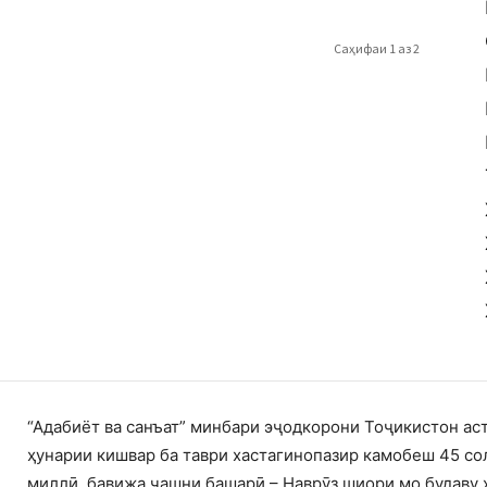
Саҳифаи 1 аз 2
“Адабиёт ва санъат” минбари эҷодкорони Тоҷикистон ас
ҳунарии кишвар ба таври хастагинопазир камобеш 45 со
миллӣ, бавижа ҷашни башарӣ – Наврӯз шиори мо будаву 