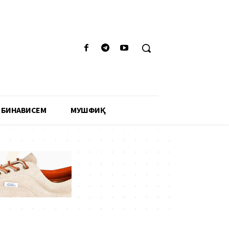
 БИНАВИСЕМ
МУШФИҚӢ