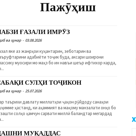
Пажӯҳиш
НАБЗИ ҒАЗАЛИ ИМРӮЗ
даб ва ҳунар
-
03.08.2026
азал яке аз жанрҳои куҳантарин, зеботарин ва
аъруфтарини адабиёти тоҷик буда, аксари шоирони
лассику муосири мо маҳз бо ин навъи шеър ифтихор карда,
...
САБАҚИ СУЛҲИ ТОҶИКОН
даб ва ҳунар
-
25.07.2026
ар таърихи давлату миллатҳои ҷаҳон рӯйдоду санаҳои
уҳимме ҳастанд, ки аҳаммият ва мақому манзалати онҳо бо
узашти солҳо ҳамчун сарвати миллӣ баландтар мегардад
Х
...
ҶАШНИ МУҚАДДАС