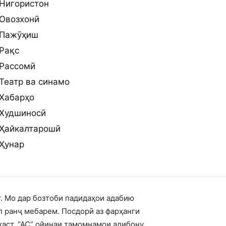
Нигористон
Овозхонӣ
Пажӯҳиш
Рақс
Рассомӣ
Театр ва синамо
Хабарҳо
Худшиносӣ
Ҳайкалтарошӣ
Ҳунар
т. Мо дар бозтоби падидаҳои адабию
л ранҷ мебарем. Посдорӣ аз фарҳанги
ҳаст. “АС” ойинаи тамомнамои адибону