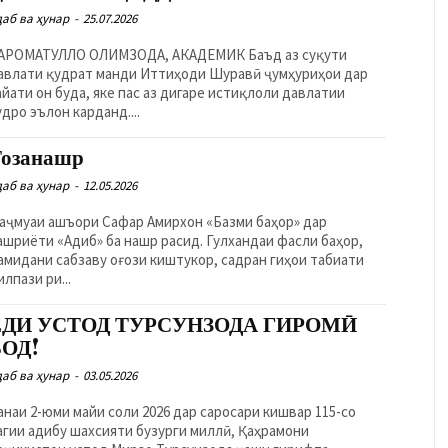
даб ва ҳунар
-
25.07.2026
РОМАТУЛЛО ОЛИМЗОДА, АКАДЕМИК Баъд аз суқути
авлати қудрат манди Иттиҳоди Шуравӣ ҷумҳуриҳои дар
айати он буда, яке пас аз дигаре истиқлоли давлатии
удро эълон карданд....
Тозанашр
даб ва ҳунар
-
12.05.2026
аҷмуаи ашъори Сафар Амирхон «Базми баҳор» дар
ашриёти «Адиб» ба нашр расид. Гулхандаи фасли баҳор,
амидани сабзаву оғози киштукор, садран гиҳои табиати
илпази ри...
ЁДИ УСТОД ТУРСУНЗОДА ГИРОМӢ
БОД!
даб ва ҳунар
-
03.05.2026
анаи 2-юми майи соли 2026 дар саросари кишвар 115-со
агии адибу шахсияти бузурги миллӣ, Қаҳрамони