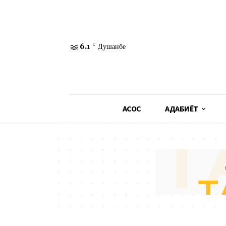
6.1
C
Душанбе
АСОСӢ
АДАБИЁТ