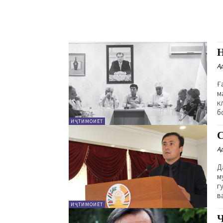
А
Ғ
м
к
бо
ИҶТИМОИЁТ
А
Д
м
г
ва
ИҶТИМОИЁТ