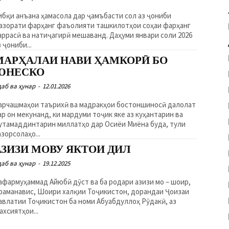
ибқи анъана ҳамасола дар ҷамъбасти сол аз ҷониби
азорати фарҳанг фаъолияти ташкилотҳои соҳаи фарҳанг
аррасӣ ва натиҷагирӣ мешаванд. Даҳуми январи соли 2026
з ҷониби...
МАРҲАЛАИ НАВИ ҲАМКОРӢ БО
ЮНЕСКО
даб ва ҳунар
-
12.01.2026
арчашмаҳои таърихӣ ва мадракҳои бостоншиносӣ далолат
ар он мекунанд, ки мардуми тоҷик яке аз куҳантарин ва
утамаддинтарин миллатҳо дар Осиёи Миёна буда, тули
азорсолаҳо...
АЗИЗИ МОВУ ЯКТОИ ДИЛ
даб ва ҳунар
-
19.12.2025
афармуҳаммад Айюбӣ дӯст ва ба родари азизи мо – шоир,
раманавис, Шоири халқии Тоҷикистон, дорандаи Ҷоизаи
авлатии Тоҷикистон ба номи Абуабдуллоҳ Рӯдакӣ, аз
ахсиятҳои...