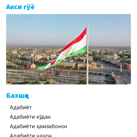
Акси гӯё
Бахшҳо
Адабиёт
Адабиёти кӯдак
Адабиёти ҳамзабонон
Адабиёти ҷаҳон