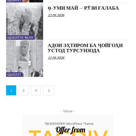
АДАБИЁТ
9-УМИ МАЙ – РӮЗИ ҒАЛАБА
12.05.2026
АДАБИЁТИ ҶАҲОН
АДОИ ЭҲТИРОМ БА ҶОЙГОҲИ
УСТОД ТУРСУНЗОДА
12.05.2026
АДАБИЁТ
1
2
3
- Таблиғ -