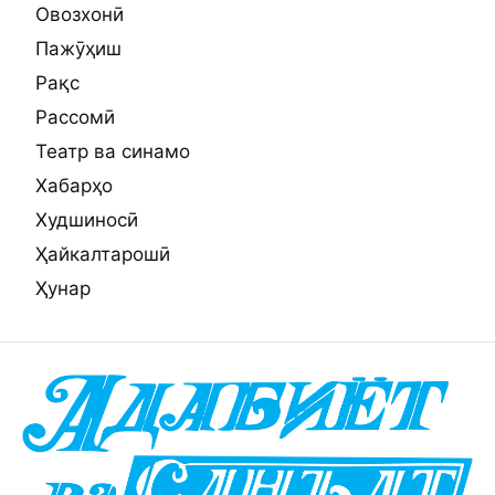
Овозхонӣ
Пажӯҳиш
Рақс
Рассомӣ
Театр ва синамо
Хабарҳо
Худшиносӣ
Ҳайкалтарошӣ
Ҳунар