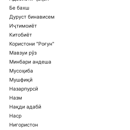
Бе бахш
Дуруст бинависем
Иҷтимоиёт
Китобиёт
Користони "Роғун"
Мавзуи рӯз
Минбари андеша
Мусоҳиба
Мушфиқӣ
Назарпурсӣ
Назм
Нақди адабӣ
Наср
Нигористон