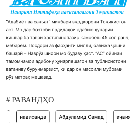
“Адабиёт ва санъат” минбари эҷодкорони Тоҷикистон
аст. Мо дар бозтоби падидаҳои адабию ҳунарии
кишвар ба таври хастагинопазир камобеш 45 сол ранҷ
мебарем. Посдорӣ аз фарҳанги миллӣ, бавижа ҷашни
башарӣ – Наврӯз шиори мо будаву ҳаст. “АС” ойинаи
тамомнамои адибону ҳунарпешагон ва публисистони
ватаниву бурунмарзист, ки дар он масоили мубрами
рӯз матраҳ мешавад.
# РАВАНДҲО
оя
нависанда
Абдулҳамид Самад
ҳаҷвия