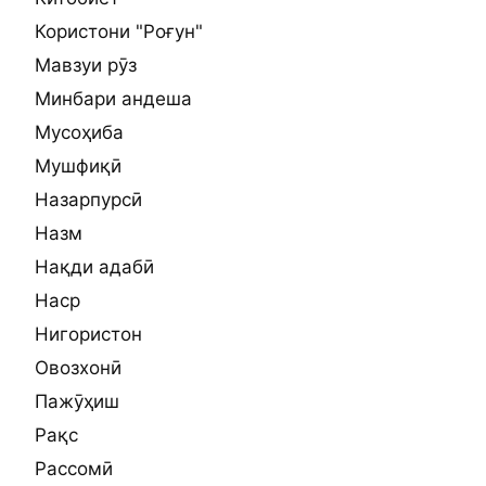
Користони "Роғун"
Мавзуи рӯз
Минбари андеша
Мусоҳиба
Мушфиқӣ
Назарпурсӣ
Назм
Нақди адабӣ
Наср
Нигористон
Овозхонӣ
Пажӯҳиш
Рақс
Рассомӣ