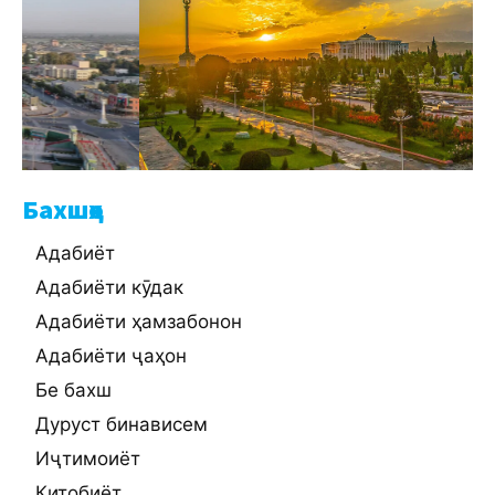
Бахшҳо
Адабиёт
Адабиёти кӯдак
Адабиёти ҳамзабонон
Адабиёти ҷаҳон
Бе бахш
Дуруст бинависем
Иҷтимоиёт
Китобиёт