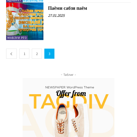
АДАБИЁТ
Паёми сабзи паём
27.01.2025
МАВЗУИ РӮЗ
1
2
3
- Таблиғ -