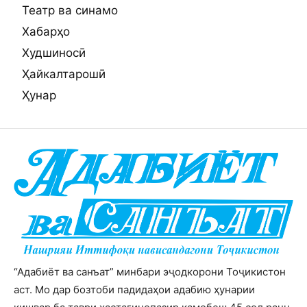
Театр ва синамо
Хабарҳо
Худшиносӣ
Ҳайкалтарошӣ
Ҳунар
“Адабиёт ва санъат” минбари эҷодкорони Тоҷикистон
аст. Мо дар бозтоби падидаҳои адабию ҳунарии