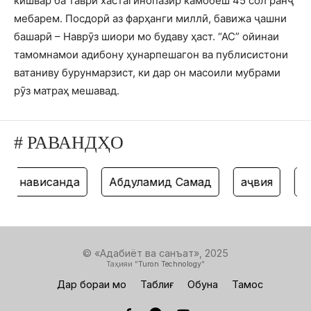
кишвар ба таври хастагинопазир камобеш 45 сол ранҷ
мебарем. Посдорӣ аз фарҳанги миллӣ, бавижа ҷашни
башарӣ – Наврӯз шиори мо будаву ҳаст. “АС” ойинаи
тамомнамои адибону ҳунарпешагон ва публисистони
ватаниву бурунмарзист, ки дар он масоили мубрами
рӯз матраҳ мешавад.
# РАВАНДҲО
нависанда
Абдулҳамид Самад
ҳаҷвия
тан
© «Адабиёт ва санъат», 2025
Таҳияи "
Turon Technology
"
Дар бораи мо
Таблиғ
Обуна
Тамос