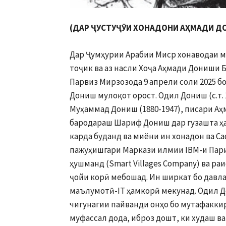
(ДАР
Ҷ
УСТУ
ҶӮ
И ХОНАДОНИ А
Ҳ
МАДИ Д
Дар Ҷумҳурии Арабии Миср хонаводаи м
тоҷик ва аз насли Хоҷа Аҳмади Дониши
Парвиз Мирзозода 9 апрели соли 2025 б
Дониш мулоқот орост. Одил Дониш (с.т. 
Муҳаммад Дониш (1880-1947), писари Аҳ
бародараш Шариф Дониш дар гузашта ҳ
карда буданд ва миёни ин хонадон ва 
пажуҳишгари Маркази илмии IBM-и Пари
ҳушманд (Smart Villages Company) ва ра
ҷойи корӣ мебошад. Ин ширкат бо давл
маълумотӣ-IT ҳамкорӣ мекунад. Одил Д
чигунагии пайванди онҳо бо мутафакк
муфассал дода, иброз дошт, ки худаш в