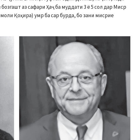
 бозгашт аз сафари Ҳаҷ ба муддати 3 ё 5 сол дар Миср
моли Қоҳира) умр ба сар бурда, бо зани мисрие