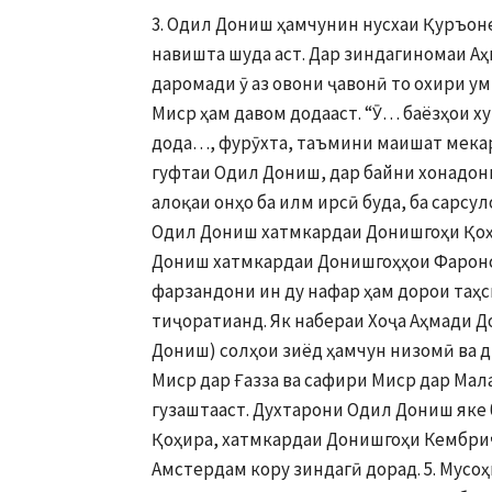
3. Одил Дониш ҳамчунин нусхаи Қуръоне дорад, ки мегӯяд, бо дасти худи Аҳмади Дониш навишта шуда аст. Дар зиндагиномаи Аҳмади До ниш ҳам омадааст, ки яке аз роҳҳои касби даромади ӯ аз овони ҷавонӣ то охири умр хаттотию хушнависӣ буд. Эҳтимолан ин шуғлро дар Миср ҳам давом додааст. “Ӯ… баёзҳои хушхат навишта ва онҳоро бо лавҳу ҷадвали зебо зинат дода…, фурӯхта, таъмини маишат мекардааст” (С. Айнӣ, Ёддоштҳо, қисми 3, саҳ. 284). 4. Ба гуфтаи Одил Дониш, дар байни хонадони Донишҳо дар Миср аҳли илму ҳунар бисёр аст ва алоқаи онҳо ба илм ирсӣ буда, ба сарсулолаи онҳо – Хоҷа Аҳмади Дониш бармегардад. Худи Одил Дониш хатмкардаи Донишгоҳи Қоҳира ва Париж дар соҳаи IBM ва бародараш Шариф Дониш хатмкардаи Донишгоҳҳои Фаронса ва Амрико дар соҳаи техникӣ мебошанд. Ҳамаи фарзандони ин ду нафар ҳам дорои таҳсилоти олӣ дар дохилу хориҷ ва ҷойгоҳи илмию тиҷоратианд. Як набераи Хоҷа Аҳмади Дониш – Рашод Дониш (падари мусоҳиби мо Одил Дониш) солҳои зиёд ҳамчун низомӣ ва дипломат фаъолият намуда, аз ҷумла, фармондори Миср дар Ғазза ва сафири Миср дар Малайзия ва Юнон будааст. Вай соли 1997 аз олам дар гузаштааст. Духтарони Одил Дониш яке бо номи Даля мутахассиси бахши бемориҳои асаб дар Қоҳира, хатмкардаи Донишгоҳи Кембриҷи Британия буда, дигаре бо номи Дина – рассом, дар Амстердам кору зиндагӣ дорад. 5. Мусоҳиби мо санаде аз соли 1931 аз Вазорати корҳои дохилии Миср дар даст дорад, ки тибқи он ба Муҳаммади Дониш – писари Аҳмади Дониш иҷозати гирифтани шаҳрвандии Миср ва ба писари ӯ Рашод Дониш (падари меҳмони мо Одил Дониш) шаҳодатномаи таваллуд дода шудааст. Тавре мебинем, ба писари Аҳмади Дониш Муҳаммад Дониш (1880-1948) танҳо дар соли 1931 аз тарафи ҳукумати Миср санади дарёфти шаҳрвандӣ дода шудааст. То он вақт ба онҳо гуфта мешудааст, ки азбаски падарашон бухороист, бояд барои гирифтани шиноснома аз Бухоро санад дошта бошанд. 6. Медонем, ки Аҳмади Дониш дар забони худ лакнат дошт, ки устод Айнӣ дар ин хусус гуфтааст: “… забони ӯ андак лакнат дошт, ки ҳарфҳои аввали калимаҳоро такрор карда мегуфт” (С. Айнӣ, Ёддоштҳо, қисмҳои 2 ва 3, саҳ. 175 ва саҳ. 284). Ба гуфтаи Одил Дониш, чунин лакнати забон дар бобояшон Муҳаммад низ вуҷуд доштааст. 7. Бародари Одил Дониш Шариф Дониш (с.т. 1946) соли 2019 дар Амрико барои муайян кардани сулолаи авлодиаш озмоиши ДНК супоридааст. Натиҷаи озмоиш 4 дарсад мансубияти мисрӣ ва 20 дарсад мансубияти осиёии ӯро кашф кардааст. 8. Ба гуфтаи Одил Дониш, модарбузургаш, яъне ҳамсари мисрии аллома Аҳмади Дониш то охири умр аз шавҳараш бо номи Хоҷа Аҳмад ёд мекардааст. *** Ба гуфтаҳои Одил Дониш метавонем илова кунем, ки тавре дар зиндагиномаи Аҳмади Дониш омадааст, вай солҳои 1870-1873 «Рисола дар назми тамаддун ва таовун (ҳамкорӣ)»-ро таълиф намуда, ба амири Бухоро Музаффархон пешниҳод кард, ки дар назди аморати Бухоро “Машваратхона” ба монанди парлумон дар кишварҳои аврупоӣ бо ҳузури намояндагони ҳамаи минтақаҳо ва инчунин Девони вазирон иборат аз вазирони ҳар соҳа ташкил карда шавад. Амир Музаффархон ва атрофиёни наздикаш ин ислоҳотро маҳдудкунии салоҳиятҳои амир дониста, рад карданд ва ақидаҳои Аҳмади Донишро мухолифи ҳокимияти амир ва ақидаҳои шариат қаламдод намуданд. Дар идомаи ин хусуматҳо, Музаффархон Аҳмади Донишро соли 1874 пас аз бозгашт аз сафари сеюми Петербург (ки бо супориши амир барои беҳтар кардани робитаҳои харобшуда бо Русияи Подшоҳӣ рафта буд), аз Бухоро дур карда, дар ноҳияҳои дурдаст дар мансаби қозигӣ гузошт. Ҳамин тариқ, Аҳмади Дониш танҳо соли 1885, яъне дар давраи ҳукмронии писари Музаффархон – Абдулаҳадхон ва бо даъвати амири нав дубора ба Бухоро баргашт. Дар ин 11 сол (1874-1885) мо ҳузури ӯро дар дарбори амир намебинем. Ин давра ро муаррихон давраи ба ғазаби амир дучор шудан ва аз Бухоро дур шудани Аҳмади Дониш медонанд. Эҳтимол меравад, ки дар ҳамин давра ӯ ба Миср сафар ва чанд соле иқомат карда бошад. Ин фарзияро нақли абераи Аҳмади Дониш ва соли таваллуди писари Аҳмади Дониш Муҳаммади Дониш (с.1880) низ тақ вият мебахшад. Сабаби дигари дар Миср муддате иқомат кардани Аҳмади Дониш мета вонад он бошад, ки нимаи дуюми асри XIX дар Миср раванди модернизатсия ва навсозӣ босуръат ҷараён дошт: рӯзномаву маҷаллаҳои зиёде чоп мешуданд (зимнан, рӯзномаи форси забони “Ҳаблулматин” тавассути ма орифпарварони эронитабор дар Миср чоп шуда, дар Эрону Афғонистон ва Аморати Бухоро паҳн карда мешуд), инчунин, дар Миср китобҳои муҳим аз забонҳои аврупоӣ ба забони арабӣ тарҷума ва нашр мешуданд, театру намоишномаҳо аллакай роҳи худро аз Аврупо ба Миср кушода буданд, дар адабиёти араб раванде бо номи “ренессанси адабӣ” аз нимаҳои асри XIX оғоз шуда, босуръат 