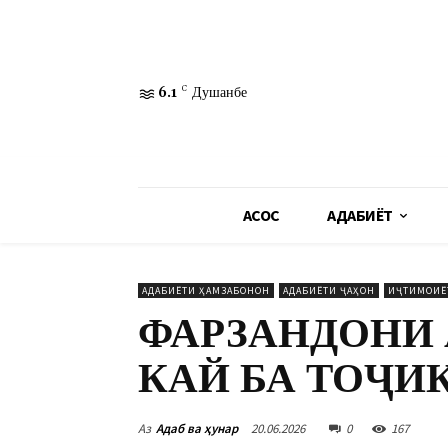
6.1
C
Душанбе
АСОСӢ
АДАБИЁТ
АДАБИЁТИ ҲАМЗАБОНОН
АДАБИЁТИ ҶАҲОН
ИҶТИМОИЁ
ФАРЗАНДОНИ
КАЙ БА ТОҶИ
Аз
Адаб ва ҳунар
20.06.2026
0
167