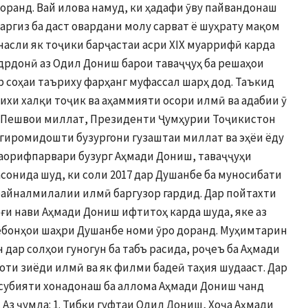
оранд. Вай илова намуд, ки ҳадафи ӯву пайвандонаш
аргиз ба даст овардани молу сарват ё шуҳрату мақом
 насли як тоҷики барҷастаи асри ХIХ муаррифӣ карда
дрдонӣ аз Одил Дониш барои таваҷҷуҳ ба решаҳои
 соҳаи таъриху фарҳанг муфассал шарҳ дод. Таъкид
ихи халқи тоҷик ва аҳаммияти осори илмӣ ва адабии ӯ
ва Пешвои миллат, Президенти Ҷумҳурии Тоҷикистон
гиромидошти бузургони гузаштаи миллат ва эҳёи ёду
маорифпарвари бузург Аҳмади Дониш, таваҷҷуҳи
асонида шуд, ки соли 2017 дар Душанбе ба муносибати
айналмилалии илмӣ баргузор гардид. Дар пойтахти
и нави Аҳмади Дониш ифтитоҳ карда шуда, яке аз
иёбонҳои шаҳри Душанбе номи ӯро доранд. Муҳимтарин
дар солҳои гуногун ба табъ расида, роҷеъ ба Аҳмади
оти зиёди илмӣ ва як филми бадеӣ таҳия шудааст. Дар
субияти хонадонаш ба аллома Аҳмади Дониш чанд
 Аз ҷумла: 1. Тибқи гуфтаи Одил Дониш, Хоҷа Аҳмади