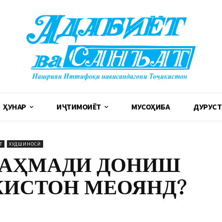
ҲУНАР
ИҶТИМОИЁТ
МУСОҲИБА
ДУРУСТ
Т
ХУДШИНОСӢ
 АҲМАДИ ДОНИШ
КИСТОН МЕОЯНД?