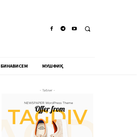
 БИНАВИСЕМ
МУШФИҚӢ
- Таблиғ -