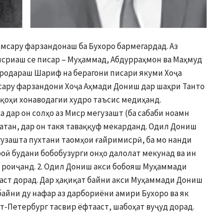
ҳамсару фарзандонаш ба Бухоро бармегардад. Аз
исриаш се писар – Муҳаммад, Абдурраҳмон ва Маҳмуд
ародараш Шариф на берагони писари якуми Хоҷа
сару фарзандони Хоҷа Аҳмади Дониш дар шаҳри Танто
ақоҳи хонаводагии худро таъсис медиҳанд.
 дар он солҳо аз Миср мегузашт (ба сабаби ноамн
атан, дар он такя таваққуф мекарданд. Одил Дониш
 гузашта пухтани таомҳои ғайримисрӣ, ба мо нанди
роӣ будани бобобузурги онҳо далолат мекунад ва ин
о роиҷанд. 2. Одил Дониш акси бобояш Муҳаммади
аст дорад. Дар ҳақиқат байни акси Муҳаммади Дониш
байни ду нафар аз дарбориёни амири Бухоро ва як
кт-Петербург тасвир ёфтааст, шабоҳат вуҷуд дорад.