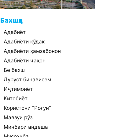
Бахшҳо
Адабиёт
Адабиёти кӯдак
Адабиёти ҳамзабонон
Адабиёти ҷаҳон
Бе бахш
Дуруст бинависем
Иҷтимоиёт
Китобиёт
Користони "Роғун"
Мавзуи рӯз
Минбари андеша
Мусоҳиба