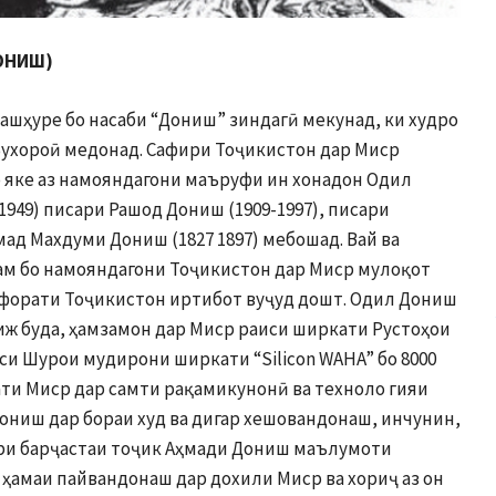
ОНИШ)
ашҳуре бо насаби “Дониш” зиндагӣ мекунад, ки худро
 Бухороӣ медонад. Сафири Тоҷикистон дар Миср
о яке аз намояндагони маъруфи ин хонадон Одил
1949) писари Рашод Дониш (1909-1997), писари
мад Махдуми Дониш (1827 1897) мебошад. Вай ва
ам бо намояндагони Тоҷикистон дар Миср мулоқот
Сафорати Тоҷикистон иртибот вуҷуд дошт. Одил Дониш
ж буда, ҳамзамон дар Миср раиси ширкати Рустоҳои
иси Шурои мудирони ширкати “Silicon WAHA” бо 8000
ати Миср дар самти рақамикунонӣ ва техноло гияи
ониш дар бораи худ ва дигар хешовандонаш, инчунин,
ири барҷастаи тоҷик Аҳмади Дониш маълумоти
а ҳамаи пайвандонаш дар дохили Миср ва хориҷ аз он