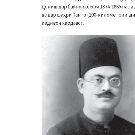
Дониш дар байни солҳои 1874-1885 пас аз
ва дар шаҳри Танто (100-километрии ши
издивоҷ кардааст.