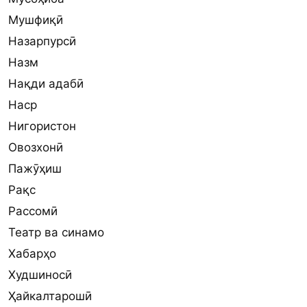
Мушфиқӣ
Назарпурсӣ
Назм
Нақди адабӣ
Наср
Нигористон
Овозхонӣ
Пажӯҳиш
Рақс
Рассомӣ
Театр ва синамо
Хабарҳо
Худшиносӣ
Ҳайкалтарошӣ