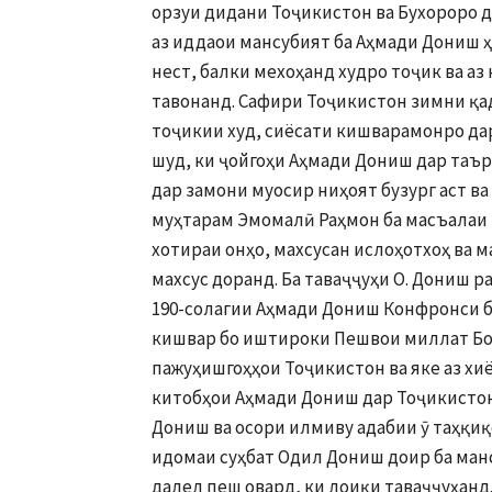
орзуи дидани Тоҷикистон ва Бухороро д
аз иддаои мансубият ба Аҳмади Дониш ҳ
нест, балки мехоҳанд худро тоҷик ва аз
тавонанд. Сафири Тоҷикистон зимни қа
тоҷикии худ, сиёсати кишварамонро дар
шуд, ки ҷойгоҳи Аҳмади Дониш дар таър
дар замони муосир ниҳоят бузург аст 
муҳтарам Эмомалӣ Раҳмон ба масъалаи 
хотираи онҳо, махсусан ислоҳотхоҳ ва 
махсус доранд. Ба таваҷҷуҳи О. Дониш р
190-солагии Аҳмади Дониш Конфронси б
кишвар бо иштироки Пешвои миллат Боғ
пажуҳишгоҳҳои Тоҷикистон ва яке аз х
китобҳои Аҳмади Дониш дар Тоҷикистон 
Дониш ва осори илмиву адабии ӯ таҳқиқ
идомаи суҳбат Одил Дониш доир ба ман
далел пеш овард, ки лоиқи таваҷҷуҳанд.