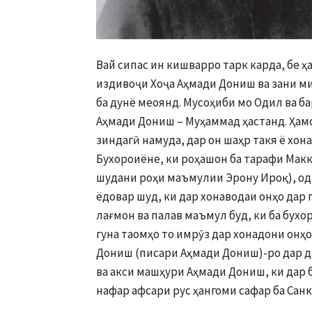
Вай сипас ин кишварро тарк карда, бе 
издивоҷи Хоҷа Аҳмади Дониш ва зани м
ба дунё меоянд. Мусоҳиби мо Одил ва б
Аҳмади Дониш – Муҳаммад ҳастанд. Ҳам
зиндагӣ намуда, дар он шаҳр такя ё хон
Бухороиёне, ки роҳашон ба тарафи Макка
шудани роҳи маъмулии Эрону Ироқ), од
ёдовар шуд, ки дар хонаводаи онҳо дар
лағмон ва палав маъмул буд, ки ба бухо
гуна таомҳо то имрӯз дар хонадони онҳ
Дониш (писари Аҳмади Дониш)-ро дар д
ва акси машҳури Аҳмади Дониш, ки дар 
нафар афсари рус ҳангоми сафар ба Сан