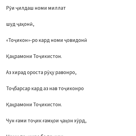
Рӯи ҷилдаш номи миллат
шуд ҷаҳонӣ,
«Тоҷикон»-ро кард номи ҷовидонӣ
Қаҳрамони Тоҷикистон.
Аз хирад ороста рӯҳу равонро,
Тоҷбарсар кард аз нав тоҷиконро
Қаҳрамони Тоҷикистон.
Чун ғами тоҷик ғамҳои ҷаҳон хӯрд,