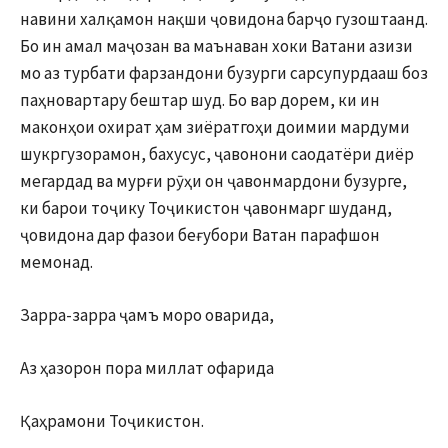
навини халқамон нақши ҷовидона барҷо гузоштаанд.
Бо ин амал маҷозан ва маънаван хоки Ватани азизи
мо аз турбати фарзандони бузурги сарсупурдааш боз
паҳновартару бештар шуд. Бо вар дорем, ки ин
маконҳои охират ҳам зиёратгоҳи доимии мардуми
шукргузорамон, бахусус, ҷавонони саодатёри диёр
мегардад ва мурғи рӯҳи он ҷавонмардони бузурге,
ки барои тоҷику Тоҷикистон ҷавонмарг шуданд,
ҷовидона дар фазои беғубори Ватан парафшон
мемонад.
Зарра-зарра ҷамъ моро оварида,
Аз ҳазорон пора миллат офарида
Қаҳрамони Тоҷикистон.