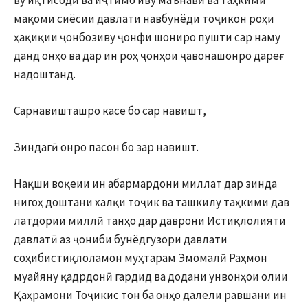
ву иқтисодӣ ва иҷтимо иву маънавӣ ва таҳкими
мақоми сиёсии давлати навбунёди тоҷикон роҳи
ҳақиқии ҷонбозиву ҷонфи шониро пушти сар наму
данд онҳо ва дар ин роҳ ҷонҳои ҷавонашонро дареғ
надоштанд.
Сарнавишташро касе бо сар навишт,
Зиндагӣ онро пасон бо зар навишт.
Нақши воқеии ин абармардони миллат дар зинда
нигоҳ доштани халқи тоҷик ва ташкилу таҳкими дав
латдории миллӣ танҳо дар даврони Истиқлолияти
давлатӣ аз ҷониби бунёдгузори давлати
соҳибистиқлоламон муҳтарам Эмомалӣ Раҳмон
муайяну қадрдонӣ гардид ва додани унвонҳои олии
Қаҳрамони Тоҷикис тон ба онҳо далели равшани ин