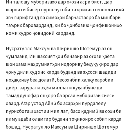
Ин талошу муборизаҳо дар оғози асри бист, дар
шароити бисёр пурпечутоби таърихию геополитикӣ
авҷ гирифтанд ва симоҳои барҷастаеро ба минбари
таърих бароварданд, ки бо ҷонбозию ҷонфишониҳо
номи худро ҷовидонӣ карданд.
Нусратулло Махсум ва Шириншо Шотемур аз он
ҷумлаанд. Ин шахсиятҳои беназир аз оғози ҳаёта
шон ҳама маҳрумиятҳои нодориву беҳуқуқиро дар
ҷону дили худ ҳис карда буданд ва эҳсоси шадиди
ноҳаққиву беа долатӣ, бесоҳибии халқу харобии
диёр, зарурати эҳёи миллати куҳанбунё ди
тамаддунофар онҳоро ба арсаи муборизаи сиёсӣ
овард. Агар устод Айнӣ бо асарҳои пурдалелу
пурисботаш ҳастии мил лат, басо қадимӣ ва соҳи би
илму адаби оламгир будани тоҷиконро собит карда
бошад, Нусратул ло Махсум ва Шириншо Шотемур