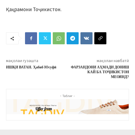
Қаҳрамони Тоҷикистон.
мақолаи гузашта
мақолаи навбатӣ
ИШҚИ ВАТАН. Ҳабиб Юсуфӣ
ФАРЗАНДОНИ АҲМАДИ ДОНИШ
КАЙ БА ТОҶИКИСТОН
МЕОЯНД?
- Таблиғ -