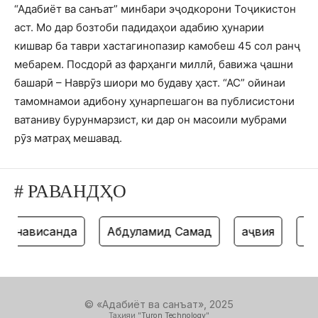
“Адабиёт ва санъат” минбари эҷодкорони Тоҷикистон
аст. Мо дар бозтоби падидаҳои адабию ҳунарии
кишвар ба таври хастагинопазир камобеш 45 сол ранҷ
мебарем. Посдорӣ аз фарҳанги миллӣ, бавижа ҷашни
башарӣ – Наврӯз шиори мо будаву ҳаст. “АС” ойинаи
тамомнамои адибону ҳунарпешагон ва публисистони
ватаниву бурунмарзист, ки дар он масоили мубрами
рӯз матраҳ мешавад.
# РАВАНДҲО
нависанда
Абдулҳамид Самад
ҳаҷвия
танз
© «Адабиёт ва санъат», 2025
Таҳияи "
Turon Technology
"