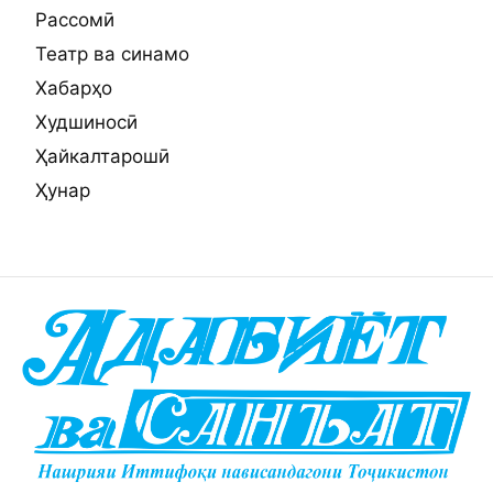
Рассомӣ
Театр ва синамо
Хабарҳо
Худшиносӣ
Ҳайкалтарошӣ
Ҳунар