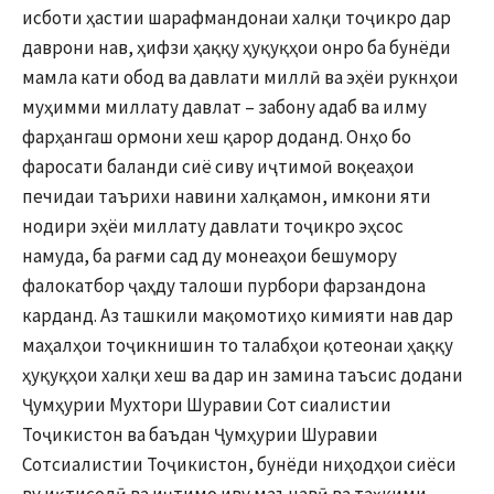
исботи ҳастии шарафмандонаи халқи тоҷикро дар
даврони нав, ҳифзи ҳаққу ҳуқуқҳои онро ба бунёди
мамла кати обод ва давлати миллӣ ва эҳёи рукнҳои
муҳимми миллату давлат – забону адаб ва илму
фарҳангаш ормони хеш қарор доданд. Онҳо бо
фаросати баланди сиё сиву иҷтимоӣ воқеаҳои
печидаи таърихи навини халқамон, имкони яти
нодири эҳёи миллату давлати тоҷикро эҳсос
намуда, ба рағми сад ду монеаҳои бешумору
фалокатбор ҷаҳду талоши пурбори фарзандона
карданд. Аз ташкили мақомотиҳо кимияти нав дар
маҳалҳои тоҷикнишин то талабҳои қотеонаи ҳаққу
ҳуқуқҳои халқи хеш ва дар ин замина таъсис додани
Ҷумҳурии Мухтори Шуравии Сот сиалистии
Тоҷикистон ва баъдан Ҷумҳурии Шуравии
Сотсиалистии Тоҷикистон, бунёди ниҳодҳои сиёси