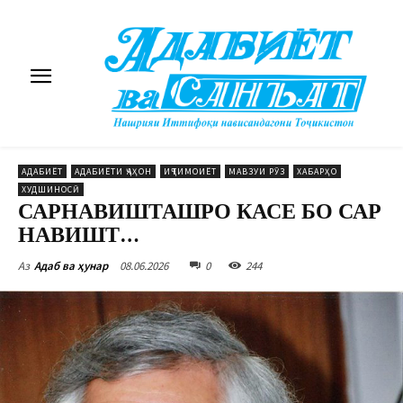
АДАБИЁТ
АДАБИЁТИ ҶАҲОН
ИҶТИМОИЁТ
МАВЗУИ РӮЗ
ХАБАРҲО
ХУДШИНОСӢ
САРНАВИШТАШРО КАСЕ БО САР
НАВИШТ…
08.06.2026
0
244
Аз
Адаб ва ҳунар