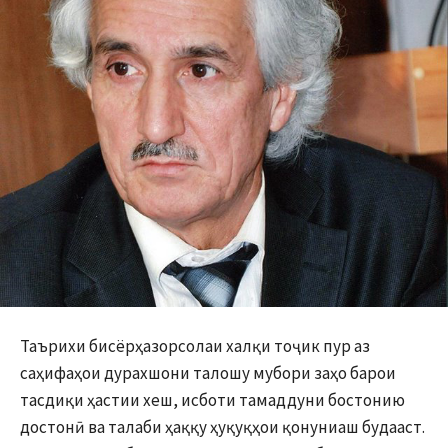
Таърихи бисёрҳазорсолаи халқи тоҷик пур аз
саҳифаҳои дурахшони талошу мубори заҳо барои
тасдиқи ҳастии хеш, исботи тамаддуни бостонию
достонӣ ва талаби ҳаққу ҳуқуқҳои қонуниаш будааст.