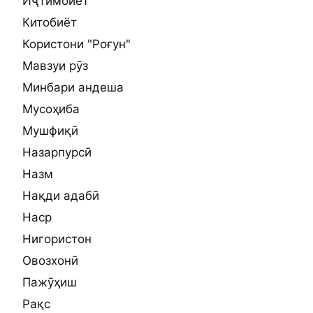
Иҷтимоиёт
Китобиёт
Користони "Роғун"
Мавзуи рӯз
Минбари андеша
Мусоҳиба
Мушфиқӣ
Назарпурсӣ
Назм
Нақди адабӣ
Наср
Нигористон
Овозхонӣ
Пажӯҳиш
Рақс