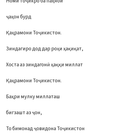
Номи тоҷикро ба паҳнои
ҷаҳон бурд
Қаҳрамони Тоҷикистон.
Зиндагиро дод дар роҳи ҳақиқат,
Хоста аз зиндагонӣ ҳаққи миллат
Қаҳрамони Тоҷикистон.
Баҳри мулку миллаташ
бигзашт аз ҷон,
То бимонад ҷовидона Тоҷикистон