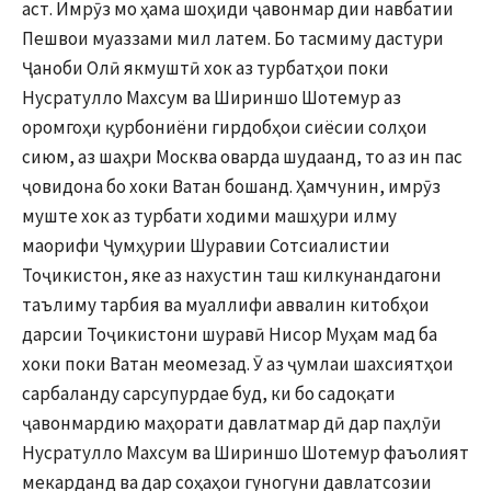
аст. Имрӯз мо ҳама шоҳиди ҷавонмар дии навбатии
Пешвои муаззами мил латем. Бо тасмиму дастури
Ҷаноби Олӣ якмуштӣ хок аз турбатҳои поки
Нусратулло Махсум ва Шириншо Шотемур аз
оромгоҳи қурбониёни гирдобҳои сиёсии солҳои
сиюм, аз шаҳри Москва оварда шудаанд, то аз ин пас
ҷовидона бо хоки Ватан бошанд. Ҳамчунин, имрӯз
муште хок аз турбати ходими машҳури илму
маорифи Ҷумҳурии Шуравии Сотсиалистии
Тоҷикистон, яке аз нахустин таш килкунандагони
таълиму тарбия ва муаллифи аввалин китобҳои
дарсии Тоҷикистони шуравӣ Нисор Муҳам мад ба
хоки поки Ватан меомезад. Ӯ аз ҷумлаи шахсиятҳои
сарбаланду сарсупурдае буд, ки бо садоқати
ҷавонмардию маҳорати давлатмар дӣ дар паҳлӯи
Нусратулло Махсум ва Шириншо Шотемур фаъолият
мекарданд ва дар соҳаҳои гуногуни давлатсозии