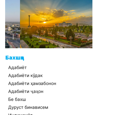
Бахшҳо
Адабиёт
Адабиёти кӯдак
Адабиёти ҳамзабонон
Адабиёти ҷаҳон
Бе бахш
Дуруст бинависем