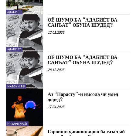
АДАБИЁТ
ОЁ ШУМО БА “АДАБИЁТ ВА
САНЪАТ” ОБУНА ШУДЕД?
12.01.2026
АДАБИЁТ
ОЁ ШУМО БА “АДАБИЁТ ВА
САНЪАТ” ОБУНА ШУДЕД?
28.12.2025
МАВЗУИ РӮЗ
Аз “Парасту”-и имсола чӣ умед
доред?
17.04.2025
НАЗАРПУРСӢ
Гароиши ҷавоншоирон ба ғазал чӣ