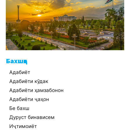
Бахшҳо
Адабиёт
Адабиёти кӯдак
Адабиёти ҳамзабонон
Адабиёти ҷаҳон
Бе бахш
Дуруст бинависем
Иҷтимоиёт