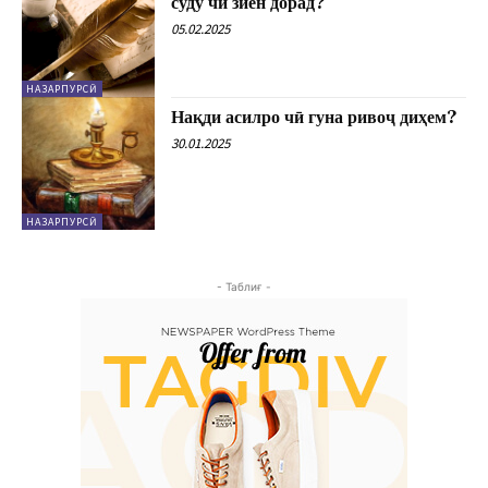
суду чӣ зиён дорад?
05.02.2025
НАЗАРПУРСӢ
Нақди асилро чӣ гуна ривоҷ диҳем?
30.01.2025
НАЗАРПУРСӢ
- Таблиғ -