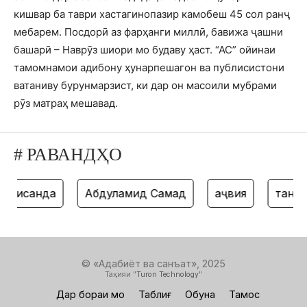
кишвар ба таври хастагинопазир камобеш 45 сол ранҷ
мебарем. Посдорӣ аз фарҳанги миллӣ, бавижа ҷашни
башарӣ – Наврӯз шиори мо будаву ҳаст. “АС” ойинаи
тамомнамои адибону ҳунарпешагон ва публисистони
ватаниву бурунмарзист, ки дар он масоили мубрами
рӯз матраҳ мешавад.
# РАВАНДҲО
ависанда
Абдулҳамид Самад
ҳаҷвия
танз
© «Адабиёт ва санъат», 2025
Таҳияи "
Turon Technology
"
Дар бораи мо
Таблиғ
Обуна
Тамос