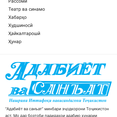
Рассомӣ
Театр ва синамо
Хабарҳо
Худшиносӣ
Ҳайкалтарошӣ
Ҳунар
“Адабиёт ва санъат” минбари эҷодкорони Тоҷикистон
аст. Мо дар бозтоби падидаҳои адабию ҳунарии