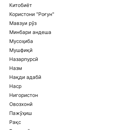
Китобиёт
Користони "Роғун"
Мавзуи рӯз
Минбари андеша
Мусоҳиба
Мушфиқӣ
Назарпурсӣ
Назм
Нақди адабӣ
Наср
Нигористон
Овозхонӣ
Пажӯҳиш
Рақс