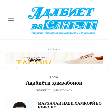
- Таблиғ -
БАХШ
Адабиёти ҳамзабонон
Адабиёти ҳамзабонон
МАРҲАЛАИ НАВИ ҲАМКОРӢ БО
ЮНЕСКО