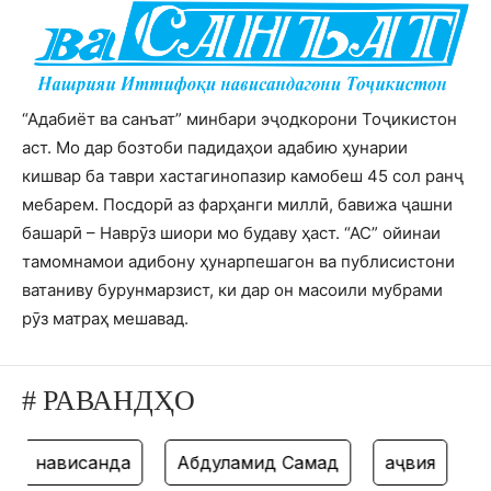
“Адабиёт ва санъат” минбари эҷодкорони Тоҷикистон
аст. Мо дар бозтоби падидаҳои адабию ҳунарии
кишвар ба таври хастагинопазир камобеш 45 сол ранҷ
мебарем. Посдорӣ аз фарҳанги миллӣ, бавижа ҷашни
башарӣ – Наврӯз шиори мо будаву ҳаст. “АС” ойинаи
тамомнамои адибону ҳунарпешагон ва публисистони
ватаниву бурунмарзист, ки дар он масоили мубрами
рӯз матраҳ мешавад.
# РАВАНДҲО
нависанда
Абдулҳамид Самад
ҳаҷвия
та