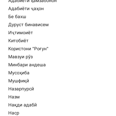
Адабиёти ҳамзабонон
Адабиёти ҷаҳон
Бе бахш
Дуруст бинависем
Иҷтимоиёт
Китобиёт
Користони "Роғун"
Мавзуи рӯз
Минбари андеша
Мусоҳиба
Мушфиқӣ
Назарпурсӣ
Назм
Нақди адабӣ
Наср