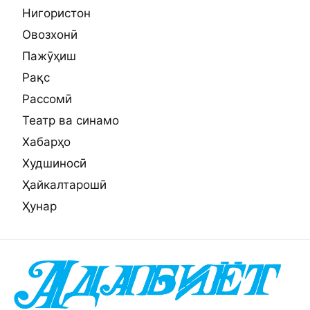
Нигористон
Овозхонӣ
Пажӯҳиш
Рақс
Рассомӣ
Театр ва синамо
Хабарҳо
Худшиносӣ
Ҳайкалтарошӣ
Ҳунар