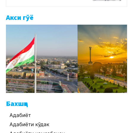
Акси гӯё
Бахшҳо
Адабиёт
Адабиёти кӯдак