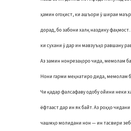
ҳамин огоҳист, ки ашъори ӯ шираи маъ
дорад, бо забони халқ наздику фаҳмост. 
ки сухани ӯ дар ин мавзуъҳо равшану ра
Аз замин нонрезаҳоро чида, мемолам б
Нони гарми меҳнатиро дида, мемолам 
Чи қадар фалсафаву одобу ойини неки х
ёфтааст дар ин як байт. Аз роҳҳо чидани
чашмҳо молидани нон — ин тасвири зеб