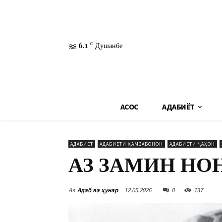
6.1
C
Душанбе
АСОСӢ
АДАБИЁТ
АДАБИЁТ
АДАБИЁТИ ҲАМЗАБОНОН
АДАБИЁТИ ҶАҲОН
АЗ ЗАМИН НО
Аз
Адаб ва ҳунар
12.05.2026
0
137