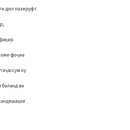
ти дил пазируфт:
р,
фақир.
моми фоҷиа
 таҷассум ку
и баланд ва
д андешаҳои