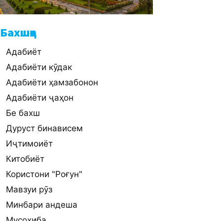
Бахшҳо
Адабиёт
Адабиёти кӯдак
Адабиёти ҳамзабонон
Адабиёти ҷаҳон
Бе бахш
Дуруст бинависем
Иҷтимоиёт
Китобиёт
Користони "Роғун"
Мавзуи рӯз
Минбари андеша
Мусоҳиба