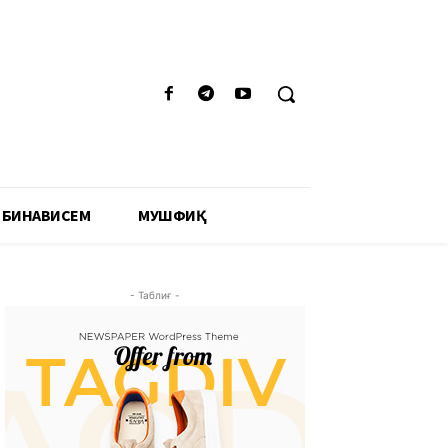
 БИНАВИСЕМ
МУШФИҚӢ
- Таблиғ -