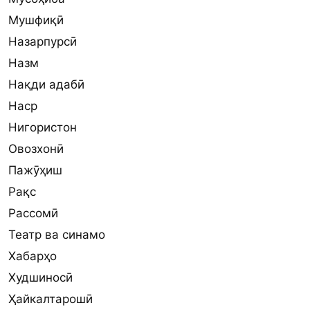
Мушфиқӣ
Назарпурсӣ
Назм
Нақди адабӣ
Наср
Нигористон
Овозхонӣ
Пажӯҳиш
Рақс
Рассомӣ
Театр ва синамо
Хабарҳо
Худшиносӣ
Ҳайкалтарошӣ