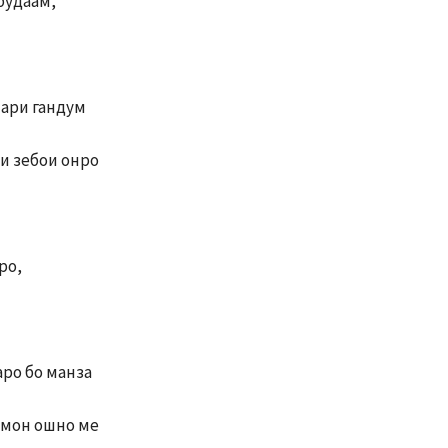
будаам,
унари гандум
и зебои онро
ро,
ро бо манза
амон ошно ме