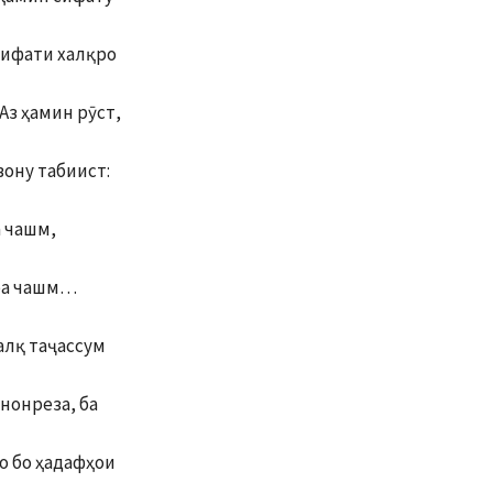
рифати халқро
Аз ҳамин рӯст,
вону табиист:
а чашм,
ба чашм…
алқ таҷассум
 нонреза, ба
о бо ҳадафҳои