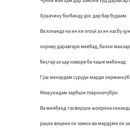
Чунки ман ҳам дар замони худ даравгар 
Хӯшачину боғбанду дос дар бар будаам.
Ва хонанда на ин ки огоҳӣ аз ин касбу ҳ
кориву даравгарӣ меёбад, балки манзар
беҳтар аз ҳар наворе ба чашм мебинад:
Гӯш мекардам суруди марди хирманкӯб
Мешунидам зарбҳои говроначӯбро.
Ва минбаъд тасвирҳои шоирона хонанда
раҳои воқеии он замон ва мардуми он з