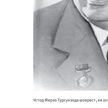
Устод Мирзо Турсунзода шоирест, ки аз