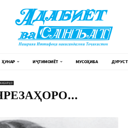
ҲУНАР
ИҶТИМОИЁТ
МУСОҲИБА
ДУРУСТ
ХАБАРҲО
НРЕЗАҲОРО…