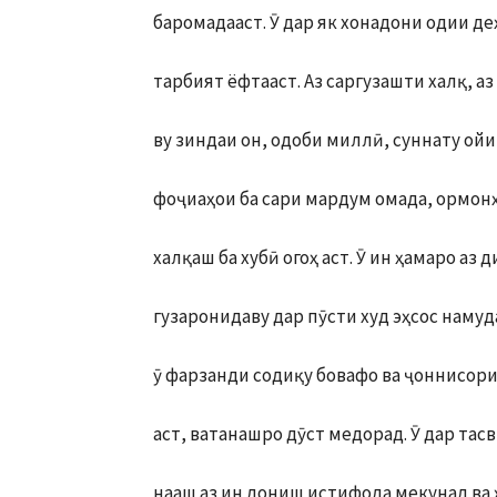
баромадааст. Ӯ дар як хонадони одии де
тарбият ёфтааст. Аз саргузашти халқ, а
ву зиндаи он, одоби миллӣ, суннату ой
фоҷиаҳои ба сари мардум омада, ормо
халқаш ба хубӣ огоҳ аст. Ӯ ин ҳамаро аз д
гузаронидаву дар пӯсти худ эҳсос намуда
ӯ фарзанди содиқу бовафо ва ҷоннисор
аст, ватанашро дӯст медорад. Ӯ дар та
нааш аз ин дониш истифода мекунад ва