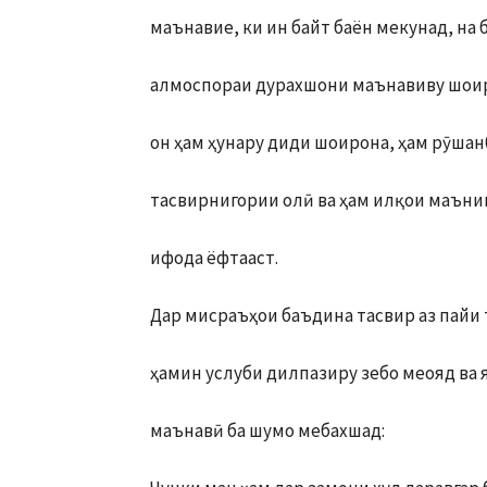
маънавие, ки ин байт баён мекунад, на 
алмоспораи дурахшони маънавиву шоир
он ҳам ҳунару диди шоирона, ҳам рӯшан
тасвирнигории олӣ ва ҳам илқои маънив
ифода ёфтааст.
Дар мисраъҳои баъдина тасвир аз пайи 
ҳамин услуби дилпазиру зебо меояд ва я
маънавӣ ба шумо мебахшад: