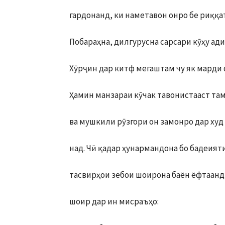
гардонанд, ки наметавон онро бе риққа
Побараҳна, дилгурусна сарсари кӯҳу ади
Хӯрҷин дар китф мегаштам чу як марди 
Ҳамин манзараи кӯчак тавонистааст та
ва мушкили рӯзгори он замонро дар худ
над. Чӣ қадар ҳунармандона бо бадеият
тасвирҳои зебои шоирона баён ёфтаан
шоир дар ин мисраъҳо: