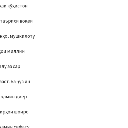
ҳаи кӯҳистон
з таърихи воқеи
инҳо, мушкилоту
нҳои миллии
илу аз сар
аст. Ба ҷуз ин
и ҳамин диёр
свирҳои шоиро
 ҳамин сифату