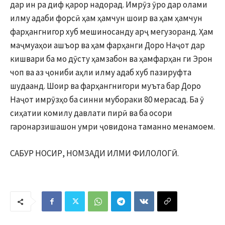
дар ин ра диф қарор надорад. Имрӯз ӯро дар олами
илму адаби форсӣ ҳам ҳамчун шоир ва ҳам ҳамчун
фарҳангнигор хуб мешиносанду арҷ мегузоранд. Ҳам
маҷмуаҳои ашъор ва ҳам фарҳанги Доро Наҷот дар
кишвари ба мо дӯсту ҳамзабон ва ҳамфарҳан ги Эрон
чоп ва аз ҷониби аҳли илму адаб хуб пазируфта
шудаанд. Шоир ва фарҳангнигори муъта бар Доро
Наҷот имрӯзҳо ба синни мубораки 80 мерасад. Ба ӯ
сиҳатии комилу давлати пирӣ ва ба осори
гаронарзишашон умри ҷовидона таманно менамоем.
САБУР НОСИР, НОМЗАДИ ИЛМИ ФИЛОЛОГӢ.