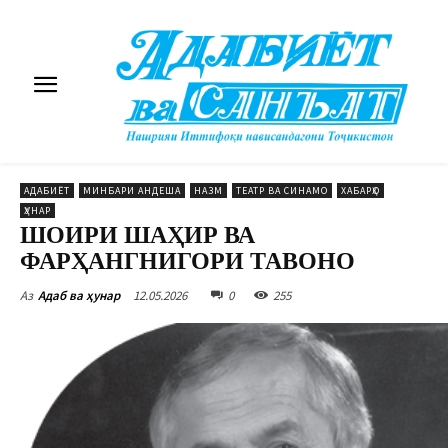
АДАБИЁТ
МИНБАРИ АНДЕША
НАЗМ
ТЕАТР ВА СИНАМО
ХАБАРҲО
ҲУНАР
ШОИРИ ШАҲИР ВА
ФАРҲАНГНИГОРИ ТАВОНО
12.05.2026
0
255
Аз
Адаб ва ҳунар