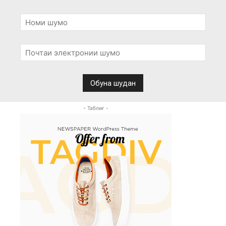
- Таблиғ -