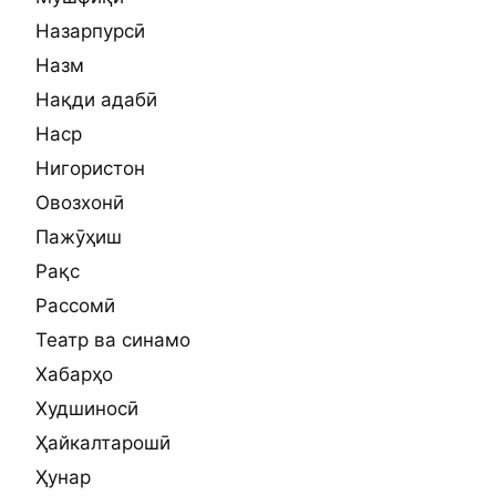
Назарпурсӣ
Назм
Нақди адабӣ
Наср
Нигористон
Овозхонӣ
Пажӯҳиш
Рақс
Рассомӣ
Театр ва синамо
Хабарҳо
Худшиносӣ
Ҳайкалтарошӣ
Ҳунар