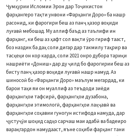
Ҷумҳурии Исломии Эрон дар Тоҷикистон
фарҳангеро таҳти унвони «Фарҳанги Доро» ба нашр
расонид, ки фарогири беш аз панҷ ҳазор воҳиди
луғавӣ мебошад. Му аллиф баъд аз таълифи ин
фарҳанг, ки беш аз ҳафт сол вақти ӯро гириф тааст,
боз наздик ба даҳ соли дигар дар такмилу таҳрир ва
тасҳеҳи он кор карда, соли 2021 онро дубора тариқи
нашриёти «Дониш» дар ду ҷилд бо фарогирии беш аз
бисту панҷ ҳазор воҳиди луғавӣ нашр намуд. Аз
шиносоӣ бо «Фарҳанги Доро» маълум мегардад, ки
барои таҳи яи он муаллиф аз теъдоди зиёди
фарҳангҳои тафсирӣ, фарҳангҳои дузабона,
фарҳангҳои этимологӣ, фарҳангҳои лаҳҷавӣ ва
фарҳангҳои соҳавии гуногун истифода намуда, дар
ҷустуҷӯи шоҳид садҳо сарчаш маи адабӣ ва бадеиро
варақгардон намудааст, яъне соҳиби фарҳанг тани