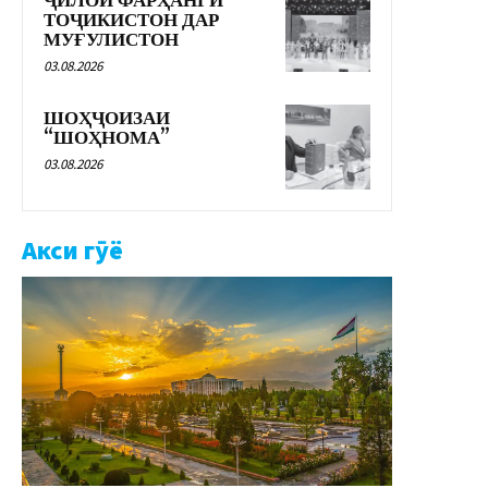
ҶИЛОИ ФАРҲАНГИ
ТОҶИКИСТОН ДАР
МУҒУЛИСТОН
03.08.2026
ШОҲҶОИЗАИ
“ШОҲНОМА”
03.08.2026
Акси гӯё