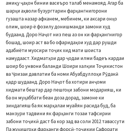
амиқу ҷаҳон бинии васеъро талаб менамояд. Агар ба
шарҳи аҳволи бузургтарин фарҳангнигорони
гузашта назар афканем, мебинем, ки аксари онҳо
олим, шоир ё фозилу донишманди замони худ
будаанд. Доро Наҷот низ пеш аз он ки фарҳангнигор
бошад, шоир аст ва бо офаридаҳои худ дар рушди
адабиёти муосири тоҷик хид мати шоиста
намудааст. Хидматҳои дар ҷодаи илми бадеъ кардаи
шоир бо унвони баланди Шоири халқии Тоҷикистон
ва Ҷоизаи давлатии ба номи Абуабдуллоҳи Рӯдакӣ
қадр шудаанд. Доро Наҷот ба хотири анҷоми
хидмати бештар дар пешгоҳи забони модарияш, ки
ба он муҳаббати беан доза дорад, замоне ки
зиндагияш ба як марҳалаи муайян расида буд, ба
манзури тадвини як фарҳанги тозаи тафсирии
забони тоҷикӣ даст ба кор зад ва соли 2012 тавассути
Па жуҳишгоҳи фарҳанги форсӣ-тоҷикии Сафорати