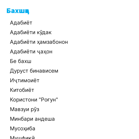
Бахшҳо
Адабиёт
Адабиёти кӯдак
Адабиёти ҳамзабонон
Адабиёти ҷаҳон
Бе бахш
Дуруст бинависем
Иҷтимоиёт
Китобиёт
Користони "Роғун"
Мавзуи рӯз
Минбари андеша
Мусоҳиба
Мушфиқӣ