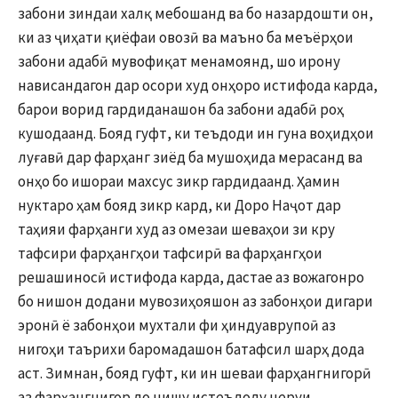
забони зиндаи халқ мебошанд ва бо назардошти он,
ки аз ҷиҳати қиёфаи овозӣ ва маъно ба меъёрҳои
забони адабӣ мувофиқат менамоянд, шо ирону
нависандагон дар осори худ онҳоро истифода карда,
барои ворид гардиданашон ба забони адабӣ роҳ
кушодаанд. Бояд гуфт, ки теъдоди ин гуна воҳидҳои
луғавӣ дар фарҳанг зиёд ба мушоҳида мерасанд ва
онҳо бо ишораи махсус зикр гардидаанд. Ҳамин
нуктаро ҳам бояд зикр кард, ки Доро Наҷот дар
таҳияи фарҳанги худ аз омезаи шеваҳои зи кру
тафсири фарҳангҳои тафсирӣ ва фарҳангҳои
решашиносӣ истифода карда, дастае аз вожагонро
бо нишон додани мувозиҳояшон аз забонҳои дигари
эронӣ ё забонҳои мухтали фи ҳиндуаврупоӣ аз
нигоҳи таърихи баромадашон батафсил шарҳ дода
аст. Зимнан, бояд гуфт, ки ин шеваи фарҳангнигорӣ
аз фарҳангнигор до нишу истеъдоду неруи