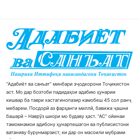
“Адабиёт ва санъат” минбари эҷодкорони Тоҷикистон
аст. Мо дар бозтоби падидаҳои адабию ҳунарии
кишвар ба таври хастагинопазир камобеш 45 сол ранҷ
мебарем. Посдорӣ аз фарҳанги миллӣ, бавижа ҷашни
башарӣ – Наврӯз шиори мо будаву ҳаст. “АС” ойинаи
тамомнамои адибону ҳунарпешагон ва публисистони
ватаниву бурунмарзист, ки дар он масоили мубрами