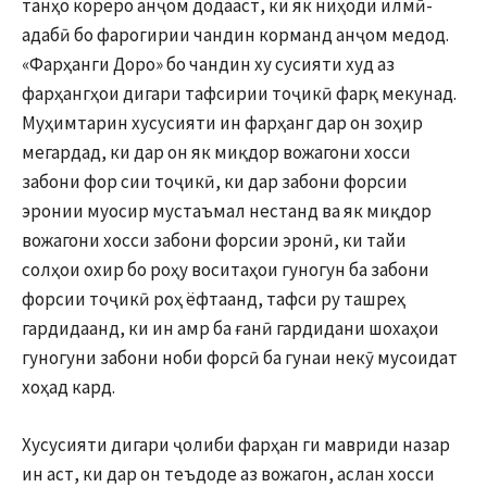
танҳо кореро анҷом додааст, ки як ниҳоди илмӣ-
адабӣ бо фарогирии чандин корманд анҷом медод.
«Фарҳанги Доро» бо чандин ху сусияти худ аз
фарҳангҳои дигари тафсирии тоҷикӣ фарқ мекунад.
Муҳимтарин хусусияти ин фарҳанг дар он зоҳир
мегардад, ки дар он як миқдор вожагони хосси
забони фор сии тоҷикӣ, ки дар забони форсии
эронии муосир мустаъмал нестанд ва як миқдор
вожагони хосси забони форсии эронӣ, ки тайи
солҳои охир бо роҳу воситаҳои гуногун ба забони
форсии тоҷикӣ роҳ ёфтаанд, тафси ру ташреҳ
гардидаанд, ки ин амр ба ғанӣ гардидани шохаҳои
гуногуни забони ноби форсӣ ба гунаи некӯ мусоидат
хоҳад кард.
Хусусияти дигари ҷолиби фарҳан ги мавриди назар
ин аст, ки дар он теъдоде аз вожагон, аслан хосси