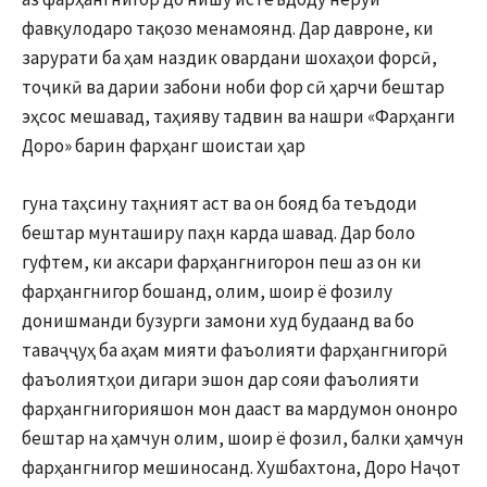
фавқулодаро тақозо менамоянд. Дар давроне, ки
зарурати ба ҳам наздик овардани шохаҳои форсӣ,
тоҷикӣ ва дарии забони ноби фор сӣ ҳарчи бештар
эҳсос мешавад, таҳияву тадвин ва нашри «Фарҳанги
Доро» барин фарҳанг шоистаи ҳар
гуна таҳсину таҳният аст ва он бояд ба теъдоди
бештар мунташиру паҳн карда шавад. Дар боло
гуфтем, ки аксари фарҳангнигорон пеш аз он ки
фарҳангнигор бошанд, олим, шоир ё фозилу
донишманди бузурги замони худ будаанд ва бо
таваҷҷуҳ ба аҳам мияти фаъолияти фарҳангнигорӣ
фаъолиятҳои дигари эшон дар сояи фаъолияти
фарҳангнигорияшон мон дааст ва мардумон ононро
бештар на ҳамчун олим, шоир ё фозил, балки ҳамчун
фарҳангнигор мешиносанд. Хушбахтона, Доро Наҷот