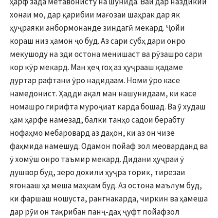
ҳарф зада метавонисту на шунида. Вай дар наздикии
хонаи мо, дар қарибии мағозаи шаҳрак дар як
ҳуҷраяки анбормонанде зиндагӣ мекард. Ҷойи
кораш низ ҳамон ҷо буд. Аз сари субҳ дари онро
мекушоду на зди остона менишаст ва рӯзашро сари
кор кӯр мекард. Ман ҳеҷ гоҳ аз ҳуҷрааш қадаме
дуртар рафтани ӯро надидаам. Номи ӯро касе
намедонист. Ҳадди ақал ман нашунидаам, ки касе
номашро гирифта муроҷиат карда бошад. Ва ӯ худаш
ҳам ҳарфе намезад, балки танҳо садои берабту
нофаҳмо мебаровард аз даҳон, ки аз он чизе
фаҳмида намешуд. Одамон пойаф зол меоварданд ва
ӯ хомӯш онро таъмир мекард. Дидани ҳуҷраи ӯ
душвор буд, зеро дохили ҳуҷра торик, тирезаи
ягонааш ҳа меша маҳкам буд. Аз остона маълум буд,
ки фаршаш ношуста, рангнакарда, чиркин ва ҳамеша
дар рӯи он тақрибан панҷ-даҳ ҷуфт пойафзол