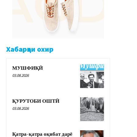
Хабарҳои охир
МУШФИҚӢ
03.08.2026
ҚУРУТОБИ ОШТӢ
03.08.2026
Қатра-қатра оқибат дарё