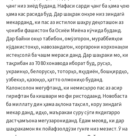
ҷанг низ зиёд буданд. Нафаси сарди ҷанг ба ҳама ҷою
ҳама кас расида буд. Дар шаҳрак онҳое низ зиндагӣ
мекарданд, ки пас аз истилои шаҳру деҳоташон аз
ҷониби фашистон ба Осиёи Миёна кӯчида буданд.
Дар байни онҳо табибон, омӯзгорон, мураббияҳои
кӯдакистонҳо, навозандагон, коргарони корхонаҳои
истеҳсолӣ ба чашм мераси данд. Дар шаҳраки мо, ки
тақрибан аз 70 80 хонавода иборат буд, русҳо,
украинҳо, белорусҳо, тоторҳо, яҳудиён, бошқирдҳо,
узбекҳо, қазоқҳо, ҳатто олмониҳо буданд.
Калонсолон мегуфтанд, ки немисҳоро пас аз асир
гирифтан ба кишвари мо фи ристодаанд. Новобаста
ба миллату дин ҳама аҳлона таҳсил, кору зиндагӣ
мекар данд, идҳо, маъракаи суру сӯги якдигарро
дастҷамъона мегузарониданд. Ёдам меояд, ки дар
шаҳракамон як пойафзолдӯзи гунге низ мезист. Ӯ на