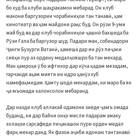
бо худ ба клуби шаҳракамон мебарад. Он клуб
макони баргузории чорабиниҳои тан танавӣ, ҳам
кинотеатр ва ҳам майдони рақс буд. Он рӯзи 9-уми
май буд ва дар клуб чорабиниҳои ҷашнӣ бахшида ба
Рӯзи Ғала ба баргузор шуд. Падари ман, собиқадори
Ҷанги Бузурги Ватанӣ, ҳамеша дар ин рӯз пиҷаки
сиёҳи пур аз ордену медалҳояшро ба тан мекард.
Ман ҳамроҳи ӯ бо ифтихор дар кӯча қадам мезадам,
гарчанде аҳам мияти ин идро ҳанӯз хуб
намефаҳмидам. Ҳамту шодӣ мекардам, ки маро ба як
ҷа мъомади калонсолон мебаранд.
Дар назди клуб аллакай одамони зиёде ҷамъ омада
буданд, ки дар байни онҳо мисли падарам амаку
холаҳои сарсафеди пиҷакашон пури орден медал
фарқ мекар данд. Як фазои аҷиби идонаю тантанавӣ