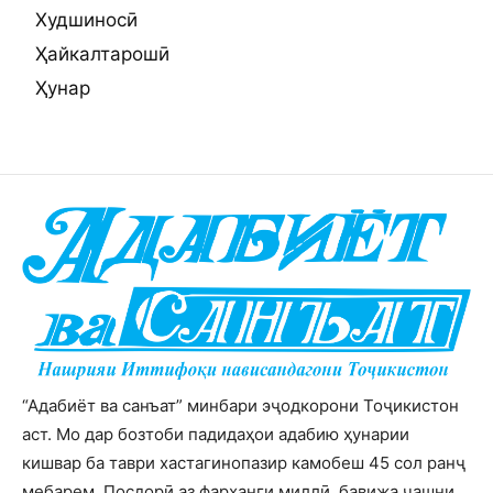
Худшиносӣ
Ҳайкалтарошӣ
Ҳунар
“Адабиёт ва санъат” минбари эҷодкорони Тоҷикистон
аст. Мо дар бозтоби падидаҳои адабию ҳунарии
кишвар ба таври хастагинопазир камобеш 45 сол ранҷ
мебарем. Посдорӣ аз фарҳанги миллӣ, бавижа ҷашни