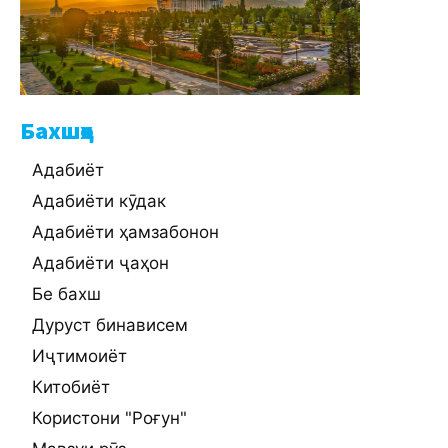
Бахшҳо
Адабиёт
Адабиёти кӯдак
Адабиёти ҳамзабонон
Адабиёти ҷаҳон
Бе бахш
Дуруст бинависем
Иҷтимоиёт
Китобиёт
Користони "Роғун"