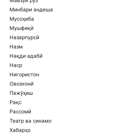
Мавзуи рӯз
Минбари андеша
Мусоҳиба
Мушфиқӣ
Назарпурсӣ
Назм
Нақди адабӣ
Наср
Нигористон
Овозхонӣ
Пажӯҳиш
Рақс
Рассомӣ
Театр ва синамо
Хабарҳо