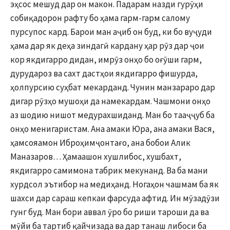
эҳсос мешуд дар он макон. Падарам назди гурӯҳи
собиқадорон рафту бо ҳама гарм-гарм салому
пурсупос кард. Барои ман аҷиб он буд, ки бо вуҷуди
ҳама дар як деҳа зиндагӣ кардану ҳар рӯз дар ҷои
кор якдигарро дидан, имрӯз онҳо бо оғӯши гарм,
дурудароз ва сахт дастҳои якдигарро фишурда,
ҳолпурсию суҳбат мекарданд. Чунин манзараро дар
дигар рӯзҳо мушоҳи да намекардам. Чашмони онҳо
аз шодию нишот медурахшиданд. Ман бо тааҷҷуб ба
онҳо менигаристам. Ана амаки Юра, ана амаки Вася,
ҳамсояамон Иброҳимҷонтағо, ана бобои Алик
Маназаров… Ҳамаашон хушлибос, хушбахт,
якдигарро самимона табрик мекунанд. Ва ба мани
хурдсол эътибор на медиҳанд. Ногаҳон чашмам ба як
шахси дар сараш кепкаи фарсуда афтид. Ин мӯзадӯзи
гунг буд. Ман бори аввал ӯро бо риши тароши да ва
мӯйи ба тартиб қайчизада ва дар танаш либоси ба