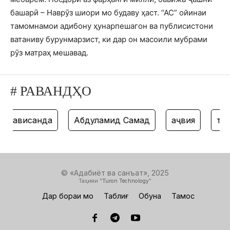
башарӣ – Наврӯз шиори мо будаву ҳаст. “АС” ойинаи
тамомнамои адибону ҳунарпешагон ва публисистони
ватаниву бурунмарзист, ки дар он масоили мубрами
рӯз матраҳ мешавад.
# РАВАНДҲО
ависанда
Абдулҳамид Самад
ҳаҷвия
танз
© «Адабиёт ва санъат», 2025
Таҳияи "
Turon Technology
"
Дар бораи мо
Таблиғ
Обуна
Тамос