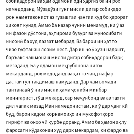
собиқадорон ва ҳам одамони одӣ ҳаргиз ба ин роҳ
намедоданд. Мӯзадӯзи гунг мисли дигар собиқадо
рон наметавонист аз гузаштаи ҷангии худ бо ҳарорат
ҳикоят кунад. Аммо ба назар чунин менамуд, ки ӯ аз
ин фазои дӯстона, эҳтироми бузург ва муносибати
инсонӣ ба худ лаззат мебарад. Ва барои ин ҳатто
чизе гуфтанаш лозим нест. Дар ин ҷо ӯ ҳузн надошт,
баръакс чашмонаш мисли дигар собиқадорон барқ
мезаданд. Ба ӯ одамон меҳрубонона нигоҳ
мекарданд, роҳ медоданд ва ҳатто чанд нафар
дастаи гул тақдимаш намуданд. Дар ҷамъомади
тантанавӣ ӯ низ мисли ҳама ҷониби минбар
менигарист, гӯш мекард, сар меҷунбонд ва аз таҳти
дил чапак мезад Ман намедонистам, ки ӯ дар ҷанг кӣ
буд, барои кадом корнамоиҳо ин мукофотҳоро
гирифт ва онҳо чӣ қурбе доранд. Аммо ба ҳамон ақлу
фаросати кӯдаконаи худ дарк мекардам, ки фардо ва