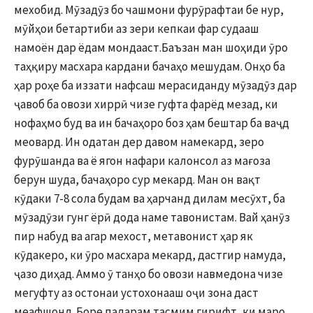
мехобид. Мӯзадӯз бо чашмони фурӯрафтаи бе нур,
мӯйҳои бетартиби аз зери кепкаи фар судааш
намоён дар ёдам мондааст.Баъзан ман шоҳиди ӯро
таҳқиру масхара кардани бачаҳо мешудам. Онҳо ба
ҳар роҳе ба иззати нафсаш мерасиданду мӯзадӯз дар
ҷавоб ба овози хиррӣ чизе гуфта фарёд мезад, ки
нофаҳмо буд ва ин бачаҳоро боз ҳам бештар ба ваҷд
меовард. Ин одатан дер давом намекард, зеро
фурӯшанда ва ё ягон нафари калонсол аз мағоза
берун шуда, бачаҳоро сур мекард. Ман он вақт
кӯдаки 7-8 сола будам ва ҳарчанд дилам месӯхт, ба
мӯзадӯзи гунг ёрӣ дода наме тавонистам. Вай ҳанӯз
пир набуд ва агар мехост, метавонист ҳар як
кӯдакеро, ки ӯро масхара мекард, дастгир намуда,
ҷазо диҳад. Аммо ӯ танҳо бо овози навмедона чизе
мегуфту аз остонаи устохонааш оҷи зона даст
меафшонд. Боре падарам тасмим гирифт, ки маро