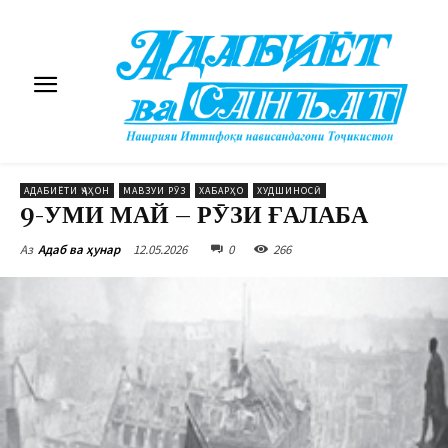
АДАБИЁТИ ҶАҲОН
МАВЗУИ РӮЗ
ХАБАРҲО
ХУДШИНОСӢ
9-УМИ МАЙ – РӮЗИ ҒАЛАБА
12.05.2026
0
266
Аз
Адаб ва ҳунар