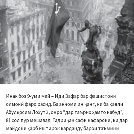
Инак боз 9-уми май – Иди Зафар бар фашистони
олмонӣ фаро расид. Ба анҷоми ин ҷанг, ки ба қавли
Абулқосим Лоҳутӣ, онро “дар таърих ҳамто набуд”,
81 сол пур мешавад. Тадриҷан сафи нафароне, ки дар
майдони ҳарб иштирок карданду барои таъмини