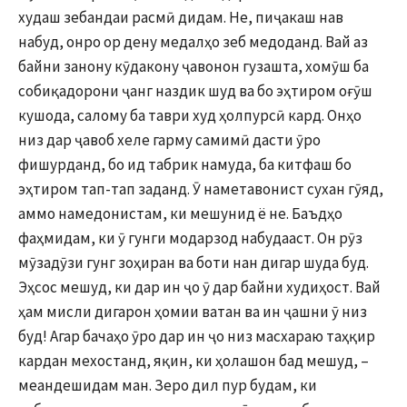
худаш зебандаи расмӣ дидам. Не, пиҷакаш нав
набуд, онро ор дену медалҳо зеб медоданд. Вай аз
байни занону кӯдакону ҷавонон гузашта, хомӯш ба
собиқадорони ҷанг наздик шуд ва бо эҳтиром оғӯш
кушода, салому ба таври худ ҳолпурсӣ кард. Онҳо
низ дар ҷавоб хеле гарму самимӣ дасти ӯро
фишурданд, бо ид табрик намуда, ба китфаш бо
эҳтиром тап-тап заданд. Ӯ наметавонист сухан гӯяд,
аммо намедонистам, ки мешунид ё не. Баъдҳо
фаҳмидам, ки ӯ гунги модарзод набудааст. Он рӯз
мӯзадӯзи гунг зоҳиран ва боти нан дигар шуда буд.
Эҳсос мешуд, ки дар ин ҷо ӯ дар байни худиҳост. Вай
ҳам мисли дигарон ҳомии ватан ва ин ҷашни ӯ низ
буд! Агар бачаҳо ӯро дар ин ҷо низ масхараю таҳқир
кардан мехостанд, яқин, ки ҳолашон бад мешуд, –
меандешидам ман. Зеро дил пур будам, ки