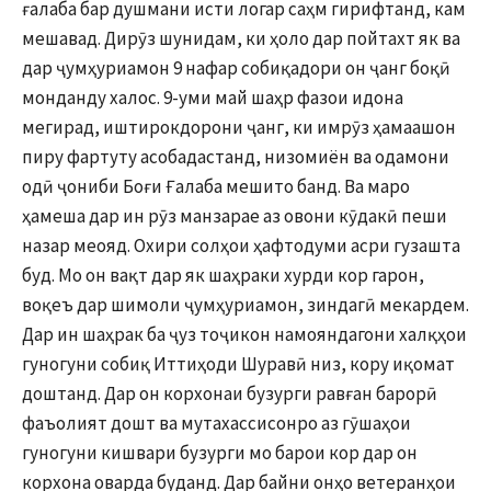
ғалаба бар душмани исти логар саҳм гирифтанд, кам
мешавад. Дирӯз шунидам, ки ҳоло дар пойтахт як ва
дар ҷумҳуриамон 9 нафар собиқадори он ҷанг боқӣ
монданду халос. 9-уми май шаҳр фазои идона
мегирад, иштирокдорони ҷанг, ки имрӯз ҳамаашон
пиру фартуту асобадастанд, низомиён ва одамони
одӣ ҷониби Боғи Ғалаба мешито банд. Ва маро
ҳамеша дар ин рӯз манзарае аз овони кӯдакӣ пеши
назар меояд. Охири солҳои ҳафтодуми асри гузашта
буд. Мо он вақт дар як шаҳраки хурди кор гарон,
воқеъ дар шимоли ҷумҳуриамон, зиндагӣ мекардем.
Дар ин шаҳрак ба ҷуз тоҷикон намояндагони халқҳои
гуногуни собиқ Иттиҳоди Шуравӣ низ, кору иқомат
доштанд. Дар он корхонаи бузурги равған барорӣ
фаъолият дошт ва мутахассисонро аз гӯшаҳои
гуногуни кишвари бузурги мо барои кор дар он
корхона оварда буданд. Дар байни онҳо ветеранҳои