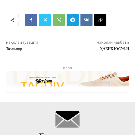
мақолаи гузашта
мақолаи навбатӣ
Тозанашр
ҲАБИБ ЮСУФӢ
- Таблиғ -