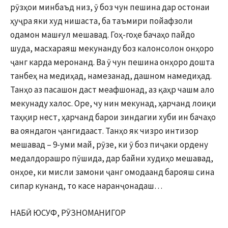
рӯзҳои минбаъд низ, ӯ боз чун пешина дар остонаи
ҳуҷра яки худ нишаста, ба таъмири пойафзоли
одамон машғул мешавад. Гоҳ-гоҳе бачаҳо пайдо
шуда, масхараяш мекунанду боз калонсолон онҳоро
ҷанг карда меронанд. Ва ӯ чун пешина онҳоро дошта
танбеҳ на медиҳад, намезанад, дашном намедиҳад.
Танҳо аз пасашон даст меафшонад, аз қаҳр чашм ало
мекунаду халос. Оре, чу нин мекунад, ҳарчанд лоиқи
таҳқир нест, ҳарчанд барои зиндагии хуби ин бачаҳо
ва ояндагон ҷангидааст. Танҳо як чизро интизор
мешавад – 9-уми май, рӯзе, ки ӯ боз пиҷаки ордену
медалдорашро пӯшида, дар байни худиҳо мешавад,
онҳое, ки мисли замони ҷанг омодаанд барояш сина
сипар кунанд, то касе наранҷонадаш…
НАБӢ ЮСУФ, РӮЗНОМАНИГОР