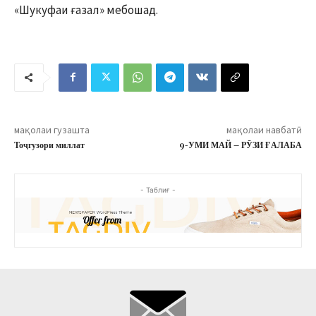
«Шукуфаи ғазал» мебошад.
мақолаи гузашта
мақолаи навбатӣ
Тоҷгузори миллат
9-УМИ МАЙ – РӮЗИ ҒАЛАБА
- Таблиғ -