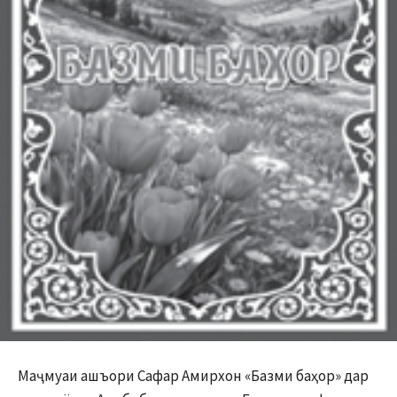
Маҷмуаи ашъори Сафар Амирхон «Базми баҳор» дар