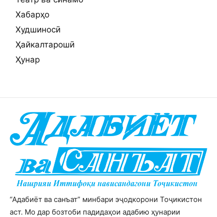
Хабарҳо
Худшиносӣ
Ҳайкалтарошӣ
Ҳунар
“Адабиёт ва санъат” минбари эҷодкорони Тоҷикистон
аст. Мо дар бозтоби падидаҳои адабию ҳунарии