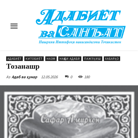
АДАБИЁТ
КИТОБИЁТ
НАЗМ
НАҚДИ АДАБӢ
ПАЖӮҲИШ
ХАБАРҲО
Тозанашр
12.05.2026
0
180
Аз
Адаб ва ҳунар