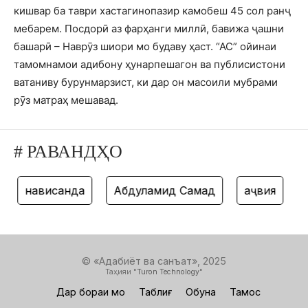
кишвар ба таври хастагинопазир камобеш 45 сол ранҷ
мебарем. Посдорӣ аз фарҳанги миллӣ, бавижа ҷашни
башарӣ – Наврӯз шиори мо будаву ҳаст. “АС” ойинаи
тамомнамои адибону ҳунарпешагон ва публисистони
ватаниву бурунмарзист, ки дар он масоили мубрами
рӯз матраҳ мешавад.
# РАВАНДҲО
нависанда
Абдулҳамид Самад
ҳаҷвия
та
© «Адабиёт ва санъат», 2025
Таҳияи "
Turon Technology
"
Дар бораи мо
Таблиғ
Обуна
Тамос