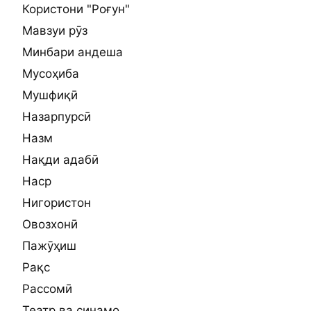
Користони "Роғун"
Мавзуи рӯз
Минбари андеша
Мусоҳиба
Мушфиқӣ
Назарпурсӣ
Назм
Нақди адабӣ
Наср
Нигористон
Овозхонӣ
Пажӯҳиш
Рақс
Рассомӣ
Театр ва синамо