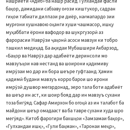
нашриёти «Адиб» ба нашр расид. Гулхандаи фасли
баҳор, дамидани сабзаву оғози киштукор, садран
гиҳои табиати дилпази ри диёр, нағмапардо зии
мурғони хушнавою оҳанги хуши чашмасор, ишқу
муҳаббати ёрони вафодор ва шукргузорӣ аз
фарорасии Наврӯзи ҷаҳонӣ асоси мавзуи ки тобро
ташкил медиҳад. Ба ақидаи Мубашшири Акбарзод,
«Баҳор ва Наврӯз дар адабиёти деринсоли мо
мавзуъҳои нав нестанд ва шоирони қадимиву
имрӯзаи мо дар ин бора шеъре гуфтаанд. Ҳамин
қадимӣ будани мавзуъ корро барои шо ирони
имрӯзӣ душвор мегардонад, зеро тала боти адабиёт
ва шеър ин аст, ки шоир бояд дар ин мавзуъ сухани
тоза бигӯяд. Сафар Амирхон бо огоҳӣ аз ин талабот ба
майдони шеър омадааст ва ба тавре сухани худа шро
мегӯяд». Китоб фарогири бахшҳои «Замзамаи баҳор»,
«Гулхандаи ишқ», «Гули баҳман», «Таронаи меҳр»,