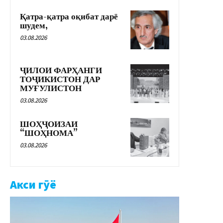
Қатра-қатра оқибат дарё
шудем,
03.08.2026
ҶИЛОИ ФАРҲАНГИ
ТОҶИКИСТОН ДАР
МУҒУЛИСТОН
03.08.2026
ШОҲҶОИЗАИ
“ШОҲНОМА”
03.08.2026
Акси гӯё