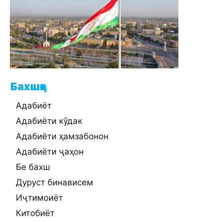
Бахшҳо
Адабиёт
Адабиёти кӯдак
Адабиёти ҳамзабонон
Адабиёти ҷаҳон
Бе бахш
Дуруст бинависем
Иҷтимоиёт
Китобиёт