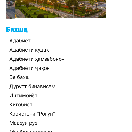
Бахшҳо
Адабиёт
Адабиёти кӯдак
Адабиёти ҳамзабонон
Адабиёти ҷаҳон
Бе бахш
Дуруст бинависем
Иҷтимоиёт
Китобиёт
Користони "Роғун"
Мавзуи рӯз
Минбари андеша