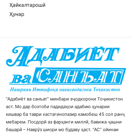
Ҳайкалтарошӣ
Ҳунар
“Адабиёт ва санъат” минбари эҷодкорони Тоҷикистон
аст. Мо дар бозтоби падидаҳои адабию ҳунарии
кишвар ба таври хастагинопазир камобеш 45 сол ранҷ
мебарем. Посдорӣ аз фарҳанги миллӣ, бавижа ҷашни
башарӣ – Наврӯз шиори мо будаву ҳаст. “АС” ойинаи