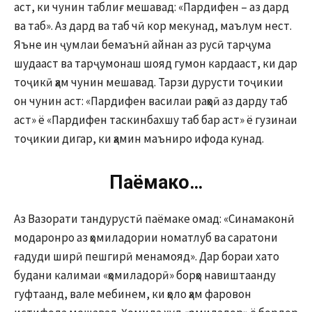
аст, ки чунин таблиғ мешавад: «Пардифен – аз дард
ва таб». Аз дард ва таб чӣ кор мекунад, маълум нест.
Яъне ин ҷумлаи бемаънӣ айнан аз русӣ тарҷума
шудааст ва тарҷумонаш шояд гумон кардааст, ки дар
тоҷикӣ ҳам чунин мешавад. Тарзи дурусти тоҷикии
он чунин аст: «Пардифен василаи раҳоӣ аз дарду таб
аст» ё «Пардифен таскинбахшу таб бар аст» ё гузинаи
тоҷикии дигар, ки ҳамин маъниро ифода кунад.
Паёмакҳо…
Аз Вазорати тандурустӣ паёмаке омад: «Синамаконӣ
модаронро аз ҳомиладории номатлуб ва саратони
ғадуди ширӣ пешгирӣ менамояд». Дар бораи хато
будани калимаи «ҳомиладорӣ» борҳо навиштаанду
гуфтаанд, вале мебинем, ки ҳоло ҳам фаровон