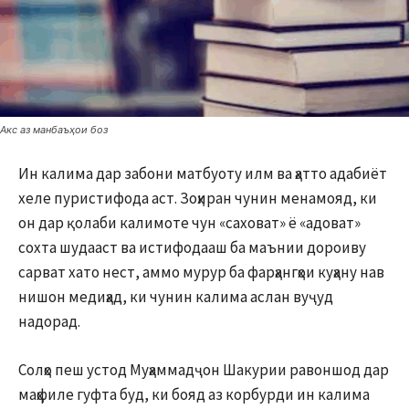
Акс аз манбаъҳои боз
Ин калима дар забони матбуоту илм ва ҳатто адабиёт
хеле пуристифода аст. Зоҳиран чунин менамояд, ки
он дар қолаби калимоте чун «саховат» ё «адоват»
сохта шудааст ва истифодааш ба маънии дороиву
сарват хато нест, аммо мурур ба фарҳангҳои куҳану нав
нишон медиҳад, ки чунин калима аслан вуҷуд
надорад.
Солҳо пеш устод Муҳаммадҷон Шакурии равоншод дар
маҳфиле гуфта буд, ки бояд аз корбурди ин калима