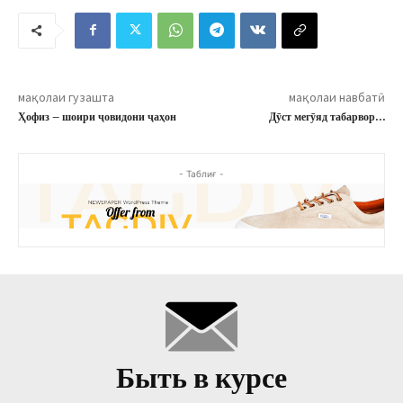
мақолаи гузашта
мақолаи навбатӣ
Ҳофиз – шоири ҷовидони ҷаҳон
Дӯст мегӯяд табарвор…
- Таблиғ -
Быть в курсе