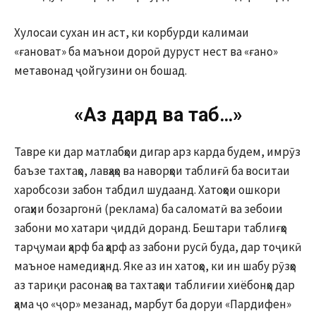
Хулосаи сухан ин аст, ки корбурди калимаи
«ғановат» ба маънои дороӣ дуруст нест ва «ғано»
метавонад ҷойгузини он бошад.
«Аз дард ва таб…»
Тавре ки дар матлабҳои дигар арз карда будем, имрӯз
баъзе тахтаҳо, лавҳаҳо ва наворҳои таблиғӣ ба воситаи
харобсози забон табдил шудаанд. Хатоҳои ошкори
огаҳии бозаргонӣ (реклама) ба саломатӣ ва зебоии
забони мо хатари ҷиддӣ доранд. Бештари таблиғҳо
тарҷумаи ҳарф ба ҳарф аз забони русӣ буда, дар тоҷикӣ
маъное намедиҳанд. Яке аз ин хатоҳо, ки ин шабу рӯзҳо
аз тариқи расонаҳо ва тахтаҳои таблиғии хиёбонҳо дар
ҳама ҷо «ҷор» мезанад, марбут ба доруи «Пардифен»