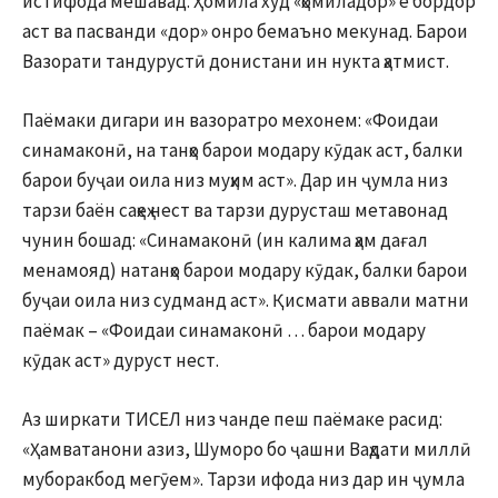
истифода мешавад. Ҳомила худ «ҳомиладор» ё бордор
аст ва пасванди «дор» онро бемаъно мекунад. Барои
Вазорати тандурустӣ донистани ин нукта ҳатмист.
Паёмаки дигари ин вазоратро мехонем: «Фоидаи
синамаконӣ, на танҳо барои модару кӯдак аст, балки
барои буҷаи оила низ муҳим аст». Дар ин ҷумла низ
тарзи баён саҳеҳ нест ва тарзи дурусташ метавонад
чунин бошад: «Синамаконӣ (ин калима ҳам дағал
менамояд) натанҳо барои модару кӯдак, балки барои
буҷаи оила низ судманд аст». Қисмати аввали матни
паёмак – «Фоидаи синамаконӣ … барои модару
кӯдак аст» дуруст нест.
Аз ширкати ТИСЕЛ низ чанде пеш паёмаке расид:
«Ҳамватанони азиз, Шуморо бо ҷашни Ваҳдати миллӣ
муборакбод мегӯем». Тарзи ифода низ дар ин ҷумла