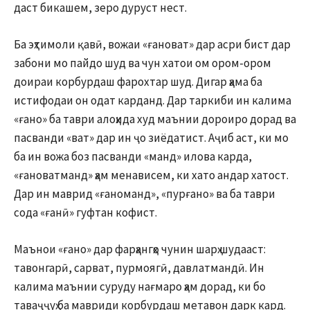
даст бикашем, зеро дуруст нест.
Ба эҳтимоли қавӣ, вожаи «ғановат» дар асри бист дар
забони мо пайдо шуд ва чун хатои ом ором-ором
доираи корбурдаш фарохтар шуд. Дигар ҳама ба
истифодаи он одат карданд. Дар таркиби ин калима
«ғано» ба таври алоҳида худ маънии дороиро дорад ва
пасванди «ват» дар ин ҷо зиёдатист. Аҷиб аст, ки мо
ба ин вожа боз пасванди «манд» илова карда,
«ғановатманд» ҳам менависем, ки хато андар хатост.
Дар ин маврид «ғаноманд», «пурғано» ва ба таври
сода «ғанӣ» гуфтан кофист.
Маънои «ғано» дар фарҳангҳо чунин шарҳ шудааст:
тавонгарӣ, сарват, пурмоягӣ, давлатмандӣ. Ин
калима маънии суруду нағмаро ҳам дорад, ки бо
таваҷҷуҳ ба мавриди корбурдаш метавон дарк кард.