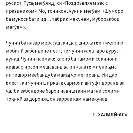
русист. Русҳо мегӯянд, ки «Поздравляем вас с
праздником». Мо, тоҷикон, чунин мегӯем: «Шуморо
ба муносибати ид… табрик мекунем, муборакбод
мегӯем».
Чунин ба назар мерасад, ки дар ширкатҳои тиҷорию
мобилӣ забондоне нест, то чунин ғалатҳоро дуруст
кунад. Чунин паёмакҳо қариб ба тамоми сокинони
кишвар ирсол мешаванд ва ин ғалатҳо миёни ҳама
интишор меёбанду ба мағзҳо ҷо мегиранд. Ин дар
ҳолест, ки чунин ширкатҳо сармояи ҳангуфт доранд ва
ҷалби забондоне барои навиштани матни солими
тоҷикӣ аз дороияшон заррае кам намекунад.
Т. ХАЛИЛӢ, «АС»