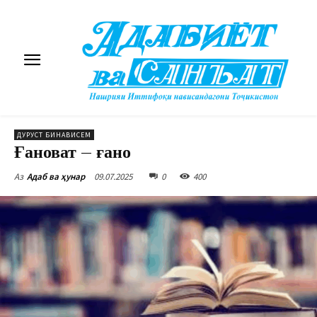
ДУРУСТ БИНАВИСЕМ
Ғановат – ғано
09.07.2025
0
400
Аз
Адаб ва ҳунар