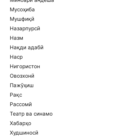
Мусоҳиба
Мушфиқӣ
Назарпурсӣ
Назм
Нақди адабӣ
Наср
Нигористон
Овозхонӣ
Пажӯҳиш
Рақс
Рассомӣ
Театр ва синамо
Хабарҳо
Худшиносӣ