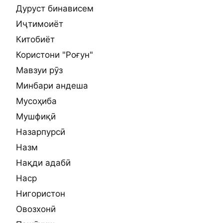
Дуруст бинависем
Иҷтимоиёт
Китобиёт
Користони "Роғун"
Мавзуи рӯз
Минбари андеша
Мусоҳиба
Мушфиқӣ
Назарпурсӣ
Назм
Нақди адабӣ
Наср
Нигористон
Овозхонӣ