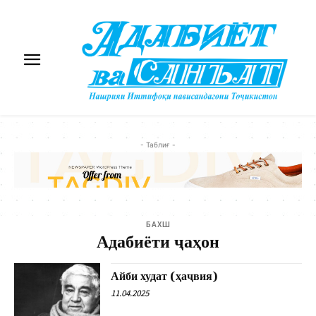
- Таблиғ -
БАХШ
Адабиёти ҷаҳон
Айби худат (ҳаҷвия)
11.04.2025