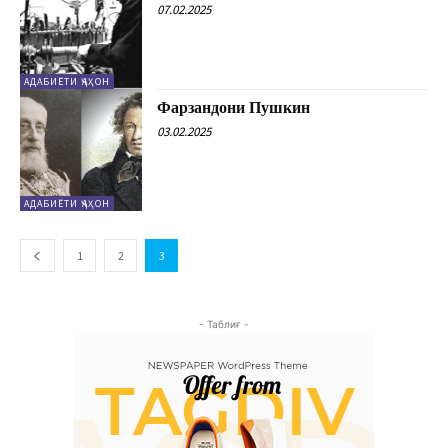
07.02.2025
АДАБИЁТИ ҶАҲОН
Фарзандони Пушкин
03.02.2025
АДАБИЁТИ ҶАҲОН
1
2
3
- Таблиғ -