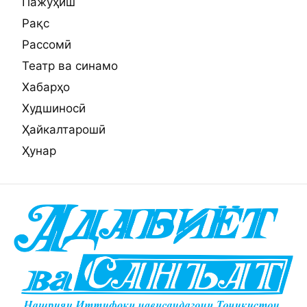
Пажӯҳиш
Рақс
Рассомӣ
Театр ва синамо
Хабарҳо
Худшиносӣ
Ҳайкалтарошӣ
Ҳунар