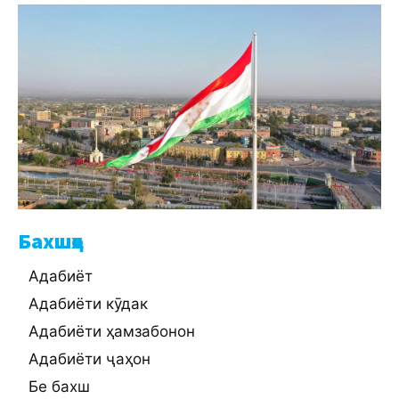
Бахшҳо
Адабиёт
Адабиёти кӯдак
Адабиёти ҳамзабонон
Адабиёти ҷаҳон
Бе бахш