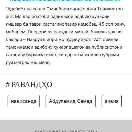
“Адабиёт ва санъат” минбари эҷодкорони Тоҷикистон
аст. Мо дар бозтоби падидаҳои адабию ҳунарии
кишвар ба таври хастагинопазир камобеш 45 сол ранҷ
мебарем. Посдорӣ аз фарҳанги миллӣ, бавижа ҷашни
башарӣ – Наврӯз шиори мо будаву ҳаст. “АС” ойинаи
тамомнамои адибону ҳунарпешагон ва публисистони
ватаниву бурунмарзист, ки дар он масоили мубрами
рӯз матраҳ мешавад.
# РАВАНДҲО
нависанда
Абдулҳамид Самад
ҳаҷвия
т
© «Адабиёт ва санъат», 2025