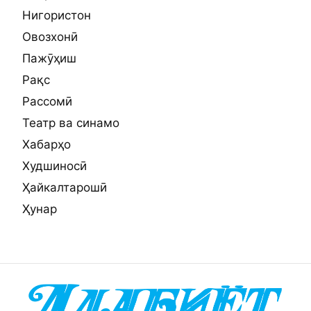
Нигористон
Овозхонӣ
Пажӯҳиш
Рақс
Рассомӣ
Театр ва синамо
Хабарҳо
Худшиносӣ
Ҳайкалтарошӣ
Ҳунар