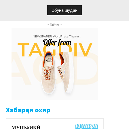
- Таблиғ -
Хабарҳои охир
МУШФИҚӢ