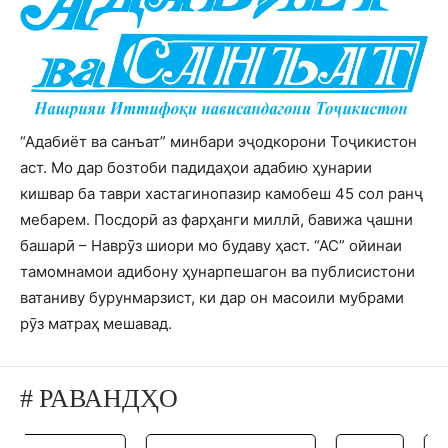
“Адабиёт ва санъат” минбари эҷодкорони Тоҷикистон
аст. Мо дар бозтоби падидаҳои адабию ҳунарии
кишвар ба таври хастагинопазир камобеш 45 сол ранҷ
мебарем. Посдорӣ аз фарҳанги миллӣ, бавижа ҷашни
башарӣ – Наврӯз шиори мо будаву ҳаст. “АС” ойинаи
тамомнамои адибону ҳунарпешагон ва публисистони
ватаниву бурунмарзист, ки дар он масоили мубрами
рӯз матраҳ мешавад.
# РАВАНДҲО