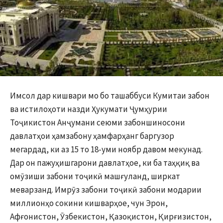
Имсол дар кишвари мо бо ташаббуси Кумитаи забон
ва истилоҳоти назди Ҳукумати Ҷумҳурии
Тоҷикистон Анҷумани сеюми забоншиносони
давлатҳои ҳамзабону ҳамфарҳанг баргузор
мегардад, ки аз 15 то 18-уми ноябр давом мекунад.
Дар он пажуҳишгарони давлатҳое, ки ба таҳқиқ ва
омӯзиши забони тоҷикӣ машғуланд, ширкат
меварзанд. Имрӯз забони тоҷикӣ забони модарии
миллионҳо сокини кишварҳое, чун Эрон,
Афғонистон, Ӯзбекистон, Қазоқистон, Қирғизистон,