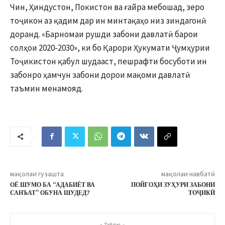
Чин, Ҳиндустон, Покистон ва ғайра мебошад, зеро
тоҷикон аз қадим дар ин минтақаҳо низ зиндагонӣ
доранд. «Барномаи рушди забони давлатӣ барои
солҳои 2020-2030», ки бо Қарори Ҳукумати Ҷумҳурии
Тоҷикистон қабул шудааст, пешрафти босуботи ин
забонро ҳамчун забони дорои мақоми давлатӣ
таъмин менамояд.
мақолаи гузашта
мақолаи навбатӣ
ОЁ ШУМО БА “АДАБИЁТ ВА
ПОЙГОҲИ ЗУҲУРИ ЗАБОНИ
САНЪАТ” ОБУНА ШУДЕД?
ТОҶИКӢ
- Таблиғ -