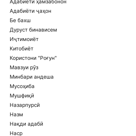
Адабиёти ҳамзабонон
Адабиёти ҷаҳон
Бе бахш
Дуруст бинависем
Иҷтимоиёт
Китобиёт
Користони "Роғун"
Мавзуи рӯз
Минбари андеша
Мусоҳиба
Мушфиқӣ
Назарпурсӣ
Назм
Нақди адабӣ
Наср