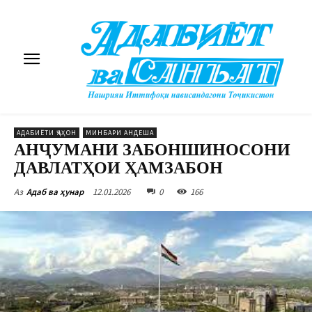
АДАБИЁТИ ҶАҲОН
МИНБАРИ АНДЕША
АНҶУМАНИ ЗАБОНШИНОСОНИ
ДАВЛАТҲОИ ҲАМЗАБОН
12.01.2026
0
166
Аз
Адаб ва ҳунар