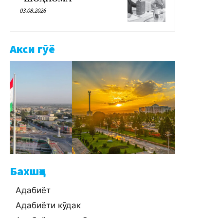
03.08.2026
Акси гӯё
Бахшҳо
Адабиёт
Адабиёти кӯдак