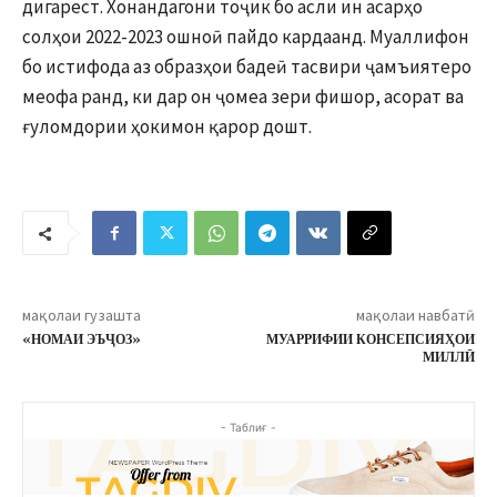
дигарест. Хонандагони тоҷик бо асли ин асарҳо
солҳои 2022-2023 ошноӣ пайдо кардаанд. Муаллифон
бо истифода аз образҳои бадеӣ тасвири ҷамъиятеро
меофа ранд, ки дар он ҷомеа зери фишор, асорат ва
ғуломдории ҳокимон қарор дошт.
мақолаи гузашта
мақолаи навбатӣ
«НОМАИ ЭЪҶОЗ»
МУАРРИФИИ КОНСЕПСИЯҲОИ
МИЛЛӢ
- Таблиғ -