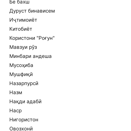
Бе бахш
Дуруст бинависем
Иҷтимоиёт
Китобиёт
Користони "Роғун"
Мавзуи рӯз
Минбари андеша
Мусоҳиба
Мушфиқӣ
Назарпурсӣ
Назм
Нақди адабӣ
Наср
Нигористон
Овозхонӣ