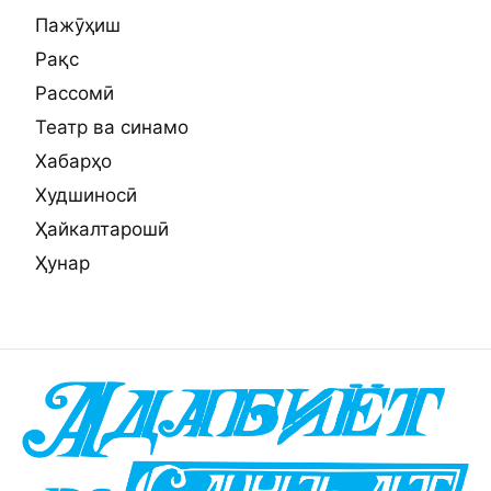
Пажӯҳиш
Рақс
Рассомӣ
Театр ва синамо
Хабарҳо
Худшиносӣ
Ҳайкалтарошӣ
Ҳунар