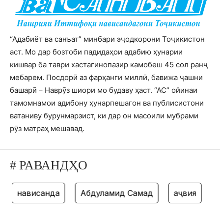
“Адабиёт ва санъат” минбари эҷодкорони Тоҷикистон
аст. Мо дар бозтоби падидаҳои адабию ҳунарии
кишвар ба таври хастагинопазир камобеш 45 сол ранҷ
мебарем. Посдорӣ аз фарҳанги миллӣ, бавижа ҷашни
башарӣ – Наврӯз шиори мо будаву ҳаст. “АС” ойинаи
тамомнамои адибону ҳунарпешагон ва публисистони
ватаниву бурунмарзист, ки дар он масоили мубрами
рӯз матраҳ мешавад.
# РАВАНДҲО
нависанда
Абдулҳамид Самад
ҳаҷвия
тан