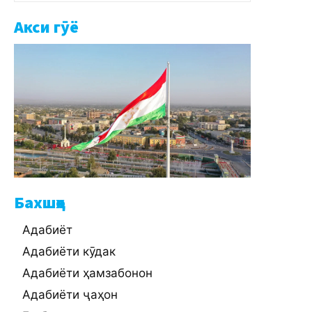
Акси гӯё
Бахшҳо
Адабиёт
Адабиёти кӯдак
Адабиёти ҳамзабонон
Адабиёти ҷаҳон