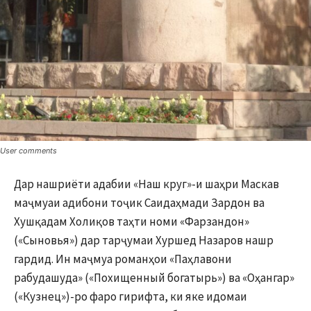
User comments
Дар нашриёти адабии «Наш круг»-и шаҳри Маскав
маҷмуаи адибони тоҷик Саидаҳмади Зардон ва
Хушқадам Холиқов таҳти номи «Фарзандон»
(«Сыновья») дар тарҷумаи Хуршед Назаров нашр
гардид. Ин маҷмуа романҳои «Паҳлавони
рабудашуда» («Похищенный богатырь») ва «Оҳангар»
(«Кузнец»)-ро фаро гирифта, ки яке идомаи