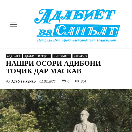
АДАБИЁТ
АДАБИЁТИ ҶАҲОН
КИТОБИЁТ
ХАБАРҲО
НАШРИ ОСОРИ АДИБОНИ
ТОҶИК ДАР МАСКАВ
01.02.2026
0
204
Аз
Адаб ва ҳунар