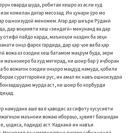
ерун оварда шуда, робитаи хешро аз асли худ
 чизи комилан дигар месозад. Ин ҳунари ӯро мо
гар ошноизудоӣ меномем. Агар дар шеъри Рӯдакӣ
да, дар воқеияти хеш «зиндагӣ» мекунанд ва дар
 отифӣ пайдо карда, маъноҳои наздик ба зеҳн
акати онҳо фарох гардида, дар ҳар ҷое ва ба ҳар
 вожа аз озодии хеш батамом маҳрум буда, зери
и маъноиеро ба худ мегирад, ки шоир бар ӯ иҷборан
ба бо вожагон озодии онҳоро маҳдуд намуда, қобили
бораи суратгароёни рус, ин амал як навъ ошноизудоӣ
абонзадшудаю мурда аст, ки шоир бо корбурди
диҳад.
р намудани ашё ва ё ҳаводис аз сифоту хусусиёти
вежагиҳои маъноии вожаю ибораҳо, ҳувият бахшидан
, ҳодиса, падида) аст. Кадканӣ ин навъи
 Носиралӣ ва намояндагони дигари сабки ҳиндӣ,