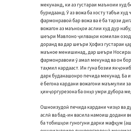
мекунанд, ки аз густараи маъноии худ б
буридаанд. Ӯ аз вожа ба хосту табъи худ
фармонравоӣ бар вожа ва ё ба тарзи ди
вожагон аз маъноҳои аслии худ дур набу
шеъри Мавлоно ҷилваҳои комилан озоду
доранд ва дар шеъри Ҳофиз густараи ҳар
маъное менишинад, дар шеъри Носиралӣ
фармонравоии ӯ амал мекунад ва он бор
таҳмил кардааст. Ин гуна бозии якҷони
дарк буданашонро печида мекунад. Ба и
ё бегона кардани вожагони маъмулии з
ҳинҷоргурезона ба онҳо умри дубора ме
Ошноизудоӣ печида кардани чизҳо ва ду
аслӣ ва бад-ин васила намоиш додани 
ба тобишҳои гуногуни дарки мафҳум (ашё
ошноизудоиро душворгардонӣ меномад.