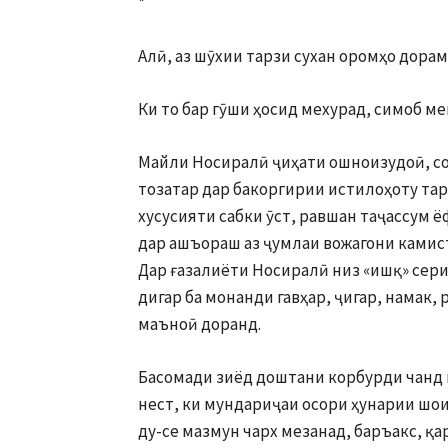
*
Алӣ, аз шӯхии тарзи сухан оромҳо дорам
Ки то бар гӯши ҳосид мехурад, симоб ме
Майли Носиралӣ ҷиҳати ошноизудоӣ, со
тозатар дар бакоргирии истилоҳоту тар
хусусияти сабки ӯст, равшан таҷассум ё
дар ашъораш аз ҷумлаи вожагони камист
Дар ғазалиёти Носиралӣ низ «ишқ» сер
дигар ба монанди гавҳар, ҷигар, намак,
маъноӣ доранд.
Басомади зиёд доштани корбурди чанд 
нест, ки мундариҷаи осори ҳунарии шоир
ду-се мазмун чарх мезанад, баръакс, қа