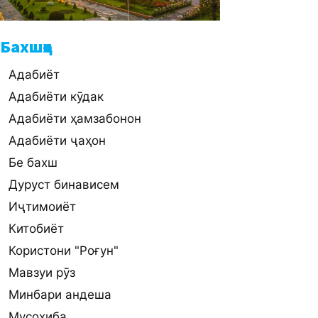
Бахшҳо
Адабиёт
Адабиёти кӯдак
Адабиёти ҳамзабонон
Адабиёти ҷаҳон
Бе бахш
Дуруст бинависем
Иҷтимоиёт
Китобиёт
Користони "Роғун"
Мавзуи рӯз
Минбари андеша
Мусоҳиба