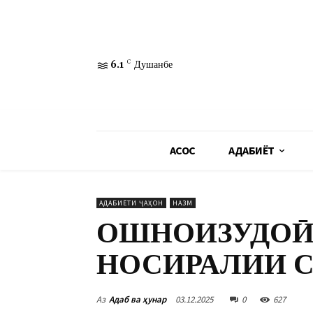
6.1
C
Душанбе
АСОСӢ
АДАБИЁТ
АДАБИЁТИ ҶАҲОН
НАЗМ
ОШНОИЗУДОӢ
НОСИРАЛИИ 
Аз
Адаб ва ҳунар
03.12.2025
0
627