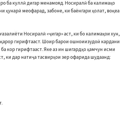
ро ба куллӣ дигар менамояд. Носиралӣ ба калимаҳо
ни ҳунарӣ меофарад, забоне, ки баёнгари ҳолат, воқеа
азалиёти Носиралӣ «ҷигар» аст, ки бо калимаҳои хун,
 қарор гирифтааст. Шоир барои ошноиизудоӣ кардани
ба кор гирифтааст. Яке аз ин шигардҳо ҳамчун исми
т, ки дар натиҷа тасвирҳои зер офарида шудаанд:
т.