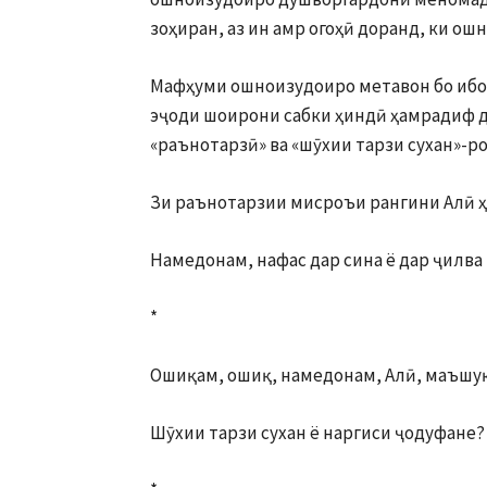
зоҳиран, аз ин амр огоҳӣ доранд, ки о
Мафҳуми ошноизудоиро метавон бо иборо
эҷоди шоирони сабки ҳиндӣ ҳамрадиф д
«раънотарзӣ» ва «шӯхии тарзи сухан»-ро
Зи раънотарзии мисроъи рангини Алӣ ҳ
Намедонам, нафас дар сина ё дар ҷилва
*
Ошиқам, ошиқ, намедонам, Алӣ, маъшу
Шӯхии тарзи сухан ё наргиси ҷодуфане?