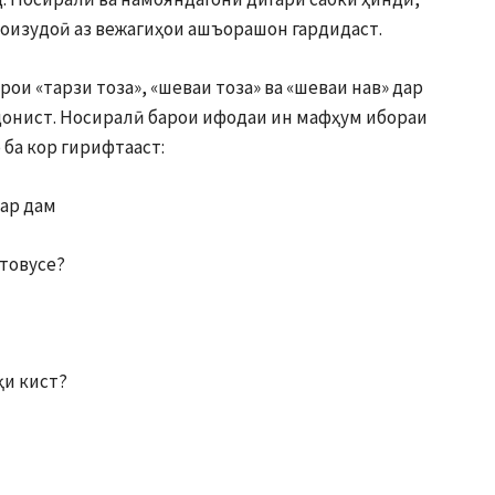
шноизудоӣ аз вежагиҳои ашъорашон гардидаст.
и «тарзи тоза», «шеваи тоза» ва «шеваи нав» дар
онист. Носиралӣ барои ифодаи ин мафҳум ибораи
 ба кор гирифтааст:
ар дам
 товусе?
қи кист?