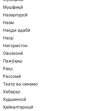
Мушфиқӣ
Назарпурсӣ
Назм
Нақди адабӣ
Наср
Нигористон
Овозхонӣ
Пажӯҳиш
Рақс
Рассомӣ
Театр ва синамо
Хабарҳо
Худшиносӣ
Ҳайкалтарошӣ