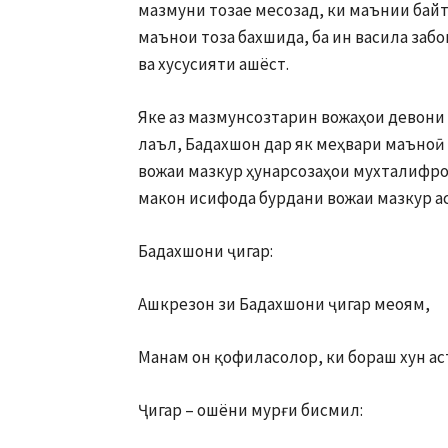
мазмуни тозае месозад, ки маънии байт
маънои тоза бахшида, ба ин васила забо
ва хусусияти ашёст.
Яке аз мазмунсозтарин вожаҳои девони ғ
лаъл, Бадахшон дар як меҳвари маъноӣ
вожаи мазкур ҳунарсозаҳои мухталифро 
макон исифода бурдани вожаи мазкур ас
Бадахшони ҷигар:
Ашкрезон зи Бадахшони ҷигар меоям,
Манам он қофиласолор, ки бораш хун ас
Ҷигар – ошёни мурғи бисмил: