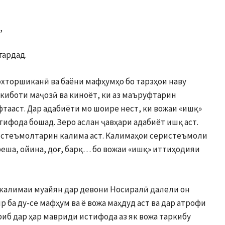
,
гардад.
хторшиканӣ ва баёни мафҳумҳо бо тарзҳои наву
киботи маҷозӣ ва киноёт, ки аз маъруфтарин
фтааст. Дар адабиёти мо шоире нест, ки вожаи «ишқ»
ифода бошад. Зеро аслан ҷавҳари адабиёт ишқ аст.
истеъмолтарин калима аст. Калимаҳои серистеъмоли
 реша, ойина, доғ, барқ… бо вожаи «ишқ» иттиҳодияи
калимаи муайян дар девони Носиралӣ далели он
 ба ду-се мафҳум ва ё вожа маҳдуд аст ва дар атрофи
риб дар ҳар мавриди истифода аз як вожа таркибу