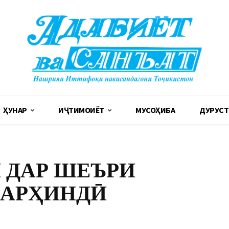
ҲУНАР
ИҶТИМОИЁТ
МУСОҲИБА
ДУРУСТ
 ДАР ШЕЪРИ
САРҲИНДӢ