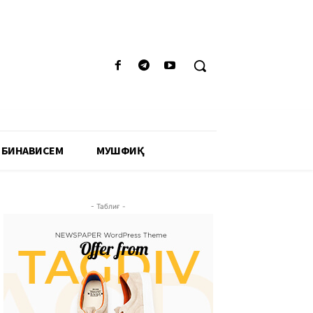
 БИНАВИСЕМ
МУШФИҚӢ
- Таблиғ -