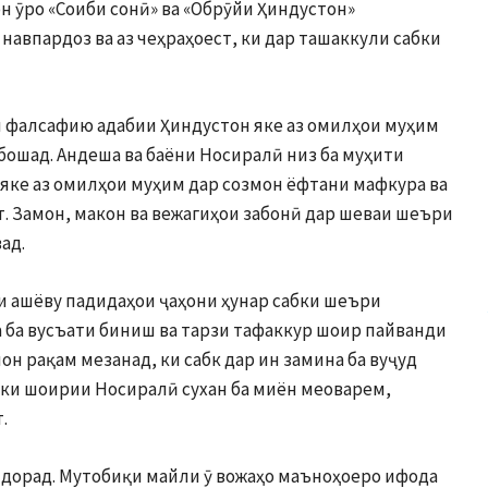
 ӯро «Соиби сонӣ» ва «Обрӯйи Ҳиндустон»
навпардоз ва аз чеҳраҳоест, ки дар ташаккули сабки
 фалсафию адабии Ҳиндустон яке аз омилҳои муҳим
бошад. Андеша ва баёни Носиралӣ низ ба муҳити
 яке аз омилҳои муҳим дар созмон ёфтани мафкура ва
. Замон, макон ва вежагиҳои забонӣ дар шеваи шеъри
ад.
 ашёву падидаҳои ҷаҳони ҳунар сабки шеъри
а ба вусъати биниш ва тарзи тафаккур шоир пайванди
н рақам мезанад, ки сабк дар ин замина ба вуҷуд
сабки шоирии Носиралӣ сухан ба миён меоварем,
.
 дорад. Мутобиқи майли ӯ вожаҳо маъноҳоеро ифода