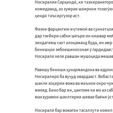
Носиралии Сарҳиндӣ, ки тазкиранигорон
номидаанд, аз зумраи шоирони тозагӯю 
ҳиндӣ таъсиргузор аст.
Фазои фарҳангию иҷтимоӣ ва суннатҳои
дар тағйири сабки шеъри ин кишвар ме
зиндагияш сахт алоқаманд буда, ин амр
бинишҳои зебоишиносонаи ӯ гардидааст
Носиралӣ хеле равшан мушоҳида мешав
Равишу биниши ҳунармандона ва идроки
Носиралиро ба вуҷуд овардааст. Вобаст
шакли зоҳирии вожа ва маънои онро чуно
меояд. Бино бар ин, ҳангоме ки мо аз 
манзурамон шаклгирии шеваи баёни ӯст
Носиралӣ бар вожагон тасаллути комил