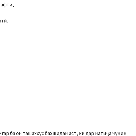
рафтӣ,
фтӣ.
гар ба он ташаххус бахшидан аст, ки дар натиҷа чунин