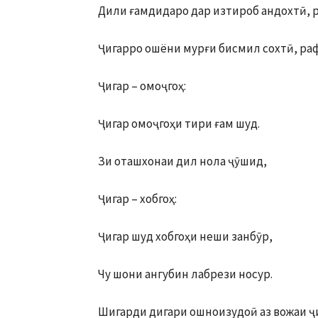
Дили ғамдидаро дар изтироб андохтӣ, 
Ҷигарро ошёни мурғи бисмил сохтӣ, ра
Ҷигар – омоҷгоҳ:
Ҷигар омоҷгоҳи тири ғам шуд.
Зи оташхонаи дил нола ҷӯшид,
Ҷигар – хобгоҳ:
Ҷигар шуд хобгоҳи неши занбӯр,
Чу шони ангубин лабрези носур.
Шигарди дигари ошноизудоӣ аз вожаи ҷи