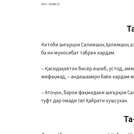
Акс: adab.tj
Т
Китоби шеърҳои Салимшоҳ Ҳалимшоҳ аз 
ба ин муносибат табрик кардам.
– Қасидаҳоятон бисёр аҷоиб, устод, амм
мефаҳмад, – андешаамро баён кардам м
– Атоҷон, барои фаҳмидани шеърҳои Са
гуфт дар омади гап Ҳайрати хушсухан.
Та