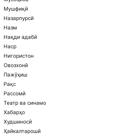
Мушфиқӣ
Назарпурсӣ
Назм
Нақди адабӣ
Наср
Нигористон
Овозхонӣ
Пажӯҳиш
Рақс
Рассомӣ
Театр ва синамо
Хабарҳо
Худшиносӣ
Ҳайкалтарошӣ