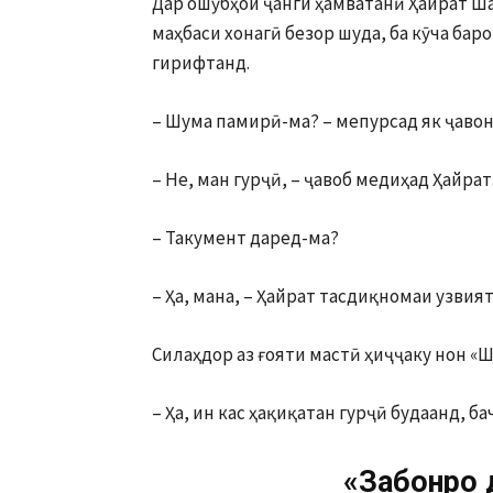
Дар ошӯбҳои ҷанги ҳамватанӣ Ҳайрат Ша
маҳбаси хонагӣ безор шуда, ба кӯча баро
гирифтанд.
– Шума памирӣ-ма? – мепурсад як ҷаво
– Не, ман гурҷӣ, – ҷавоб медиҳад Ҳайрат
– Такумент даред-ма?
– Ҳа, мана, – Ҳайрат тасдиқномаи узви
Силаҳдор аз ғояти мастӣ ҳиҷҷаку нон «Ш
– Ҳа, ин кас ҳақиқатан гурҷӣ будаанд, ба
«Забонро 