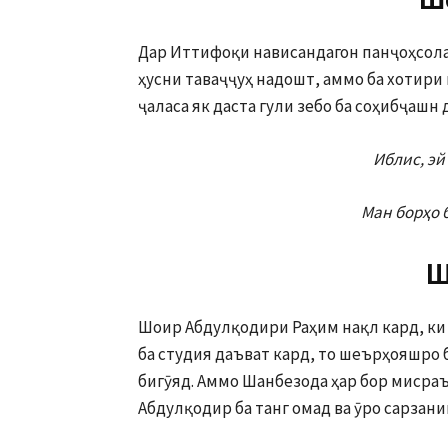
Ш
Дар Иттифоқи нависандагон панҷоҳсола
ҳусни таваҷҷуҳ надошт, аммо ба хотири 
ҷаласа як даста гули зебо ба соҳибҷашн
Иблис, эй
Ман борҳо 
Ш
Шоир Абдулқодири Раҳим нақл кард, ки
ба студия даъват кард, то шеърҳояшро б
бигӯяд. Аммо Шанбезода ҳар бор мисраъ
Абдулқодир ба танг омад ва ӯро сарзани