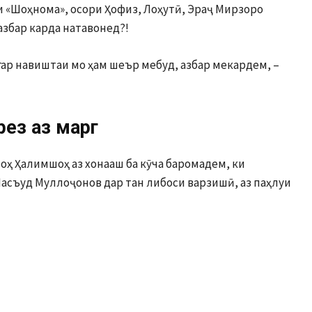
и «Шоҳнома», осори Ҳофиз, Лоҳутӣ, Эраҷ Мирзоро
азбар карда натавонед?!
гар навиштаи мо ҳам шеър мебуд, азбар мекардем, –
рез аз марг
оҳ Ҳалимшоҳ аз хонааш ба кӯча баромадем, ки
Масъуд Муллоҷонов дар тан либоси варзишӣ, аз паҳлуи