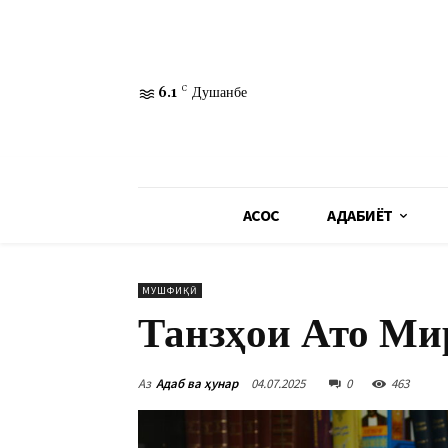
6.1
C
Душанбе
АСОСӢ
АДАБИЁТ
МУШФИҚӢ
Танзҳои Ато Ми
Аз
Адаб ва ҳунар
04.07.2025
0
463