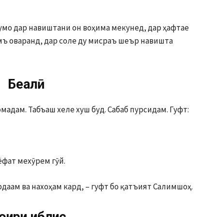
шумо дар навиштани он воҳима мекунед, дар ҳафтае
мъ оваранд, дар соле ду мисраъ шеър навишта
Беақлӣ
мадам. Табъаш хеле хуш буд. Сабаб пурсидам. Гуфт:
иёфат мехӯрем гӯй.
рдаам ва нахоҳам кард, – гуфт бо қатъият Салимшоҳ.