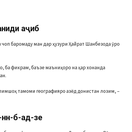
анқиди аҷиб
чоп баромаду ман дар ҳузури Ҳайрат Шанбезода ӯро
о, ба фикрам, баъзе маъниҳоро на ҳар хонанда
ан.
лимшоҳ тамоми географияро азёд донистан лозим, –
-нн-б-ад-зе