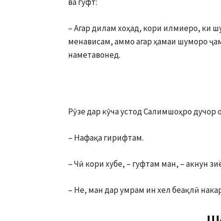
ва гуфт:
– Агар дилам хоҳад, кори илмиеро, ки 
менависам, аммо агар ҳамаи шуморо ҷа
наметавонед.
Рӯзе дар кӯча устод Салимшоҳро дучор о
– Нафақа гирифтам.
– Чӣ кори хубе, – гуфтам ман, – акнун з
– Не, ман дар умрам ин хел беақлӣ нака