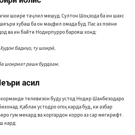
оири иблис
гии шоире таҷлил мешуд. Султон Шоҳзода ба ин шахс
шеъри хубаш ба он маҳфил омада буд. Пас аз поёни
 дод ва ин байти Нодирпурро барояш хонд:
 Худои бадиҳо, ту шоирӣ,
ба шоириат рашк бурдаам.
еъри асил
 корманди телевизон буду устод Нодир Шанбезодаро
ихонад. Қаблан устодро огоҳ карда буд, ки азбар
еро гум мекард ва коргардон корро аз сар мегирифт.
ш кард: