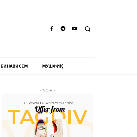
 БИНАВИСЕМ
МУШФИҚӢ
- Таблиғ -