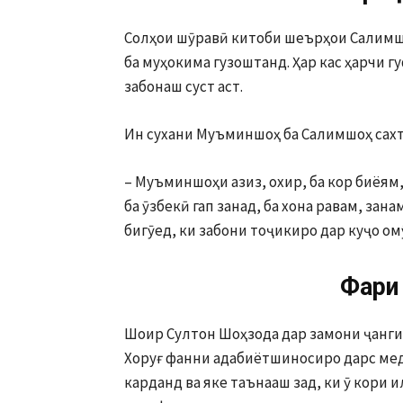
Солҳои шӯравӣ китоби шеърҳои Салимш
ба муҳокима гузоштанд. Ҳар кас ҳарчи г
забонаш суст аст.
Ин сухани Муъминшоҳ ба Салимшоҳ сахт 
– Муъминшоҳи азиз, охир, ба кор биёям,
ба ӯзбекӣ гап занад, ба хона равам, зан
бигӯед, ки забони тоҷикиро дар куҷо ом
Фарқи
Шоир Султон Шоҳзода дар замони ҷанги
Хоруғ фанни адабиётшиносиро дарс мед
карданд ва яке таънааш зад, ки ӯ кори 