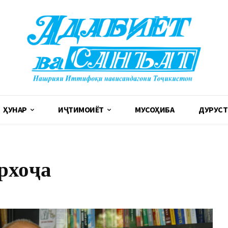
ҲУНАР
ИҶТИМОИЁТ
МУСОҲИБА
ДУРУСТ
рхоҷа