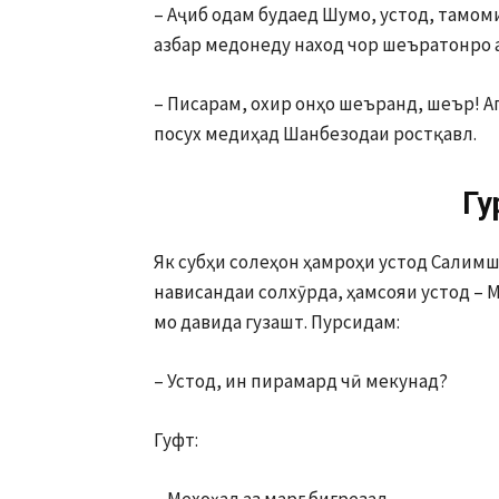
– Аҷиб одам будаед Шумо, устод, тамом
азбар медонеду наход чор шеъратонро 
– Писарам, охир онҳо шеъранд, шеър! А
посух медиҳад Шанбезодаи ростқавл.
Гу
Як субҳи солеҳон ҳамроҳи устод Салимш
нависандаи солхӯрда, ҳамсояи устод – 
мо давида гузашт. Пурсидам:
– Устод, ин пирамард чӣ мекунад?
Гуфт: