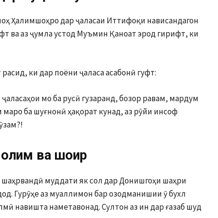
оҳ Ҳалимшоҳро дар ҷаласаи Иттифоқи нависандагон
уфт ва аз ҷумла устод Муъмин Қаноат эрод гирифт, ки
расид, ки дар поёни ҷаласа асабонӣ гуфт:
 ҷаласаҳои мо ба русӣ гузаранд, бозор равам, мардум
ам маро ба шуғнонӣ ҳақорат кунад, аз рӯйи инсоф
ӯзам?!
 олим ва шоир
 шаҳрвандӣ муддати як сол дар Донишгоҳи шаҳри
од. Гурӯҳе аз муаллимон бар озодманишии ӯ бухл
илмӣ навишта наметавонад. Султон аз ин дар ғазаб шуд