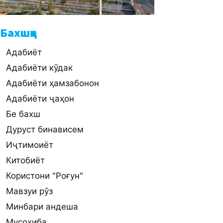
Бахшҳо
Адабиёт
Адабиёти кӯдак
Адабиёти ҳамзабонон
Адабиёти ҷаҳон
Бе бахш
Дуруст бинависем
Иҷтимоиёт
Китобиёт
Користони "Роғун"
Мавзуи рӯз
Минбари андеша
Мусоҳиба