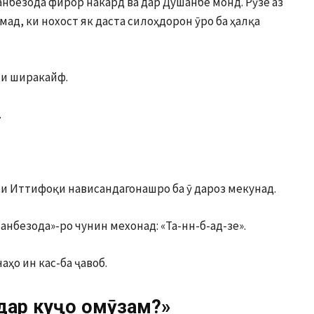
нбезода фирор накард ва дар Душанбе монд. Рӯзе аз
мад, ки нохост як даста силоҳдорон ӯро ба ҳалқа
ни ширакайф.
.
яти Иттифоқи нависандагонашро ба ӯ дароз мекунад.
анбезода»-ро чунин мехонад: «Та-нн-б-ад-зе».
чаҳо ин кас-ба ҷавоб.
дар куҷо омӯзам?»