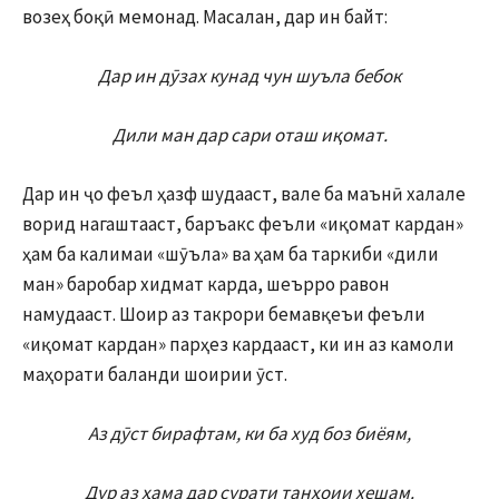
возеҳ боқӣ мемонад. Масалан, дар ин байт:
Дар ин дӯзах кунад чун шуъла бебок
Дили ман дар сари оташ иқомат.
Дар ин ҷо феъл ҳазф шудааст, вале ба маънӣ халале
ворид нагаштааст, баръакс феъли «иқомат кардан»
ҳам ба калимаи «шӯъла» ва ҳам ба таркиби «дили
ман» баробар хидмат карда, шеърро равон
намудааст. Шоир аз такрори бемавқеъи феъли
«иқомат кардан» парҳез кардааст, ки ин аз камоли
маҳорати баланди шоирии ӯст.
Аз дӯст бирафтам, ки ба худ боз биёям,
Дур аз ҳама дар сурати танҳоии хешам.