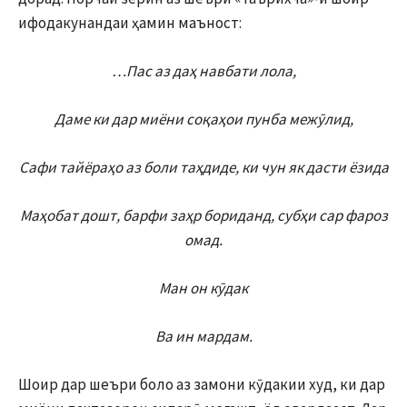
ифодакунандаи ҳамин маъност:
…Пас аз даҳ навбати лола,
Даме ки дар миёни соқаҳои пунба межӯлид,
Сафи тайёраҳо аз боли таҳдиде, ки чун як дасти ёзида
Маҳобат дошт, барфи заҳр бориданд, субҳи сар фароз
омад.
Ман он кӯдак
Ва ин мардам.
Шоир дар шеъри боло аз замони кӯдакии худ, ки дар