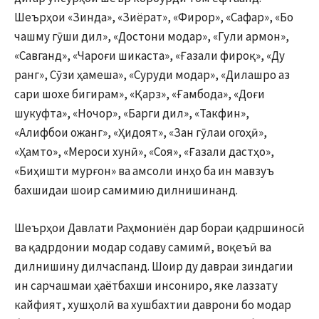
Шеърҳои «Зинда», «Зиёрат», «Фирор», «Сафар», «Бо
чашму гӯши дил», «Достони модар», «Гули армон»,
«Савганд», «Чароғи шикаста», «Ғазали фироқ», «Ду
ранг», Сӯзи ҳамеша», «Суруди модар», «Дилашро аз
сари шохе бигирам», «Қарз», «Ғамбода», «Доғи
шукуфта», «Ночор», «Барги дил», «Такфин»,
«Алифбои ожанг», «Ҳидоят», «Зан гӯлаи огоҳӣ»,
«Ҳамто», «Мероси хунӣ», «Соя», «Ғазали дастҳо»,
«Биҳишти мурғон» ва амсоли инҳо ба ин мавзуъ
бахшидаи шоир самимию дилнишинанд.
Шеърҳои Давлати Раҳмониён дар бораи қадршиносӣ
ва қадрдонии модар содаву самимӣ, воқеъӣ ва
дилнишину дилчаспанд. Шоир ду давраи зиндагии
ин сарчашмаи ҳаётбахши инсониро, яке лаззату
кайфият, хушҳолӣ ва хушбахтии даврони бо модар