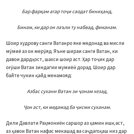
Бар фарқам агар тоҷи саодат биниҳанд,
Бинам, ки дар он лаъли ту набвад, фиканам.
Шоир худрову санги Ватанро яке медонад ва мисли
мӯмиё аз он мерӯяд. Яъне шираи санги Ватан, ки
давои дардҳост, шахси шоир аст. Ҳар тоҷик дар
оғӯши Ватан зиндагии мумиёӣ дорад. Шоир дар
байте чунин қайд менамояд:
Азбас сухани Ватан зи ҷонам хезад,
Ҷон аст, ки медамад ба ҷисми суханам.
Дили Давлати Раҳмониён саршор аз ҳамин ишқ аст,
аз ҳавои Ватан нафас мекашад ва саҷдагоҳаш низ дар