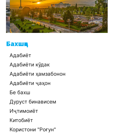
Бахшҳо
Адабиёт
Адабиёти кӯдак
Адабиёти ҳамзабонон
Адабиёти ҷаҳон
Бе бахш
Дуруст бинависем
Иҷтимоиёт
Китобиёт
Користони "Роғун"