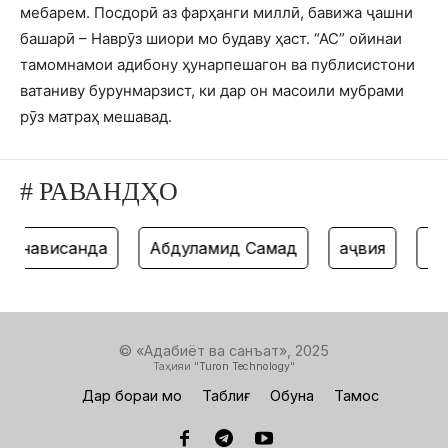
мебарем. Посдорӣ аз фарҳанги миллӣ, бавижа ҷашни
башарӣ – Наврӯз шиори мо будаву ҳаст. “АС” ойинаи
тамомнамои адибону ҳунарпешагон ва публисистони
ватаниву бурунмарзист, ки дар он масоили мубрами
рӯз матраҳ мешавад.
# РАВАНДҲО
ависанда
Абдулҳамид Самад
ҳаҷвия
танз
© «Адабиёт ва санъат», 2025
Таҳияи "
Turon Technology
"
Дар бораи мо
Таблиғ
Обуна
Тамос