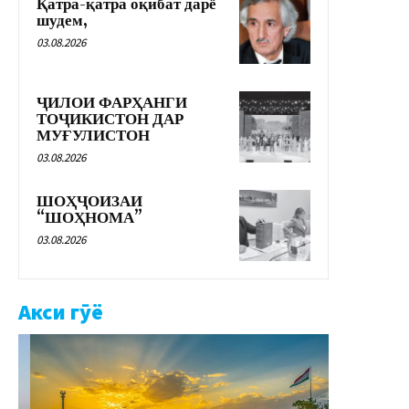
Қатра-қатра оқибат дарё
шудем,
03.08.2026
ҶИЛОИ ФАРҲАНГИ
ТОҶИКИСТОН ДАР
МУҒУЛИСТОН
03.08.2026
ШОҲҶОИЗАИ
“ШОҲНОМА”
03.08.2026
Акси гӯё