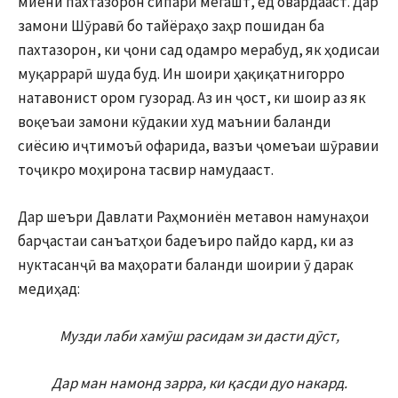
миёни пахтазорон сипарӣ мегашт, ёд овардааст. Дар
замони Шӯравӣ бо тайёраҳо заҳр пошидан ба
пахтазорон, ки ҷони сад одамро мерабуд, як ҳодисаи
муқаррарӣ шуда буд. Ин шоири ҳақиқатнигорро
натавонист ором гузорад. Аз ин ҷост, ки шоир аз як
воқеъаи замони кӯдакии худ маънии баланди
сиёсию иҷтимоъӣ офарида, вазъи ҷомеъаи шӯравии
тоҷикро моҳирона тасвир намудааст.
Дар шеъри Давлати Раҳмониён метавон намунаҳои
барҷастаи санъатҳои бадеъиро пайдо кард, ки аз
нуктасанҷӣ ва маҳорати баланди шоирии ӯ дарак
медиҳад:
Музди лаби хамӯш расидам зи дасти дӯст,
Дар ман намонд зарра, ки қасди дуо накард.