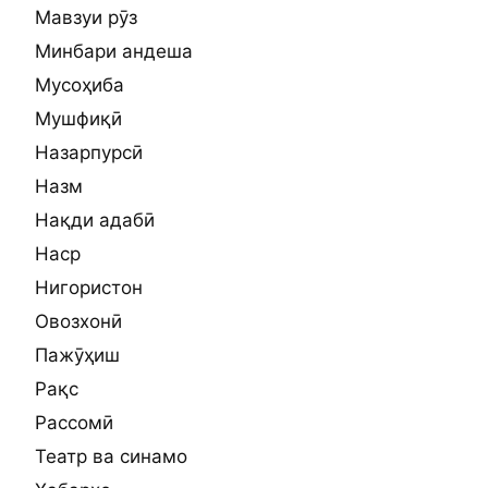
Мавзуи рӯз
Минбари андеша
Мусоҳиба
Мушфиқӣ
Назарпурсӣ
Назм
Нақди адабӣ
Наср
Нигористон
Овозхонӣ
Пажӯҳиш
Рақс
Рассомӣ
Театр ва синамо