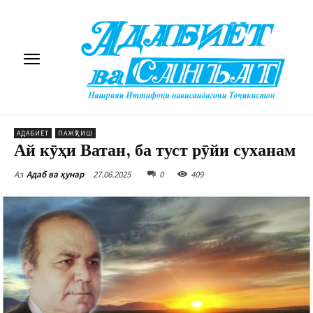
АДАБИЁТ
ПАЖӮҲИШ
Ай кӯҳи Ватан, ба туст рӯйи суханам
27.06.2025
0
409
Аз
Адаб ва ҳунар