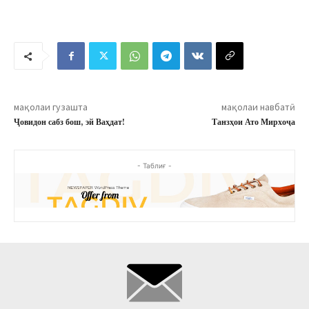
мақолаи гузашта
мақолаи навбатӣ
Ҷовидон сабз бош, эй Ваҳдат!
Танзҳои Ато Мирхоҷа
- Таблиғ -