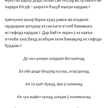
мухотаб қарор дода, ба қиссаи «Юсуф ва Зулайхо» ва
падари Юсуф – ҳазрати Яъқуб ишора кардааст
Ҳамчунин шоир барои хушу равон ва хонданӣ
гардидани шеъраш аз санъати итноб бамавқеъ
истифода кардааст. Дар байти зерин ӯ аз навъи
итноби эзоҳ баъд аз ибҳом хеле бамаврид истифода
бурдааст:
Ду чиз шоири озодаро бигирёнад,
Ба оби дида бишӯяд хаташ, агар донад,
Ки то ҳаёт бувад, ёри ӯ намеояд,
Ки чун вафот кунад, шеъри ӯ намемонад.