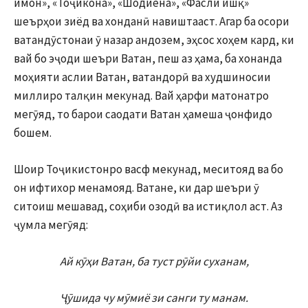
имон», «Тоҷикона», «Шодиёна», «Фасли ишқ»
шеърҳои зиёд ва хонданӣ навиштааст. Агар ба осори
ватандӯстонаи ӯ назар андозем, эҳсос хоҳем кард, ки
вай бо эҷоди шеъри Ватан, пеш аз ҳама, ба хонанда
моҳияти аслии Ватан, ватандорӣ ва худшиносии
миллиро талқин мекунад. Вай ҳарфи матонатро
мегӯяд, то барои саодати Ватан ҳамеша ҷонфидо
бошем.
Шоир Тоҷикистонро васф мекунад, меситояд ва бо
он ифтихор менамояд. Ватане, ки дар шеъри ӯ
ситоиш мешавад, соҳиби озодӣ ва истиқлол аст. Аз
ҷумла мегӯяд:
Ай кӯҳи Ватан, ба туст рӯйи суханам,
Ҷӯшида чу мӯмиё зи санги ту манам.