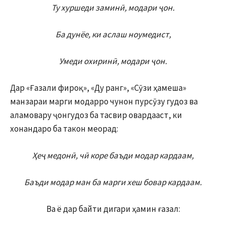
Ту хуршеди заминӣ, модари ҷон.
Ба дунёе, ки аслаш ноумедист,
Умеди охиринӣ, модари ҷон.
Дар «Ғазали фироқ», «Ду ранг», «Сӯзи ҳамеша»
манзараи марги модарро чунон пурсӯзу гудоз ва
аламовару ҷонгудоз ба тасвир овардааст, ки
хонандаро ба такон меорад:
Ҳеҷ медонӣ, чӣ коре баъди модар кардаам,
Баъди модар ман ба марги хеш бовар кардаам.
Ва ё дар байти дигари ҳамин ғазал: