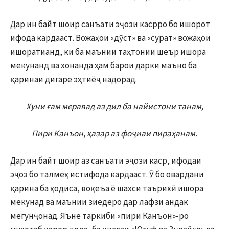
Дар ин байт шоир санъати эҷози касрро бо ишорот
ифода кардааст. Вожаҳои «дӯст» ва «сурат» вожаҳои
ишоратианд, ки ба маънии таҳтонии шеър ишора
мекунанд ва хонанда ҳам барои дарки маъно ба
қаринаи дигаре эҳтиёҷ надорад.
Хуни ғам меравад аз дил ба найистони танам,
Пири Канъон, ҳазар аз фоҷиаи пираҳанам.
Дар ин байт шоир аз санъати эҷози каср, ифодаи
эҷоз бо талмеҳ истифода кардааст. Ӯ бо овардани
қарина ба ҳодиса, воқеъа ё шахси таърихӣ ишора
мекунад ва маънии зиёдеро дар лафзи андак
мегунҷонад. Яъне таркиби «пири Канъон»-ро