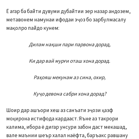
Ё агар ба байти дувуми дубайтии зер назар андозем,
метавонем намунаи ифодаи эҷоз бо зарбулмасалу
мақолро пайдо кунем:
Дилам нақши пари парвона дорад,
Ки дар вай мурғи оташ хона дорад.
Раҳояш мекунам аз сина, охир,
Куҷо девона сабри хона дорад?
Шоир дар ашъори хеш аз санъати эҷози ҳазф
моҳирона истифода кардааст. Яъне аз такрори
калима, ибора ё дигар унсури забон даст мекашад,
вале маънии шеър халал наёфта, баръакс равшану