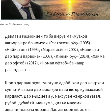
Акс аз бойгонии шоир
Давлати Раҳмониён то ба имрӯз маҷмуаҳои
ашъорашро бо номҳои «Растохези рӯҳ» (1995),
«Найистон» (1996), «Марзи исён» (2002), «Навишта
дар пари парвона» (2007), «Қиёми рӯҳ» (2014), «Хайма
дар офтоб» (2017), «Номаи офтоб» ба нашр
расондааст.
Шоир дар жанрҳои гуногуни адабӣ, ҳам дар жанрҳои
суннатӣ ва ҳам дар шаклҳои нави шеър қувваозмоӣ
кардааст. Дар эҷодиёти ӯ, махсусан жанрҳои ғазал,
рубоӣ, дубайтӣ, манзума, қитъа мақоми
аввалиндараҷа доранд. Дар ашъори шоир як