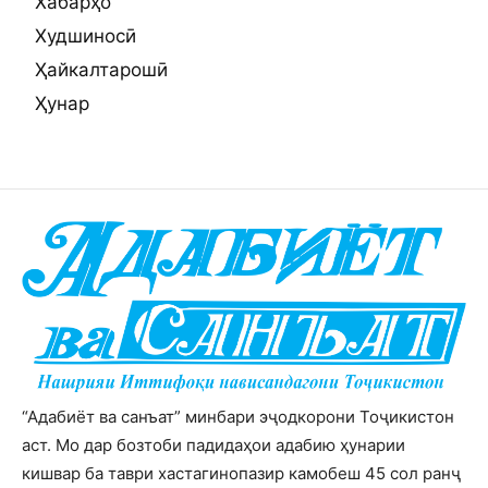
Хабарҳо
Худшиносӣ
Ҳайкалтарошӣ
Ҳунар
“Адабиёт ва санъат” минбари эҷодкорони Тоҷикистон
аст. Мо дар бозтоби падидаҳои адабию ҳунарии
кишвар ба таври хастагинопазир камобеш 45 сол ранҷ