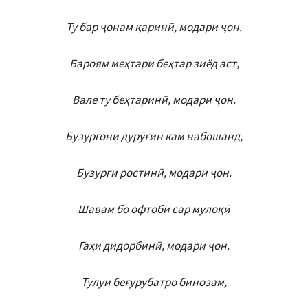
Ту бар ҷонам қаринӣ, модари ҷон.
Бароям меҳтари беҳтар зиёд аст,
Вале ту беҳтаринӣ, модари ҷон.
Бузургони дурӯғин кам набошанд,
Бузурги ростинӣ, модари ҷон.
Шавам бо офтоби сар мулоқӣ
Гаҳи дидорбинӣ, модари ҷон.
Тулуи беғурубатро бинозам,