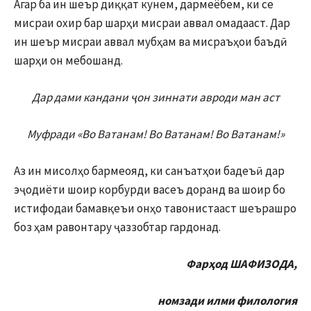
Агар ба ин шеър диққат кунем, дармеёбем, ки се
мисраи охир бар шарҳи мисраи аввал омадааст. Дар
ин шеър мисраи аввал мубҳам ва мисраъҳои баъдӣ
шарҳи он мебошанд.
Дар дами кандани ҷон зиннати авроди ман аст
Муфради «Во Ватанам! Во Ватанам! Во Ватанам!»
Аз ин мисолҳо бармеояд, ки санъатҳои бадеъӣ дар
эҷодиёти шоир корбурди васеъ доранд ва шоир бо
истифодаи бамавқеъи онҳо тавонистааст шеърашро
боз ҳам равонтару ҷаззобтар гардонад.
Фарҳод ШАФИЗОДА,
номзади илми филологи
я