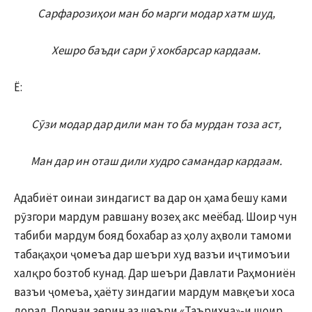
Сарфарозиҳои ман бо марги модар хатм шуд,
Хешро баъди сари ӯ хокбарсар кардаам.
Ё:
Сӯзи модар дар дили ман то ба мурдан тоза аст,
Ман дар ин оташ дили худро самандар кардаам.
Адабиёт оинаи зиндагист ва дар он ҳама бешу ками
рӯзгори мардум равшану возеҳ акс меёбад. Шоир чун
табиби мардум бояд бохабар аз ҳолу аҳволи тамоми
табақаҳои ҷомеъа дар шеъри худ вазъи иҷтимоъии
халқро бозтоб кунад. Дар шеъри Давлати Раҳмониён
вазъи ҷомеъа, ҳаёту зиндагии мардум мавқеъи хоса
дорад. Порчаи зерин аз шеъри «Таърихча»-и шоир