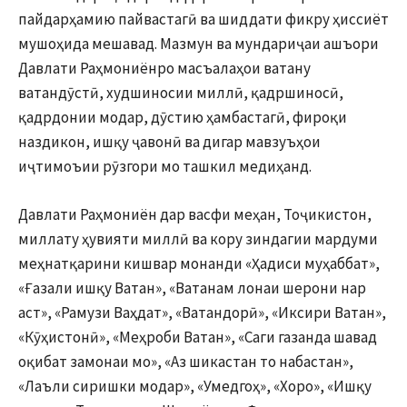
пайдарҳамию пайвастагӣ ва шиддати фикру ҳиссиёт
мушоҳида мешавад. Мазмун ва мундариҷаи ашъори
Давлати Раҳмониёнро масъалаҳои ватану
ватандӯстӣ, худшиносии миллӣ, қадршиносӣ,
қадрдонии модар, дӯстию ҳамбастагӣ, фироқи
наздикон, ишқу ҷавонӣ ва дигар мавзуъҳои
иҷтимоъии рӯзгори мо ташкил медиҳанд.
Давлати Раҳмониён дар васфи меҳан, Тоҷикистон,
миллату ҳувияти миллӣ ва кору зиндагии мардуми
меҳнатқарини кишвар монанди «Ҳадиси муҳаббат»,
«Ғазали ишқу Ватан», «Ватанам лонаи шерони нар
аст», «Рамузи Ваҳдат», «Ватандорӣ», «Иксири Ватан»,
«Кӯҳистонӣ», «Меҳроби Ватан», «Саги газанда шавад
оқибат замонаи мо», «Аз шикастан то набастан»,
«Лаъли сиришки модар», «Умедгоҳ», «Хоро», «Ишқу