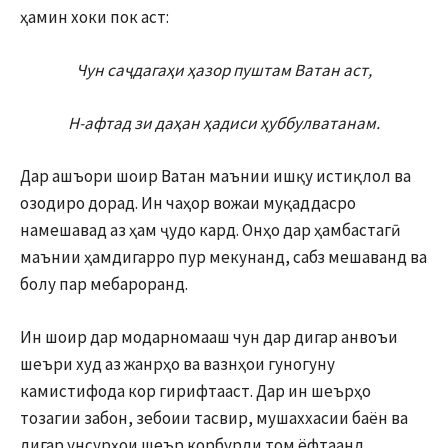
ҳамин хоки пок аст:
Чун саҷдагаҳи ҳазор пуштам Ватан аст,
Н-афтад зи даҳан ҳадиси ҳуббулватанам.
Дар ашъори шоир Ватан маънии ишқу истиқлол ва
озодиро дорад. Ин чаҳор вожаи муқаддасро
намешавад аз ҳам ҷудо кард. Онҳо дар ҳамбастагӣ
маънии ҳамдигарро пур мекунанд, сабз мешаванд ва
болу пар мебароранд.
Ин шоир дар модарномааш чун дар дигар анвоъи
шеъри худ аз жанрҳо ва вазнҳои гуногуну
камистифода кор гирифтааст. Дар ин шеърҳо
тозагии забон, зебоии тасвир, мушаххасии баён ва
дигар унсурҳои шеър корбурди том ёфтаанд.