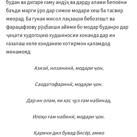
будан ва дигаре ғаму андӯҳ ва дарду алами бепоёни
баъди марги ӯро дар симои модари хеш ба тасвир
меорад. Ба гунаи мисол лаҳзаҳои бебозгашт ва
фараҳафзову рӯҳбахши айёми бо модар буданро дар
ҷиҳати худогоҳию худшиносии хонанда дар ин
ғазалаш хеле хонданию хотирмон қаламдод
менамояд:
Азизӣ, нозанинӣ, модари ҷон,
Саодатофаринӣ, модари ҷон.
Дар ин олам, ки кас ҷуз ғам набинад,
Илоҳо ғам набинӣ, модари ҷон.
Қарини дил бувад бисёр, аммо