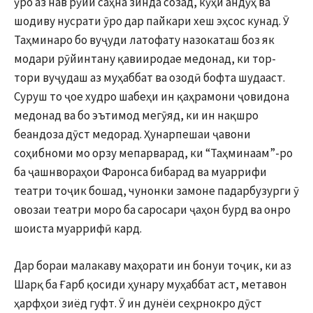
ӯро аз нав рӯйи саҳна зинда созад, кӯҳи андӯҳ ва
шодиву нусрати ӯро дар пайкари хеш эҳсос кунад. Ӯ
Таҳминаро бо вуҷуди латофату назокаташ боз як
модари рӯйинтану қавииродае медонад, ки тор-
тори вуҷудаш аз муҳаббат ва озодӣ бофта шудааст.
Суруш то ҷое худро шабеҳи ин қаҳрамони ҷовидона
медонад ва бо эътимод мегӯяд, ки ин нақшро
беандоза дӯст медорад. Ҳунарпешаи ҷавони
соҳибноми мо орзу мепарварад, ки “Таҳминаам”-ро
ба ҷашнвораҳои Фаронса бибарад ва муаррифи
театри тоҷик бошад, чунонки замоне падарбузурги ӯ
овозаи театри моро ба саросари ҷаҳон бурд ва онро
шоиста муаррифӣ кард.
Дар бораи малакаву маҳорати ин бонуи тоҷик, ки аз
Шарқ ба Ғарб қосиди ҳунару муҳаббат аст, метавон
ҳарфҳои зиёд гуфт. Ӯ ин дунёи сеҳрнокро дӯст