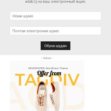
adab.tj на ваш электронный ящик.
- Таблиғ -