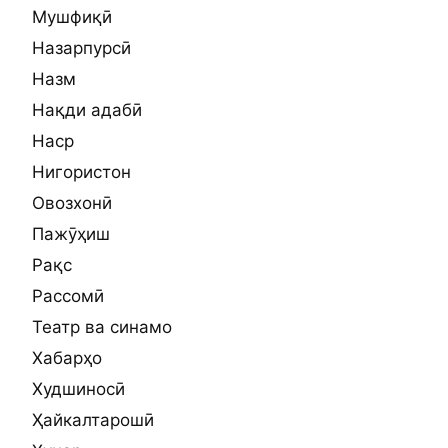
Мушфиқӣ
Назарпурсӣ
Назм
Нақди адабӣ
Наср
Нигористон
Овозхонӣ
Пажӯҳиш
Рақс
Рассомӣ
Театр ва синамо
Хабарҳо
Худшиносӣ
Ҳайкалтарошӣ