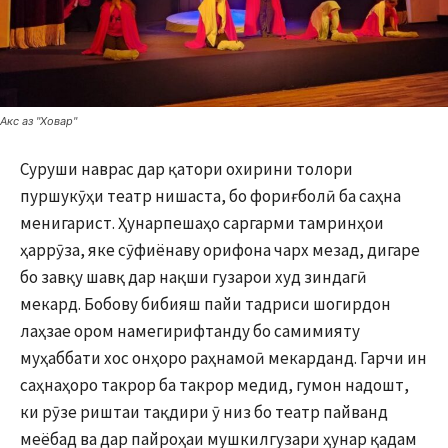
Акс аз "Ховар"
Суруши наврас дар қатори охирини толори
пуршукӯҳи театр нишаста, бо фориғболӣ ба саҳна
менигарист. Ҳунарпешаҳо саргарми тамринҳои
ҳаррӯза, яке сӯфиёнаву орифона чарх мезад, дигаре
бо завқу шавқ дар нақши гузарои худ зиндагӣ
мекард. Бобову бибияш пайи тадриси шогирдон
лаҳзае ором намегирифтанду бо самимияту
муҳаббати хос онҳоро раҳнамоӣ мекарданд. Гарчи ин
саҳнаҳоро такрор ба такрор медид, гумон надошт,
ки рӯзе риштаи тақдири ӯ низ бо театр пайванд
меёбад ва дар пайроҳаи мушкилгузари ҳунар қадам