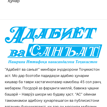
Ҳунар
“Адабиёт ва санъат” минбари эҷодкорони Тоҷикистон
аст. Мо дар бозтоби падидаҳои адабию ҳунарии
кишвар ба таври хастагинопазир камобеш 45 сол ранҷ
мебарем. Посдорӣ аз фарҳанги миллӣ, бавижа ҷашни
башарӣ – Наврӯз шиори мо будаву ҳаст. “АС” ойинаи
тамомнамои адибону ҳунарпешагон ва публисистони
ватаниву бурунмарзист, ки дар он масоили мубрами