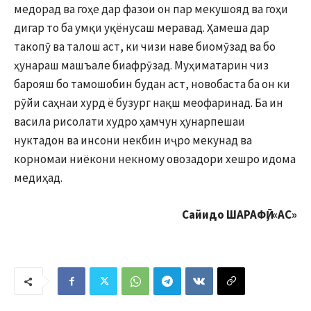
медорад ва гоҳе дар фазои он пар мекушояд ва гоҳи
дигар то ба умқи уқёнусаш меравад. Ҳамеша дар
такопӯ ва талош аст, ки чизи наве биомӯзад ва бо
ҳунараш машъале биафрӯзад. Муҳиматарин чиз
барояш бо тамошобин будан аст, новобаста ба он ки
рӯйи саҳнаи хурд ё бузург нақш меофаринад. Ба ин
васила рисолати худро ҳамчун ҳунарпешаи
нуктадон ва инсони некбин иҷро мекунад ва
корномаи ниёкони некному овозадори хешро идома
медиҳад.
Сайидо ШАРАФӢ, «АС»