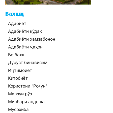
Бахшҳо
Адабиёт
Адабиёти кӯдак
Адабиёти ҳамзабонон
Адабиёти ҷаҳон
Бе бахш
Дуруст бинависем
Иҷтимоиёт
Китобиёт
Користони "Роғун"
Мавзуи рӯз
Минбари андеша
Мусоҳиба