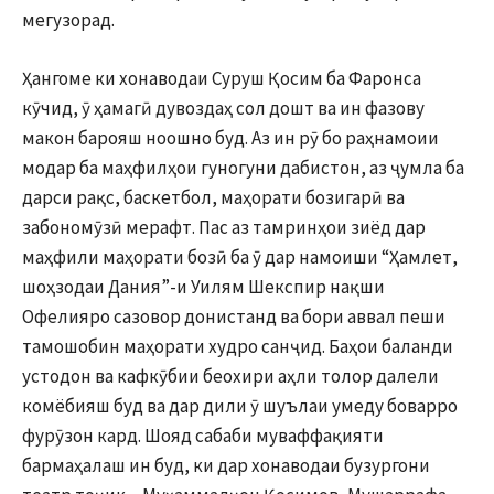
мегузорад.
Ҳангоме ки хонаводаи Суруш Қосим ба Фаронса
кӯчид, ӯ ҳамагӣ дувоздаҳ сол дошт ва ин фазову
макон барояш ноошно буд. Аз ин рӯ бо раҳнамоии
модар ба маҳфилҳои гуногуни дабистон, аз ҷумла ба
дарси рақс, баскетбол, маҳорати бозигарӣ ва
забономӯзӣ мерафт. Пас аз тамринҳои зиёд дар
маҳфили маҳорати бозӣ ба ӯ дар намоиши “Ҳамлет,
шоҳзодаи Дания”-и Уилям Шекспир нақши
Офелияро сазовор донистанд ва бори аввал пеши
тамошобин маҳорати худро санҷид. Баҳои баланди
устодон ва кафкӯбии беохири аҳли толор далели
комёбияш буд ва дар дили ӯ шуълаи умеду боварро
фурӯзон кард. Шояд сабаби муваффақияти
бармаҳалаш ин буд, ки дар хонаводаи бузургони