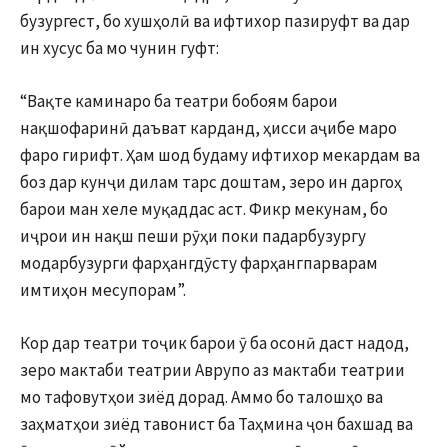
бузургест, бо хушҳолӣ ва ифтихор пазируфт ва дар
ин хусус ба мо чунин гуфт:
“Вақте каминаро ба театри бобоям барои
нақшофаринӣ даъват карданд, ҳисси аҷибе маро
фаро гирифт. Ҳам шод будаму ифтихор мекардам ва
боз дар кунҷи дилам тарс доштам, зеро ин даргоҳ
барои ман хеле муқаддас аст. Фикр мекунам, бо
иҷрои ин нақш пеши рӯҳи поки падарбузургу
модарбузурги фарҳангдӯсту фарҳангпарварам
имтиҳон месупорам”.
Кор дар театри тоҷик барои ӯ ба осонӣ даст надод,
зеро мактаби театрии Аврупо аз мактаби театрии
мо тафовутҳои зиёд дорад. Аммо бо талошҳо ва
заҳматҳои зиёд тавонист ба Таҳмина ҷон бахшад ва