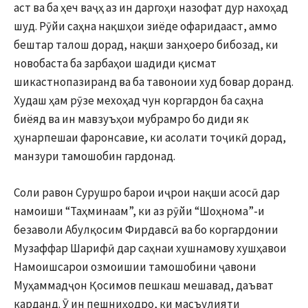
аст ва ба ҳеч ваҷҳ аз ин даргоҳи назофат дур нахоҳад
шуд. Рӯйи саҳна нақшҳои зиёде офаридааст, аммо
бештар талош дорад, нақши занҳоеро бибозад, ки
новобаста ба зарбаҳои шадиди қисмат
шикастнопазиранд ва ба тавоноии худ бовар доранд.
Худаш ҳам рӯзе мехоҳад чун коргардон ба саҳна
биёяд ва ин мавзуъҳои мубрамро бо диди як
ҳунарпешаи фаронсавие, ки асолати тоҷикӣ дорад,
манзури тамошобин гардонад.
Соли равон Сурушро барои иҷрои нақши асосӣ дар
намоиши “Таҳминаам”, ки аз рӯйи “Шоҳнома”-и
безаволи Абулқосим Фирдавсӣ ва бо коргардонии
Музаффар Шарифӣ дар саҳнаи хушнамову хушҳавои
Намоишсарои озмоишии тамошобини ҷавони
Муҳаммадҷон Қосимов пешкаш мешавад, даъват
карданд. Ӯ ин пешниҳодро, ки масъулияти