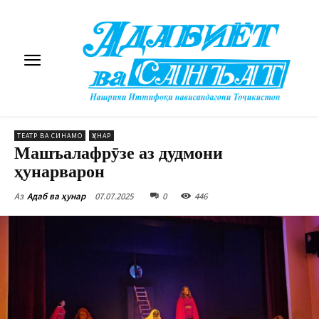
ТЕАТР ВА СИНАМО
ҲУНАР
Машъалафрӯзе аз дудмони
ҳунарварон
07.07.2025
0
446
Аз
Адаб ва ҳунар