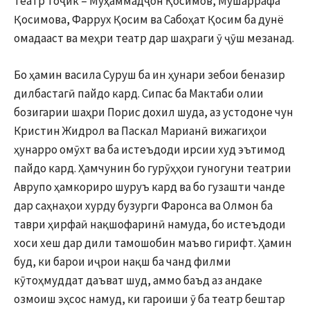
театр тоҷик – Муҳаммадҷон Қосимов, Мушаррафа
Қосимова, Фаррух Қосим ва Сабоҳат Қосим ба дунё
омадааст ва меҳри театр дар шаҳраги ӯ ҷӯш мезанад.
Бо ҳамин васила Суруш ба ин ҳунари зебои беназир
дилбастагӣ пайдо кард. Сипас ба Мактаби олии
бозигарии шаҳри Порис дохил шуда, аз устодоне чун
Кристин Жидрол ва Паскал Марианӣ вижагиҳои
ҳунарро омӯхт ва ба истеъдоди ирсии худ эътимод
пайдо кард. Ҳамчунин бо гурӯҳҳои гуногуни театрии
Аврупо ҳамкориро шуруъ кард ва бо гузашти чанде
дар саҳнаҳои хурду бузурги Фаронса ва Олмон ба
таври ҳирфаӣ нақшофаринӣ намуда, бо истеъдоди
хоси хеш дар дили тамошобин маъво гирифт. Ҳамин
буд, ки барои иҷрои нақш ба чанд филми
кӯтоҳмуддат даъват шуд, аммо баъд аз андаке
озмоиш эҳсос намуд, ки гароиши ӯ ба театр бештар