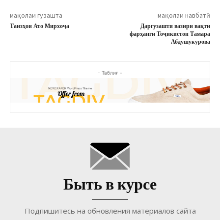
мақолаи гузашта
мақолаи навбатӣ
Танзҳои Ато Мирхоҷа
Даргузашти вазири вақти
фарҳанги Тоҷикистон Тамара
Абдушукурова
- Таблиғ -
Быть в курсе
Подпишитесь на обновления материалов сайта