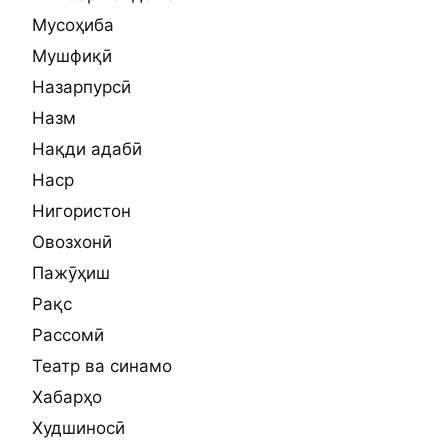
Мусоҳиба
Мушфиқӣ
Назарпурсӣ
Назм
Нақди адабӣ
Наср
Нигористон
Овозхонӣ
Пажӯҳиш
Рақс
Рассомӣ
Театр ва синамо
Хабарҳо
Худшиносӣ