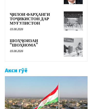
ҶИЛОИ ФАРҲАНГИ
ТОҶИКИСТОН ДАР
МУҒУЛИСТОН
03.08.2026
ШОҲҶОИЗАИ
“ШОҲНОМА”
03.08.2026
Акси гӯё