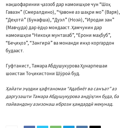
нақшофаринии ҷаззоб дар намоишҳое чун “Шоҳ
Гавазн” (Смералдино), “Ҷавоне аз шаҳри мо” (Варя),
“Деҳотӣ” (Бунафша), “Дуэл” (Нозӣ), “Иродаи зан”
(Мавҷуда) дар ёдҳо мондааст. Ҳамчунин дар
намоишҳои “Никоҳи мунтахаб”, “Ёрони маҳбуб”,
“Беҷиҳоз”, “Зангирӣ” ва монанди инҳо коргардон
будааст.
Гуфтанист, Тамара Абдушукурова Ҳунарпешаи
шоистаи Тоҷикистони Шӯроӣ буд.
Ҳайати эҷодии ҳафтаномаи “Адабиёт ва санъат” аз
даргузашти Тамара Абдушукурова андӯҳгин буда, ба
пайвандону азизонаш ибрози ҳамдардӣ мекунад.