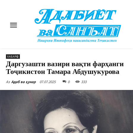
ХАБАРҲО
Даргузашти вазири вақти фарҳанги
Тоҷикистон Тамара Абдушукурова
07.07.2025
0
333
Аз
Адаб ва ҳунар