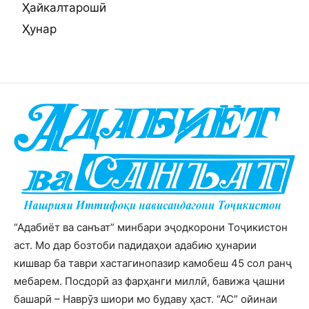
Ҳайкалтарошӣ
Ҳунар
“Адабиёт ва санъат” минбари эҷодкорони Тоҷикистон
аст. Мо дар бозтоби падидаҳои адабию ҳунарии
кишвар ба таври хастагинопазир камобеш 45 сол ранҷ
мебарем. Посдорӣ аз фарҳанги миллӣ, бавижа ҷашни
башарӣ – Наврӯз шиори мо будаву ҳаст. “АС” ойинаи