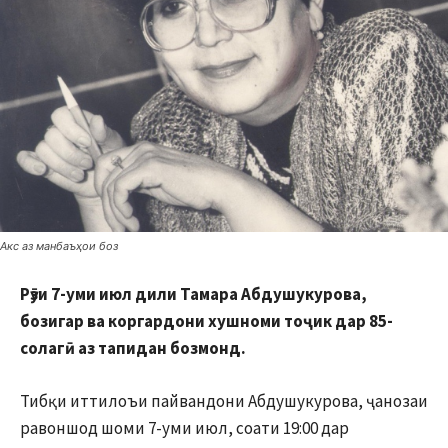
Акс аз манбаъҳои боз
Рӯзи 7-уми июл дили Тамара Абдушукурова,
бозигар ва коргардони хушноми тоҷик дар 85-
солагӣ аз тапидан бозмонд.
Тибқи иттилоъи пайвандони Абдушукурова, ҷанозаи
равоншод шоми 7-уми июл, соати 19:00 дар