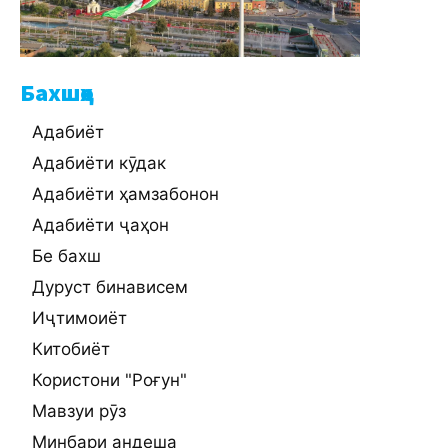
Бахшҳо
Адабиёт
Адабиёти кӯдак
Адабиёти ҳамзабонон
Адабиёти ҷаҳон
Бе бахш
Дуруст бинависем
Иҷтимоиёт
Китобиёт
Користони "Роғун"
Мавзуи рӯз
Минбари андеша