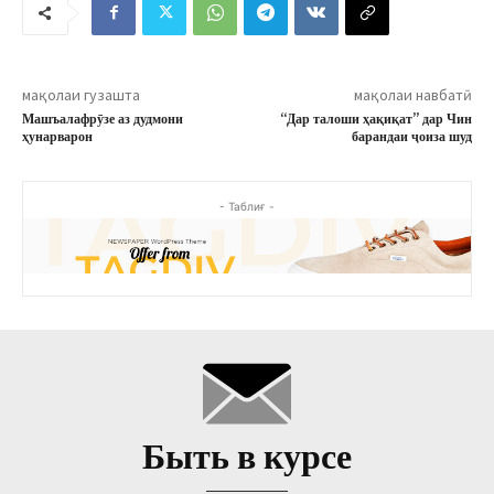
мақолаи гузашта
мақолаи навбатӣ
Машъалафрӯзе аз дудмони
“Дар талоши ҳақиқат” дар Чин
ҳунарварон
барандаи ҷоиза шуд
- Таблиғ -
Быть в курсе