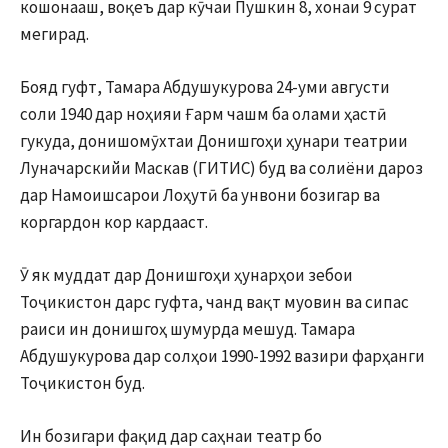
кошонааш, воқеъ дар кӯчаи Пушкин 8, хонаи 9 сурат
мегирад.
Бояд гуфт, Тамара Абдушукурова 24-уми августи
соли 1940 дар ноҳияи Ғарм чашм ба олами ҳастӣ
гукуда, донишомӯхтаи Донишгоҳи ҳунари театрии
Луначарскийи Маскав (ГИТИС) буд ва солиёни дароз
дар Намоишсарои Лоҳутӣ ба унвони бозигар ва
коргардон кор кардааст.
Ӯ як муддат дар Донишгоҳи ҳунарҳои зебои
Тоҷикистон дарс гуфта, чанд вақт муовин ва сипас
раиси ин донишгоҳ шумурда мешуд. Тамара
Абдушукурова дар солҳои 1990-1992 вазири фарҳанги
Тоҷикистон буд.
Ин бозигари фақид дар саҳнаи театр бо