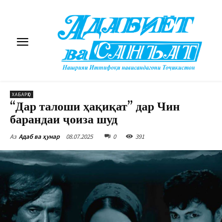
ХАБАРҲО
“Дар талоши ҳақиқат” дар Чин
барандаи ҷоиза шуд
08.07.2025
0
391
Аз
Адаб ва ҳунар