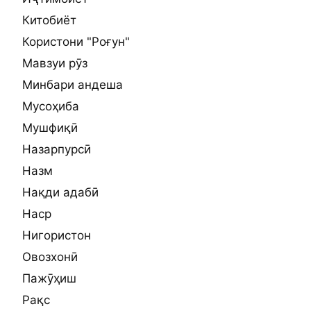
Китобиёт
Користони "Роғун"
Мавзуи рӯз
Минбари андеша
Мусоҳиба
Мушфиқӣ
Назарпурсӣ
Назм
Нақди адабӣ
Наср
Нигористон
Овозхонӣ
Пажӯҳиш
Рақс