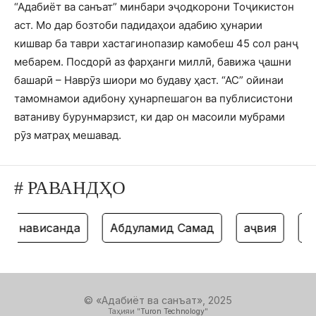
“Адабиёт ва санъат” минбари эҷодкорони Тоҷикистон
аст. Мо дар бозтоби падидаҳои адабию ҳунарии
кишвар ба таври хастагинопазир камобеш 45 сол ранҷ
мебарем. Посдорӣ аз фарҳанги миллӣ, бавижа ҷашни
башарӣ – Наврӯз шиори мо будаву ҳаст. “АС” ойинаи
тамомнамои адибону ҳунарпешагон ва публисистони
ватаниву бурунмарзист, ки дар он масоили мубрами
рӯз матраҳ мешавад.
# РАВАНДҲО
нависанда
Абдулҳамид Самад
ҳаҷвия
тан
© «Адабиёт ва санъат», 2025
Таҳияи "
Turon Technology
"