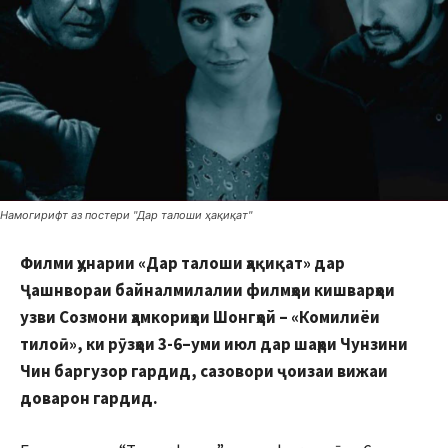
Намогирифт аз постери "Дар талоши ҳақиқат"
Филми ҳунарии «Дар талоши ҳақиқат» дар
Ҷ
ашнвораи
байналмилалии
филмҳои
кишварҳои
узви
Cозмони ҳамкориҳои Шонгҳой – «Комилиёи
тило
ӣ
», ки рӯзҳои 3-6–уми июл
дар
шаҳри
Чунзини
Чин
баргузор гардид,
сазовори
ҷ
оизаи
вижаи
доварон
гардид.