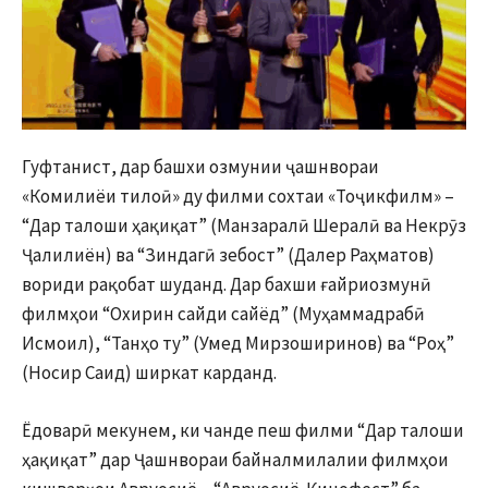
Гуфтанист, дар башхи озмунии ҷашнвораи
«Комилиёи тилоӣ» ду филми сохтаи «Тоҷикфилм» –
“Дар талоши ҳақиқат” (Манзаралӣ Шералӣ ва Некрӯз
Ҷалилиён) ва “Зиндагӣ зебост” (Далер Раҳматов)
вориди рақобат шуданд. Дар бахши ғайриозмунӣ
филмҳои “Охирин сайди сайёд” (Муҳаммадрабӣ
Исмоил), “Танҳо ту” (Умед Мирзоширинов) ва “Роҳ”
(Носир Саид) ширкат карданд.
Ёдоварӣ мекунем, ки чанде пеш филми “Дар талоши
ҳақиқат” дар Ҷашнвораи байналмилалии филмҳои