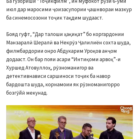
Ба гузориши “Тоҷикфилм”, ин муфокот рӯзи 6-уми
июл дар маросими ҷоизасупории ҷашнвораи мазкур
ба синемосозони тоҷик тақдим шудааст.
Бояд гуфт, “Дар талоши ҳақиқат” бо коргардонии
Манзаралӣ Шералӣ ва Некрӯз Ҷалилиён сохта шуда,
филмбардории онро Абдукарим Уроқов анҷом
додааст. Он бар пояи асари “Интиқоми арвоҳ”-и
Хуршед Атовуллоҳ, рӯзноманигор ва
детективнависи саршиноси тоҷик ба навор
бардошта шуда, корнамоии як рӯзноманигорро
бозгӯйӣ мекунад.