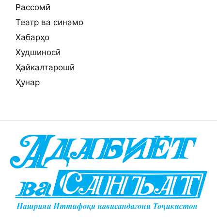
Рассомӣ
Театр ва синамо
Хабарҳо
Худшиносӣ
Ҳайкалтарошӣ
Ҳунар