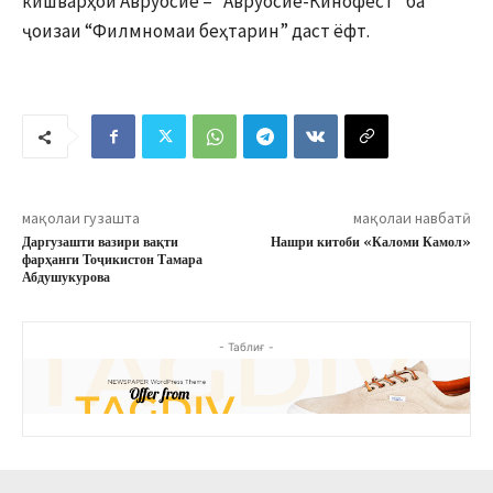
кишварҳои Авруосиё – “Авруосиё-Кинофест” ба
ҷоизаи “Филмномаи беҳтарин” даст ёфт.
мақолаи гузашта
мақолаи навбатӣ
Даргузашти вазири вақти
Нашри китоби «Каломи Камол»
фарҳанги Тоҷикистон Тамара
Абдушукурова
- Таблиғ -