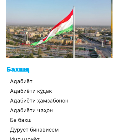
Бахшҳо
Адабиёт
Адабиёти кӯдак
Адабиёти ҳамзабонон
Адабиёти ҷаҳон
Бе бахш
Дуруст бинависем
Иҷтимоиёт