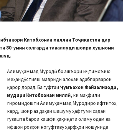
о ибтикори Китобхонаи миллии Тоҷикистон дар
шти
80-
умин солгарди таваллуди шоири хушноми
 шуд.
Алимуҳаммад Муродӣ бо ашъори иҷтимоъию
меҳандӯстияш мавриди алоқаи адабпарварон
қарор дорад. Ба гуфтаи
Ҷумъахон Файзализода,
мудири Китобхонаи миллӣ
, ки маҳфили
гиромидошти Алимуҳаммад Муродиро ифтитоҳ
кард, шоир аз даҳаи шашуму ҳафтуми садаи
гузашта барои кашфи ҳақиқати оламу одам ва
ифшои розҳои ногуфтаву ҳарфҳои ношунида