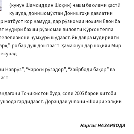
(кунун Шамсиддин Шоҳин) чашм ба олами ҳастӣ
кушуда, донишомӯхтаи Донишгоҳи давлатии
р матбуот кор намуда, дар рӯзномаи ноҳияи Ёвон ба
дат мудири бахши рӯзномаи вилояти Қӯрғонтеппа
 телевизиони ҷумҳурӣ шудааст. Як давра мудирияти
арқ”-ро бар дӯш доштааст. Ҳамакнун дар ноҳияи Мир
екунад.
зи Наврӯз”, “Чароғи рӯзадор”, “Хайрбоди баҳор” ва
аст.
андагони Тоҷикистон буда, соли 2005 барои китоби
сунзода гардидааст. Дорандаи унвони «Шоири халқии
Наргис НАЗАРЗОДА