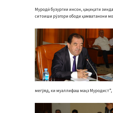
Муродӣ бузургии инсон, ҳақиқати зинда
ситоиши рӯзгори ободи ҳамватанони мо 
мегӯяд, ки муаллифаш маҳз Муродист”, 