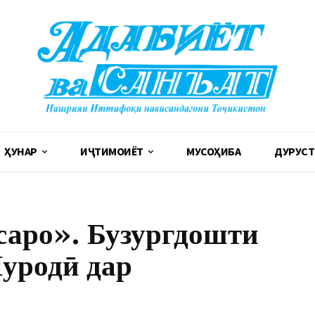
ҲУНАР
ИҶТИМОИЁТ
МУСОҲИБА
ДУРУСТ
аро». Бузургдошти
уродӣ дар