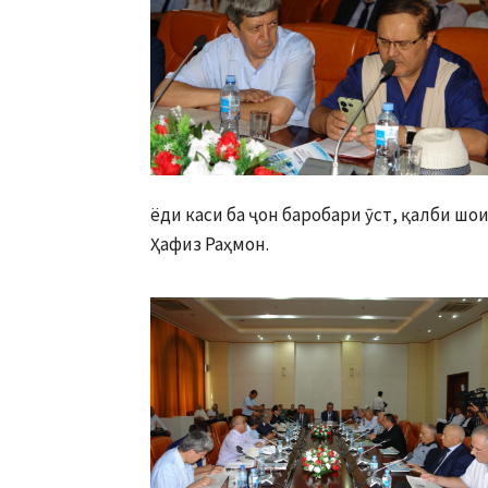
ёди каси ба ҷон баробари ӯст, қалби шо
Ҳафиз Раҳмон.