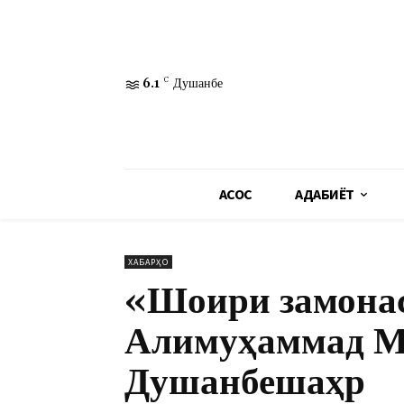
6.1
C
Душанбе
АСОСӢ
АДАБИЁТ
ХАБАРҲО
«Шоири замонас
Алимуҳаммад М
Душанбешаҳр