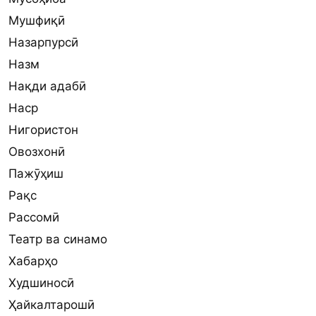
Мушфиқӣ
Назарпурсӣ
Назм
Нақди адабӣ
Наср
Нигористон
Овозхонӣ
Пажӯҳиш
Рақс
Рассомӣ
Театр ва синамо
Хабарҳо
Худшиносӣ
Ҳайкалтарошӣ