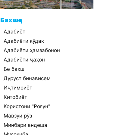
Бахшҳо
Адабиёт
Адабиёти кӯдак
Адабиёти ҳамзабонон
Адабиёти ҷаҳон
Бе бахш
Дуруст бинависем
Иҷтимоиёт
Китобиёт
Користони "Роғун"
Мавзуи рӯз
Минбари андеша
Мусоҳиба