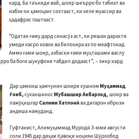
кард. Ба таъкиди вай, шоир шеърро бо табиат ва
набзи он ҳамоҳанг сохтааст, ки хеле муассир ва
ҳадафрас гаштааст.
“Одатан ғаму дард синасӯз аст, ки решаи дарахти
умеди касро ковок ва билохира аз по меафтонад.
Аммо ғами шоир, азбаски ғами муҳташами васлу
ирро ба боғи шукуфоне табдил додааст”, – зикр кард
Дар ҳамоиш ҳамчунин шоири хушном
Муҳаммад
Ғоиб
,
суханшинос
Мубашшир Акбарзод
, шоир ва
пажӯҳишгар
Салими Хатлонӣ
ва дигарон ибрози
андеша намуданд.
Гуфтанист, Алимуҳаммад Муродӣ 3-юми августи
соли 1945 дар деҳаи Қавоқи ноҳияи Шӯрообод