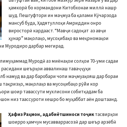
Ба гуфтаи вай, китоби мазкур зери назари ӯ ва дар
ҳамкорӣ бо кормандони Китобхонаи миллӣ нашр
шуд. Пешгуфтори ин маҷмуа ба қалами Кӯчарзода
мансуб буда, Ҳадятуллоҳи Амриддин онро
виросторӣ кардааст. “Мавҷи садоқат аз авҷи
ҳунар” мақолаҳо, мусоҳибаҳо ва меҳрномаҳои
ни Муродиро дарбар мегирад.
Алимуҳаммад Муродӣ аз миёнаҳои солҳои 70-уми садаи
бъ расидани шеърҳои аввалинаш таваҷҷуҳи
лб намуд ва дар баробари чопи маҷмуаҳояш дар бораи
 тақризҳо, мақолаҳо ва мусоҳибаҳо рӯйи кор
шъори шоир тавассути мухлисони собитқадам ба
эшон низ таассуроти хешро бо муҳаббат аён доштаанд.
Ҳафиз Раҳмон, адабиётшиноси тоҷик
тасвирҳои
шоирро ҳамчун мусавваррасозӣ дар шеър арзёбӣ