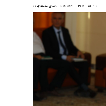
Аз
Адаб ва ҳунар
01.08.2025
0
815