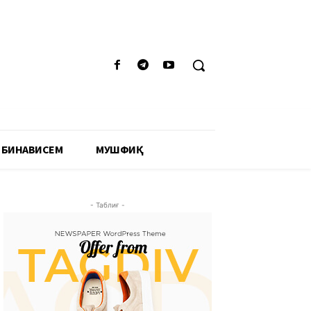
 БИНАВИСЕМ
МУШФИҚӢ
- Таблиғ -