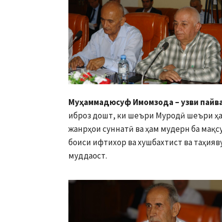
Муҳаммадюсуф Имомзода – узви пайв
иброз дошт, ки шеъри Муродӣ шеъри ҳам
жанрҳои суннатӣ ва ҳам мудерн ба мақ
боиси ифтихор ва хушбахтист ва таҳияв
муддаост.