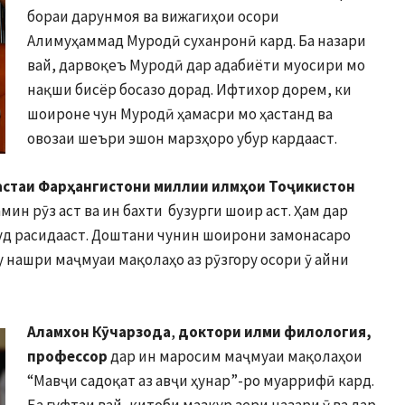
бораи дарунмоя ва вижагиҳои осори
Алимуҳаммад Муродӣ суханронӣ кард. Ба назари
вай, дарвоқеъ Муродӣ дар адабиёти муосири мо
нақши бисёр босазо дорад. Ифтихор дорем, ки
шоироне чун Муродӣ ҳамасри мо ҳастанд ва
овозаи шеъри эшон марзҳоро убур кардааст.
астаи Фарҳангистони миллии илмҳои Тоҷикистон
ин рӯз аст ва ин бахти бузурги шоир аст. Ҳам дар
суд расидааст. Доштани чунин шоирони замонасаро
у нашри маҷмуаи мақолаҳо аз рӯзгору осори ӯ айни
Аламхон Кӯчарзода
,
доктори илми филология,
профессор
дар ин маросим маҷмуаи мақолаҳои
“Мавҷи садоқат аз авҷи ҳунар”-ро муаррифӣ кард.