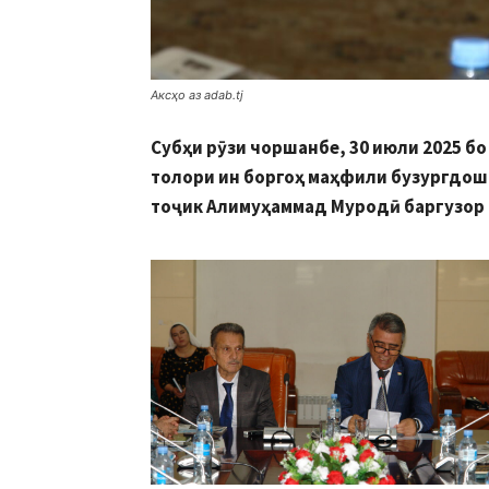
Аксҳо аз adab.tj
Субҳи рӯзи чоршанбе, 30 июли 2025 б
толори ин боргоҳ маҳфили бузургдо
тоҷик
Алимуҳаммад Муродӣ баргузор