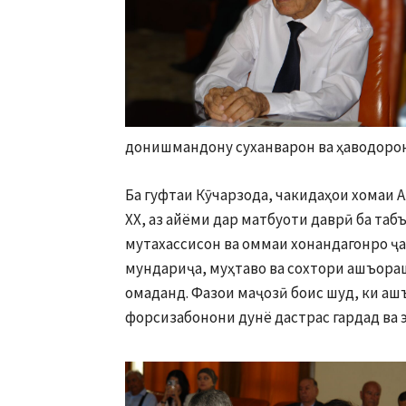
донишмандону суханварон ва ҳаводоро
Ба гуфтаи Кӯчарзода, чакидаҳои хомаи 
ХХ, аз айёми дар матбуоти даврӣ ба та
мутахассисон ва оммаи хонандагонро ҷа
мундариҷа, муҳтаво ва сохтори ашъораш
омаданд. Фазои маҷозӣ боис шуд, ки а
форсизабонони дунё дастрас гардад ва 