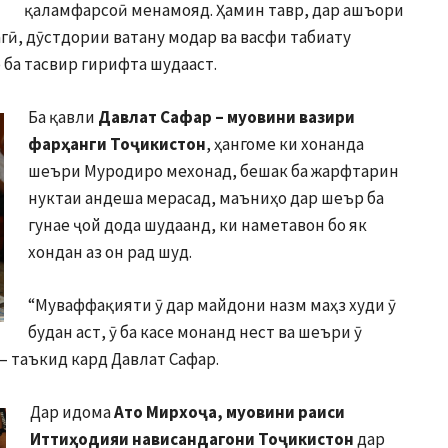
қаламфарсоӣ менамояд. Ҳамин тавр, дар ашъори
гӣ, дӯстдории ватану модар ва васфи табиату
ба тасвир гирифта шудааст.
Ба қавли
Давлат Сафар – муовини вазири
фарҳанги Тоҷикистон
, ҳангоме ки хонанда
шеъри Муродиро мехонад, бешак ба жарфтарин
нуктаи андеша мерасад, маъниҳо дар шеър ба
гунае ҷой дода шудаанд, ки наметавон бо як
хондан аз он рад шуд.
“Муваффақияти ӯ дар майдони назм маҳз худи ӯ
будан аст, ӯ ба касе монанд нест ва шеъри ӯ
– таъкид кард Давлат Сафар.
Дар идома
Ато Мирхоҷа,
муовини раиси
Иттиҳодияи нависандагони Тоҷикистон
дар