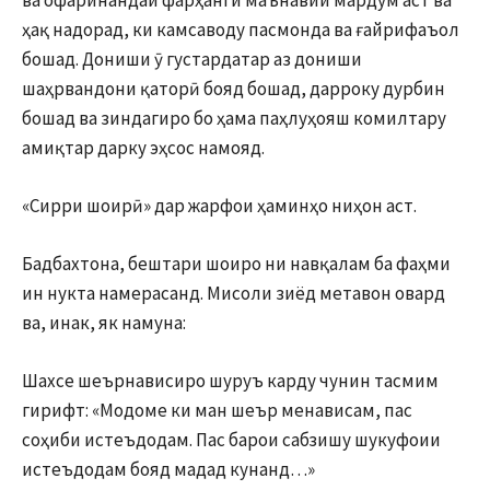
ҳақ надорад, ки камсаводу пасмонда ва ғайрифаъол
бошад. Дониши ӯ густардатар аз дониши
шаҳрвандони қаторӣ бояд бошад, дарроку дурбин
бошад ва зиндагиро бо ҳама паҳлуҳояш комилтару
амиқтар дарку эҳсос намояд.
«Сирри шоирӣ» дар жарфои ҳаминҳо ниҳон аст.
Бадбахтона, бештари шоиро ни навқалам ба фаҳми
ин нукта намерасанд. Мисоли зиёд метавон овард
ва, инак, як намуна:
Шахсе шеърнависиро шуруъ карду чунин тасмим
гирифт: «Модоме ки ман шеър менависам, пас
соҳиби истеъдодам. Пас барои сабзишу шукуфоии
истеъдодам бояд мадад кунанд…»