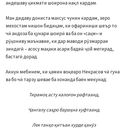
андешаву ҳикмати шоирона нақл кардам.
Ман дидаву дониста махсус чунин кардам, зеро
мехостам нишон бидиҳам, ки офариниши шеър то
чӣ андоза ба ҳунари шоирӣ ва ба он «саҳм»-и
рӯҳониву маънавие, ки дар маводи рӯзмарраи
зиндагӣ – асосу маҳаки асари бадеӣ ҷой мегирад,
бастагӣ дорад.
Акнун мебинем, ки ҳамин воқеаро Некрасов чӣ гуна
ва бо чӣ тарзу шевае ба хонанда баён мекунад:
Тирамоҳ асту калоғон рафтаанд,
Ҷангалу саҳро бараҳна хуфтаанд.
Лек танҳо қитъаи хурде ҳанӯз