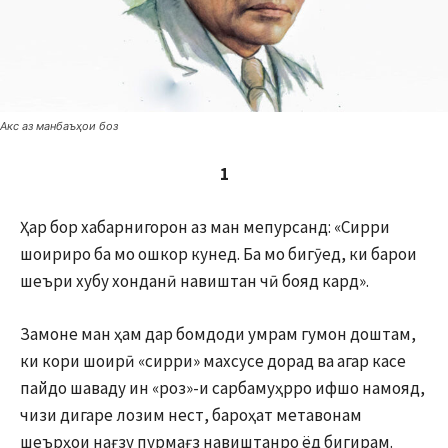
Акс аз манбаъҳои боз
1
Ҳар бор хабарнигорон аз ман мепурсанд: «Сирри
шоириро ба мо ошкор кунед. Ба мо бигӯед, ки барои
шеъри хубу хонданӣ навиштан чӣ бояд кард».
Замоне ман ҳам дар бомдоди умрам гумон доштам,
ки кори шоирӣ «сирри» махсусе дорад ва агар касе
пайдо шаваду ин «роз»-и сарбамуҳрро ифшо намояд,
чизи дигаре лозим нест, бароҳат метавонам
шеърҳои нағзу пурмағз навиштанро ёд бигирам.