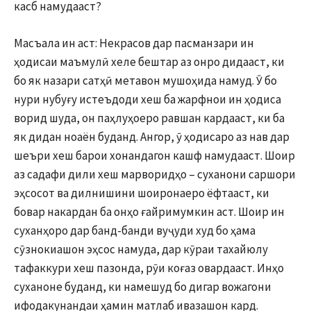
касб намудааст?
Масъала ин аст: Некрасов дар пасманзари ин
ҳодисаи маъмулӣ хеле бештар аз онро дидааст, ки
бо як назари сатҳӣ метавон мушоҳида намуд. Ӯ бо
нури нубуғу истеъдоди хеш ба жарфнои ин ҳодиса
ворид шуда, он паҳлуҳоеро равшан кардааст, ки ба
як дидан ноаён буданд. Ангор, ӯ ҳодисаро аз нав дар
шеъри хеш барои хонандагон кашф намудааст. Шоир
аз садафи дили хеш марворидҳо – суханони саршори
эҳсосот ва дилнишини шоиронаеро ёфтааст, ки
бовар накардан ба онҳо ғайримумкин аст. Шоир ин
суханҳоро дар банд-банди вуҷуди худ бо ҳама
сӯзнокиашон эҳсос намуда, дар кӯраи тахайюлу
тафаккури хеш пазонда, рӯи коғаз овардааст. Инҳо
суханоне буданд, ки намешуд бо дигар вожагони
ифодакунандаи ҳамин матлаб ивазашон кард.