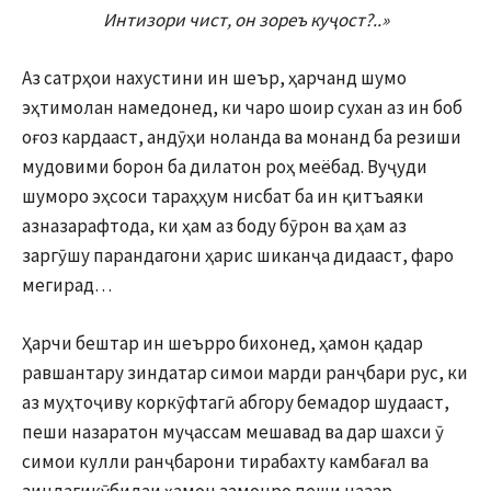
Интизори чист, он зореъ куҷост?..»
Аз сатрҳои нахустини ин шеър, ҳарчанд шумо
эҳтимолан намедонед, ки чаро шоир сухан аз ин боб
оғоз кардааст, андӯҳи ноланда ва монанд ба резиши
мудовими борон ба дилатон роҳ меёбад. Вуҷуди
шуморо эҳсоси тараҳҳум нисбат ба ин қитъаяки
азназарафтода, ки ҳам аз боду бӯрон ва ҳам аз
заргӯшу парандагони ҳарис шиканҷа дидааст, фаро
мегирад…
Ҳарчи бештар ин шеърро бихонед, ҳамон қадар
равшантару зиндатар симои марди ранҷбари рус, ки
аз муҳтоҷиву коркӯфтагӣ абгору бемадор шудааст,
пеши назаратон муҷассам мешавад ва дар шахси ӯ
симои кулли ранҷбарони тирабахту камбағал ва
зиндагикӯбидаи ҳамон замонро пеши назар