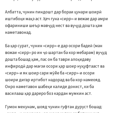
Албатта, чунин пиндошт дар бораи ҳунари шоирӣ
иштибоҳи маҳз аст. Ҳеч гуна «сирр»-и вежае дар амри
офариниши шеър мавҷуд нест ва вуҷуд дошта ҳам
наметавонад.
Ба ҳар сурат, чунин «сирр»-е дар осори бадеӣ (ман
вожаи «сирр» ро ин ҷо шартан ба кор мебарам) вуҷуд
дошта бошад ҳам, пас он ба таври алоҳидаву
инфиродӣ дар мағзи осори ҳар шоир нуҳуфтааст ва
«сирр»-и як шоир сари мӯйе ба «сирр»-и осори
шоири дигар иртибот надорад ва ба кор намеояд.
Онро наметавон шабеҳи калиде донист, ки ба
василааш ҳар дареро боз кардан мумкин аст.
Гумон мекунам, шояд чунин гуфтан дуруст бошад: