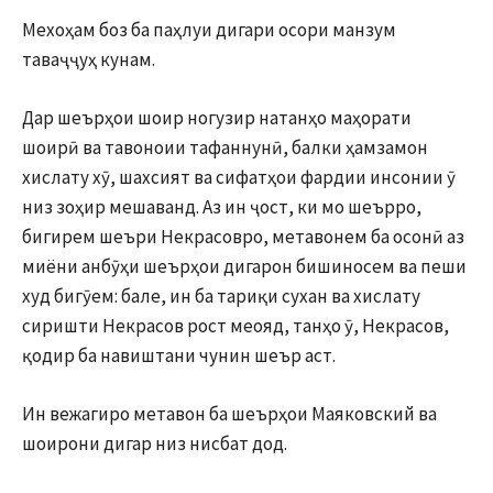
Мехоҳам боз ба паҳлуи дигари осори манзум
таваҷҷуҳ кунам.
Дар шеърҳои шоир ногузир натанҳо маҳорати
шоирӣ ва тавоноии тафаннунӣ, балки ҳамзамон
хислату хӯ, шахсият ва сифатҳои фардии инсонии ӯ
низ зоҳир мешаванд. Аз ин ҷост, ки мо шеърро,
бигирем шеъри Некрасовро, метавонем ба осонӣ аз
миёни анбӯҳи шеърҳои дигарон бишиносем ва пеши
худ бигӯем: бале, ин ба тариқи сухан ва хислату
сиришти Некрасов рост меояд, танҳо ӯ, Некрасов,
қодир ба навиштани чунин шеър аст.
Ин вежагиро метавон ба шеърҳои Маяковский ва
шоирони дигар низ нисбат дод.