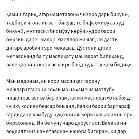
Ҳамин тариқ, агар наметавонӣ чизеро дарк бикунӣ,
тадбири ягона ин аст: бикӯш, то бифаҳмиву аз худ
бикунӣ, муттасил биомӯзу нерӯи худро барои
омӯзиш дареғ мадор. Умедвор машав, ки дасти
дигаре аробаи туро мекашад. Дӯстони дигар
метавонанд ба ту маслиҳату машварат бидиҳанд,
вале ҳароина кори асосиро бояд худат анҷом бидиҳӣ.
Ман медонам, ки кори маслиҳат гарону
машваратгарони соҳаи мо на ҳамеша матлубу
нишонрас аст ва бар онам, ки ин маслиҳатҳо набояд
хушку холиву беасар бошанд, балки барои бартараф
гардидани камбуду нуқсони ашъори навқаламон ёрӣ
бирасонанд. Ин бе чуну чаро дуруст аст. Вале аз ин
воқеият низ наметавонам канора бигирам, ки дар