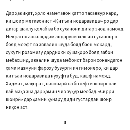
Дар ҳақиқат, ҳоло наметавон ҳатто тасаввур кард,
ки шоир метавонист «Қитъаи нодаравида»-ро дар
дигар шаклу қолаб ва бо суханони дигар эҷод намояд.
Некрасов аввалқадам андаруни хеш ин суханонро
бояд меёфт ва аввалин шуда бояд баён мекард,
сукути розомезу дардноки хӯшаҳоро бояд забон
мебахшид, аввалин шуда мебоист барои хонандагон
ҳама мазмуни фароху бузурги иҷтимоиеро, ки дар
қитъаи нодаравида нуҳуфта буд, кашф намояд.
Хидмат, маҳорат, навоварӣ ва бозёфти шоиронаи
вай маҳз ана дар ҳамин чиз зуҳур меёбад. «Сирри
шоирӣ» дар ҳамин ҳунару диди густардаи шоир
ниҳон аст.
3