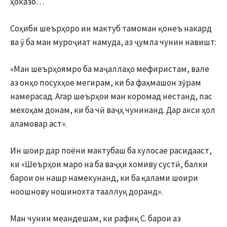
ҳоказо…
Соҳиби шеърҳоро ин мактуб тамоман қонеъ накард
ва ӯ ба ман муроҷиат намуда, аз ҷумла чунин навишт:
«Ман шеърҳоямро ба маҷаллаҳо мефиристам, вале
аз онҳо посухҳое мегирам, ки ба фаҳмашон зӯрам
намерасад. Агар шеърҳои ман коромад нестанд, пас
мехоҳам донам, ки ба чӣ ваҷҳ чунинанд. Дар акси ҳол
аламовар аст».
Ин шоир дар поёни мактубаш ба хулосае расидааст,
ки «Шеърҳои маро на ба ваҷҳи хомиву сустӣ, балки
барои он нашр намекунанд, ки ба қалами шоири
ноошнову ношинохта тааллуқ доранд».
Ман чунин меандешам, ки рафиқ С. барои аз