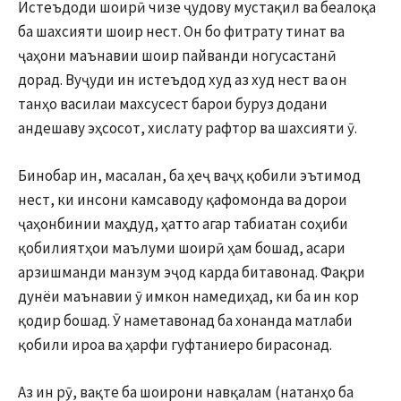
Истеъдоди шоирӣ чизе ҷудову мустақил ва беалоқа
ба шахсияти шоир нест. Он бо фитрату тинат ва
ҷаҳони маънавии шоир пайванди ногусастанӣ
дорад. Вуҷуди ин истеъдод худ аз худ нест ва он
танҳо василаи махсусест барои буруз додани
андешаву эҳсосот, хислату рафтор ва шахсияти ӯ.
Бинобар ин, масалан, ба ҳеҷ ваҷҳ қобили эътимод
нест, ки инсони камсаводу қафомонда ва дорои
ҷаҳонбинии маҳдуд, ҳатто агар табиатан соҳиби
қобилиятҳои маълуми шоирӣ ҳам бошад, асари
арзишманди манзум эҷод карда битавонад. Фақри
дунёи маънавии ӯ имкон намедиҳад, ки ба ин кор
қодир бошад. Ӯ наметавонад ба хонанда матлаби
қобили ироа ва ҳарфи гуфтаниеро бирасонад.
Аз ин рӯ, вақте ба шоирони навқалам (натанҳо ба