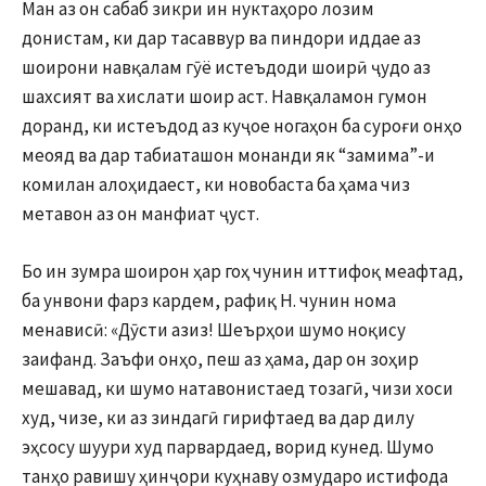
Ман аз он сабаб зикри ин нуктаҳоро лозим
донистам, ки дар тасаввур ва пиндори иддае аз
шоирони навқалам гӯё истеъдоди шоирӣ ҷудо аз
шахсият ва хислати шоир аст. Навқаламон гумон
доранд, ки истеъдод аз куҷое ногаҳон ба суроғи онҳо
меояд ва дар табиаташон монанди як “замима”-и
комилан алоҳидаест, ки новобаста ба ҳама чиз
метавон аз он манфиат ҷуст.
Бо ин зумра шоирон ҳар гоҳ чунин иттифоқ меафтад,
ба унвони фарз кардем, рафиқ Н. чунин нома
менависӣ: «Дӯсти азиз! Шеърҳои шумо ноқису
заифанд. Заъфи онҳо, пеш аз ҳама, дар он зоҳир
мешавад, ки шумо натавонистаед тозагӣ, чизи хоси
худ, чизе, ки аз зиндагӣ гирифтаед ва дар дилу
эҳсосу шуури худ парвардаед, ворид кунед. Шумо
танҳо равишу ҳинҷори куҳнаву озмударо истифода