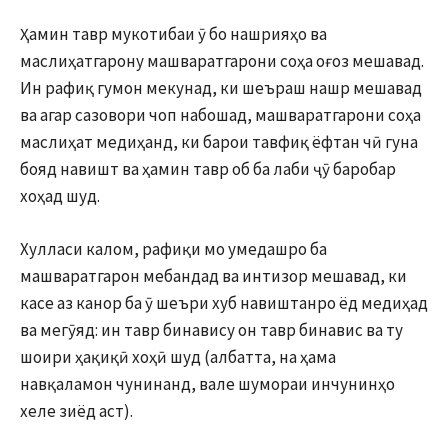
Ҳамин тавр мукотибаи ӯ бо нашрияҳо ва
маслиҳатгарону машваратгарони соҳа оғоз мешавад.
Ин рафиқ гумон мекунад, ки шеъраш нашр мешавад
ва агар сазовори чоп набошад, машваратгарони соҳа
маслиҳат медиҳанд, ки барои тавфиқ ёфтан чӣ гуна
бояд навишт ва ҳамин тавр об ба лаби ҷӯ баробар
хоҳад шуд.
Хулласи калом, рафиқи мо умедашро ба
машваратгарон мебандад ва интизор мешавад, ки
касе аз канор ба ӯ шеъри хуб навиштанро ёд медиҳад
ва мегӯяд: ин тавр бинавису он тавр бинавис ва ту
шоири ҳақиқӣ хоҳӣ шуд (албатта, на ҳама
навқаламон чунинанд, вале шумораи инчунинҳо
хеле зиёд аст).