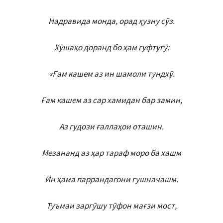
Надравида монда, орад ҳузну сӯз.
Хӯшаҳо доранд бо ҳам гуфтугӯ:
«Ғам кашем аз ин шамоли тундхӯ.
Ғам кашем аз сар хамидан бар замин,
Аз гудози ғаллаҳои оташин.
Мезананд аз ҳар тараф моро ба хашм
Ин ҳама паррандагони гушначашм.
Туъмаи заргӯшу тӯфон мағзи мост,