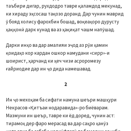
таъбири дигар, рухдодро тавре қаламдод мекунад,
ки хираду эҳсосаш тақозо доранд. Дар чунин маврид
ӯ бояд холису фарохбин бошад, воқеаҳоро дурусту
ҳаққонӣ дарк кунад ва аз ҳақиқат чашм напӯшад.
Дарки инҳо ва дар амалияи эҷод аз рӯи ҳамин
қоидаҳо кор кардан ошкор намудани «сирр»-и
шоирист, ҳарчанд ки ҳеч чизи асроромезу
ғайриодие дар ин ҷо дида намешавад.
2
Ин ҷо мехоҳам ба сифати намуна шеъри машҳури
Некрасов «Қитъаи нодаравида»-ро биёварам.
Мазмуни ин шеър, тавре ки ёд доред, чунин аст:
тирамоҳ дер фаро мерасад ва дар саҳро ҳанӯз