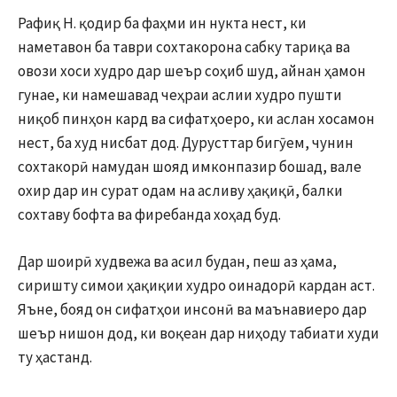
Рафиқ Н. қодир ба фаҳми ин нукта нест, ки
наметавон ба таври сохтакорона сабку тариқа ва
овози хоси худро дар шеър соҳиб шуд, айнан ҳамон
гунае, ки намешавад чеҳраи аслии худро пушти
ниқоб пинҳон кард ва сифатҳоеро, ки аслан хосамон
нест, ба худ нисбат дод. Дурусттар бигӯем, чунин
сохтакорӣ намудан шояд имконпазир бошад, вале
охир дар ин сурат одам на асливу ҳақиқӣ, балки
сохтаву бофта ва фиребанда хоҳад буд.
Дар шоирӣ худвежа ва асил будан, пеш аз ҳама,
сиришту симои ҳақиқии худро оинадорӣ кардан аст.
Яъне, бояд он сифатҳои инсонӣ ва маънавиеро дар
шеър нишон дод, ки воқеан дар ниҳоду табиати худи
ту ҳастанд.