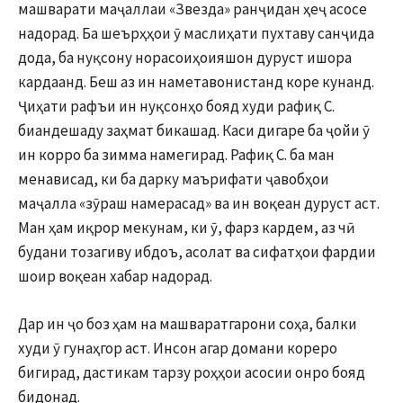
машварати маҷаллаи «Звезда» ранҷидан ҳеҷ асосе
надорад. Ба шеърҳҳои ӯ маслиҳати пухтаву санҷида
дода, ба нуқсону норасоиҳоияшон дуруст ишора
кардаанд. Беш аз ин наметавонистанд коре кунанд.
Ҷиҳати рафъи ин нуқсонҳо бояд худи рафиқ С.
биандешаду заҳмат бикашад. Каси дигаре ба ҷойи ӯ
ин корро ба зимма намегирад. Рафиқ С. ба ман
менависад, ки ба дарку маърифати ҷавобҳои
маҷалла «зӯраш намерасад» ва ин воқеан дуруст аст.
Ман ҳам иқрор мекунам, ки ӯ, фарз кардем, аз чӣ
будани тозагиву ибдоъ, асолат ва сифатҳои фардии
шоир воқеан хабар надорад.
Дар ин ҷо боз ҳам на машваратгарони соҳа, балки
худи ӯ гунаҳгор аст. Инсон агар домани кореро
бигирад, дастикам тарзу роҳҳои асосии онро бояд
бидонад.