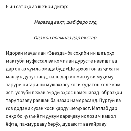
Ё ин сатрҳо аз шеъри дигар:
Меравад вақт, шаб фаро ояд,
Одамон орамида дар бистар.
Идораи маҷаллаи «Звезда» ба соҳиби ин шеърҳо
мактуби муфассал ва комилан дурусте навишт ва
дар он аз ҷумла омада буд: «Шеърҳоятон аз ҷиҳати
мавзуъ дурустанд, вале дар ин мавзуъи муҳиму
зарурӣ нигариши мушаххасу хоси худатон хеле кам
аст, услуби вежаи эҷодӣ эҳсос намешавад, образҳои
тару тозаву равшан ба назар намерасанд. Пургӯӣ ва
ғоз додани сухан хоси ҳарду шеър аст. Матлаб дар
онҳо бо ҷузъиёти дувумдараҷаву нолозим кашол
ёфта, пажмурдаву берӯҳ шудааст» ва ғайраву