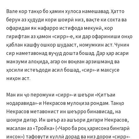
Вале кор танҳо бо ҳамин хулоса намешавад. Ҳатто
берун аз ҳудуди кори шоирӣ низ, вақте ки сохта ва
офаридаи як нафарро истифода мекунӣ, кор
гирифтан аз ҳамон «сирр»-е, ки дар офариниши онҳо
қаблан кашфу ошкор шудааст, номумкин аст. Чунин
сир наметавонад вуҷуд дошта бошад. Дар ҳар асари
манзуми алоҳида, агар он воқеан арзишманд ва
ҳосили истеъдоди асил бошад, «сир»-и махсусе
ниҳон аст.
Ман ин ҷо перомуни «сирр»-и шеъри «Қитъаи
нодаравида»-и Некрасов мулоҳиза рондам. Танҳо
Некрасов метавонист ин шеърро бинависад, на
шоири дигар. Ин шеър аз ашъори дигари Некрасов,
масалан аз «Тройка» («Чаро ба роҳ ҳарисона бингарӣ
инсон») тафовути куллӣ дорад ва низ дорои «сирр»-