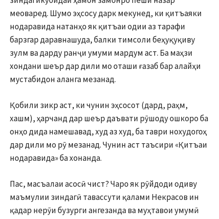
меоваред. Шумо эҳсосу дарк мекунед, ки қитъаяки
нодаравида натанҳо як қитъаи одии аз тарафи
барзгар даравнашуда, балки тимсоли беҳуқуқиву
зулм ва дарду ранҷи умуми мардум аст. Ба маҳзи
хондани шеър дар дили мо оташи ғазаб бар алайҳи
мустабидон аланга мезанад.
Қобили зикр аст, ки чунин эҳсосот (дард, раҳм,
хашм), ҳарчанд дар шеър даъвати рӯшоду ошкоро ба
онҳо дида намешавад, худ аз худ, ба таври нохудогоҳ
дар дили мо рӯ мезанад. Чунин аст таъсири «Қитъаи
нодаравида» ба хонанда.
Пас, масъалаи асосӣ чист? Чаро як рӯйдоди одиву
маъмулии зиндагӣ тавассути қалами Некрасов ин
қадар нерӯи бузурги ангезанда ва муҳтавои умумӣ