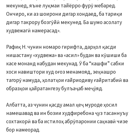
мекунед, яъне луқмаи тайёрро фурӯ мебаред.
Ончиро, ки аз шоирони дигар хондаед, ба тариқи
дигар такрору бозгӯйӣ мекунед. Ба шумо асолату
худвежагӣ намерасад».
Рафиқ Н. чунин номаро гирифта, дарҳол қасди
нишастану «худвежа» ва «асил» будан ва кӯшиши ба
касе монанд набудан мекунад. Ӯ ба “кашфи” сабки
хоси навиштори худ оғоз менамояд, зеҳнашро
тагорӯ намуда, ҳолатҳои ғайриодиву ғайритабиӣ ва
образҳои ҳайратангезу булъаҷаб меҷӯяд.
Албатта, аз чунин қасду амал ҳеҷ муроде ҳосил
намешавад ва ин бозии худфиребона ҷуз тасаннуъу
сохтакорӣ ва ба истилоҳ абрӯпаронии саҳнавӣ чизе
бор намеорад.