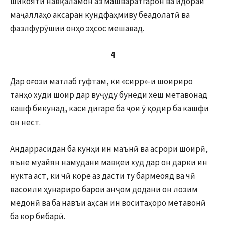
шикояти навқаламон аз машваратгарон ва идораи
маҷаллаҳо аксаран кундфаҳмиву беадолатӣ ва
фазлфурӯшии онҳо эҳсос мешавад.
4
Дар оғози матлаб гуфтам, ки «сирр»-и шоириро
танҳо худи шоир дар вуҷуду бунёди хеш метавонад
кашф бикунад, каси дигаре ба ҷои ӯ қодир ба кашфи
он нест.
Андаррасидан ба кунҳи ин маънӣ ва асрори шоирӣ,
яъне муайян намудани мавқеи худ дар он дарки ин
нукта аст, ки чӣ коре аз дасти ту бармеояд ва чӣ
васоили ҳунариро барои анҷом додани он лозим
медонӣ ва ба навъи аҳсан ин воситаҳоро метавонӣ
ба кор бибарӣ.