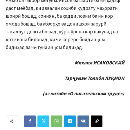
Аммо батакрор мегӯям: инсон ба шарте ба ин ҳадаф
даст меёбад, ки аввалан соҳиби қудрату маҳорати
шоирӣ бошад, сониян, ба ҳадди лозим ба ин кор
омода бошад, ба абзорҳо ва донишҳои зарурӣ
тасаллут дошта бошад, кӯр-кӯрона кор накунад ва
қотеъона бидонад, ки чӣ кореро бояд анҷом
бидиҳад ва чӣ гуна анҷом бидиҳад.
Михаил ИСАКОВСКИЙ
Тарҷумаи Толиби ЛУҚМОН
(аз китоби «О писательском труде»)