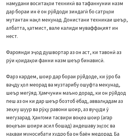
намудани воситаҳои техникӣ ва тафаннунии назм
дар бораи ин ё он рӯйдоди зиндагӣ бо сатрҳои
мутантан нақл мекунад. Донистани техникаи шеър,
албатта, ҳатмист, вале калиди муваффақият ин
нест.
Фароянди эҷод душвортар аз он аст, ки тавонӣ аз
рӯи қоидаҳои фанни назм шеър бинависӣ.
Фарз кардем, шоир дар бораи рӯйдоде, ки ӯро ба
ваҷду ҳол меорад ва музтарибу ошуфта мекунад,
шеър мегӯяд. Ҳамчунин маъно дорад, ки он рӯйдод
пеш аз он ки дар шеър бозтоб ёбад, аввалқадам аз
зеҳну шуур ва рӯҳу равони шоир, аз вуҷуди ӯ
мегузарад. Ҳангоми тасвири воқеа шоир (агар
воқеъан шоири асил бошад) андешаву эҳсос ва
наҳваи муносибати худро ба он баён медорад. Ба