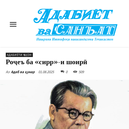
АДАБИЁТИ ҶАҲОН
Роҷеъ ба «сирр»-и шоирӣ
01.08.2025
0
509
Аз
Адаб ва ҳунар