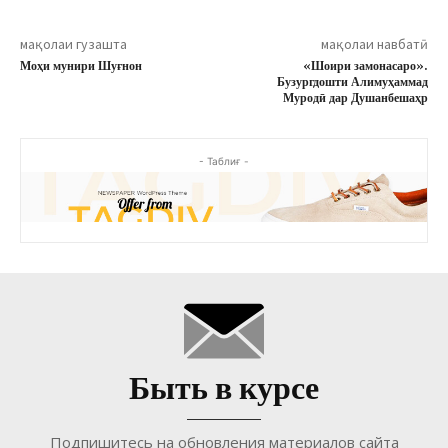
мақолаи гузашта
мақолаи навбатӣ
Моҳи мунири Шуғнон
«Шоири замонасаро».
Бузургдошти Алимуҳаммад
Муродӣ дар Душанбешаҳр
- Таблиғ -
Быть в курсе
Подпишитесь на обновления материалов сайта