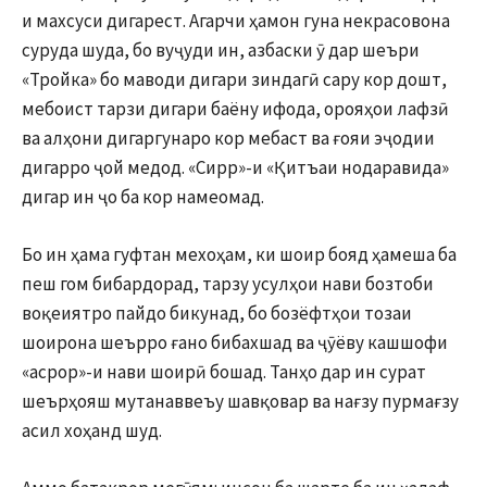
и махсуси дигарест. Агарчи ҳамон гуна некрасовона
суруда шуда, бо вуҷуди ин, азбаски ӯ дар шеъри
«Тройка» бо маводи дигари зиндагӣ сару кор дошт,
мебоист тарзи дигари баёну ифода, орояҳои лафзӣ
ва алҳони дигаргунаро кор мебаст ва ғояи эҷодии
дигарро ҷой медод. «Сирр»-и «Қитъаи нодаравида»
дигар ин ҷо ба кор намеомад.
Бо ин ҳама гуфтан мехоҳам, ки шоир бояд ҳамеша ба
пеш гом бибардорад, тарзу усулҳои нави бозтоби
воқеиятро пайдо бикунад, бо бозёфтҳои тозаи
шоирона шеърро ғано бибахшад ва ҷӯёву кашшофи
«асрор»-и нави шоирӣ бошад. Танҳо дар ин сурат
шеърҳояш мутанаввеъу шавқовар ва нағзу пурмағзу
асил хоҳанд шуд.