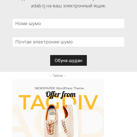
adab.tj на ваш электронный ящик.
- Таблиғ -