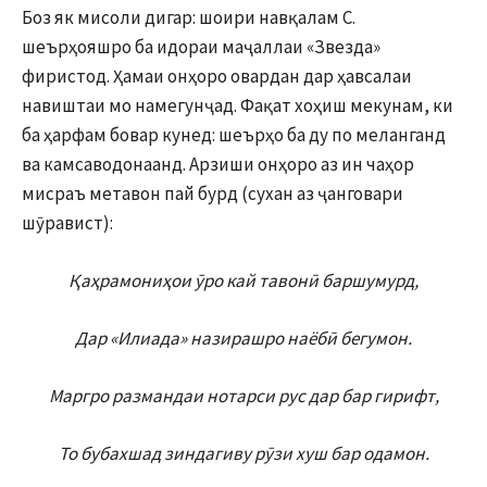
Боз як мисоли дигар: шоири навқалам С.
шеърҳояшро ба идораи маҷаллаи «Звезда»
фиристод. Ҳамаи онҳоро овардан дар ҳавсалаи
навиштаи мо намегунҷад. Фақат хоҳиш мекунам, ки
ба ҳарфам бовар кунед: шеърҳо ба ду по меланганд
ва камсаводонаанд. Арзиши онҳоро аз ин чаҳор
мисраъ метавон пай бурд (сухан аз ҷанговари
шӯравист):
Қаҳрамониҳои ӯро кай тавонӣ баршумурд,
Дар «Илиада» назирашро наёбӣ бегумон.
Маргро размандаи нотарси рус дар бар гирифт,
То бубахшад зиндагиву рӯзи хуш бар одамон.