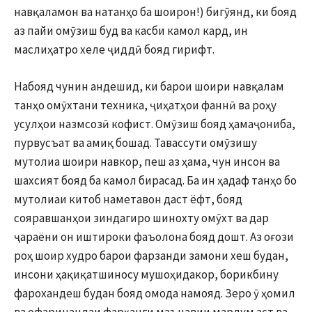
навқаламон ва натанҳо ба шоирон!) бигӯянд, ки бояд
аз пайи омӯзиш буд ва касби камол кард, ин
маслиҳатро хеле ҷиддӣ бояд гирифт.
Набояд чунин андешид, ки барои шоири навқалам
танҳо омӯхтани техника, ҷиҳатҳои фаннӣ ва роҳу
усулҳои назмсозӣ кофист. Омӯзиш бояд ҳамаҷониба,
пурвусъат ва амиқ бошад. Тавассути омӯзишу
мутолиа шоири навкор, пеш аз ҳама, чун инсон ва
шахсият бояд ба камол бирасад. Ба ин ҳадаф танҳо бо
мутолиаи китоб наметавон даст ёфт, бояд
сояравшанҳои зиндагиро шинохту омӯхт ва дар
ҷараёни он иштироки фаъолона бояд дошт. Аз оғози
роҳ шоир худро барои фарзанди замони хеш будан,
инсони ҳақиқатшиносу мушоҳидакор, борикбину
фарохандеш будан бояд омода намояд. Зеро ӯ ҳомил
ва офаринандаи фарҳанги маънавии мардум аст ва