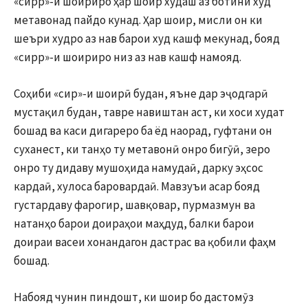
«сирр»-и шоириро ҳар шоир худаш аз ботини худ
метавонад пайдо кунад. Ҳар шоир, мисли он ки
шеъри худро аз нав барои худ кашф мекунад, бояд
«сирр»-и шоириро низ аз нав кашф намояд.
Соҳиби «сир»-и шоирӣ будан, яъне дар эҷодгарӣ
мустақил будан, тавре навиштан аст, ки хоси худат
бошад ва каси дигареро ба ёд наорад, гуфтани он
суханест, ки танҳо ту метавонӣ онро бигӯӣ, зеро
онро ту дидаву мушоҳида намудаӣ, дарку эҳсос
кардаӣ, хулоса баровардаӣ. Мавзуъи асар бояд
густардаву фарогир, шавқовар, пурмазмун ва
натанҳо барои доираҳои маҳдуд, балки барои
доираи васеи хонандагон дастрас ва қобили фаҳм
бошад.
Набояд чунин пиндошт, ки шоир бо дастомӯз