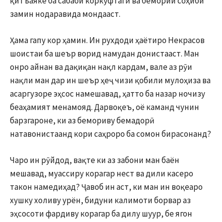
қитъаяке ба сабаби коркӯфтагӣ ва бемории соҳиби
замин нодаравида мондааст.
Ҳама гапу кор ҳамин. Ин рухдоди ҳаётиро Некрасов
шоистаи ба шеър ворид намудан донистааст. Ман
онро айнан ва дақиқан нақл кардам, вале аз рӯи
нақли ман дар ин шеър ҳеҷ чизи қобили мулоҳиза ва
асаргузоре эҳсос намешавад, ҳатто ба назар ночизу
беаҳамият менамояд. Дарвоқеъ, оё каманд чунин
барзгароне, ки аз бемориву бемадорӣ
натавонистаанд кори саҳроро ба сомон бирасонанд?
Чаро ин рӯйдод, вақте ки аз забони ман баён
мешавад, муассиру корагар нест ва дили касеро
такон намедиҳад? Ҷавоб ин аст, ки ман ин воқеаро
хушку холиву урён, бидуни калимоти борвар аз
эҳсосоти фардиву корагар ба дилу шуур, бе ягон