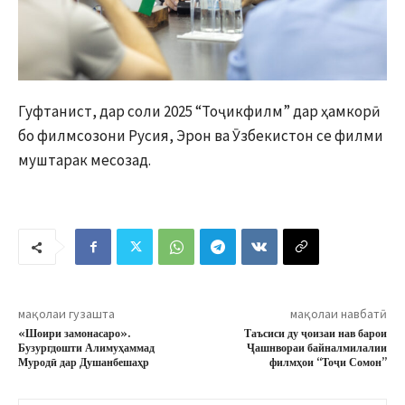
Гуфтанист, дар соли 2025 “Тоҷикфилм” дар ҳамкорӣ
бо филмсозони Русия, Эрон ва Ӯзбекистон се филми
муштарак месозад.
мақолаи гузашта
мақолаи навбатӣ
«Шоири замонасаро».
Таъсиси ду ҷоизаи нав барои
Бузургдошти Алимуҳаммад
Ҷашнвораи байналмилалии
Муродӣ дар Душанбешаҳр
филмҳои “Тоҷи Сомон”