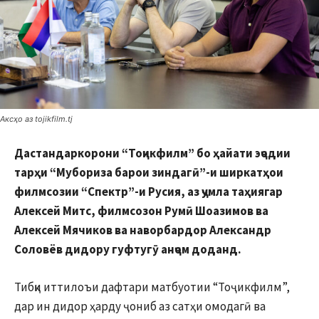
Аксҳо аз tojikfilm.tj
Дастандаркорони “Тоҷикфилм” бо ҳайати эҷодии
тарҳи “Мубориза барои зиндагӣ”-и ширкатҳои
филмсозии “Спектр”-и Русия, аз ҷумла таҳиягар
Алексей Митс, филмсозон Румӣ Шоазимов ва
Алексей Мячиков ва наворбардор Александр
Соловёв дидору гуфтугӯ анҷом доданд.
Тибқи иттилоъи дафтари матбуотии “Тоҷикфилм”,
дар ин дидор ҳарду ҷониб аз сатҳи омодагӣ ва