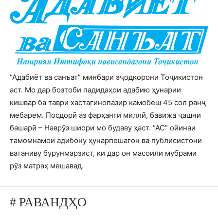
“Адабиёт ва санъат” минбари эҷодкорони Тоҷикистон
аст. Мо дар бозтоби падидаҳои адабию ҳунарии
кишвар ба таври хастагинопазир камобеш 45 сол ранҷ
мебарем. Посдорӣ аз фарҳанги миллӣ, бавижа ҷашни
башарӣ – Наврӯз шиори мо будаву ҳаст. “АС” ойинаи
тамомнамои адибону ҳунарпешагон ва публисистони
ватаниву бурунмарзист, ки дар он масоили мубрами
рӯз матраҳ мешавад.
# РАВАНДҲО