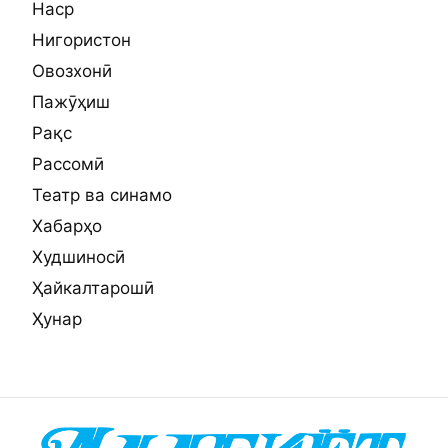
Наср
Нигористон
Овозхонӣ
Пажӯҳиш
Рақс
Рассомӣ
Театр ва синамо
Хабарҳо
Худшиносӣ
Ҳайкалтарошӣ
Ҳунар