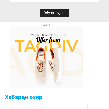
- Таблиғ -
Хабарҳои охир