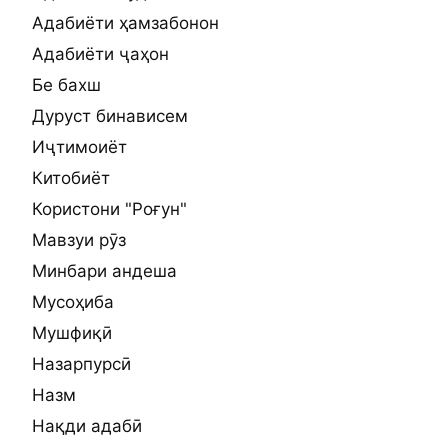
Адабиёти ҳамзабонон
Адабиёти ҷаҳон
Бе бахш
Дуруст бинависем
Иҷтимоиёт
Китобиёт
Користони "Роғун"
Мавзуи рӯз
Минбари андеша
Мусоҳиба
Мушфиқӣ
Назарпурсӣ
Назм
Нақди адабӣ