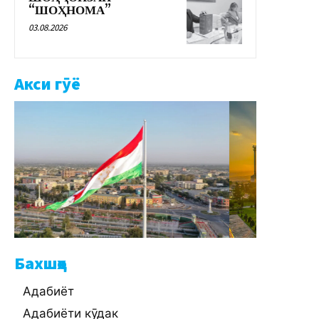
“ШОҲНОМА”
03.08.2026
Акси гӯё
Бахшҳо
Адабиёт
Адабиёти кӯдак