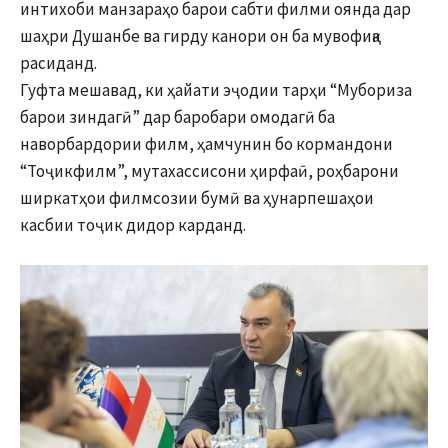
интихоби манзараҳо барои сабти филми оянда дар
шаҳри Душанбе ва гирду канори он ба мувофиқа
расиданд.
Гуфта мешавад, ки ҳайати эҷодии тарҳи “Мубориза
барои зиндагӣ” дар баробари омодагӣ ба
наворбардории филм, ҳамчунин бо кормандони
“Тоҷикфилм”, мутахассисони ҳирфаӣ, роҳбарони
ширкатҳои филмсозии бумӣ ва ҳунарпешаҳои
касбии тоҷик дидор карданд.