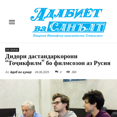
БЕ БАХШ
Дидори дастандаркорони
“Тоҷикфилм” бо филмсозон аз Русия
04.08.2025
0
384
Аз
Адаб ва ҳунар