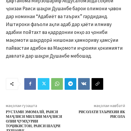
ҳафтанома Мирзошариф Абдусаломзода соҳиби
ҷоизаи Раиси шаҳри Душанбе барои олимони ҷавон
дар номинаи “Адабиёт ва таърих” гардиданд.
Иштироки фаъоли аҳли адаб дар ҳаёти илмиву
адабии пойтахт ва қадрдонии онҳо аз ҷониби
мақомоти шаҳрдорӣ нишонаи ҳамкориву ҳамсӯии
пайвастаи адибон ва Мақомоти иҷроияи ҳокимияти
давлатӣ дар шаҳри Душанбе мебошад.
мақолаи гузашта
мақолаи навбатӣ
РУСТАМИ ЭМОМАЛӢ, РАИСИ
РИСОЛАТИ ТАЪРИХИИ ЯК
МАҶЛИСИ МИЛЛИИ МАҶЛИСИ
РИСОЛА
ОЛИИ ҶУМҲУРИИ
ТОҶИКИСТОН, РАИСИ ШАҲРИ
ДУШАНБЕ