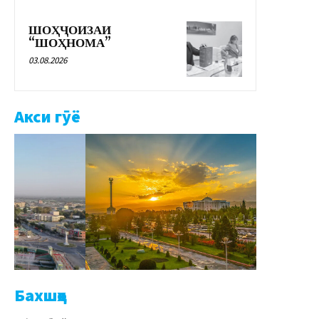
ШОҲҶОИЗАИ
“ШОҲНОМА”
03.08.2026
Акси гӯё
Бахшҳо