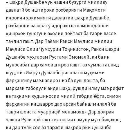
– шаҳри Душанбе чун ҷашни бузурги милливу
давлатӣ бо иштироки роҳбарияти Мақомоти
иҷроияи ҳокимияти давлатии шаҳри Душанбе,
раҳбарони вазорату идораҳо ва намояндагони
қишрҳои гуногуни аҳолии пойтахт ба таври васеъ
таҷлил гашт. Дар Паёми Раиси Маҷлиси миллии
Маҷлиси Олии Ҷумҳурии Тоҷикистон, Раиси шаҳри
Душанбе муҳтарам Рустами Эмомалӣ, ки ба ин
муносибат дар ҳамоиш ироа гашт, аз ҷумла таъкид
шуд, ки «Имрӯз Душанбе рисолати муҳимми
фарҳангиву маънавиро низ ба дӯш дошта, ба
маркази табодули анде шаҳо, рушди илму маърифат
ва таҳкими худшиносии миллӣ табдил ёфта, симои
фарҳангии кишварро дар арсаи байналмилалӣ ба
таври шоиста муаррифӣ менамояд». Дар доираи
ҷашни Рӯзи пойтахт силсилаи озмуну мусобиқаҳое,
ки дар тули сол аз тарафи шаҳрдо рии Душанбе