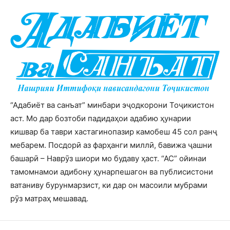
“Адабиёт ва санъат” минбари эҷодкорони Тоҷикистон
аст. Мо дар бозтоби падидаҳои адабию ҳунарии
кишвар ба таври хастагинопазир камобеш 45 сол ранҷ
мебарем. Посдорӣ аз фарҳанги миллӣ, бавижа ҷашни
башарӣ – Наврӯз шиори мо будаву ҳаст. “АС” ойинаи
тамомнамои адибону ҳунарпешагон ва публисистони
ватаниву бурунмарзист, ки дар он масоили мубрами
рӯз матраҳ мешавад.