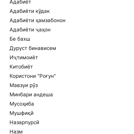
Адабиёт
Адабиёти кӯдак
Адабиёти ҳамзабонон
Адабиёти ҷаҳон
Бе бахш
Дуруст бинависем
Иҷтимоиёт
Китобиёт
Користони "Роғун"
Мавзуи рӯз
Минбари андеша
Мусоҳиба
Мушфиқӣ
Назарпурсӣ
Назм