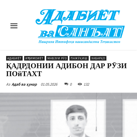
АДАБИЁТ
ИҶТИМОИЁТ
МАВЗУИ РӮЗ
ПАЖӮҲИШ
ХАБАРҲО
ҚАДРДОНИИ АДИБОН ДАР РӮЗИ
ПОйТАХТ
01.05.2026
0
132
Аз
Адаб ва ҳунар