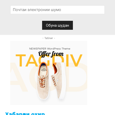
- Таблиғ -
Хабарҳои охир