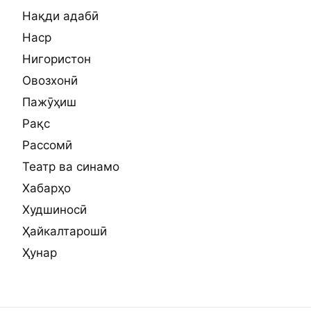
Нақди адабӣ
Наср
Нигористон
Овозхонӣ
Пажӯҳиш
Рақс
Рассомӣ
Театр ва синамо
Хабарҳо
Худшиносӣ
Ҳайкалтарошӣ
Ҳунар