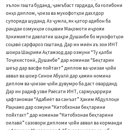
эълон гашта буданд, ҷамъбаст гардида, ба ғолибони
онҳо диплом, ҷоиза ва мукофотҳои дахлдор
супорида шуданд. Аз ҷумла, як қатор адибон ба
рандаи озмунҳои соҳавии Мақомоти иҷрояи
Ҳокимияти давлатии шаҳри Душанбе бо мукофотҳои
соҳавӣ сарфароз гаштанд. Дар ин миён аъ зои ИНТ
шоира Шаҳрияи Аҳтамзод дар озмуни “Ту қалби
Тоҷикистонӣ, Душанбе” дар номинаи “Беҳтарин
шеър дар васфи пойтахт” диплом ва ҷоизаи ҷойи
аввал ва шоир Синои Абуалӣ дар ҳамин номина
диплом ва ҷоизаи ҷойи дувумро ба даст оварданд.
Дар ин радиф узви Раёсати ИНТ, сармуҳаррири
ҳафтаномаи “Адабиёт ва санъат” Ҳаким Абдуллоҳи
Раҳнамо дар озмуни “Китобхонаи беҳтарини
пойхтахт” дар номинаи “Китобхонаи беҳтарини
оилавӣ” сазовори дипломи ҷойи аввал ва корманди