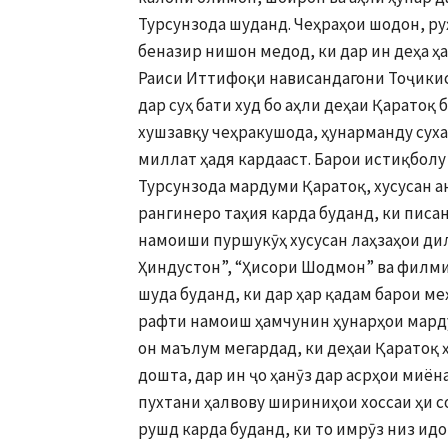
Турсунзода шуданд. Чеҳраҳои шодон, ру
беназир нишон медод, ки дар ин деҳа ҳа
Раиси Иттифоқи нависандагони Тоҷикис
дар суҳ бати худ бо аҳли деҳаи Қаратоқ 
хушзавқу чеҳракушода, ҳунарманду суха
миллат ҳадя кардааст. Барои истиқболу
Турсунзода мардуми Қаратоқ, хусусан 
рангинеро таҳия карда буданд, ки писа
намоиши пуршукӯҳ хусусан лаҳзаҳои дил
Ҳиндустон”, “Ҳисори Шодмон” ва филми 
шуда буданд, ки дар ҳар қадам барои м
рафти намоиш ҳамчунин ҳунарҳои марду
он маълум мегардад, ки деҳаи Қаратоқ 
дошта, дар ин ҷо ҳанӯз дар асрҳои миён
пухтани ҳалвову шириниҳои хоссаи ҳи с
рушд карда буданд, ки то имрӯз низ ид