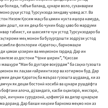
ҳи болида, табъи баланд, ҳунари воло, суханварии
моно руҳи устод Турсунзода зиндаву ҷовид аст. Ва
тон Низом Қосим маҳз ба ҳамин нукта ишора намуда,
баён дошт, ки ин деҳа бо чунин боду ҳаво бо мардуми
нвар табиист, ки шахсияте чун устод Турсунзодаро ба
 эҳтироми меҳ монон ба бузургдошти зодрӯзи устод
ансамбли фолклории «Қаратоқ», барномаҳои
нди ҳамаи ҳозирин ва меҳмонон гардид. Дар ин
ангезе аз достони “Ҷони ширин”, “Қиссаи
машҳури “Ман бо духтаре вохӯрдам” ба саҳна гузошта
еҳмонон як лаҳзаи ғайриинтизор ва хотирмон буд. Дар
мии деҳаи Қаратоқ ба маъраз гузошта шудаанд, ки аз
ҳамчун як деҳаи бостонӣ косибӣ ва ҳунари рушдёфта
а бофтани алоча, дӯзандагӣ, касби оҳангарӣ, мисгарӣ,
орӣ, инчунин сурудхонӣ, қофиягӯӣ ва дигар ҳунарҳое
ома доранд. Дар бахши ниҳоии барнома меҳмо нон аз