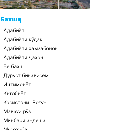
Бахшҳо
Адабиёт
Адабиёти кӯдак
Адабиёти ҳамзабонон
Адабиёти ҷаҳон
Бе бахш
Дуруст бинависем
Иҷтимоиёт
Китобиёт
Користони "Роғун"
Мавзуи рӯз
Минбари андеша
Мусоҳиба