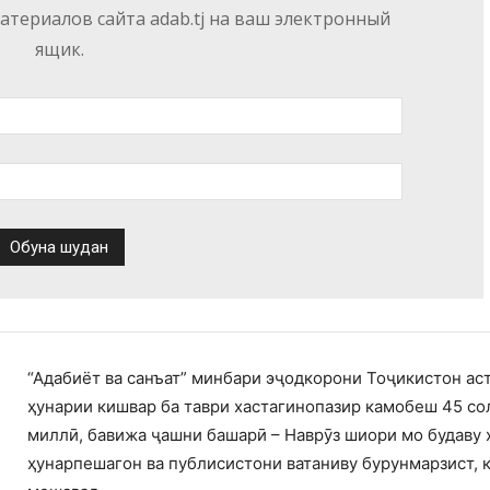
териалов сайта adab.tj на ваш электронный
ящик.
“Адабиёт ва санъат” минбари эҷодкорони Тоҷикистон ас
ҳунарии кишвар ба таври хастагинопазир камобеш 45 со
миллӣ, бавижа ҷашни башарӣ – Наврӯз шиори мо будаву 
ҳунарпешагон ва публисистони ватаниву бурунмарзист, 