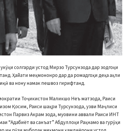
укӯҳи солгарди устод Мирзо Турсунзода дар зодгоҳи
танд. Ҳайати меҳмононро дар да ромадгоҳи деҳа аҳли
сиқӣ ва нону намак пешвоз гирифтанд.
мократии Тоҷикистон Маликшо Неъ матзода, Раиси
зом Қосим, Раиси шаҳри Турсунзода, узви Маҷлиси
стон Парвиз Акрам зода, муовини аввали Раиси ИНТ
аи “Адабиёт ва санъат” Абдуллоҳи Раҳнамо ва гурӯҳи
дар ин рӯзи муборак меҳмони ҳамдиёрони устод