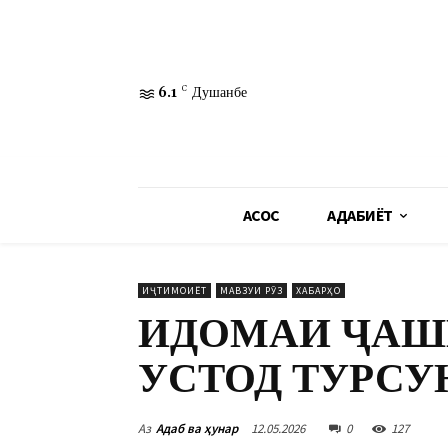
6.1
C
Душанбе
АСОСӢ
АДАБИЁТ
ИҶТИМОИЁТ
МАВЗУИ РӮЗ
ХАБАРҲО
ИДОМАИ ҶАШН
УСТОД ТУРСУ
Аз
Адаб ва ҳунар
12.05.2026
0
127