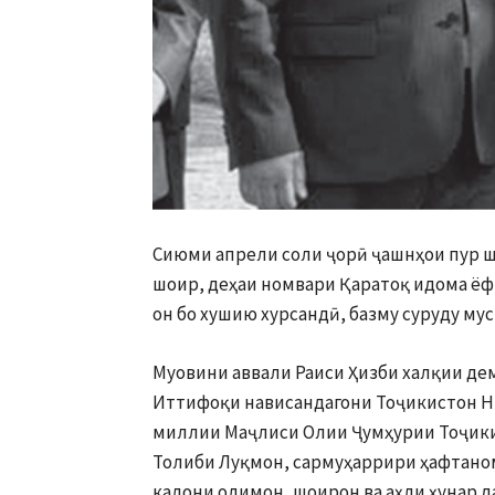
Сиюми апрели соли ҷорӣ ҷашнҳои пур ш
шоир, деҳаи номвари Қаратоқ идома ёф
он бо хушию хурсандӣ, базму суруду му
Муовини аввали Раиси Ҳизби халқии де
Иттифоқи нависандагони Тоҷикистон Ни
миллии Маҷлиси Олии Ҷумҳурии Тоҷики
Толиби Луқмон, сармуҳаррири ҳафтаном
калони олимон, шоирон ва аҳли ҳунар 