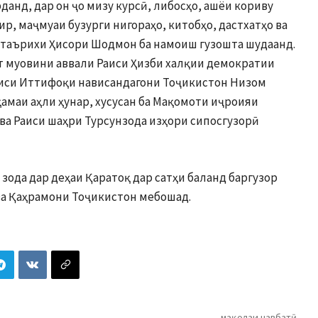
данд, дар он ҷо мизу курсӣ, либосҳо, ашёи кориву
р, маҷмуаи бузурги нигораҳо, китобҳо, дастхатҳо ва
 таърихи Ҳисори Шодмон ба намоиш гузошта шудаанд.
 муовини аввали Раиси Ҳизби халқии демократии
иси Иттифоқи нависандагони Тоҷикистон Низом
амаи аҳли ҳунар, хусусан ба Мақомоти иҷроияи
ва Раиси шаҳри Турсунзода изҳори сипосгузорӣ
зода дар деҳаи Қаратоқ дар сатҳи баланд баргузор
ва Қаҳрамони Тоҷикистон мебошад.
мақолаи навбатӣ