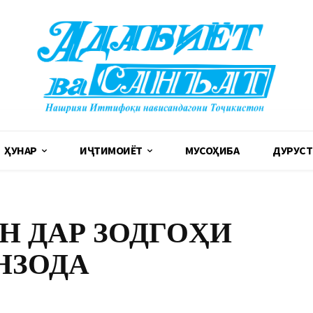
ҲУНАР
ИҶТИМОИЁТ
МУСОҲИБА
ДУРУСТ
 ДАР ЗОДГОҲИ
НЗОДА