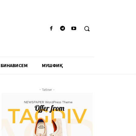
 БИНАВИСЕМ
МУШФИҚӢ
- Таблиғ -