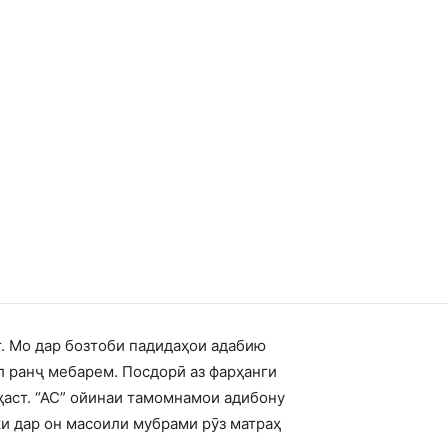
т. Мо дар бозтоби падидаҳои адабию
л ранҷ мебарем. Посдорӣ аз фарҳанги
ҳаст. “АС” ойинаи тамомнамои адибону
ки дар он масоили мубрами рӯз матраҳ