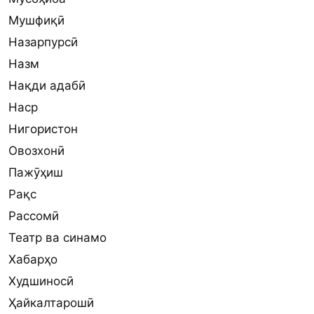
Мушфиқӣ
Назарпурсӣ
Назм
Нақди адабӣ
Наср
Нигористон
Овозхонӣ
Пажӯҳиш
Рақс
Рассомӣ
Театр ва синамо
Хабарҳо
Худшиносӣ
Ҳайкалтарошӣ