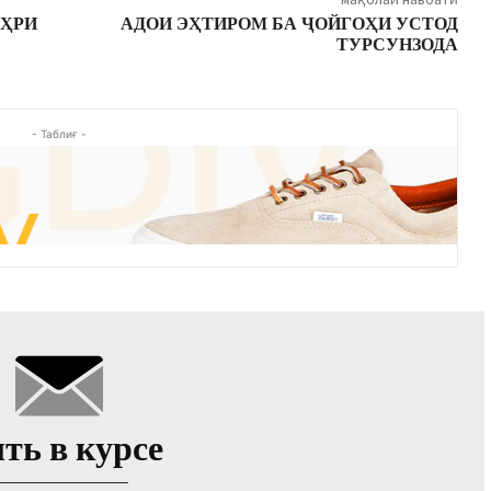
АҲРИ
АДОИ ЭҲТИРОМ БА ҶОЙГОҲИ УСТОД
ТУРСУНЗОДА
- Таблиғ -
ть в курсе