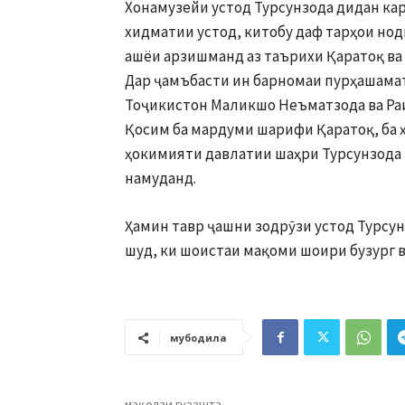
Хонамузейи устод Турсунзода дидан кар
хидматии устод, китобу даф тарҳои ноди
ашёи арзишманд аз таърихи Қаратоқ ва
Дар ҷамъбасти ин барномаи пурҳашамат
Тоҷикистон Маликшо Неъматзода ва Ра
Қосим ба мардуми шарифи Қаратоқ, ба ҳ
ҳокимияти давлатии шаҳри Турсунзода 
намуданд.
Ҳамин тавр ҷашни зодрӯзи устод Турсун 
шуд, ки шоистаи мақоми шоири бузург 
мубодила
мақолаи гузашта