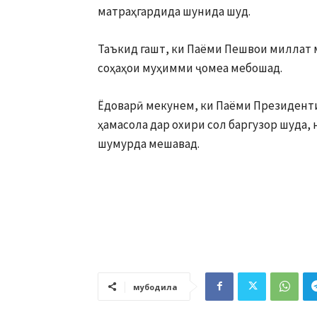
матраҳгардида шунида шуд.
Таъкид гашт, ки Паёми Пешвои миллат 
соҳаҳои муҳимми ҷомеа мебошад.
Ёдоварӣ мекунем, ки Паёми Президент
ҳамасола дар охири сол баргузор шуда,
шумурда мешавад.
мубодила