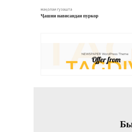
мақолаи гузашта
Ҷашни нависандаи пуркор
Бы