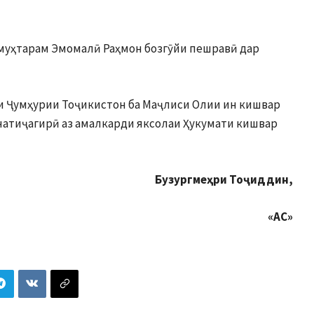
муҳтарам Эмомалӣ Раҳмон бозгӯйи пешравӣ дар
и Ҷумҳурии Тоҷикистон ба Маҷлиси Олии ин кишвар
 натиҷагирӣ аз амалкарди яксолаи Ҳукумати кишвар
Бузургмеҳри Тоҷиддин,
«АС»