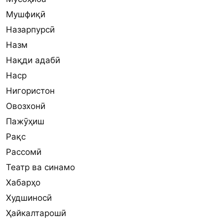
Мушфиқӣ
Назарпурсӣ
Назм
Нақди адабӣ
Наср
Нигористон
Овозхонӣ
Пажӯҳиш
Рақс
Рассомӣ
Театр ва синамо
Хабарҳо
Худшиносӣ
Ҳайкалтарошӣ