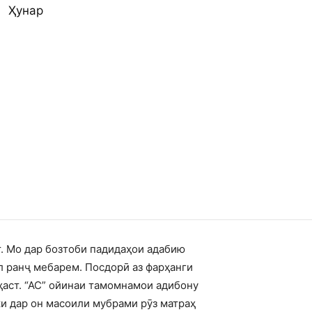
Ҳунар
т. Мо дар бозтоби падидаҳои адабию
л ранҷ мебарем. Посдорӣ аз фарҳанги
ҳаст. “АС” ойинаи тамомнамои адибону
ки дар он масоили мубрами рӯз матраҳ