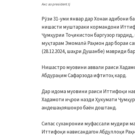
Акс аз president.tj
Рӯзи 31-уми январ дар Хонаи адибони 
нишасти муштараки кормандони Иттифо
Ҷумҳурии Тоҷикистон баргузор гардид,
муҳтарам Эмомалӣ Раҳмон дар бораи са
(28.12.2024, шаҳри Душанбе) мавриди ба
Нишастро муовини аввали раиси Хадам
Абдураҳим Сафарзода ифтитоҳ кард.
Дар идома муовини раиси Иттифоқи нав
Хадамоти иҷрои назди Ҳукумати Ҷумҳу
андешаҳояшонро баён доштанд.
Сипас суханронии муфассали мудири ма
Иттифоқи нависандагон Абдуллоҳи Раҳн