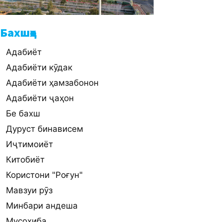
Бахшҳо
Адабиёт
Адабиёти кӯдак
Адабиёти ҳамзабонон
Адабиёти ҷаҳон
Бе бахш
Дуруст бинависем
Иҷтимоиёт
Китобиёт
Користони "Роғун"
Мавзуи рӯз
Минбари андеша
Мусоҳиба