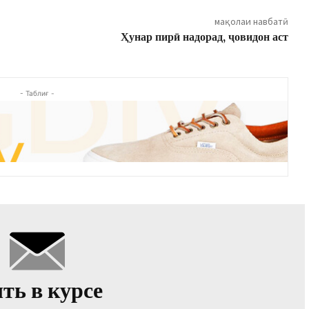
мақолаи навбатӣ
Ҳунар пирӣ надорад, ҷовидон аст
- Таблиғ -
ть в курсе