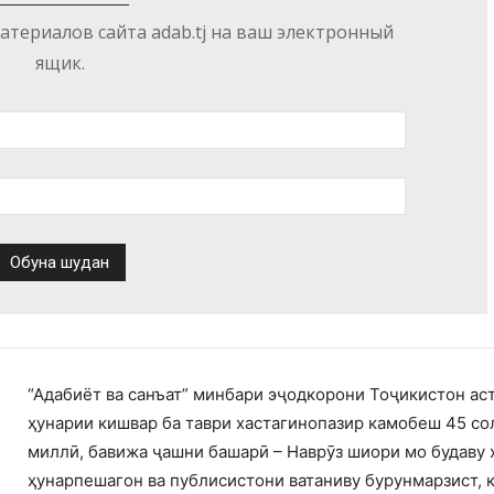
териалов сайта adab.tj на ваш электронный
ящик.
“Адабиёт ва санъат” минбари эҷодкорони Тоҷикистон ас
ҳунарии кишвар ба таври хастагинопазир камобеш 45 со
миллӣ, бавижа ҷашни башарӣ – Наврӯз шиори мо будаву 
ҳунарпешагон ва публисистони ватаниву бурунмарзист, 