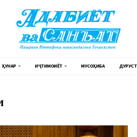
ҲУНАР
ИҶТИМОИЁТ
МУСОҲИБА
ДУРУСТ
м