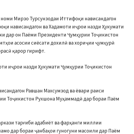
ба номи Мирзо Турсунзодаи Иттифоқи нависандагон
қи нависандагон ва Хадамоти иҷрои назди Ҳукумати
 ки дар он Паёми Президенти Ҷумҳурии Тоҷикистон
мтҳои асосии сиёсати дохилӣ ва хориҷии ҷумҳурӣ
ррасӣ қарор гирифт.
оти иҷрои назди Ҳукумати Ҷумҳурии Тоҷикистон
исандагон Равшан Махсумзод ва ёвари раиси
рии Тоҷикистон Рухшона Муҳаммадӣ дар бораи Паём
ркази тарғиби адабиёт ва фарҳанги миллии
амо дар бораи ҷанбаҳои гуногуни масоили дар Паём