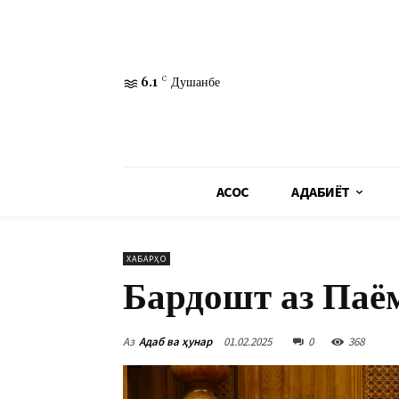
6.1
C
Душанбе
АСОСӢ
АДАБИЁТ
ХАБАРҲО
Бардошт аз Паё
Аз
Адаб ва ҳунар
01.02.2025
0
368