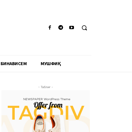
 БИНАВИСЕМ
МУШФИҚӢ
- Таблиғ -