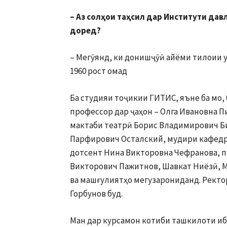
– Аз солҳои таҳсил дар Институти дав
доред
?
– Мегӯянд, ки донишҷӯӣ айёми тилоии у
1960 рост омад
Ба студияи тоҷикии ГИТИС, яъне ба мо,
профессор дар ҷаҳон – Олга Ивановна П
мактаби театрӣ Борис Владимирович Б
Парфирович Осталский, мудири кафедр
дотсент Нина Викторовна Чефранова, 
Викторович Пажитнов, Шавкат Ниёзӣ, Ма
ва машғулиятҳо мегузарониданд. Рект
Горбунов буд.
Ман дар курсамон котиби ташкилоти иб