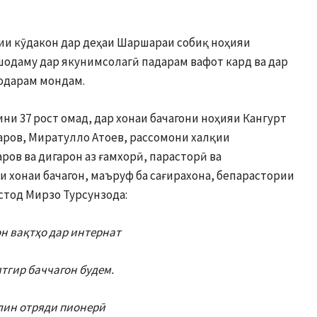
лии кӯдакон дар деҳаи Шаршараи собиқ ноҳияи
ушодаму дар якунимсолагӣ падарам вафот кард ва дар
одарам мондам.
ни 37 рост омад, дар хонаи бачагони ноҳияи Кангурт
аров, Миратулло Атоев, рассомони халқии
ров ва дигарон аз ғамхорӣ, парасторӣ ва
 хонаи бачагон, маъруф ба сағирахона, бепарастории
стод Мирзо Турсунзода:
он вақтҳо дар интернат
тгир баччагон будем.
лин отряди пионерӣ