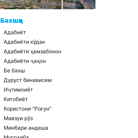
Бахшҳо
Адабиёт
Адабиёти кӯдак
Адабиёти ҳамзабонон
Адабиёти ҷаҳон
Бе бахш
Дуруст бинависем
Иҷтимоиёт
Китобиёт
Користони "Роғун"
Мавзуи рӯз
Минбари андеша
Мусоҳиба