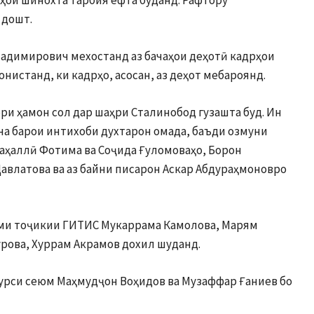
 дошт.
ладимирович мехостанд аз бачаҳои деҳотӣ кадрҳои
нистанд, ки кадрҳо, асосан, аз деҳот мебароянд.
и ҳамон сол дар шаҳри Сталинобод гузашта буд. Ин
а барои интихоби духтарон омада, баъди озмуни
маҳаллӣ Фотима ва Соҷида Ғуломоваҳо, Борон
Давлатова ва аз байни писарон Аскар Абдураҳмоновро
уюми тоҷикии ГИТИС Мукаррама Камолова, Марям
урова, Хуррам Акрамов дохил шуданд.
 курси сеюм Маҳмудҷон Воҳидов ва Музаффар Ғаниев бо