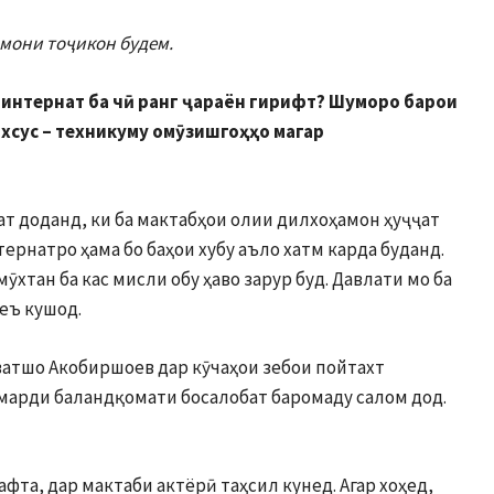
имони тоҷикон будем
.
интернат ба чӣ ранг ҷараён гирифт? Шуморо барои
ахсус – техникуму омӯзишгоҳҳо магар
ат доданд, ки ба мактабҳои олии дилхоҳамон ҳуҷҷат
ернатро ҳама бо баҳои хубу аъло хатм карда буданд.
хтан ба кас мисли обу ҳаво зарур буд. Давлати мо ба
еъ кушод.
ватшо Акобиршоев дар кӯчаҳои зебои пойтахт
 марди баландқомати босалобат баромаду салом дод.
афта, дар мактаби актёрӣ таҳсил кунед. Агар хоҳед,