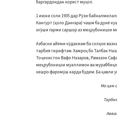
баргардондан корест муҳол.
1 июни соли 1935 дар Рӯзи байналмила
Кангурт (ҳоло Данғара) чашм ба дунё к
оғӯши гарми саршор аз меҳрубониҳои м
Азбаски айёми кӯдакиам ба солҳои вазни
тарбия гирифтам. Хамроҳ бо Талбак Наз
Тоҷикистон Вафо Назаров, Рамазон Сафа
меҳрубониҳои муаллимон ва мураббиҳои
хешро фаромӯш карда будем. Ба қавли у
Мо ҳам 
Тарбия
Авва