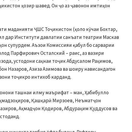
икистон ҳозир шавед. Он ҷо аз ҷавонон имтиҳон
рати маданияти ҶШС Тоҷикистон (ҳоло кӯчаи Бохтар,
сил дар Институти давлатии санъати театрии Маскав
иҳон супурдем. Аъзои Комиссияи қабул бо сарварии
лод Парфирович Осталский – раис, аз вазири
ода, устодони саҳнаи тоҷик Абдусалом Раҳимов,
он Назаров, Азиза Азимова ва шоиру нависандагон
авони тоҷикро интихоб карданд.
авонони ташнаи илму маърифат – ман, Ҳабибулло
аҳмадзоҳиров, Қашқарӣ Мирзоев, Неъматҷон
азиров, Аҳмадҷон Қодиров, Абдураҳим Қуддусов ва
стоданд.
ҳои шинохта тарбия ёфта буданд. Рафтору