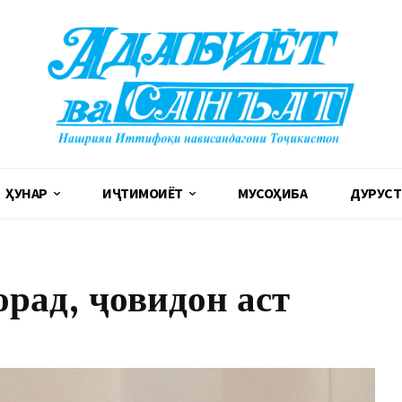
ҲУНАР
ИҶТИМОИЁТ
МУСОҲИБА
ДУРУСТ
рад, ҷовидон аст