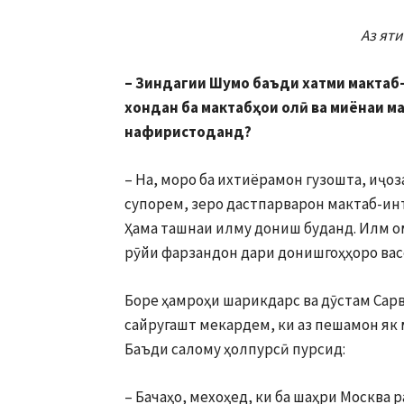
Аз ят
– Зиндагии Шумо баъди хатми мактаб-
хондан ба мактабҳои олӣ ва миёнаи м
нафиристоданд?
– На, моро ба ихтиёрамон гузошта, иҷоз
супорем, зеро дастпарварон мактаб-инт
Ҳама ташнаи илму дониш буданд. Илм омӯ
рӯйи фарзандон дари донишгоҳҳоро вас
Боре ҳамроҳи шарикдарс ва дӯстам Сар
сайругашт мекардем, ки аз пешамон як
Баъди салому ҳолпурсӣ пурсид:
– Бачаҳо, мехоҳед, ки ба шаҳри Москва р