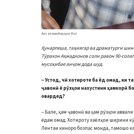
Акс аз манбаъҳои боз
Ҳунарпеша, таҳиягар ва драматурги ши
Тӯрахон Аҳмадхонов соли равон 90-солаг
мусоҳибае анҷом дода шуд.
– Устод, чӣ хотироте ба ёд омад, ки
ҷавонӣ ё рӯзҳои нахустини ҳамкорӣ б
овардед?
– Бале, ҳам ҷавонӣ ва ҳам рӯзҳои аввал
ёдам омад. Хотироту хаёлҳои ширини кӯ
Лентаи киноро бозпас монда, тамошо к