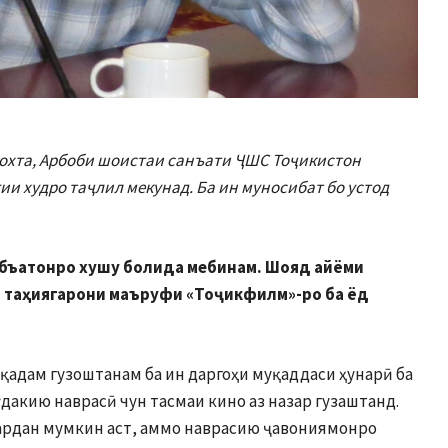
нохта, Арбоби шоистаи санъати ҶШС Тоҷикистон
ии худро таҷлил мекунад. Ба ин муносибат бо устод
 табъатонро хушу болида мебинам. Шояд айёми
о таҳиягарони маъруфи «Тоҷикфилм»-ро ба ёд
и қадам гузоштанам ба ин даргоҳи муқаддаси ҳунарӣ ба
дакию наврасӣ чун тасмаи кино аз назар гузаштанд.
ардан мумкин аст, аммо наврасию ҷавониямонро