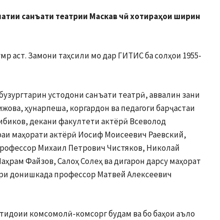
латии санъати
театрии Маскав чӣ хотираҳои ширин
мр аст. Замони таҳсили мо дар ГИТИС ба солҳои 1955-
 бузургтарин устодони санъати театрӣ, аввалин зани
ижова, ҳунарпеша, коргардон ва педагоги барҷастаи
ибиков, декани факултети актёрӣ Всеволод
аи маҳорати актёрӣ Иосиф Моисеевич Раевский,
профессор Михаил Петрович Чистяков, Николай
ҳрам Файзов, Салоҳ Солеҳ ва дигарон дарсу маҳорат
ори донишкада профессор Матвей Алексеевич
тидоии комсомолӣ-комсорг будам ва бо баҳои аъло