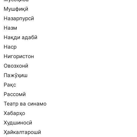
Мушфиқӣ
Назарпурсӣ
Назм
Нақди адабӣ
Наср
Нигористон
Овозхонӣ
Пажӯҳиш
Рақс
Рассомӣ
Театр ва синамо
Хабарҳо
Худшиносӣ
Ҳайкалтарошӣ