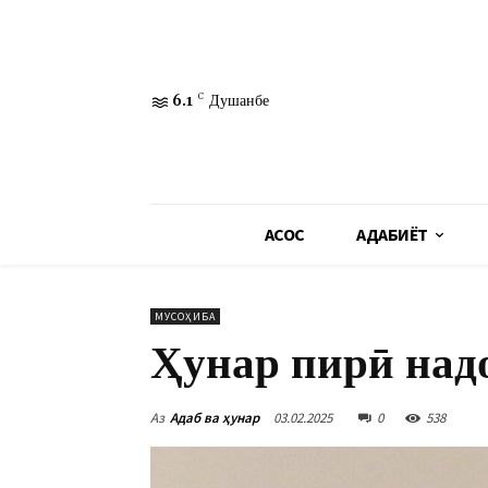
6.1
C
Душанбе
АСОСӢ
АДАБИЁТ
МУСОҲИБА
Ҳунар пирӣ надо
Аз
Адаб ва ҳунар
03.02.2025
0
538