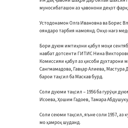
муносибаташон аз ҷавонони деҳот фарқ
Устодонамон Олга Ивановна ва Борис В
ояндаро тарбия намоянд. Онҳо нағз медо
Бори дуюм имтиҳони қабул моҳи сентябр
навбат дотсенти ГИТИС Нина Викторовн
Комиссияи қабул аз ҳисоби духтарони 
Сангмамадова, Гавҳар Алиева, Мастура 
барои таҳсил ба Маскав бурд.
Соли дуюми таҳсил – 1956 ба гурӯҳи д
Исоева, Ҳошим Гадоев, Тамара Абдушук
Соли сеюми таҳсил, яъне соли 1957, аз
мо ҳамроҳ шуданд.