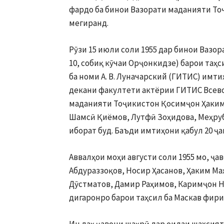
фардо ба бинои Вазорати маданияти Тоҷ
мегиранд.
Рӯзи 15 июли соли 1955 дар бинои Вазо
10, собиқ кӯчаи Орҷонкидзе) барои таҳ
ба номи А. В. Луначарский (ГИТИС) имт
декани факултети актёрии ГИТИС Всево
маданияти Тоҷикистон Қосимҷон Ҳакимз
Шамсӣ Қиёмов, Лутфӣ Зоҳидова, Меҳруб
иборат буд. Баъди имтиҳони қабул 20 ҷ
Аввалҳои моҳи августи соли 1955 мо, ҷ
Абдураззоқов, Носир Ҳасанов, Ҳаким М
Дӯстматов, Дамир Раҳимов, Каримҷон Н
дигаронро барои таҳсил ба Маскав фири
Ин даҳ ҷавони шаҳрӣ дар оилаи шахсият