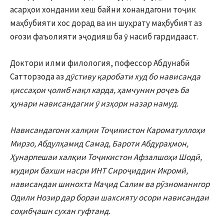
асарҳои хондании хеш байни хонандагони тоҷик
маҳбубияти хос дорад ва ин шуҳрату маҳбубият аз
оғози фаъолияти эҷодияш ба ӯ насиб гардидааст.
Доктори илми филология, пофессор Абдунабӣ
Сатторзода аз
дӯстиву қаробати худ бо нависанда
қиссаҳои ҷолиб нақл карда, ҳамчунин роҷеъ ба
ҳунари нависандагии ӯ изҳори назар намуд.
Нависандагони халқии Тоҷикистон Кароматуллоҳи
Мирзо, Абдулҳамид Самад, Бароти Абдураҳмон,
Ҳунарпешаи халқии Тоҷикистон Афзалшоҳи Шодӣ,
мудири бахши насри ИНТ Сироҷиддин Икромӣ,
нависандаи шинохта Маҷид Салим ва рӯзноманигор
Одили Нозир дар бораи шахсияту осори нависандаи
соҳибҷашн сухан гуфтанд.