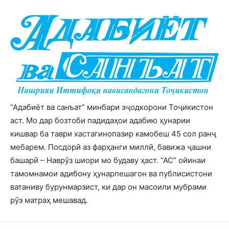
“Адабиёт ва санъат” минбари эҷодкорони Тоҷикистон
аст. Мо дар бозтоби падидаҳои адабию ҳунарии
кишвар ба таври хастагинопазир камобеш 45 сол ранҷ
мебарем. Посдорӣ аз фарҳанги миллӣ, бавижа ҷашни
башарӣ – Наврӯз шиори мо будаву ҳаст. “АС” ойинаи
тамомнамои адибону ҳунарпешагон ва публисистони
ватаниву бурунмарзист, ки дар он масоили мубрами
рӯз матраҳ мешавад.