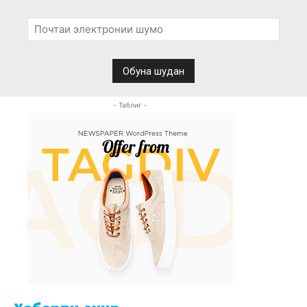
- Таблиғ -