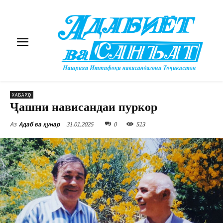
ХАБАРҲО
Ҷашни нависандаи пуркор
31.01.2025
0
513
Аз
Адаб ва ҳунар