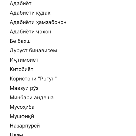
Адабиёт
Адабиёти кӯдак
Адабиёти ҳамзабонон
Адабиёти ҷаҳон
Бе бахш
Дуруст бинависем
Иҷтимоиёт
Китобиёт
Користони "Роғун"
Мавзуи рӯз
Минбари андеша
Мусоҳиба
Мушфиқӣ
Назарпурсӣ
Назм