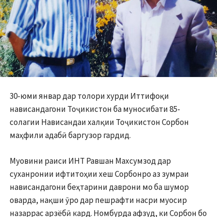
30-юми январ дар толори хурди Иттифоқи
нависандагони Тоҷикистон ба муносибати 85-
солагии Нависандаи халқии Тоҷикистон Сорбон
маҳфили адабӣ баргузор гардид.
Муовини раиси ИНТ Равшан Махсумзод дар
суханронии ифтитоҳии хеш Сорбонро аз зумраи
нависандагони беҳтарини даврони мо ба шумор
оварда, нақши ӯро дар пешрафти насри муосир
назаррас арзёбӣ кард. Номбурда афзуд, ки Сорбон бо