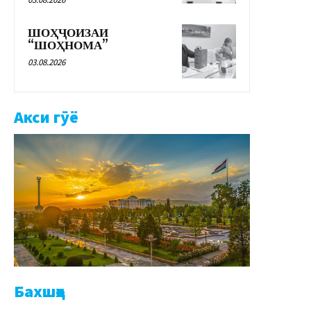
ШОҲҶОИЗАИ
“ШОҲНОМА”
03.08.2026
Акси гӯё
Бахшҳо