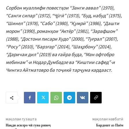
Сорбон муаллифи повестҳои “Занги аввал” (1970),
“Санги сипар” (1972), “Ҷӯгӣ” (1973), “Буд, набуд” (1975),
“Шинел” (1978), “Сабо” (1980), “Қумрӣ” (1986), “Дашти
морон” (1990), романҳои “Актёр” (1981), “Зарафшон”
(1988), “Достони писари Худо” (2000), “Туғрал” (2007),
“Росу” (2010), “Барзгар” (2014), “Шаҳрбону” (2014),
“Даричаи дил” (2019) ва ғайра буда, “Ман офтобро
мебинам”-и Нодар Думбадзе ва “Киштии сафед”-и
Чингиз Айтматовро ба тоҷикӣ тарҷума кардааст.
мақолаи гузашта
мақолаи навбатӣ
Нақди асилро чӣ гуна ривоҷ
Бардошт аз Паём