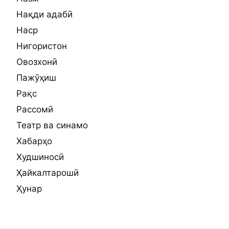
Нақди адабӣ
Наср
Нигористон
Овозхонӣ
Пажӯҳиш
Рақс
Рассомӣ
Театр ва синамо
Хабарҳо
Худшиносӣ
Ҳайкалтарошӣ
Ҳунар