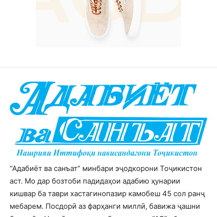
“Адабиёт ва санъат” минбари эҷодкорони Тоҷикистон
аст. Мо дар бозтоби падидаҳои адабию ҳунарии
кишвар ба таври хастагинопазир камобеш 45 сол ранҷ
мебарем. Посдорӣ аз фарҳанги миллӣ, бавижа ҷашни