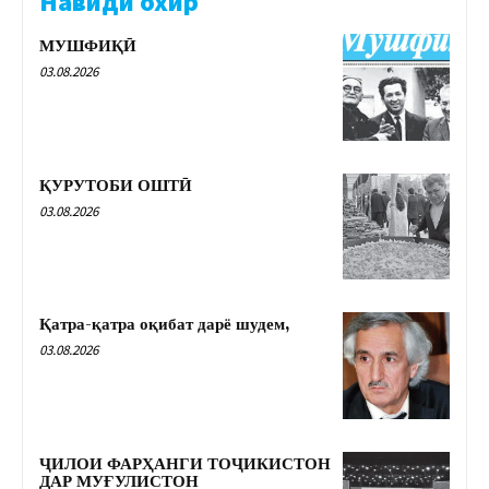
Навиди охир
МУШФИҚӢ
03.08.2026
ҚУРУТОБИ ОШТӢ
03.08.2026
Қатра-қатра оқибат дарё шудем,
03.08.2026
ҶИЛОИ ФАРҲАНГИ ТОҶИКИСТОН
ДАР МУҒУЛИСТОН