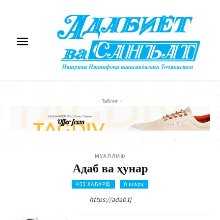
- Таблиғ -
МУАЛЛИФ
Адаб ва ҳунар
403 ХАБАРҲО
0 шарҳ
https://adab.tj