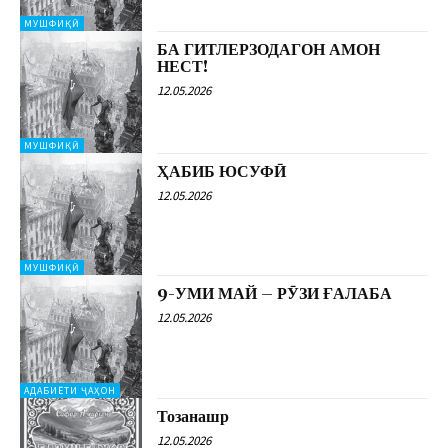
МУШФИҚӢ
БА ГИТЛЕРЗОДАГОН АМОН
НЕСТ!
12.05.2026
МУШФИҚӢ
ҲАБИБ ЮСУФӢ
12.05.2026
МУШФИҚӢ
9-УМИ МАЙ – РӮЗИ ҒАЛАБА
12.05.2026
АДАБИЁТИ ҶАҲОН
Тозанашр
12.05.2026