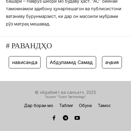
башарӣ – Наврӯз шиори мо будаву ҳаст. “АС” ойинаи
тамомнамои адибону ҳунарпешагон ва публисистони
ватаниву бурунмарзист, ки дар он масоили мубрами
рӯз матраҳ мешавад.
# РАВАНДҲО
нависанда
Абдулҳамид Самад
ҳаҷвия
т
© «Адабиёт ва санъат», 2025
Таҳияи "
Turon Technology
"
Дар бораи мо
Таблиғ
Обуна
Тамос