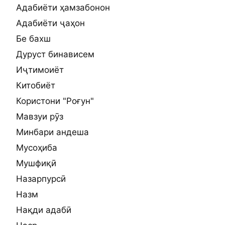
Адабиёти ҳамзабонон
Адабиёти ҷаҳон
Бе бахш
Дуруст бинависем
Иҷтимоиёт
Китобиёт
Користони "Роғун"
Мавзуи рӯз
Минбари андеша
Мусоҳиба
Мушфиқӣ
Назарпурсӣ
Назм
Нақди адабӣ