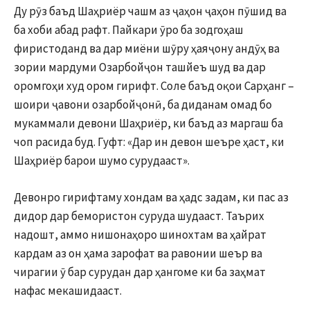
Ду рӯз баъд Шаҳриёр чашм аз ҷаҳон ҷаҳон пӯшид ва
ба хоби абад рафт. Пайкари ӯро ба зодгоҳаш
фиристоданд ва дар миёни шӯру ҳаяҷону андӯҳ ва
зории мардуми Озарбойҷон ташйеъ шуд ва дар
оромгоҳи худ ором гирифт. Соле баъд оқои Сарҳанг –
шоири ҷавони озарбойҷонӣ, ба диданам омад бо
мукаммали девони Шаҳриёр, ки баъд аз маргаш ба
чоп расида буд. Гуфт: «Дар ин девон шеъре ҳаст, ки
Шаҳриёр барои шумо сурудааст».
Девонро гирифтаму хондам ва ҳадс задам, ки пас аз
дидор дар бемористон суруда шудааст. Таърих
надошт, аммо нишонаҳоро шинохтам ва ҳайрат
кардам аз он ҳама зарофат ва равонии шеър ва
чирагии ӯ бар сурудан дар ҳангоме ки ба заҳмат
нафас мекашидааст.