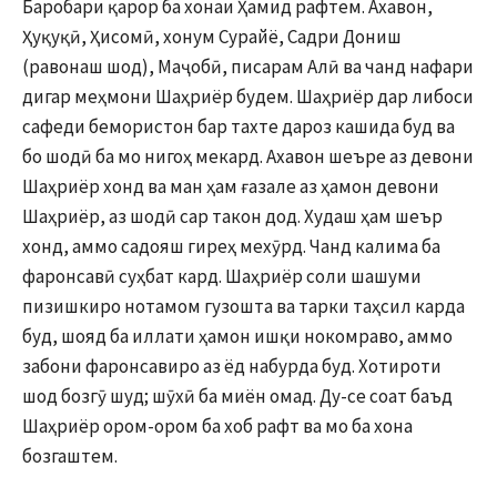
Баробари қарор ба хонаи Ҳамид рафтем. Ахавон,
Ҳуқуқӣ, Ҳисомӣ, хонум Сурайё, Садри Дониш
(равонаш шод), Маҷобӣ, писарам Алӣ ва чанд нафари
дигар меҳмони Шаҳриёр будем. Шаҳриёр дар либоси
сафеди бемористон бар тахте дароз кашида буд ва
бо шодӣ ба мо нигоҳ мекард. Ахавон шеъре аз девони
Шаҳриёр хонд ва ман ҳам ғазале аз ҳамон девони
Шаҳриёр, аз шодӣ сар такон дод. Худаш ҳам шеър
хонд, аммо садояш гиреҳ мехӯрд. Чанд калима ба
фаронсавӣ суҳбат кард. Шаҳриёр соли шашуми
пизишкиро нотамом гузошта ва тарки таҳсил карда
буд, шояд ба иллати ҳамон ишқи нокомраво, аммо
забони фаронсавиро аз ёд набурда буд. Хотироти
шод бозгӯ шуд; шӯхӣ ба миён омад. Ду-се соат баъд
Шаҳриёр ором-ором ба хоб рафт ва мо ба хона
бозгаштем.