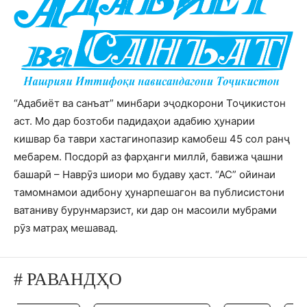
“Адабиёт ва санъат” минбари эҷодкорони Тоҷикистон
аст. Мо дар бозтоби падидаҳои адабию ҳунарии
кишвар ба таври хастагинопазир камобеш 45 сол ранҷ
мебарем. Посдорӣ аз фарҳанги миллӣ, бавижа ҷашни
башарӣ – Наврӯз шиори мо будаву ҳаст. “АС” ойинаи
тамомнамои адибону ҳунарпешагон ва публисистони
ватаниву бурунмарзист, ки дар он масоили мубрами
рӯз матраҳ мешавад.
# РАВАНДҲО