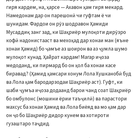
гиря кардем, на, ҳарсе — Ахавон ҳам гиря мекард.
Намедонам дар он парешонӣ чи гуфтам ё чи
шунидам. Фардои он рӯз шодравон Ҳамиди
Мусаддиқ занг зад, ки Шаҳриёр мулоқоти дирӯзро
кофӣ надонистааст ва мехоҳад дар хонаи ман (яъне
хонаи Ҳамид) бо ҷамъе аз шоирон ва аз ҷумла шумо
мулоқот кунад. Ҳайрат кардам! Магар иҷоза
медоданд, ки пирмард бо он ҳол ба хонаи касе
биравад? (Ҳамид ҳамсари хонум Лола Хушканобӣ буд
ва Лола ҳам бародарзодаи Шаҳриёр аст). Гуфт, ки
шаби ҷумъа иҷоза додаанд барои чанд соат Шаҳриёр
бо омбулонс (мошини ёрии таъҷилӣ) ва парастори
махсус ба хонаи Ҳамид ва Лола биёяд ва мо ҳам дар
он ҷо бо Шаҳриёр дидор кунем ва хотироти
гузаштаро таҷдид.