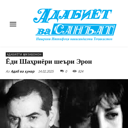
АДАБИЁТИ ҲАМЗАБОНОН
Ёди Шаҳриёри шеъри Эрон
14.02.2025
0
824
Аз
Адаб ва ҳунар