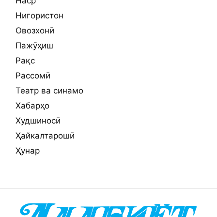
Наср
Нигористон
Овозхонӣ
Пажӯҳиш
Рақс
Рассомӣ
Театр ва синамо
Хабарҳо
Худшиносӣ
Ҳайкалтарошӣ
Ҳунар