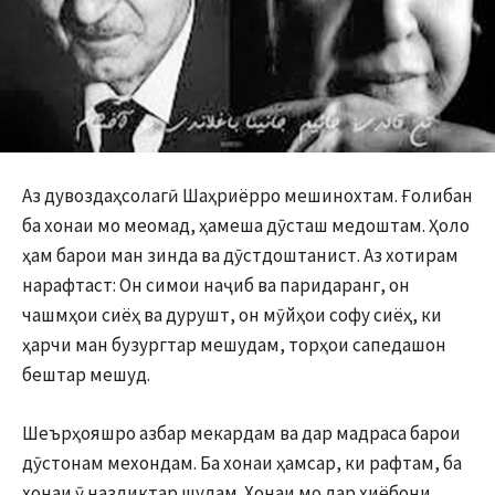
Аз дувоздаҳсолагӣ Шаҳриёрро мешинохтам. Ғолибан
ба хонаи мо меомад, ҳамеша дӯсташ медоштам. Ҳоло
ҳам барои ман зинда ва дӯстдоштанист. Аз хотирам
нарафтаст: Он симои наҷиб ва паридаранг, он
чашмҳои сиёҳ ва дурушт, он мӯйҳои софу сиёҳ, ки
ҳарчи ман бузургтар мешудам, торҳои сапедашон
бештар мешуд.
Шеърҳояшро азбар мекардам ва дар мадраса барои
дӯстонам мехондам. Ба хонаи ҳамсар, ки рафтам, ба
хонаи ӯ наздиктар шудам. Хонаи мо дар хиёбони