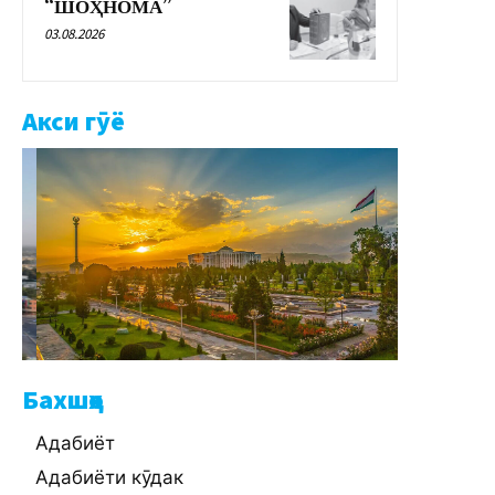
“ШОҲНОМА”
03.08.2026
Акси гӯё
Бахшҳо
Адабиёт
Адабиёти кӯдак