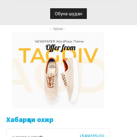
- Таблиғ -
Хабарҳои охир