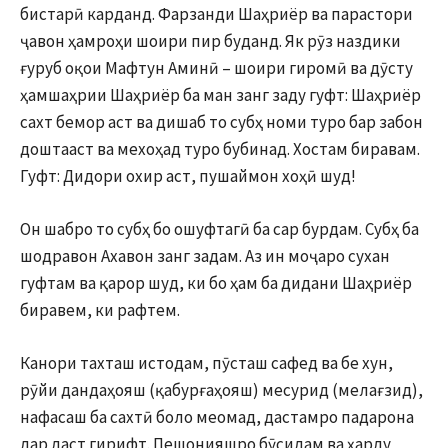
бистарӣ карданд. Фарзанди Шаҳриёр ва парастори
ҷавон ҳамроҳи шоири пир буданд. Як рӯз наздики
ғуруб оқои Мафтун Аминӣ – шоири гиромӣ ва дӯсту
ҳамшаҳрии Шаҳриёр ба ман занг заду гуфт: Шаҳриёр
сахт бемор аст ва дишаб то субҳ номи туро бар забон
доштааст ва мехоҳад туро бубинад. Хостам биравам.
Гуфт: Дидори охир аст, пушаймон хоҳӣ шуд!
Он шабро то субҳ бо ошуфтагӣ ба сар бурдам. Субҳ ба
шодравон Ахавон занг задам. Аз ин моҷаро сухан
гуфтам ва қарор шуд, ки бо ҳам ба дидани Шаҳриёр
биравем, ки рафтем.
Канори тахташ истодам, пӯсташ сафед ва бе хун,
рӯйи дандаҳояш (қабурғаҳояш) месурид (мелағзид),
нафасаш ба сахтӣ боло меомад, дастамро падарона
дар даст гирифт. Пешонияшро бӯсидам ва ҳарду