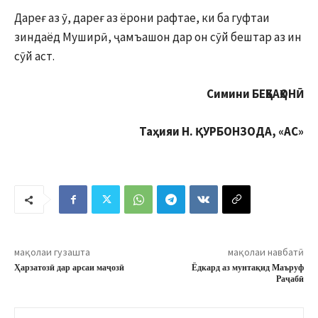
Дареғ аз ӯ, дареғ аз ёрони рафтае, ки ба гуфтаи
зиндаёд Муширӣ, ҷамъашон дар он сӯй бештар аз ин
сӯй аст.
Симини БЕҲБАҲОНӢ
Таҳияи Н. ҚУРБОНЗОДА, «АС»
мақолаи гузашта
мақолаи навбатӣ
Ҳарзатозӣ дар арсаи маҷозӣ
Ёдкард аз мунтақид Маъруф
Раҷабӣ