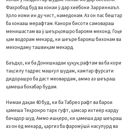
Фахробод буд ва хонаи ӯ дар хиёбони Зарриннаъл.
Ҳоло номи ин ду чист, намедонам. Аз он пас бештар
ба хонааш мерафтам. Канори бисоти самовараш
менишастам ва ӯ шеърҳояшро бароям мехонд. Гоҳе
ҳам водорам мекард, ки шеъре барояш бихонам ва
мехондаму ташвиқам мекард.
Баъдҳо, ки ба Донишкадаи ҳуқуқ рафтам ва ба кори
таҳсилу тадрис машғул шудам, камтар фурсати
дидорашро ба даст меовардам, аммо аз шеъраш
ҳамеша бохабар будам.
Нимаи даҳаи 40 буд, ки ба Табрез рафт ва барои
ҳамеша Теҳронро тарк гуфт, ҳамсар ихтиёр карду
бачадор шуд. Аммо ишқеро, ки ҳамеша дар шеъраш
аз он ёд мекард, ҳаргиз ба фаромӯшӣ насупурд ва