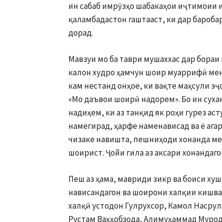
ин сабаб имрӯзҳо шабакаҳои иҷтимоии 
қаламбадастон гаштааст, ки дар бароба
дорад.
Мавзуи мо ба таври мушаххас дар бораи
калон худро ҳамчун шоир муаррифӣ мен
кам нестанд онҳое, ки вақте маҳсули э
«Мо даъвои шоирӣ надорем». Бо ин суха
надиҳем, ки аз танқид як роҳи гурез аст
намегирад, ҳарфе наменависад ва ё агар
чизаке навишта, пешниҳоди хонанда ме
шоирист. Ҷойи гила аз аксари хонандаго
Пеш аз ҳама, мавриди зикр ва боиси хуш
нависандагон ва шоирони халқии кишва
халқӣ устодон Гулрухсор, Камол Насрул
Рустам Ваҳҳобзода, Алимуҳаммад Мурод