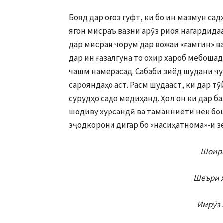
Бояд дар оғоз гуфт, ки бо ин мазмун сад
ягон мисраъ вазни арӯз риоя нагардидаа
дар мисраи чорум дар вожаи «ғамгин» ва
дар ин ғазалгуна то охир хароб мебошад
чашм намерасад. Сабаби зиёд шудани чу
сарояндаҳо аст. Расм шудааст, ки дар т
сурудҳо садо медиҳанд. Ҳол он ки дар б
шодиву хурсандӣ ва таманниёти нек бош
эҷодкорони дигар бо «насиҳатнома»-и 
Шоири
Шеъри х
Имрӯз 