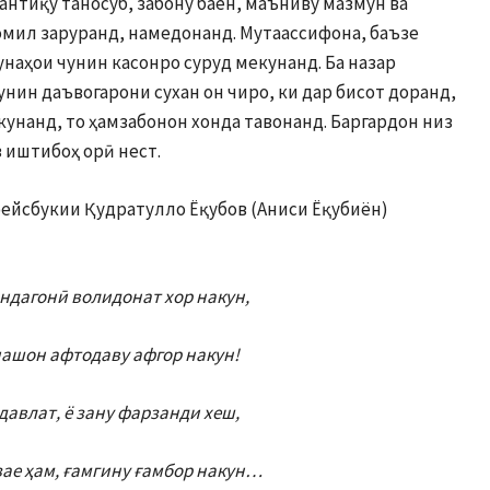
антиқу таносуб, забону баён, маъниву мазмун ва
омил заруранд, намедонанд. Мутаассифона, баъзе
наҳои чунин касонро суруд мекунанд. Ба назар
унин даъвогарони сухан он чиро, ки дар бисот доранд,
кунанд, то ҳамзабонон хонда тавонанд. Баргардон низ
з иштибоҳ орӣ нест.
фейсбукии Қудратулло Ёқубов (Аниси Ёқубиён)
индагонӣ волидонат хор накун,
ашон афтодаву афгор накун!
давлат, ё зану фарзанди хеш,
ае ҳам, ғамгину ғамбор накун…