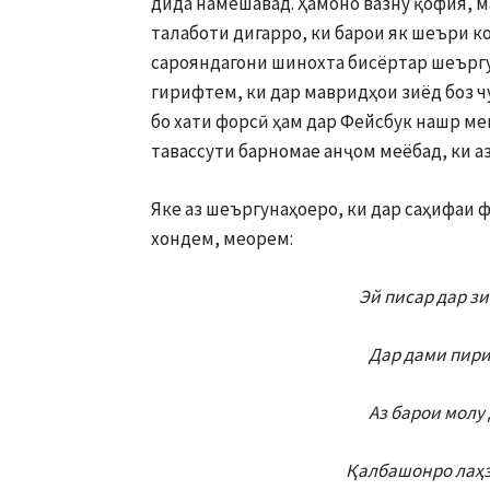
дида намешавад. Ҳамоно вазну қофия, м
талаботи дигарро, ки барои як шеъри к
сарояндагони шинохта бисёртар шеъргу
гирифтем, ки дар мавридҳои зиёд боз ч
бо хати форсӣ ҳам дар Фейсбук нашр ме
тавассути барномае анҷом меёбад, ки а
Яке аз шеъргунаҳоеро, ки дар саҳифаи 
хондем, меорем:
Эй писар дар з
Дар дами пири
Аз барои молу 
Қалбашонро лаҳз