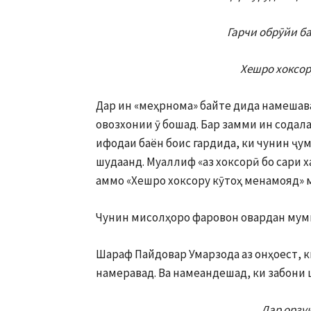
Гарчи обрӯйи б
Хешро хоксор
Дар ин «меҳрнома» байте дида намешава
овозхонии ӯ бошад. Бар замми ин содала
ифодаи баён боис гардида, ки чунин ҷу
шудаанд. Муаллиф «аз хоксорӣ бо сари 
аммо «Хешро хоксору кӯтоҳ менамояд» м
Чунин мисолҳоро фаровон овардан мумк
Шараф Пайдовар Умарзода аз онҳоест, 
намеравад. Ва намеандешад, ки забони 
Дар орзуи