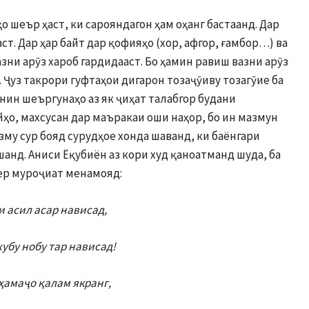
ҳо шеър ҳаст, ки сарояндагон ҳам оҳанг бастаанд. Дар
ст. Дар ҳар байт дар қофияҳо (хор, афгор, ғамбор…) ва
зни арӯз хароб гардидааст. Бо ҳамин равиш вазни арӯз
. Ҷуз такрори гуфтаҳои дигарон тозаҷӯиву тозагӯие ба
нин шеъргунаҳо аз як ҷиҳат талабгор будани
ӯйҳо, махсусан дар маъракаи оши наҳор, бо ин мазмун
азму сур бояд сурудҳое хонда шаванд, ки баёнгари
анд. Аниси Ёқубиён аз кори худ қаноатманд шуда, ба
зер муроҷиат менамояд:
 асил асар нависад,
убу нобу тар нависад!
ҳамаҷо қалам якранг,