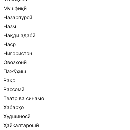
Мушфиқӣ
Назарпурсӣ
Назм
Нақди адабӣ
Наср
Нигористон
Овозхонӣ
Пажӯҳиш
Рақс
Рассомӣ
Театр ва синамо
Хабарҳо
Худшиносӣ
Ҳайкалтарошӣ