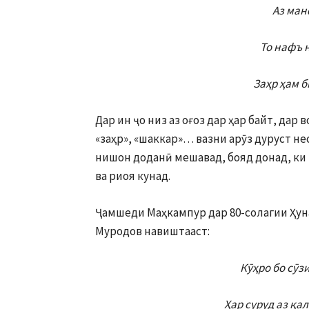
Аз ман
То нафъ 
Заҳр ҳам 
Дар ин ҷо низ аз оғоз дар ҳар байт, дар 
«заҳр», «шаккар»… вазни арӯз дуруст не
нишон доданӣ мешавад, бояд донад, ки 
ва риоя кунад.
Ҷамшеди Маҳкампур дар 80-солагии Ҳу
Муродов навиштааст:
Кӯҳро бо сӯз
Ҳар суруд аз қа