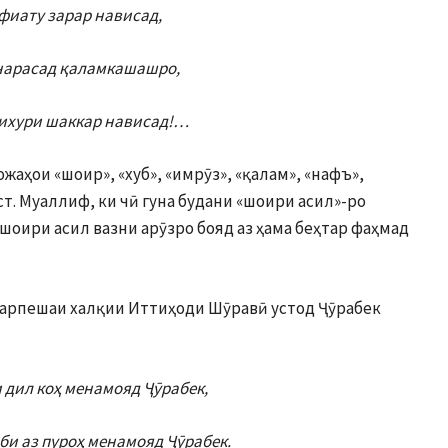
фиату зарар нависад,
нарасад қаламкашашро,
бихури шаккар нависад!…
вожаҳои «шоир», «хуб», «имрӯз», «қалам», «нафъ»,
ст. Муаллиф, ки чӣ гуна будани «шоири асил»-ро
шоири асил вазни арӯзро бояд аз ҳама беҳтар фаҳмад
нарпешаи халқии Иттиҳоди Шӯравӣ устод Ҷӯрабек
и дил коҳ менамояд Ҷӯрабек,
лби аз пуроҳ менамояд Ҷӯрабек.