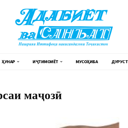
ҲУНАР
ИҶТИМОИЁТ
МУСОҲИБА
ДУРУСТ
рсаи маҷозӣ