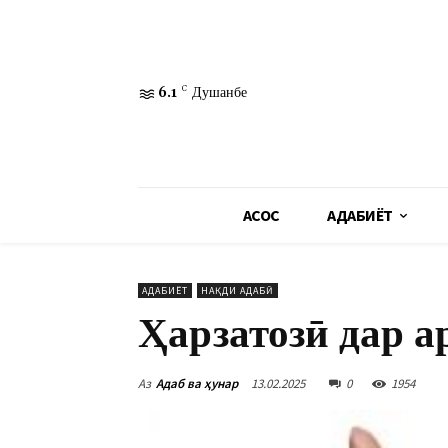
6.1
C
Душанбе
АСОСӢ
АДАБИЁТ
АДАБИЁТ
НАҚДИ АДАБӢ
Ҳарзатозӣ дар а
Аз
Адаб ва ҳунар
13.02.2025
0
1954