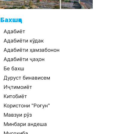
Бахшҳо
Адабиёт
Адабиёти кӯдак
Адабиёти ҳамзабонон
Адабиёти ҷаҳон
Бе бахш
Дуруст бинависем
Иҷтимоиёт
Китобиёт
Користони "Роғун"
Мавзуи рӯз
Минбари андеша
Мусоҳиба