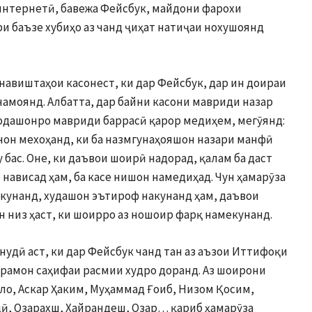
интернетӣ, бавежа Фейсбук, майдони фарохи
ри баъзе хубиҳо аз чанд ҷиҳат натиҷаи нохушоянд
 навиштаҳои касонест, ки дар Фейсбук, дар ин доираи
амоянд. Албатта, дар байни касони мавриди назар
ҷодашонро мавриди баррасӣ қарор медиҳем, мегӯянд:
нон мехоҳанд, ки ба назмгунаҳояшон назари манфӣ
у бас. Оне, ки даъвои шоирӣ надорад, қалам ба даст
 нависад ҳам, ба касе нишон намедиҳад. Чун ҳамарӯза
кунанд, худашон эътироф накунанд ҳам, даъвои
н низ ҳаст, ки шоирро аз ношоир фарқ намекунанд.
нудӣ аст, ки дар Фейсбук чанд тан аз аъзои Иттифоқи
рамон саҳифаи расмии худро доранд. Аз шоирони
ло, Аскар Ҳаким, Муҳаммад Ғоиб, Низом Қосим,
ӣ, Озарахш, Хайрандеш, Озар… қариб ҳамарӯза