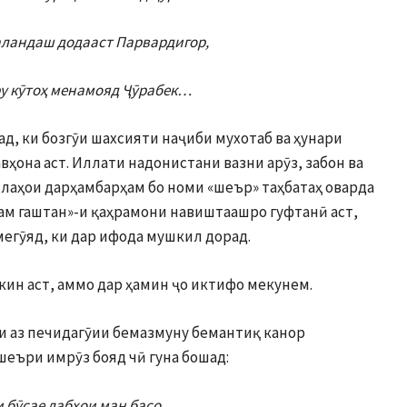
аландаш додааст Парвардигор,
у кӯтоҳ менамояд Ҷӯрабек…
д, ки бозгӯи шахсияти наҷиби мухотаб ва ҳунари
вҳона аст. Иллати надонистани вазни арӯз, забон ва
млаҳои дарҳамбарҳам бо номи «шеър» таҳбатаҳ оварда
хам гаштан»-и қаҳрамони навиштаашро гуфтанӣ аст,
егӯяд, ки дар ифода мушкил дорад.
ин аст, аммо дар ҳамин ҷо иктифо мекунем.
ки аз печидагӯии бемазмуну бемантиқ канор
шеъри имрӯз бояд чӣ гуна бошад:
 бӯсае лабҳои ман басо,