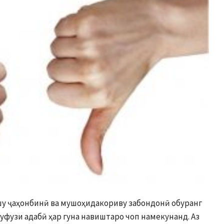
шу ҷаҳонбинӣ ва мушоҳидакориву забондонӣ обуранг
уфузи адабӣ ҳар гуна навиштаро чоп намекунанд. Аз