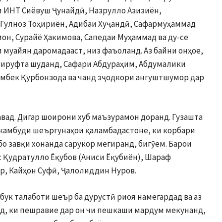
 ИНТ Сиёвуш Ҷунайдӣ, Назрулло Азизиён,
 Гулноз Тоҳириён, Адибаи Хуҷандӣ, Сафармуҳаммад
он, Сурайё Ҳакимова, Сапедаи Муҳаммад ва ду-се
 муайян даромадааст, низ фаъоланд. Аз байни онҳое,
азируфта шуданд, Сафари Абдураҳим, Абдумалики
имбек Қурбонзода ва чанд эҷодкори ангуштшумор дар
вад. Дигар шоирони хуб маъзурамон доранд. Гузашта
аз камбуди шеъргунаҳои қаламбадастоне, ки корбари
бо завқи хонанда сарукор мегиранд, бигӯем. Барои
: Қудратулло Ёқубов (Аниси Ёқубиён), Шараф
, Кайҳон Суфӣ, Ҷалолиддин Нуров.
ук талаботи шеър ба дурустӣ риоя намегардад ва аз
д, ки пешравие дар он чи пешкаши мардум мекунанд,