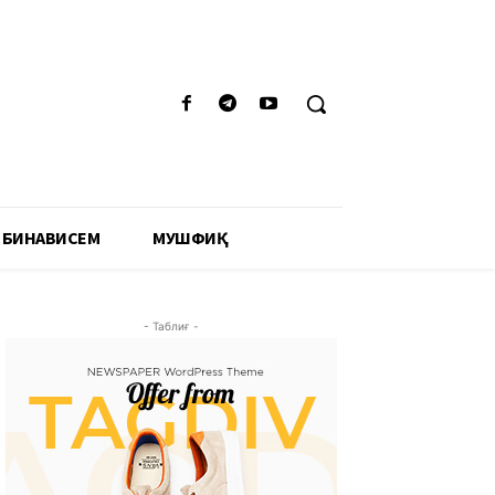
 БИНАВИСЕМ
МУШФИҚӢ
- Таблиғ -