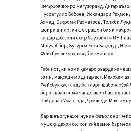
шеърҳояшонро мегузоранд. Дигар аъзои
Нусратулло Бобоев, Искандари Раҳмон,
Аҳмад, Баҳроми Раҳматзод, Толиби Луқм
шоири дигар, ки шеърашон ба як маҷрои
ки дар даҳ соли охир ба узвияти ИНТ п
Абдуҷаббор, Бузургмеҳри Баҳодур, Нас
Фейсбук шеърҳои хуб мемонанд.
Табиист, ки номи ҳамаро оварда намеша
аз ин, мақсади мо дигар аст. Мехоҳем 
Фейсбук ҳастанду ба таври шабонарӯзӣ 
бори аввал номи чандеашон басанда аст
Пайдовар Умарзода, Ҷамшеди Маҳкампур
Дар шеъргунаҳои чунин фаъолони Фейсб
мушоҳидаҳои солҳои зиёдамон бармеоя