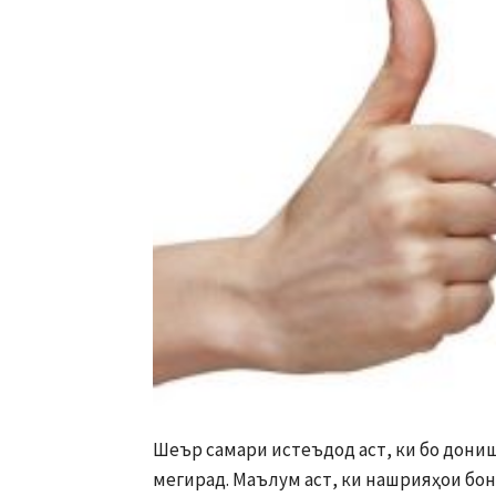
Шеър самари истеъдод аст, ки бо дони
мегирад. Маълум аст, ки нашрияҳои бон