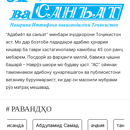
“Адабиёт ва санъат” минбари эҷодкорони Тоҷикистон
аст. Мо дар бозтоби падидаҳои адабию ҳунарии
кишвар ба таври хастагинопазир камобеш 45 сол ранҷ
мебарем. Посдорӣ аз фарҳанги миллӣ, бавижа ҷашни
башарӣ – Наврӯз шиори мо будаву ҳаст. “АС” ойинаи
тамомнамои адибону ҳунарпешагон ва публисистони
ватаниву бурунмарзист, ки дар он масоили мубрами
рӯз матраҳ мешавад.
# РАВАНДҲО
исанда
Абдулҳамид Самад
ҳаҷвия
танз