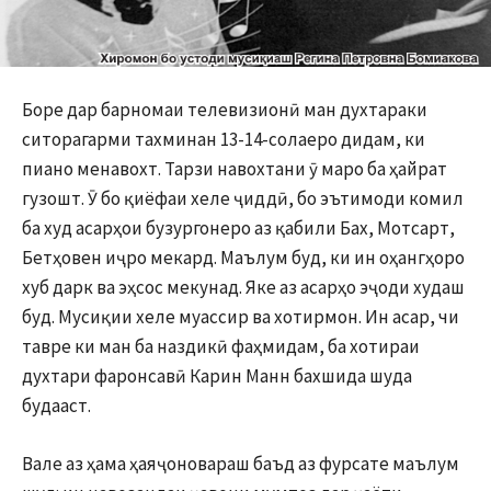
Боре дар барномаи телевизионӣ ман духтараки
ситорагарми тахминан 13-14-солаеро дидам, ки
пиано менавохт. Тарзи навохтани ӯ маро ба ҳайрат
гузошт. Ӯ бо қиёфаи хеле ҷиддӣ, бо эътимоди комил
ба худ асарҳои бузургонеро аз қабили Бах, Мотсарт,
Бетҳовен иҷро мекард. Маълум буд, ки ин оҳангҳоро
хуб дарк ва эҳсос мекунад. Яке аз асарҳо эҷоди худаш
буд. Мусиқии хеле муассир ва хотирмон. Ин асар, чи
тавре ки ман ба наздикӣ фаҳмидам, ба хотираи
духтари фаронсавӣ Карин Манн бахшида шуда
будааст.
Вале аз ҳама ҳаяҷоновараш баъд аз фурсате маълум