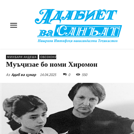
МИНБАРИ АНДЕША
ОВОЗХОНӢ
Муъҷизае бо номи Хиромон
14.04.2025
0
550
Аз
Адаб ва ҳунар