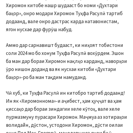
Хиромон китобе нашр шудааст бо номи «Духтари
баҳор», онро модари Хиромон Туҳфа Расулӣ тартиб
додаанд, вале онро дастрас карда натавонистам,
ягон нусхае дар фурӯш набуд.
Аммо дар сарнавишт будааст, ки ниҳоят тобистони
соли 2024 мо бо хонум Туҳфа Расулӣ вохӯрдем. Эшон
ба ман дар бораи Хиромон нақлҳо карданд, наворҳои
ӯро нишон доданд ва як нусхаи китоби «Духтари
баҳор»-ро ба ман тақдим намуданд.
Чӣ хуб, ки Туҳфа Расулӣ ин китобро тартиб додаанд!
Ин як «Хиромоннома»-и аҷибест, ҳам ҳуҷҷат ва ҳам
қиссаҳо дар бораи зиндагии хеле кӯтоҳ, вале хеле
пурмазмуну пурасари Хиромон. Маҷмуа аз хотираҳои
волидайн, дӯстон, устодони Хиромон, дӯсти оилаи
онҳо Пол Мак-Грегорӣ, мақолаву шеърҳои ба ӯ