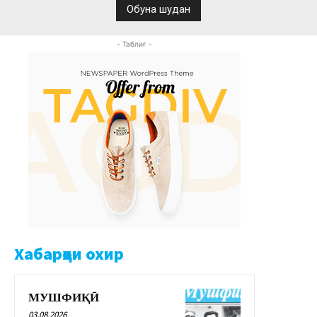
- Таблиғ -
Хабарҳои охир
МУШФИҚӢ
03.08.2026