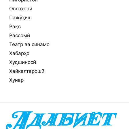
Овозхонӣ
Пажӯҳиш
Рақс
Рассомӣ
Театр ва синамо
Хабарҳо
Худшиносӣ
Ҳайкалтарошӣ
Ҳунар