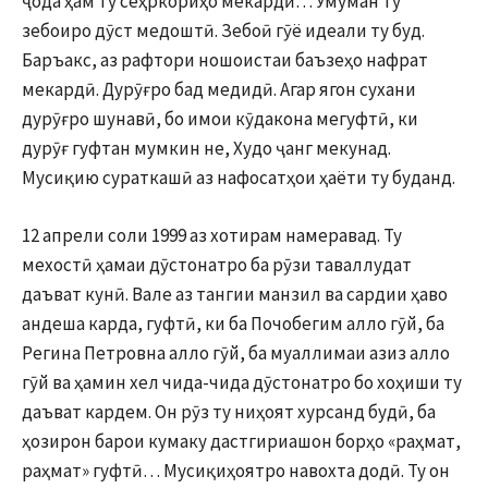
ҷода ҳам ту сеҳркориҳо мекардӣ… Умуман ту
зебоиро дӯст медоштӣ. Зебоӣ гӯё идеали ту буд.
Баръакс, аз рафтори ношоистаи баъзеҳо нафрат
мекардӣ. Дурӯғро бад медидӣ. Агар ягон сухани
дурӯғро шунавӣ, бо имои кӯдакона мегуфтӣ, ки
дурӯғ гуфтан мумкин не, Худо ҷанг мекунад.
Мусиқию сураткашӣ аз нафосатҳои ҳаёти ту буданд.
12 апрели соли 1999 аз хотирам намеравад. Ту
мехостӣ ҳамаи дӯстонатро ба рӯзи таваллудат
даъват кунӣ. Вале аз тангии манзил ва сардии ҳаво
андеша карда, гуфтӣ, ки ба Почобегим алло гӯй, ба
Регина Петровна алло гӯй, ба муаллимаи азиз алло
гӯй ва ҳамин хел чида-чида дӯстонатро бо хоҳиши ту
даъват кардем. Он рӯз ту ниҳоят хурсанд будӣ, ба
ҳозирон барои кумаку дастгириашон борҳо «раҳмат,
раҳмат» гуфтӣ… Мусиқиҳоятро навохта додӣ. Ту он