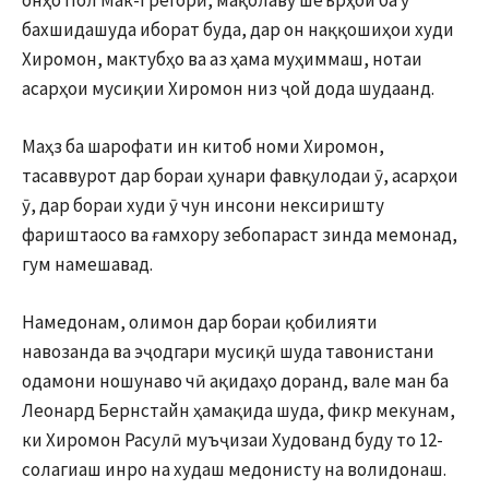
бахшидашуда иборат буда, дар он наққошиҳои худи
Хиромон, мактубҳо ва аз ҳама муҳиммаш, нотаи
асарҳои мусиқии Хиромон низ ҷой дода шудаанд.
Маҳз ба шарофати ин китоб номи Хиромон,
тасаввурот дар бораи ҳунари фавқулодаи ӯ, асарҳои
ӯ, дар бораи худи ӯ чун инсони нексиришту
фариштаосо ва ғамхору зебопараст зинда мемонад,
гум намешавад.
Намедонам, олимон дар бораи қобилияти
навозанда ва эҷодгари мусиқӣ шуда тавонистани
одамони ношунаво чӣ ақидаҳо доранд, вале ман ба
Леонард Бернстайн ҳамақида шуда, фикр мекунам,
ки Хиромон Расулӣ муъҷизаи Худованд буду то 12-
солагиаш инро на худаш медонисту на волидонаш.