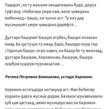
Падарат, ки ту маънии зиндагиашон будӣ, дирӯз
гуфтанд: «Нобиғаҳо умри кам, вале ҷовидона
мебинанд». Ҳаққо, ки чунин аст. Ту низ дар
мусиқиҳоят умри ҷовидона дарёфтӣ…
Духтари баҳорам! Баҳори атрбез, баҳори нозанин
омад. Ба ҷустуҷӯи ту омад. Баро, баҳорро оғӯш гир.
«Таронаи баҳор»-атро навоз, ки баҳор бо ту менозад,
духтари баҳорам, Хиромонам, баҳорам, баҳори
хушбӯю хушрӯю пурнакҳатам…
Регина Петровна Бомиакова, устоди Хиромон:
Хиромон истеъдоди нотакрор аст. Ман ба бисёр
кӯдакон дарси мусиқӣ додам. Бачаҳои шунавоиашон
хуб ҳам ҳастанд, аммо мусиқиро мисли Хиромон