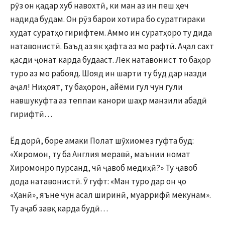
рӯз он қадар хуб навохтӣ, ки ман аз ин пеш ҳеч
надида будам. Он рӯз барои хотира бо суратгираки
худат суратҳо гирифтем. Аммо ин суратҳоро ту дида
натавонистӣ. Баъд аз як ҳафта аз мо рафтӣ. Аҷал сахт
қасди ҷонат карда будааст. Лек натавонист то баҳор
туро аз мо рабояд. Шояд ин шарти ту буд дар назди
аҷал! Ниҳоят, ту баҳорон, айёми гул чун гули
навшукуфта аз теппаи канори шаҳр манзили абадӣ
гирифтӣ…
Ёд дорӣ, боре амаки Полат шӯхиомез гуфта буд:
«Хиромон, ту ба Англия меравӣ, маънии номат
Хиромонро пурсанд, чӣ ҷавоб медиҳӣ?» Ту ҷавоб
дода натавонистӣ. Ӯ гуфт: «Ман туро дар он ҷо
«Ҳанӣ», яъне чун асал ширинӣ, муаррифӣ мекунам».
Ту аҷаб завқ карда будӣ…