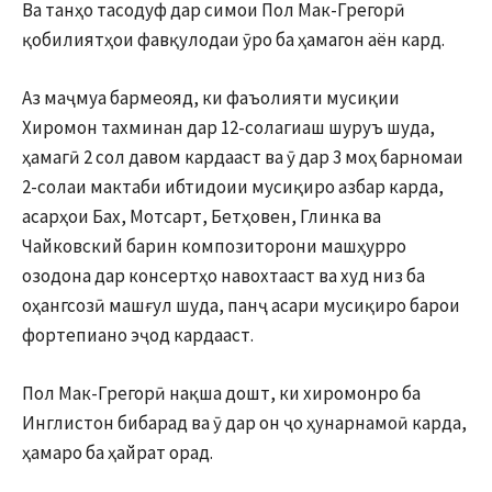
Ва танҳо тасодуф дар симои Пол Мак-Грегорӣ
қобилиятҳои фавқулодаи ӯро ба ҳамагон аён кард.
Аз маҷмуа бармеояд, ки фаъолияти мусиқии
Хиромон тахминан дар 12-солагиаш шуруъ шуда,
ҳамагӣ 2 сол давом кардааст ва ӯ дар 3 моҳ барномаи
2-солаи мактаби ибтидоии мусиқиро азбар карда,
асарҳои Бах, Мотсарт, Бетҳовен, Глинка ва
Чайковский барин композиторони машҳурро
озодона дар консертҳо навохтааст ва худ низ ба
оҳангсозӣ машғул шуда, панҷ асари мусиқиро барои
фортепиано эҷод кардааст.
Пол Мак-Грегорӣ нақша дошт, ки хиромонро ба
Инглистон бибарад ва ӯ дар он ҷо ҳунарнамоӣ карда,
ҳамаро ба ҳайрат орад.