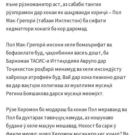
яъне рӯзноманигор аст, аз сабаби тангии
рӯзгорамон дар хонаи як шаҳрванди хориҷӣ – Пол
Мак-Грегорӣ (табааи Инглистон) ба сифати
хидматгори хонагӣ ба кор даромад.
Пол Мак-Грегорӣ инсони хеле бомаърифат ва
бофазилате буд, ҷаҳонбинии васеъ дошт, ба
Барномаи ТАСИС-и Иттиҳодияи Аврупо дар
Тоҷикистон роҳбарӣ менамуд ва хеле инсондӯсту
хайрхоҳи атрофиён буд. Вай дар хона пианино дошт
ва дар вақтҳои холигиаш аз муаллими мусиқӣ
Регина Бояшакова дарси мусиқӣ меомӯхт.
Рӯзе Хиромон бо модараш ба хонаи Пол мераванд ва
Пол ба духтарак таваҷҷуҳ намуда, аз ношунаво
будани ӯ хеле маҳзун мешавад. Нохост ба сари ӯ
фикре меояд: шояд Хиромон мусиқиро ҳис кунад? Ва