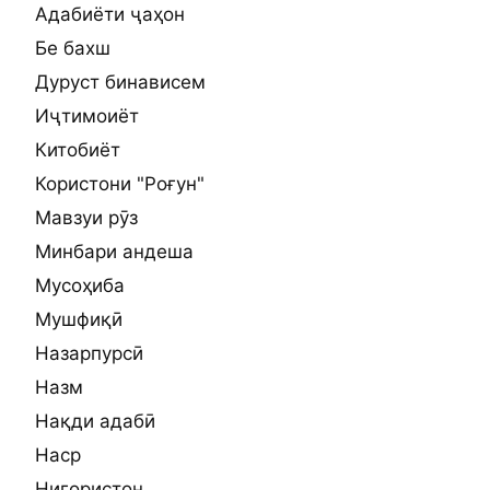
Адабиёти ҷаҳон
Бе бахш
Дуруст бинависем
Иҷтимоиёт
Китобиёт
Користони "Роғун"
Мавзуи рӯз
Минбари андеша
Мусоҳиба
Мушфиқӣ
Назарпурсӣ
Назм
Нақди адабӣ
Наср
Нигористон