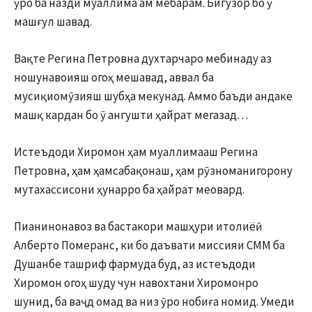
ӯро ба назди муаллима ам мебарам. Бигузор бо ӯ
машғул шавад.
Вақте Регина Петровна духтарчаро мебинаду аз
ношунавоияш огоҳ мешавад, аввал ба
мусиқиомӯзияш шубҳа мекунад. Аммо баъди андаке
машқ кардан бо ӯ ангушти ҳайрат мегазад…
Истеъдоди Хиромон ҳам муаллимааш Регина
Петровна, ҳам ҳамсабақонаш, ҳам рӯзноманигорону
мутахассисони ҳунарро ба ҳайрат меовард.
Пианинонавоз ва бастакори машҳури итолиёӣ
Алберто Померанс, ки бо даъвати миссияи СММ ба
Душанбе ташриф фармуда буд, аз истеъдоди
Хиромон огоҳ шуду чун навохтани Хиромонро
шунид, ба ваҷд омад ва низ ӯро нобиға номид. Умеди