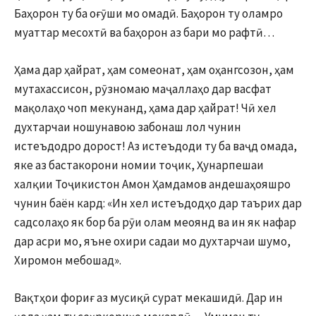
Баҳорон ту ба оғӯши мо омадӣ. Баҳорон ту оламро
муаттар месохтӣ ва баҳорон аз бари мо рафтӣ…
Ҳама дар ҳайрат, ҳам сомеонат, ҳам оҳангсозон, ҳам
мутахассисон, рӯзномаю маҷаллаҳо дар васфат
мақолаҳо чоп мекунанд, ҳама дар ҳайрат! Чӣ хел
духтарчаи ношунавою забонаш лол чунин
истеъдодро дорост! Аз истеъдоди ту ба ваҷд омада,
яке аз бастакорони номии тоҷик, Ҳунарпешаи
халқии Тоҷикистон Амон Ҳамдамов андешаҳояшро
чунин баён кард: «Ин хел истеъдодҳо дар таърих дар
садсолаҳо як бор ба рӯи олам меоянд ва ин як нафар
дар асри мо, яъне охири садаи мо духтарчаи шумо,
Хиромон мебошад».
Вақтҳои фориғ аз мусиқӣ сурат мекашидӣ. Дар ин