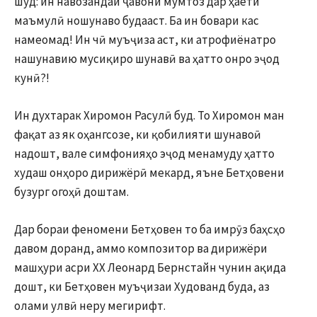
шуд: ин навозандаи ҷавони мумтоз дар ҳаёти
маъмулӣ ношунаво будааст. Ба ин бовари кас
намеомад! Ин чӣ муъҷиза аст, ки атрофиёнатро
нашунавию мусиқиро шунавӣ ва ҳатто онро эҷод
кунӣ?!
Ин духтарак Хиромон Расулӣ буд. То Хиромон ман
фақат аз як оҳангсозе, ки қобилияти шунавоӣ
надошт, вале симфонияҳо эҷод менамуду ҳатто
худаш онҳоро дирижёрӣ мекард, яъне Бетҳовени
бузург огоҳӣ доштам.
Дар бораи феномени Бетҳовен то ба имрӯз баҳсҳо
давом доранд, аммо композитор ва дирижёри
машҳури асри ХХ Леонард Бернстайн чунин ақида
дошт, ки Бетҳовен муъҷизаи Худованд буда, аз
олами улвӣ неру мегирифт.