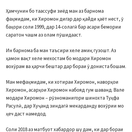
Ҳамчунин бо таассуфи зиёд ман аз барнома
фаҳмидам, ки Хиромон дигар дар қайди ҳаёт нест, ӯ
баҳори соли 1999, дар 14-солагӣ бар асари бемории
саратон чашм аз олам пӯшидааст.
Ин барнома ба ман таъсири хеле амиқ гузошт. Аз
ҳамон вақт хеле мехостам бо модари Хиромон
вохӯрам ва ҳарчи бештар дар бораи ӯ дониста бошам.
Ман мефаҳмидам, ки хотираи Хиромон, наворҳои
Хиромон, асарҳои Хиромон набояд гум шаванд. Вале
модари Хиромон – рӯзноманигори шинохта Туҳфа
Расулӣ, дар Хуҷанд зиндагӣ мекарданду вохӯрии мо
ҳеч даст намедод.
Соли 2018 аз матбуот хабардор шу дам, ки дар бораи