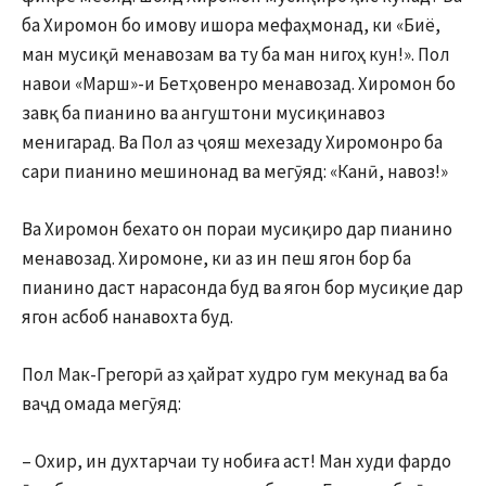
ба Хиромон бо имову ишора мефаҳмонад, ки «Биё,
ман мусиқӣ менавозам ва ту ба ман нигоҳ кун!». Пол
навои «Марш»-и Бетҳовенро менавозад. Хиромон бо
завқ ба пианино ва ангуштони мусиқинавоз
менигарад. Ва Пол аз ҷояш мехезаду Хиромонро ба
сари пианино мешинонад ва мегӯяд: «Канӣ, навоз!»
Ва Хиромон бехато он пораи мусиқиро дар пианино
менавозад. Хиромоне, ки аз ин пеш ягон бор ба
пианино даст нарасонда буд ва ягон бор мусиқие дар
ягон асбоб нанавохта буд.
Пол Мак-Грегорӣ аз ҳайрат худро гум мекунад ва ба
ваҷд омада мегӯяд:
– Охир, ин духтарчаи ту нобиға аст! Ман худи фардо