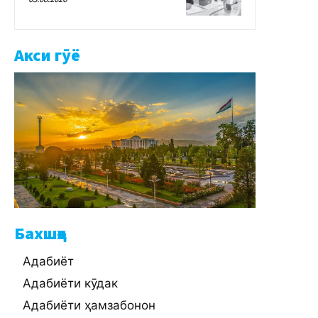
Акси гӯё
Бахшҳо
Адабиёт
Адабиёти кӯдак
Адабиёти ҳамзабонон