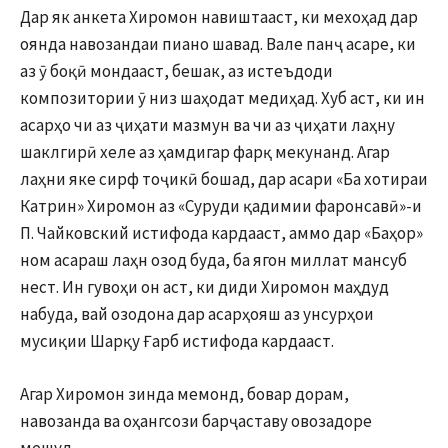
Дар як анкета Хиромон навиштааст, ки мехоҳад дар
оянда навозандаи пиано шавад. Вале панҷ асаре, ки
аз ӯ боқӣ мондааст, бешак, аз истеъдоди
композитории ӯ низ шаҳодат медиҳад. Хуб аст, ки ин
асарҳо чи аз ҷиҳати мазмун ва чи аз ҷиҳати лаҳну
шаклгирӣ хеле аз ҳамдигар фарқ мекунанд. Агар
лаҳни яке сирф тоҷикӣ бошад, дар асари «Ба хотираи
Катрин» Хиромон аз «Суруди қадимии фаронсавӣ»-и
П. Чайковский истифода кардааст, аммо дар «Баҳор»
ном асараш лаҳн озод буда, ба ягон миллат мансуб
нест. Ин гувоҳи он аст, ки диди Хиромон маҳдуд
набуда, вай озодона дар асарҳояш аз унсурҳои
мусиқии Шарқу Ғарб истифода кардааст.
Агар Хиромон зинда мемонд, бовар дорам,
навозанда ва оҳангсози барҷаставу овозадоре
мешуд.