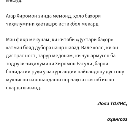
Агар Хиромон зинда мемонд, ҳоло баҳори
чиҳилумини ҳаёташро истиқбол мекард.
Ман фикр мекунам, ки китоби «Духтари баҳор»
ҳатман бояд дубора нашр шавад. Вале ҳоло, ки он
дастрас нест, зарур медонам, ки чун армуғон ба
зодрӯзи чиҳилумини Хиромон Расулӣ, барои
болидагии руҳи ӯ ва хурсандии пайвандону дӯстону
мухлисон ва хонандагон порчаҳо аз китоб ин ҷо
оварда шаванд.
Лола ТОЛИС,
оҳангсоз