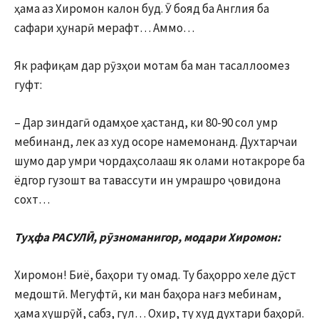
ҳама аз Хиромон калон буд. Ӯ бояд ба Англия ба
сафари ҳунарӣ мерафт… Аммо…
Як рафиқам дар рӯзҳои мотам ба ман тасаллоомез
гуфт:
– Дар зиндагӣ одамҳое ҳастанд, ки 80-90 сол умр
мебинанд, лек аз худ осоре намемонанд. Духтарчаи
шумо дар умри чордаҳсолааш як олами нотакроре ба
ёдгор гузошт ва тавассути ин умрашро ҷовидона
сохт…
Туҳфа РАСУЛӢ, рӯзноманигор, модари Хиромон:
Хиромон! Биё, баҳори ту омад. Ту баҳорро хеле дӯст
медоштӣ. Мегуфтӣ, ки ман баҳора нағз мебинам,
ҳама хушрӯй, сабз, гул… Охир, ту худ духтари баҳорӣ.