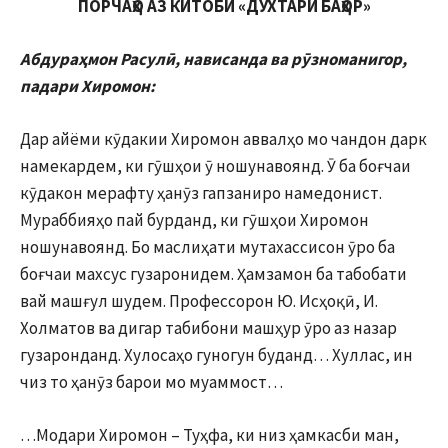
ПОРЧАҲО АЗ КИТОБИ «ДУХТАРИ БАҲОР»
Абдураҳмон Расулӣ, нависанда ва рӯзноманигор,
падари Хиромон:
Дар айёми кӯдакии Хиромон аввалҳо мо чандон дарк
намекардем, ки гӯшҳои ӯ ношунавоянд. Ӯ ба боғчаи
кӯдакон мерафту ҳанӯз гапзаниро намедонист.
Мураббияҳо пай бурданд, ки гӯшҳои Хиромон
ношунавоянд. Бо маслиҳати мутахассисон ӯро ба
боғчаи махсус гузаронидем. Ҳамзамон ба табобати
вай машғул шудем. Профессорон Ю. Исҳоқӣ, И.
Холматов ва дигар табибони машҳур ӯро аз назар
гузаронданд. Хулосаҳо гуногун буданд… Хуллас, ин
чиз то ҳанӯз барои мо муаммост…
…Модари Хиромон – Туҳфа, ки низ ҳамкасби ман,