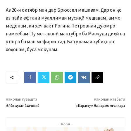
Аз 20-и октябр ман дар Брюссел мешавам. Дар он ҷо
аз пайи ёфтани муаллимаи мусиқӣ мешавам, аммо
медонам, ки ҳеч вақт Рогина Петровнаи дуюмро
намеёбам! Ту метавонӣ мактубро ба Мавҷуда диҳӣ ва
ӯ онро ба ман мефиристад. Ба ту ҳамаи хубиҳоро
хоҳонам, бӯса мекунам.
мақолаи гузашта
мақолаи навбатӣ
Айби худат (ҳаҷвия)
«Парасту» ба парвоз оғоз кард
- Таблиғ -