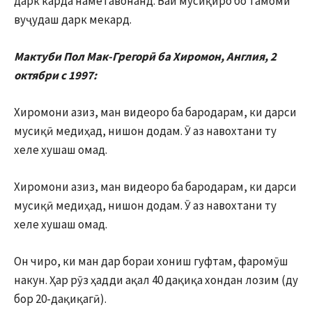
дарк карда наметавонанд. Вай мусиқиро бо тамоми
вуҷудаш дарк мекард.
Мактуби Пол Мак-Грегор
ӣ
ба Хиромон, Англия, 2
октябри с 1997:
Хиромони азиз, ман видеоро ба бародарам, ки дарси
мусиқӣ медиҳад, нишон додам. Ӯ аз навохтани ту
хеле хушаш омад.
Хиромони азиз, ман видеоро ба бародарам, ки дарси
мусиқӣ медиҳад, нишон додам. Ӯ аз навохтани ту
хеле хушаш омад.
Он чиро, ки ман дар бораи хониш гуфтам, фаромӯш
накун. Ҳар рӯз ҳадди ақал 40 дақиқа хондан лозим (ду
бор 20-дақиқагӣ).