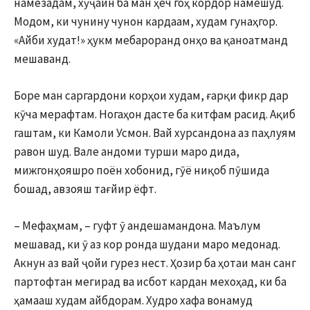
намезадам, хӯҷаин ба ман ҳеч гоҳ кордор намешуд.
Модом, ки чунину чунон кардаам, худам гунаҳгор.
«Айби худат!» ҳукм мебароранд онҳо ва қаноатманд
мешаванд.
Боре ман саргардони корҳои худам, ғарқи фикр дар
кӯча мерафтам. Ногаҳон дасте ба китфам расид. Ақиб
гаштам, ки Камоли Усмон. Вай хурсандона аз паҳлуям
равон шуд. Вале андоми турши маро дида,
мижгонҳояшро поён хобонид, гӯё ниқоб пӯшида
бошад, авзояш тағйир ёфт.
– Мефаҳмам, – гуфт ӯ андешамандона. Маълум
мешавад, ки ӯ аз кор ронда шудани маро медонад.
Акнун аз вай ҷойи гурез нест. Ҳозир ба ҳотаи ман санг
партофтан мегирад ва исбот кардан мехоҳад, ки ба
ҳамааш худам айбдорам. Худро хафа вонамуд