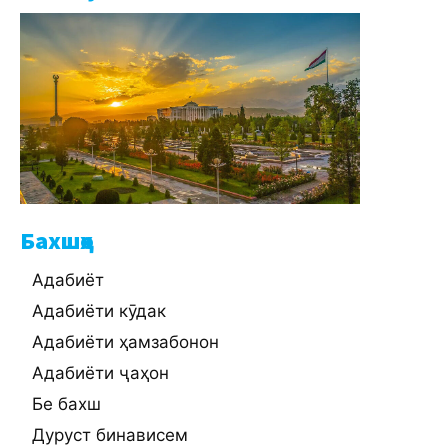
Бахшҳо
Адабиёт
Адабиёти кӯдак
Адабиёти ҳамзабонон
Адабиёти ҷаҳон
Бе бахш
Дуруст бинависем