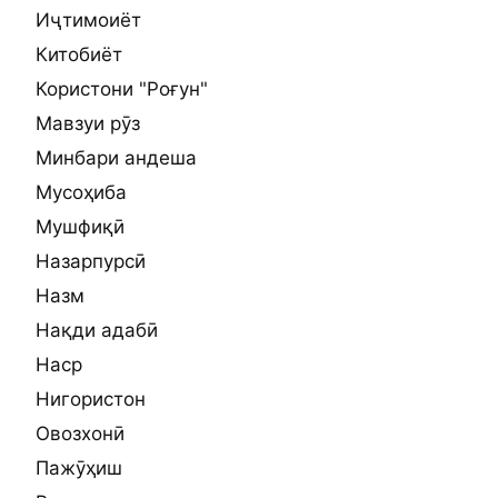
Иҷтимоиёт
Китобиёт
Користони "Роғун"
Мавзуи рӯз
Минбари андеша
Мусоҳиба
Мушфиқӣ
Назарпурсӣ
Назм
Нақди адабӣ
Наср
Нигористон
Овозхонӣ
Пажӯҳиш