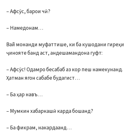
– Афсӯс, барои чӣ?
– Намедонам…
Вай монанди муфаттише, ки ба кушодани гиреҳи
ҷинояте банд аст, андешамандона гуфт:
– Афсӯс! Одамро бесабаб аз кор пеш намекунанд.
Ҳатман ягон сабабе будагист…
– Ба ҳар навъ…
– Мумкин хабаркашӣ карда бошанд?
– Ба фикрам, накардаанд…