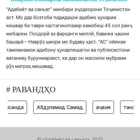
“Адабиёт ва санъат” минбари эҷодкорони Тоҷикистон
аст. Мо дар бозтоби падидаҳои адабию ҳунарии
кишвар ба таври хастагинопазир камобеш 45 сол ранҷ
мебарем. Посдорӣ аз фарҳанги миллӣ, бавижа ҷашни
башарӣ – Наврӯз шиори мо будаву ҳаст. “АС” ойинаи
тамомнамои адибону ҳунарпешагон ва публисистони
ватаниву бурунмарзист, ки дар он масоили мубрами
рӯз матраҳ мешавад.
# РАВАНДҲО
санда
Абдулҳамид Самад
ҳаҷвия
танз
© «Адабиёт ва санъат», 2025