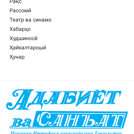
Рақс
Рассомӣ
Театр ва синамо
Хабарҳо
Худшиносӣ
Ҳайкалтарошӣ
Ҳунар