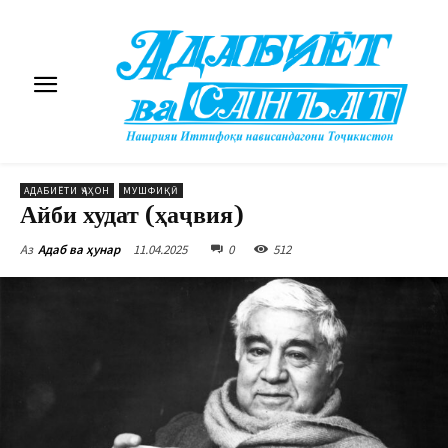
АДАБИЁТИ ҶАҲОН
МУШФИҚӢ
Айби худат (ҳаҷвия)
11.04.2025
0
512
Аз
Адаб ва ҳунар