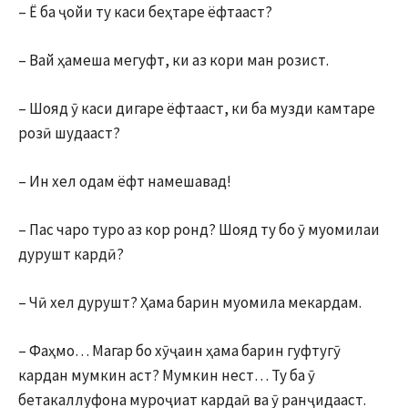
– Ё ба ҷойи ту каси беҳтаре ёфтааст?
– Вай ҳамеша мегуфт, ки аз кори ман розист.
– Шояд ӯ каси дигаре ёфтааст, ки ба музди камтаре
розӣ шудааст?
– Ин хел одам ёфт намешавад!
– Пас чаро туро аз кор ронд? Шояд ту бо ӯ муомилаи
дурушт кардӣ?
– Чӣ хел дурушт? Ҳама барин муомила мекардам.
– Фаҳмо… Магар бо хӯҷаин ҳама барин гуфтугӯ
кардан мумкин аст? Мумкин нест… Ту ба ӯ
бетакаллуфона муроҷиат кардаӣ ва ӯ ранҷидааст.