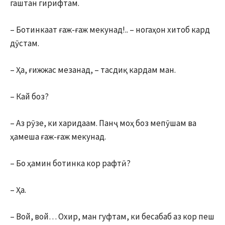
гаштан гирифтам.
– Ботинкаат ғаж-ғаж мекунад!.. – ногаҳон хитоб кард
дӯстам.
– Ҳа, ғижжас мезанад, – тасдиқ кардам ман.
– Кай боз?
– Аз рӯзе, ки харидаам. Панҷ моҳ боз мепӯшам ва
ҳамеша ғаж-ғаж мекунад.
– Бо ҳамин ботинка кор рафтӣ?
– Ҳа.
– Вой, вой… Охир, ман гуфтам, ки бесабаб аз кор пеш