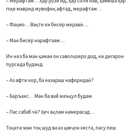
– Мерафтам… Ҳар рӯзи ид, ҳар соли нав, ҳамеша ҳар
гоҳе маврид мувофиқ афтад, мерафтам…
– Фаҳмо… Вақте ки бисёр меравӣ…
– Ман бисёр нарафтаам…
Ин низ ба ман ҳамаи он саволҳоеро дод, ки дигарон
пурсида буданд.
– Аз афти кор, ба назараш нафоридаӣ?
– Баръакс… Ман ба вай маъқул будам.
– Пас сабаб чӣ? Ҳеч ақлам намерасад…
Тоқати ман тоқ шуд ва аз ҳаяҷон хеста, пасу пеш