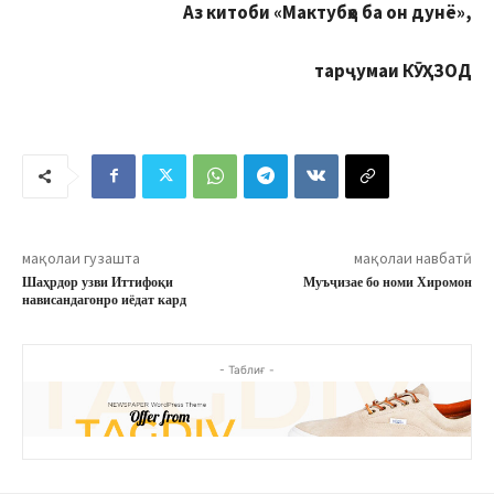
Аз китоби «Мактубҳо ба он дунё»,
тарҷумаи КӮҲЗОД
мақолаи гузашта
мақолаи навбатӣ
Шаҳрдор узви Иттифоқи
Муъҷизае бо номи Хиромон
нависандагонро иёдат кард
- Таблиғ -