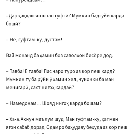
–Дар ҳаққаш ягон гап гуфтӣ? Мумкин бадгӯйӣ карда
бошӣ?
– Не, гуфтам-ку, дӯстам!
Вай монанд ба ҳамин боз саволҳои бисёре дод.
– Тавба! Ё тавба! Пас чаро туро аз кор пеш кард?
Мумкин ту ба рӯйи ӯ ҳамин хел, чунонки ба ман
менигарӣ, сахт нигоҳ кардаӣ?
– Намедонам… Шояд нигоҳ карда бошам?
– Ҳа-а. Акнун маълум шуд. Ман гуфтам-ку, ҳатман
ягон сабаб дорад. Одамро баҳудаву беҳуда аз кор пеш