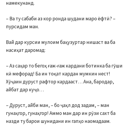
намекунанд.
– Ва ту сабаби аз кор ронда шудани маро ёфтӣ? –
пурсидам ман.
Вай дар курсии мулоим баҳузуртар нишаст ва ба
насиҳат даромад:
– Аз саҳар то бегоҳ ғаж-ғаж кардани ботинка ба гӯши
кӣ мефорад! Ба ин тоқат кардан мумкин нест!
Хӯҷаин дуруст рафтор кардааст… Ана, бародар,
айбат дар куҷо…
– Дуруст, айби ман, – бо ҷаҳл дод задам, – ман
гунаҳгор, гунаҳгор! Аммо ман дар ин рӯзи сахт ба
назди ту барои шунидани ин гапҳо наомадаам.