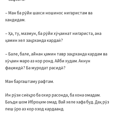
– Ман ба рӯйи шахси ношинос нигаристам ва
хандидам.
– Ҳа, ту, мазмун, ба рӯйи хӯҷаинат нигариста, ана
ҳамин хел заҳрханда кардаӣ?
– Бале, бале, айнан ҳамин тавр заҳрханда кардам ва
хӯҷаин маро аз кор ронд. Айби худам. Акнун
фаҳмидӣ? Ба муродат расидӣ?
Ман баргаштаму рафтам.
Ин рӯзи сиёҳро ба охир расонда, ба хона омадам.
Баъди шом Иброҳим омад. Вай хеле хафа буд. Даҳ рӯз
пеш ӯро аз кор озод кардаанд.