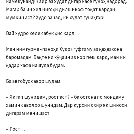
намекунанд! Ғайр аз худат дигар касе гуноҳ надорад.
Магар ба ин хел нигоҳи дилшикоф тоқат кардан
мумкин аст? Худо занад, ки худат гунаҳгор!
Вай худро хеле сабук ҳис кард…
Ман нимғурма «паноҳи Худо» гуфтаму аз қаҳвахона
баромадам. Вақте ки хӯҷаин аз кор пеш кард, ман ин
қадар хафа нашуда будам.
Ба автобус савор шудам.
– Як гап шунидем, рост аст? – ба остона по мондаму
ҳамин саволро шунидам. Дар курсии охир як шиноси
дигарам менишаст.
– Рост…