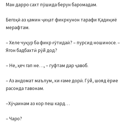
Ман дарро сахт пӯшида берун баромадам.
Бегоҳӣ аз ҳамин ҷиҳат фикркунон тарафи Қадиқиё
мерафтам.
– Хеле чуқур ба фикр ғӯтидаӣ? – пурсид ношиносе. –
Ягон бадбахтӣ рӯй дод?
– Не, ҳеч гап не…, – гуфтам дар ҷавоб.
– Аз андомат маълум, ки ғаме дорӣ. Гӯй, шояд ёрие
расонда тавонам.
–Хӯҷаинам аз кор пеш кард…
– Чаро?