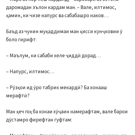
даромадан эълон кардам ман. – Вале, илтимос,
ҳамин, ки чизе напурс ва сабабашро наков…
Баъд аз чунин муқаддимаи ман ҳисси кунҷковии ӯ
боло гирифт:
– Маълум, ки сабаби хеле ҷиддӣ дорад…
– Напурс, илтимос…
– Рӯзҳои ид ӯро табрик мекардӣ? Ба хонааш
мерафтӣ?
Ман ҳеч гоҳ ба хонаи хӯҷаин намерафтам, вале барои
дӯстамро фирефтан гуфтам: