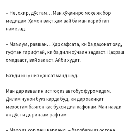
– Не, охир, дӯстам… Ман хӯҷаинро моҳе як бор
медидам. Ҳамон вақт ҳам вай ба ман қариб гап
намезад.
– Маълум, равшан… Ҳар сафсата, ки ба даҳонат ояд,
гуфтан гирифтаӣ, ки ба дили хӯҷаин задааст. Қаҳраш
омадааст, вай ҳақ аст. Айби худат.
Баъди ин ӯ низ қаноатманд шуд.
Ман дар аввалин истгоҳ аз автобус фуромадам.
Дилам чунон буғз карда буд, ки дар ҳақиқат
мехостам ба ягон кас бухси дил кафонам. Ман назди
як дӯсти деринаам рафтам.
– Маро аз кор пеш карданд, – баробари аз остона