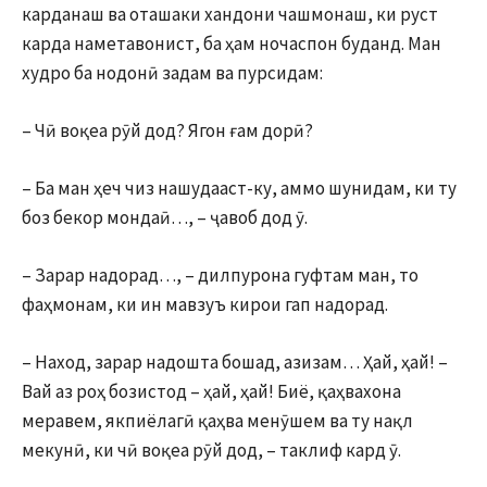
карданаш ва оташаки хандони чашмонаш, ки руст
карда наметавонист, ба ҳам ночаспон буданд. Ман
худро ба нодонӣ задам ва пурсидам:
– Чӣ воқеа рӯй дод? Ягон ғам дорӣ?
– Ба ман ҳеч чиз нашудааст-ку, аммо шунидам, ки ту
боз бекор мондаӣ…, – ҷавоб дод ӯ.
– Зарар надорад…, – дилпурона гуфтам ман, то
фаҳмонам, ки ин мавзуъ кирои гап надорад.
– Наход, зарар надошта бошад, азизам… Ҳай, ҳай! –
Вай аз роҳ бозистод – ҳай, ҳай! Биё, қаҳвахона
меравем, якпиёлагӣ қаҳва менӯшем ва ту нақл
мекунӣ, ки чӣ воқеа рӯй дод, – таклиф кард ӯ.