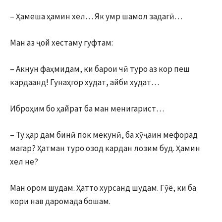
– Ҳамеша ҳамин хел… Як умр шамол задагӣ…
Ман аз ҷой хестаму гуфтам:
– Акнун фаҳмидам, ки барои чӣ туро аз кор пеш
кардаанд! Гунаҳгор худат, айби худат…
Иброҳим бо ҳайрат ба ман менигарист…
– Ту ҳар дам бинӣ пок мекунӣ, ба хӯҷаин мефорад
магар? Ҳатман туро озод кардан лозим буд. Ҳамин
хел не?
Ман ором шудам. Ҳатто хурсанд шудам. Гӯё, ки ба
кори нав даромада бошам.