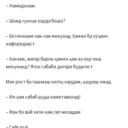
– Намедонам.
– Шояд гуноҳе карда бошӣ?
– Ботинкаам ғаж-ғаж мекунад. Хамин ба хӯҷаин
нафоридааст.
– Азизам, магар барои ҳамин ҳам аз кор пеш
мекунанд? Ягон сабаби дигаре будагист.
Ман рост ба чашмаш нигоҳ кардам, қаҳраш омад.
– Ин ҳам сабаб шуда наметавонад!
– Ман бо вай хеле кам гап мезадам.
– Сафсата!