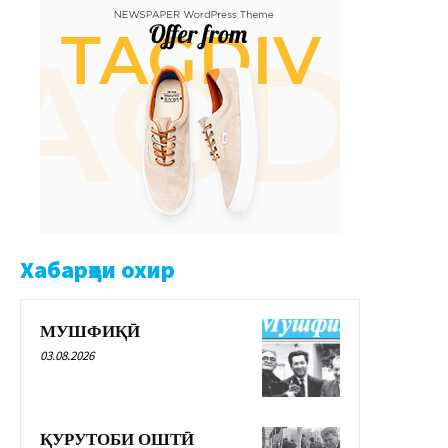
Хабарҳои охир
МУШФИҚӢ
03.08.2026
ҚУРУТОБИ ОШТӢ