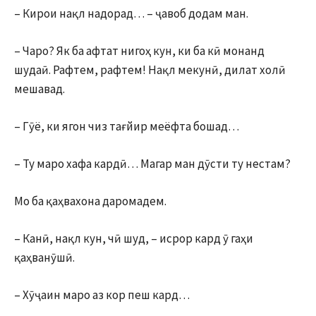
– Кирои нақл надорад… – ҷавоб додам ман.
– Чаро? Як ба афтат нигоҳ кун, ки ба кӣ монанд
шудаӣ. Рафтем, рафтем! Нақл мекунӣ, дилат холӣ
мешавад.
– Гӯё, ки ягон чиз тағйир меёфта бошад…
– Ту маро хафа кардӣ… Магар ман дӯсти ту нестам?
Мо ба қаҳвахона даромадем.
– Канӣ, нақл кун, чӣ шуд, – исрор кард ӯ гаҳи
қаҳванӯшӣ.
– Хӯҷаин маро аз кор пеш кард…