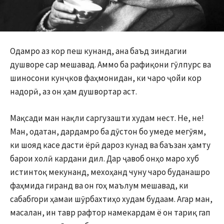
Одамро аз кор пеш кунанд, ана баъд зиндагии
душворе сар мешавад. Аммо ба рафиқони гӯлпурс ва
шиносони кунҷков фаҳмонидан, ки чаро ҷойи кор
надорӣ, аз он ҳам душвортар аст.
Мақсади ман нақли саргузашти худам нест. Не, не!
Ман, одатан, дардамро ба дӯстон бо умеде мегӯям,
ки шояд касе дасти ёрӣ дароз кунад ва баъзан ҳамту
барои холӣ кардани дил. Дар ҷавоб онҳо маро хуб
истинтоқ мекунанд, мехоҳанд чуну чаро буданашро
фаҳмида гиранд ва он гоҳ маълум мешавад, ки
сабабгори ҳамаи шӯрбахтиҳо худам будаам. Агар ман,
масалан, ин тавр рафтор намекардам ё он тариқ гап