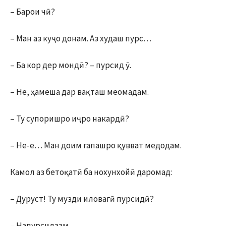
– Барои чӣ?
– Ман аз куҷо донам. Аз худаш пурс…
– Ба кор дер мондӣ? – пурсид ӯ.
– Не, ҳамеша дар вақташ меомадам.
– Ту супоришро иҷро накардӣ?
– Не-е… Ман доим гапашро қувват медодам.
Камол аз бетоқатӣ ба нохунхойӣ даромад:
– Дуруст! Ту музди иловагӣ пурсидӣ?
– Напурсидаам…