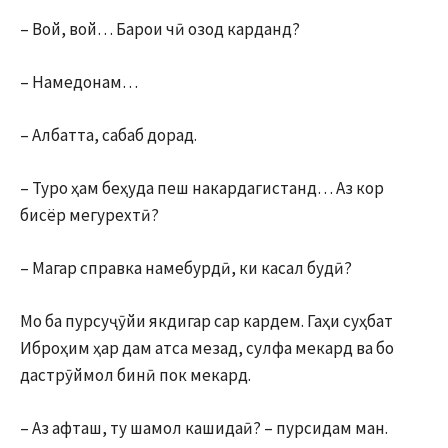
– Вой, вой… Барои чӣ озод карданд?
– Намедонам…
– Албатта, сабаб дорад.
– Туро ҳам беҳуда пеш накардагистанд… Аз кор
бисёр мегурехтӣ?
– Магар справка намебурдӣ, ки касал будӣ?
Мо ба пурсуҷӯйи якдигар сар кардем. Гаҳи суҳбат
Иброҳим ҳар дам атса мезад, сулфа мекард ва бо
дастрӯймол бинӣ пок мекард.
– Аз афташ, ту шамол кашидаӣ? – пурсидам ман.