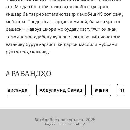
аст. Мо дар бозтоби падидаҳои адабию ҳунарии
кишвар ба таври хастагинопазир камобеш 45 сол ранҷ
мебарем. Посдорӣ аз фарҳанги миллӣ, бавижа ҷашни
башарӣ – Наврӯз шиори мо будаву ҳаст. “АС” ойинаи
тамомнамои адибону ҳунарпешагон ва публисистони
ватаниву бурунмарзист, ки дар он масоили мубрами
рӯз матраҳ мешавад.
# РАВАНДҲО
нависанда
Абдулҳамид Самад
ҳаҷвия
танз
© «Адабиёт ва санъат», 2025
Таҳияи "
Turon Technology
"