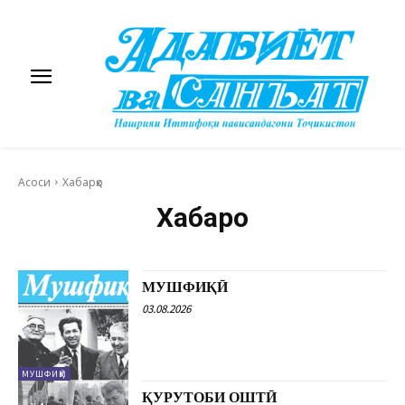
Асоси
Хабарҳо
Хабарҳо
МУШФИҚӢ
03.08.2026
МУШФИҚӢ
ҚУРУТОБИ ОШТӢ