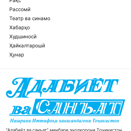
Рақс
Рассомӣ
Театр ва синамо
Хабарҳо
Худшиносӣ
Ҳайкалтарошӣ
Ҳунар
“Адабиёт ва санъат” минбари эҷодкорони Тоҷикистон