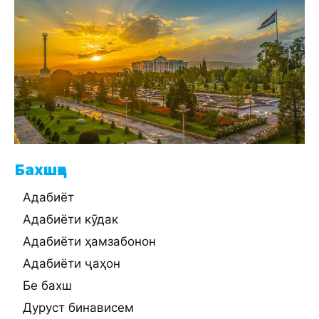
Бахшҳо
Адабиёт
Адабиёти кӯдак
Адабиёти ҳамзабонон
Адабиёти ҷаҳон
Бе бахш
Дуруст бинависем