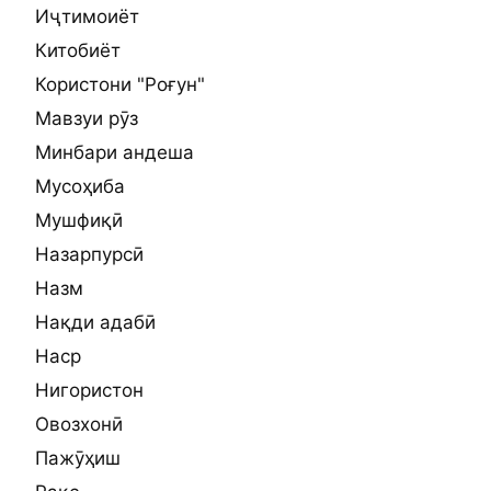
Иҷтимоиёт
Китобиёт
Користони "Роғун"
Мавзуи рӯз
Минбари андеша
Мусоҳиба
Мушфиқӣ
Назарпурсӣ
Назм
Нақди адабӣ
Наср
Нигористон
Овозхонӣ
Пажӯҳиш