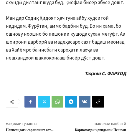
охундӣ дилтанг шуда буд, қиёфаи бисёр абусе дошт.
Ман дар Содиқ Ҳидоят ҳеч гуна айбу худситоӣ
надидам. Фурӯтан, аммо бадбин буд. Бо ин ҳама, бо
ошнову ноошно бо пешонии кушода сухан мегуфт. Аз
шоирони дарборӣ ва мадеҳасаро сахт бадаш меомад
ва Хайёмро ба нисбати сароҳати лаҳҷа ва
нешхандҳои шаккоконааш бисёр дӯст дошт.
Таҳияи С. ФАРЗОД
мақолаи гузашта
мақолаи навбатӣ
Нависандагӣ сарнавишт аст…
Корномаҳои ҷовидонаи Пешвои