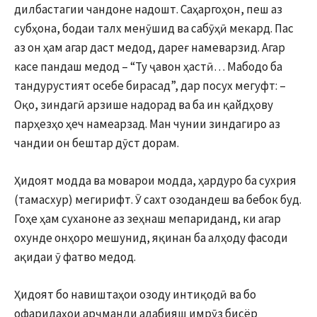
дилбастагии чандоне надошт. Саҳаргоҳон, пеш аз
субҳона, бодаи талх менӯшид ва сабӯҳӣ мекард. Пас
аз он ҳам агар даст медод, дареғ намеварзид. Агар
касе пандаш медод – “Ту ҷавон ҳастӣ… Мабодо ба
тандурустият осебе бирасад”, дар посух мегуфт: –
Оқо, зиндагӣ арзише надорад ва ба ин қайдҳову
парҳезҳо ҳеч намеарзад. Ман чунии зиндагиро аз
чандии он бештар дӯст дорам.
Ҳидоят модда ва моварои модда, ҳардуро ба сухрия
(тамасхур) мегирифт. Ӯ сахт озодандеш ва бебок буд.
Гоҳе ҳам суханоне аз зеҳнаш мепариданд, ки агар
охунде онҳоро мешунид, яқинан ба алҳоду фасоди
ақидаи ӯ фатво медод.
Ҳидоят бо навиштаҳои озоду интиқодӣ ва бо
офаридаҳои арҷманди адабияш имрӯз бисёр