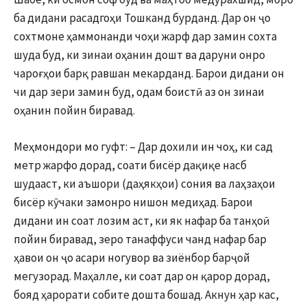
ба дидани расадгоҳи Тошканд бурданд. Дар он ҷо
сохтмоне ҳаммонанди чоҳи жарф дар замин сохта
шуда буд, ки зинаи оҳанин дошт ва даруни онро
чароғҳои барқ равшан мекарданд. Барои дидани он
чи дар зери замин буд, одам боистӣ аз он зинаи
оҳанин пойин биравад.
Меҳмондори мо гуфт: – Дар дохили ин чоҳ, ки сад
метр жарфо дорад, соати бисёр дақиқе насб
шудааст, ки аъшори (даҳякҳои) сония ва лаҳзаҳои
бисёр кӯчаки замонро нишон медиҳад. Барои
дидани ин соат лозим аст, ки як нафар ба танҳоӣ
пойин биравад, зеро танаффуси чанд нафар бар
ҳавои он ҷо асари ногувор ва зиёнбор барҷой
мегузорад. Маҳалле, ки соат дар он қарор дорад,
бояд ҳарорати собите дошта бошад. Акнун ҳар кас,