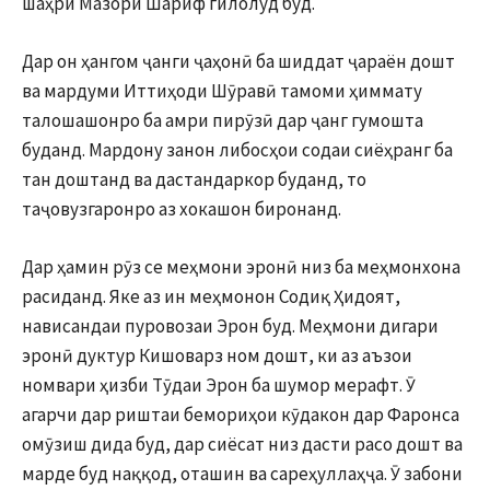
шаҳри Мазори Шариф гилолуд буд.
Дар он ҳангом ҷанги ҷаҳонӣ ба шиддат ҷараён дошт
ва мардуми Иттиҳоди Шӯравӣ тамоми ҳиммату
талошашонро ба амри пирӯзӣ дар ҷанг гумошта
буданд. Мардону занон либосҳои содаи сиёҳранг ба
тан доштанд ва дастандаркор буданд, то
таҷовузгаронро аз хокашон биронанд.
Дар ҳамин рӯз се меҳмони эронӣ низ ба меҳмонхона
расиданд. Яке аз ин меҳмонон Содиқ Ҳидоят,
нависандаи пуровозаи Эрон буд. Меҳмони дигари
эронӣ дуктур Кишоварз ном дошт, ки аз аъзои
номвари ҳизби Тӯдаи Эрон ба шумор мерафт. Ӯ
агарчи дар риштаи бемориҳои кӯдакон дар Фаронса
омӯзиш дида буд, дар сиёсат низ дасти расо дошт ва
марде буд наққод, оташин ва сареҳуллаҳҷа. Ӯ забони