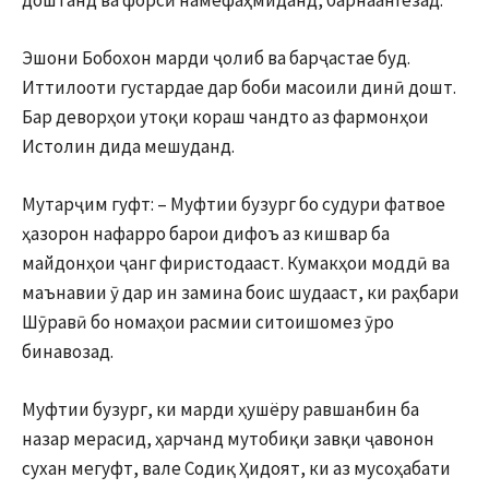
доштанд ва форсӣ намефаҳмиданд, барнаангезад.
Эшони Бобохон марди ҷолиб ва барҷастае буд.
Иттилооти густардае дар боби масоили динӣ дошт.
Бар деворҳои утоқи кораш чандто аз фармонҳои
Истолин дида мешуданд.
Мутарҷим гуфт: – Муфтии бузург бо судури фатвое
ҳазорон нафарро барои дифоъ аз кишвар ба
майдонҳои ҷанг фиристодааст. Кумакҳои моддӣ ва
маънавии ӯ дар ин замина боис шудааст, ки раҳбари
Шӯравӣ бо номаҳои расмии ситоишомез ӯро
бинавозад.
Муфтии бузург, ки марди ҳушёру равшанбин ба
назар мерасид, ҳарчанд мутобиқи завқи ҷавонон
сухан мегуфт, вале Содиқ Ҳидоят, ки аз мусоҳабати