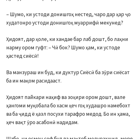
– Шумо, ки устоди донишгоҳ нестед, чаро дар ҳар ҷо
худатонро устоди донишгоҳ муаррифӣ мекунед?
Ҳидоят, дар ҳоле, ки хандае бар лаб дошт, бо лаҳни
нарму ором гуфт: – Чӣ бок? Шумо ҳам, ки устоде
ҳастед сиёсӣ!
Ва манзураш ин буд, ки дуктур Сиёсӣ ба зӯри сиёсат
ба ин мақом расидааст.
Ҳидоят пайкари наҳиф ва зоҳири ором дошт, вале
ҳангоми муқобала бо хасм ҳеч гоҳ худашро намебохт
ва ба ҷидд ё ҳазл посухи тарафро медод. Бо ин ҳама,
ҳеч вақт ӯро асабонӣ надидам.
Шабе, ки осмон соф буд ва маҳтоб медурахшид, моро