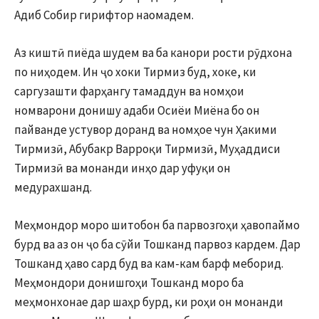
Адиб Собир гирифтор наомадем.
Аз киштӣ пиёда шудем ва ба канори рости рӯдхона
по ниҳодем. Ин ҷо хоки Тирмиз буд, хоке, ки
саргузашти фарҳангу тамаддун ва номҳои
номварони донишу адаби Осиёи Миёна бо он
пайванде устувор доранд ва номҳое чун Ҳакими
Тирмизӣ, Абубакр Варроқи Тирмизӣ, Муҳаддиси
Тирмизӣ ва монанди инҳо дар уфуқи он
медурахшанд.
Меҳмондор моро шитобон ба парвозгоҳи ҳавопаймо
бурд ва аз он ҷо ба сӯйи Тошканд парвоз кардем. Дар
Тошканд ҳаво сард буд ва кам-кам барф меборид.
Меҳмондори донишгоҳи Тошканд моро ба
меҳмонхонае дар шаҳр бурд, ки роҳи он монанди