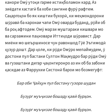
канори Омӯ утоқи гарме истиқболамон кард. Аз
зиёдати хастагӣ ба хоби сангине фурӯ рафтем.
Саҳаргоҳон бо як киштии бухорӣ, ки меҳмондорони
шӯравӣ ба каронаи чапи Омӯ оварда буданд, рӯйи об
ба роҳ афтодем. Омӯ марзи муштараки кишвари мо
ва сарзамини паҳновари Иттиҳоди шӯравист. Дар
миёни мо шеършиносе чун равоншод Гӯё Эътимодӣ
ҳузур дошт. Дар ҳоле, ки рӯди Омӯро мепаймудем, ӯ
достони пул бастани Султон Маҳмудро бар рӯди Омӯ
ва гузаштани дигар ҷаҳонгиронро аз ин об ба забони
қасидае аз Фаррухии Систонӣ барои мо бозмегуфт:
Бар оби Ҷайҳун пул бастану гузора шудан
Бузург муъҷизае бошаду қавӣ бурҳон.
Бузург муъҷизае бошаду қавӣ бурҳон.