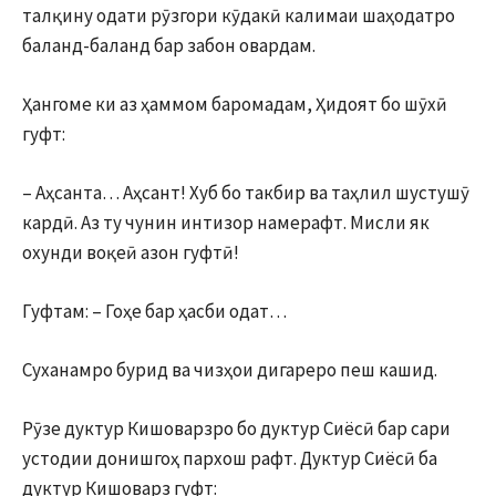
талқину одати рӯзгори кӯдакӣ калимаи шаҳодатро
баланд-баланд бар забон овардам.
Ҳангоме ки аз ҳаммом баромадам, Ҳидоят бо шӯхӣ
гуфт:
– Аҳсанта… Аҳсант! Хуб бо такбир ва таҳлил шустушӯ
кардӣ. Аз ту чунин интизор намерафт. Мисли як
охунди воқеӣ азон гуфтӣ!
Гуфтам: – Гоҳе бар ҳасби одат…
Суханамро бурид ва чизҳои дигареро пеш кашид.
Рӯзе дуктур Кишоварзро бо дуктур Сиёсӣ бар сари
устодии донишгоҳ пархош рафт. Дуктур Сиёсӣ ба
дуктур Кишоварз гуфт: