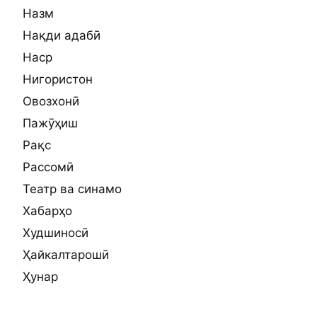
Назм
Нақди адабӣ
Наср
Нигористон
Овозхонӣ
Пажӯҳиш
Рақс
Рассомӣ
Театр ва синамо
Хабарҳо
Худшиносӣ
Ҳайкалтарошӣ
Ҳунар