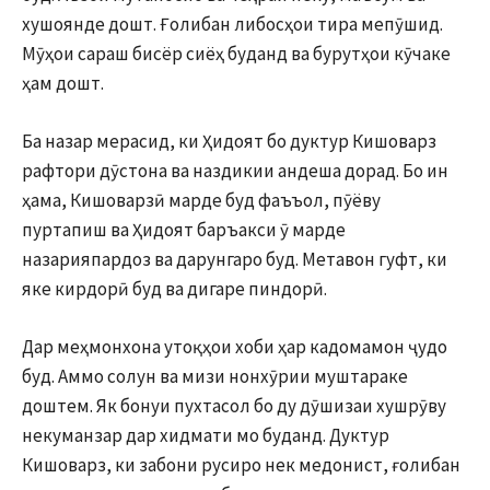
хушоянде дошт. Ғолибан либосҳои тира мепӯшид.
Мӯҳои сараш бисёр сиёҳ буданд ва бурутҳои кӯчаке
ҳам дошт.
Ба назар мерасид, ки Ҳидоят бо дуктур Кишоварз
рафтори дӯстона ва наздикии андеша дорад. Бо ин
ҳама, Кишоварзӣ марде буд фаъъол, пӯёву
пуртапиш ва Ҳидоят баръакси ӯ марде
назарияпардоз ва дарунгаро буд. Метавон гуфт, ки
яке кирдорӣ буд ва дигаре пиндорӣ.
Дар меҳмонхона утоқҳои хоби ҳар кадомамон ҷудо
буд. Аммо солун ва мизи нонхӯрии муштараке
доштем. Як бонуи пухтасол бо ду дӯшизаи хушрӯву
некуманзар дар хидмати мо буданд. Дуктур
Кишоварз, ки забони русиро нек медонист, ғолибан