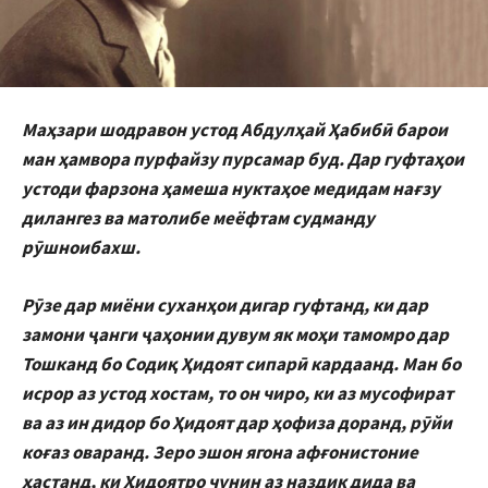
Маҳзари шодравон устод Абдулҳай Ҳабибӣ барои
ман ҳамвора пурфайзу пурсамар буд. Дар гуфтаҳои
устоди фарзона ҳамеша нуктаҳое медидам нағзу
дилангез ва матолибе меёфтам судманду
рӯшноибахш.
Рӯзе дар миёни суханҳои дигар гуфтанд, ки дар
замони ҷанги ҷаҳонии дувум як моҳи тамомро дар
Тошканд бо Содиқ Ҳидоят сипарӣ кардаанд. Ман бо
исрор аз устод хостам, то он чиро, ки аз мусофират
ва аз ин дидор бо Ҳидоят дар ҳофиза доранд, рӯйи
коғаз оваранд. Зеро эшон ягона афғонистоние
ҳастанд, ки Ҳидоятро чунин аз наздик дида ва