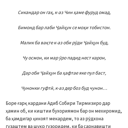
Сикандар он гаҳ, к-аз Чин ҳаме фуруд омад,
Бимонд бар лаби Ҷайҳун се моҳи тобистон.
Малик ба вақте к-аз оби рӯди Ҷайҳун буд,
Чу осмон, ки мар ӯро падид нест карон,
Дар оби Ҷайҳун ба ҳафтае яке пул баст,
Чунонки гуфтӣ, к-аз дер боз буд чунон…
Боре ғарқ кардани Адиб Собири Тирмизиро дар
ҳамин об, ки киштии бухориямон бар он мехиромид,
ба ҳамдигар ҳикоят мекардем, то аз рӯдхона
гузаштем ва шукр гузоридем, ки ба сарнавишти