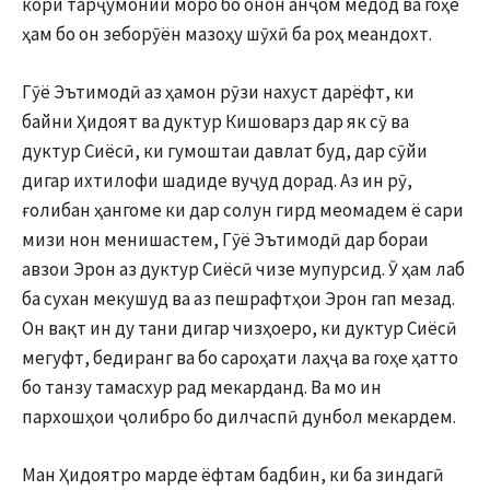
кори тарҷумонии моро бо онон анҷом медод ва гоҳе
ҳам бо он зеборӯён мазоҳу шӯхӣ ба роҳ меандохт.
Гӯё Эътимодӣ аз ҳамон рӯзи нахуст дарёфт, ки
байни Ҳидоят ва дуктур Кишоварз дар як сӯ ва
дуктур Сиёсӣ, ки гумоштаи давлат буд, дар сӯйи
дигар ихтилофи шадиде вуҷуд дорад. Аз ин рӯ,
ғолибан ҳангоме ки дар солун гирд меомадем ё сари
мизи нон менишастем, Гӯё Эътимодӣ дар бораи
авзои Эрон аз дуктур Сиёсӣ чизе мупурсид. Ӯ ҳам лаб
ба сухан мекушуд ва аз пешрафтҳои Эрон гап мезад.
Он вақт ин ду тани дигар чизҳоеро, ки дуктур Сиёсӣ
мегуфт, бедиранг ва бо сароҳати лаҳҷа ва гоҳе ҳатто
бо танзу тамасхур рад мекарданд. Ва мо ин
пархошҳои ҷолибро бо дилчаспӣ дунбол мекардем.
Ман Ҳидоятро марде ёфтам бадбин, ки ба зиндагӣ