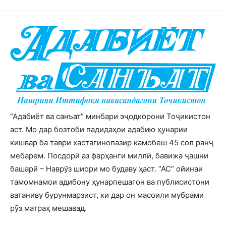
“Адабиёт ва санъат” минбари эҷодкорони Тоҷикистон
аст. Мо дар бозтоби падидаҳои адабию ҳунарии
кишвар ба таври хастагинопазир камобеш 45 сол ранҷ
мебарем. Посдорӣ аз фарҳанги миллӣ, бавижа ҷашни
башарӣ – Наврӯз шиори мо будаву ҳаст. “АС” ойинаи
тамомнамои адибону ҳунарпешагон ва публисистони
ватаниву бурунмарзист, ки дар он масоили мубрами
рӯз матраҳ мешавад.