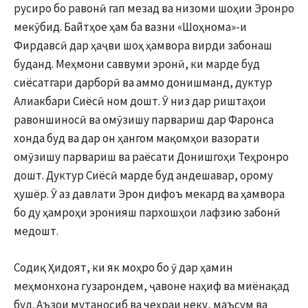
русиро бо равонӣ гап мезад ва низоми шоҳии Эронро
мекӯбид. Байтҳое ҳам ба вазни «Шоҳнома»-и
Фирдавсӣ дар ҳаҷви шоҳ ҳамвора вирди забонаш
буданд. Меҳмони саввуми эронӣ, ки марде буд
сиёсатгари дарборӣ ва аммо донишманд, дуктур
Алиакбари Сиёсӣ ном дошт. Ӯ низ дар риштаҳои
равоншиносӣ ва омӯзишу парвариш дар Фаронса
хонда буд ва дар он ҳангом мақомҳои вазорати
омӯзишу парвариш ва раёсати Донишгоҳи Теҳронро
дошт. Дуктур Сиёсӣ марде буд андешавар, орому
ҳушёр. Ӯ аз давлати Эрон дифоъ мекард ва ҳамвора
бо ду ҳамроҳи эронияш пархошҳои лафзию забонӣ
медошт.
Содиқ Ҳидоят, ки як моҳро бо ӯ дар ҳамин
меҳмонхона гузарондем, ҷавоне наҳиф ва миёнақад
буд. Аъзои мутаносиб ва чеҳраи неку, маъсум ва