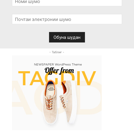
- Таблиғ -