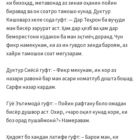
ки бихоҳад, метавонад аз зинаи оҳанин пойин
биравад ва он соатро тамошо кунад. Дуктур
Кишоварз хеле сода гуфт: — Дар Теҳрон ба вуҷуди
ман бисёр зарурат аст. Ҳам дар ҳизб ва ҳам дар
бемористони кӯдакон ба ман эҳтиёҷ доранд. Чун
фикр намекунам, ки аз ин гувдол зинда бароям, аз
хайри тамошои соат мегузарам.
Дуктур Сиёсӣ гуфт: – Фикр мекунам, ин кор аз
назари равонӣ бар ман асари номатлуб дошта бошад.
Сарфи назар кардам.
Гӯё Эътимодӣ гуфт: – Пойин рафтану боло омадан
бисёр душвор аст. Охир, «чаро оқил кунад коре, ки
боз орад пушаймонӣ?» Намеравам.
Ҳидоят бо хандаи латифе гуфт: – Барои ман, ки