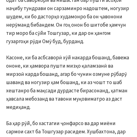
одат ба саворкорӣ ва нишастан бар пушти асбҳои
наҷибу тундрави он сарзаминро надоштем, ногузир
шудем, ки бо дасторҳо худамонро ба он ҷавонони
нерӯманд бибандем. Он гоҳ онон бо шитобе ҳамчун
тир моро ба сӯйи Тошгузар, ки дар он ҳангом
гузаргоҳи рӯди Омӯ буд, бурданд.
Касоне, ки ба асбсаворӣ хӯй накарда бошанд, бавежа
ононе, ки ҳамвора пушти мизҳо қаламзанӣ ва
мирзоӣ карда бошанд, агар бо чунин озмуне рӯбарӯ
шаванд ва ногузир ҳам бошанд, ки аз чошт то шаб
хештанро ба мақсади дурдасте бирасонанд, ҳатман
ҳавсала мебозанд ва тавони муқовиматро аз даст
медиҳанд.
Ба ҳар рӯй, бо хастагии ҷонфарсо ва дар миёни
сармои сахт ба Тошгузар расидем. Хушбахтона, дар