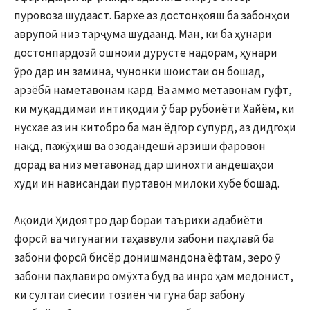
пуровоза шудааст. Бархе аз достонҳояш ба забонҳои
аврупоӣ низ тарҷума шудаанд. Ман, ки ба ҳунари
достонпардозӣ ошноии дурусте надорам, ҳунари
ӯро дар ин замина, чунонки шоистаи он бошад,
арзёбӣ наметавонам кард. Ва аммо метавонам гуфт,
ки муқаддимаи интиқодии ӯ бар рубоиёти Хайём, ки
нусхае аз ин китобро ба ман ёдгор супурд, аз дидгоҳи
нақд, пажӯҳиш ва озодандешӣ арзиши фаровон
дорад ва низ метавонад дар шинохти андешаҳои
худи ин нависандаи пуртавон милоки хубе бошад.
Ақоиди Ҳидоятро дар бораи таърихи адабиёти
форсӣ ва чигунагии таҳаввули забони паҳлавӣ ба
забони форсӣ бисёр донишмандона ёфтам, зеро ӯ
забони паҳлавиро омӯхта буд ва инро ҳам медонист,
ки султаи сиёсии тозиён чи гуна бар забону