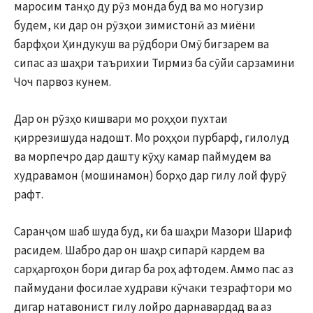
маросим танҳо ду рӯз монда буд ва мо ногузир
будем, ки дар он рӯзҳои зимистонӣ аз миёни
барфҳои Ҳиндукуш ва рӯдбори Омӯ бигзарем ва
сипас аз шаҳри таърихии Тирмиз ба сӯйи сарзамини
Чоч парвоз кунем.
Дар он рӯзҳо кишвари мо роҳҳои пухтаи
қиррезишуда надошт. Мо роҳҳои пурбарф, гилолуд
ва морпечро дар дашту кӯҳу камар паймудем ва
худравамон
(мошинамон) борҳо дар гилу лой фурӯ
рафт.
Саранҷом шаб шуда буд, ки ба шаҳри Мазори Шариф
расидем. Шабро дар он шаҳр сипарӣ кардем ва
сарҳаргоҳон бори дигар ба роҳ афтодем. Аммо пас аз
паймудани фосилае худрави кӯчаки тезрафтори мо
дигар натавонист гилу лойро дарнавардад ва аз