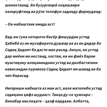
шинохтаанд. Бо бузургворӣ хоҳишамро
пазируфтанд ва рӯзе телефун заданду фармуданд:
– Он набиштаяк омода аст!
Бад-ин гуна хотироти бисёр фишурдаи устод
Ҳабибӣ аз он мусофирати душвор ва аз он дидор бо
Содиқ Ҳидоят ба дасти ман расид. Акнун, ки устод
дар миёни мо нестанд, хостам, ки ин файз барои
муштоқону алоқамандони устод ва дилбастагони
нависандаи пуровоза Содиқ Ҳидоят ом шавад ва ба
чоп бирасад.
Нигориши набишта аз ман аст, вале матолиби устод
содиқона ҳифз шудааст. Танҳо ду-се ҷумларо –
бинобар маслиҳате – ҳазф кардаам. Албатта,