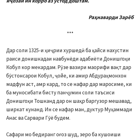
иҷозаи ин корро аз устод доштам.
Раҳнаварди Зарёб
***
Дар соли 1325-и ҳиҷрии хуршедӣ ба ҳайси нахустин
раиси донишкадаи навбунёди адабиёти Донишгоҳи
Кобул кор мекардам. Рӯзе вазири маорифи вақт дар
бӯстонсарои Кобул, ҷойе, ки амир Абдураҳмонхон
мадфун аст, амр кард, то се нафар дар маросиме, ки
ба муносибати бисту панҷумин соли таъсиси
Донишгоҳи Тошканд дар он шаҳр баргузор мешавад,
ширкат кунанд. Ин се нафар ман, дуктур Муҳаммади
Анас ва Сарвари Гӯё будем.
Сафари мо бедиранг оғоз шуд, зеро ба кушоиши