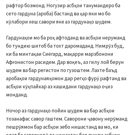
рафтор бозмонд. Ногузир асбҳои танумандеро ба
сето гардуна (ароба) бастанд ва ҳар яки мо бо
кӯлабори хеш савори яке аз гардунаҳо шудем.
Гардунаҳои мо ба роҳ афтоданд ва асбҳои неруманд
бо тундию шитоб ба тохт даромаданд. Нимрӯз буд,
ки ба минтақаи Сиёгард, мақарри марзбонони
Афғонистон расидем. Дар воқеъ, аз гилу лой берун
шудем ва бар регистон по гузоштем. Лахте баъд
аробаҳои гардунаяҳомон дар регҳо фурӯ рафтанд ва
асбҳои кӯҳпайкар аз кашидани гардунаҳо оҷиз
монданд.
Ночор аз гардунаҳо пойин шудем ва бар асбҳои
тозанафас савор гаштем. Саворони ҷавону нерӯманд
пешрӯямон бар асбҳои зебо нишастанд ва мо, ки