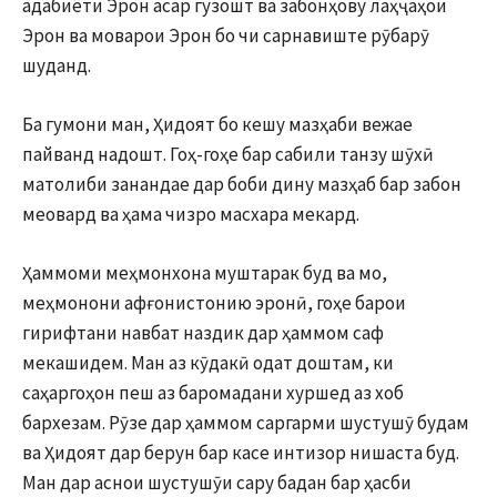
адабиёти Эрон асар гузошт ва забонҳову лаҳҷаҳои
Эрон ва моварои Эрон бо чи сарнавиште рӯбарӯ
шуданд.
Ба гумони ман, Ҳидоят бо кешу мазҳаби вежае
пайванд надошт. Гоҳ-гоҳе бар сабили танзу шӯхӣ
матолиби занандае дар боби дину мазҳаб бар забон
меовард ва ҳама чизро масхара мекард.
Ҳаммоми меҳмонхона муштарак буд ва мо,
меҳмонони афғонистонию эронӣ, гоҳе барои
гирифтани навбат наздик дар ҳаммом саф
мекашидем. Ман аз кӯдакӣ одат доштам, ки
саҳаргоҳон пеш аз баромадани хуршед аз хоб
бархезам. Рӯзе дар ҳаммом саргарми шустушӯ будам
ва Ҳидоят дар берун бар касе интизор нишаста буд.
Ман дар аснои шустушӯи сару бадан бар ҳасби