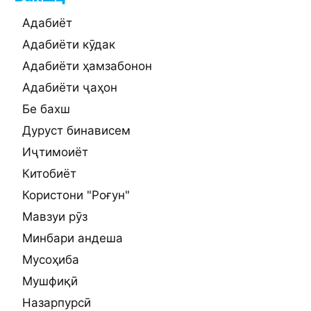
Адабиёт
Адабиёти кӯдак
Адабиёти ҳамзабонон
Адабиёти ҷаҳон
Бе бахш
Дуруст бинависем
Иҷтимоиёт
Китобиёт
Користони "Роғун"
Мавзуи рӯз
Минбари андеша
Мусоҳиба
Мушфиқӣ
Назарпурсӣ