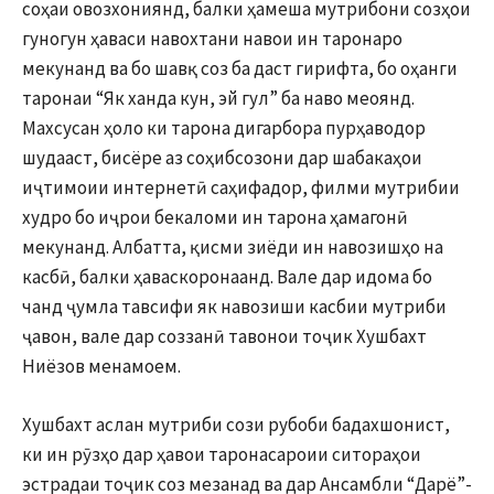
соҳаи овозхониянд, балки ҳамеша мутрибони созҳои
гуногун ҳаваси навохтани навои ин таронаро
мекунанд ва бо шавқ соз ба даст гирифта, бо оҳанги
таронаи “Як ханда кун, эй гул” ба наво меоянд.
Махсусан ҳоло ки тарона дигарбора пурҳаводор
шудааст, бисёре аз соҳибсозони дар шабакаҳои
иҷтимоии интернетӣ саҳифадор, филми мутрибии
худро бо иҷрои бекаломи ин тарона ҳамагонӣ
мекунанд. Албатта, қисми зиёди ин навозишҳо на
касбӣ, балки ҳаваскоронаанд. Вале дар идома бо
чанд ҷумла тавсифи як навозиши касбии мутриби
ҷавон, вале дар соззанӣ тавонои тоҷик Хушбахт
Ниёзов менамоем.
Хушбахт аслан мутриби сози рубоби бадахшонист,
ки ин рӯзҳо дар ҳавои таронасароии ситораҳои
эстрадаи тоҷик соз мезанад ва дар Ансамбли “Дарё”-