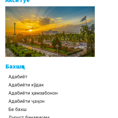
Бахшҳо
Адабиёт
Адабиёти кӯдак
Адабиёти ҳамзабонон
Адабиёти ҷаҳон
Бе бахш
Дуруст бинависем