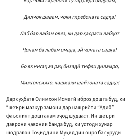
Бар чоки гиребони ту гар дида бидӯзам,
Дилчок шавам, чоки гиребоната садқа!
Лаб бар лабам овез, ки дар ҳасрати лабҳот
Ҷонам ба лабам омада, эй ҷоната садқа!
Бо як нигаҳ аз раҳ бизадӣ тифли диламро,
Мижгонсияҳо, чашмаки шайтоната садқа!
Дар суҳбате Олимхон Исматӣ иброз дошта буд, ки
“шеъри мазкур замони дар нашриёти “Адиб”
фаъолият доштанам эҷод шудааст. Ин шеъри
даврони ҷавонии банда буд, ки устоди ҳунар
шодравон Тоҷиддини Муҳиддин онро ба суруди