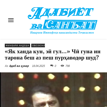
МИНБАРИ АНДЕША
ОВОЗХОНӢ
«Як ханда кун, эй гул…» Чӣ гуна ин
тарона беш аз пеш пурҳаводор шуд?
18.04.2025
0
798
Аз
Адаб ва ҳунар