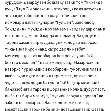
сурудхонӣ, марду зан бо шавқу завқи том “Як ханда
кун, эй гул..”-и овозхони нотакрор, яке аз нахустин
чеҳраҳои тобноки эстрада дар Тоҷикистон,
номовари дастаи ҳунарии “Гулшан”, равоншод
Тоҷиддини Муҳиддинро замзама кардаву дар олами
интернет ҳамагонӣ карда истодаанд. Ба ҳадде ин
тарона ҳамапазир шудааст, ки ҳоло дар наворҳое
тика-тика иҷрои чанд касро дар як навбат
мегузоранд ва аз корбарон бо ироаи суоли “кӣ
беҳтар мехонад?” назар мепурсанд. Назаргоҳи ин
наворҳо пур аз ҳадиси корбарони гуногунмиллати
шабакаҳои иҷтимоии интернетист, ки аксарият
ҷудо аз посух додан ба суоли “кӣ беҳтар мехонад?”
ба ҷаззобияти тарона ишора менамоянд. Дуруст аст,
ки ба таъбири маъмул, “мусиқӣ сарҳад надорад” ва
забони он башарист. Вале хеле кам иттифоқ
меафтад, ки таронае ба ин андоза ҳамапазир шавад.