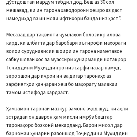
дӯстдоштаи мардум табдил дод. Беш аз 30 сол
мешавад, ки ин тарона ҳаводорони хешро аз даст
намедиҳад ва ин мояи ифтихори банда низ ҳаст”.
Месазад дар тақвияти ҷумлаҳои болозикр илова
кард, ки албатта дар баробари эътирофи маҳорати
волои суруднависии шоири ин тарона наметавон
сабку шеваи хос ва муассири ҳунарманди нотакрор
Тоҷиддини Муҳиддинро низ сарфи назар намуд,
зеро эшон дар иҷрои ин ва дигар таронаҳо аз
зарфиятҳои ҳанҷараи хеш бо маҳорату малакаи
тамом истифода кардааст.
Ҳамзамон таронаи мазкур замоне эҷод шуд, ки аҳли
эстрадаи он даврон ҳам мисли имрӯз бештар
таронаҳоро бозхонӣ мекарданд. Барои мисол дар
барномаи ҳунарии равоншод Тоҷиддини Муҳиддин