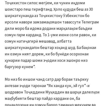
Тоҷикистон сипос мегӯем, ки чунин иқдоми
шоистаро пеш гирифтанд. Ҳоло ҳудуди беш аз 30
ширкаткунанда аз Тоҷикистону Ӯзбекистон бо
ирсоли навори замзамаҳояшон тавассути Телеграм
дили моро ба идома додани марҳалаҳои баъдии
озмун гарм карданд. То 1-уми июни соли равон, ки
озмун натиҷагирӣ мешавад, албатта
ширкаткунандагон бештар хоҳанд шуд. Ба баҳонаи
ин озмун ният дорем, ки бо бунёди осорхонаи
ҳунарии падар шоми эҷодии хоси эшонро низ
баргузор кунем”.
Мо низ бо иншои чанд сатр дар бораи таъриху
ангезаи эҷоди таронаи “Як ханда кун, эй гул”-и
шодравон Тоҷиддини Муҳиддин ва шарҳи далелҳои
маҳбубияти бештар пайдо кардани он, ба
роҳандозони ин озмун барор таманно мекунем ва