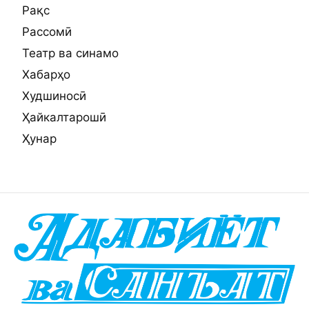
Рақс
Рассомӣ
Театр ва синамо
Хабарҳо
Худшиносӣ
Ҳайкалтарошӣ
Ҳунар