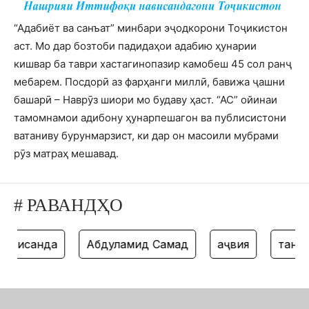
“Адабиёт ва санъат” минбари эҷодкорони Тоҷикистон
аст. Мо дар бозтоби падидаҳои адабию ҳунарии
кишвар ба таври хастагинопазир камобеш 45 сол ранҷ
мебарем. Посдорӣ аз фарҳанги миллӣ, бавижа ҷашни
башарӣ – Наврӯз шиори мо будаву ҳаст. “АС” ойинаи
тамомнамои адибону ҳунарпешагон ва публисистони
ватаниву бурунмарзист, ки дар он масоили мубрами
рӯз матраҳ мешавад.
# РАВАНДҲО
исанда
Абдулҳамид Самад
ҳаҷвия
танз