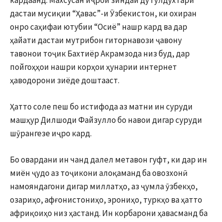
кардаанд. Махсусан иҷрои зиндаи ду гулдухтари
дастаи мусиқии “Ҳавас”-и Ӯзбекистон, ки охиран
онро саҳифаи ютубии “Осиё” нашр кард ва дар
ҳайати дастаи мутрибон гиторнавози ҷавону
тавонои тоҷик Бахтиёр Акрамзода низ буд, дар
пойгоҳҳои нашри корҳои ҳунарии интернет
ҳаводорони зиёде доштааст.
Ҳатто соле пеш бо истифода аз матни ин суруди
машҳур Дилшоди Файзулло бо навои дигар суруди
шӯрангезе иҷро кард.
Бо овардани ин чанд далел метавон гуфт, ки дар ин
миён ҷудо аз тоҷикони алоқаманд ба овозхонӣ
намояндагони дигар миллатҳо, аз ҷумла ӯзбекҳо,
озариҳо, афғонистониҳо, эрониҳо, туркҳо ва ҳатто
африқоиҳо низ ҳастанд. Ин корбарони ҳавасманд ба