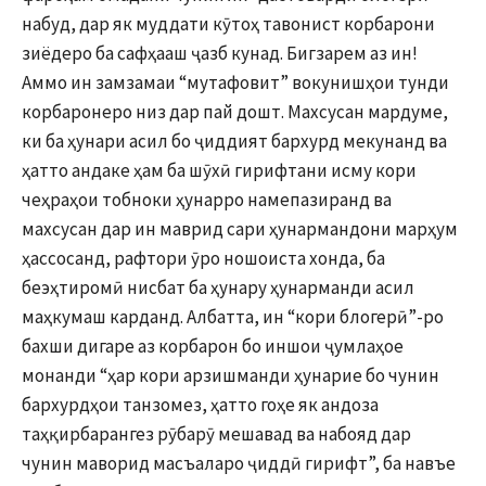
набуд, дар як муддати кӯтоҳ тавонист корбарони
зиёдеро ба сафҳааш ҷазб кунад. Бигзарем аз ин!
Аммо ин замзамаи “мутафовит” вокунишҳои тунди
корбаронеро низ дар пай дошт. Махсусан мардуме,
ки ба ҳунари асил бо ҷиддият бархурд мекунанд ва
ҳатто андаке ҳам ба шӯхӣ гирифтани исму кори
чеҳраҳои тобноки ҳунарро намепазиранд ва
махсусан дар ин маврид сари ҳунармандони марҳум
ҳассосанд, рафтори ӯро ношоиста хонда, ба
беэҳтиромӣ нисбат ба ҳунару ҳунарманди асил
маҳкумаш карданд. Албатта, ин “кори блогерӣ”-ро
бахши дигаре аз корбарон бо иншои ҷумлаҳое
монанди “ҳар кори арзишманди ҳунарие бо чунин
бархурдҳои танзомез, ҳатто гоҳе як андоза
таҳқирбарангез рӯбарӯ мешавад ва набояд дар
чунин маворид масъаларо ҷиддӣ гирифт”, ба навъе