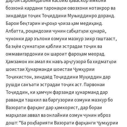
дар он сарояндагони касбию ҳаваскор имкони
бозхонӣ кардани таронаҳои овозхони нотакрор ва
зиндаёди тоҷик Тоҷиддини Муњиддинро доранд.
Барои беҳтарин иҷроҳо ҷоиза ҳам медиҳанд.
Албатта, роҳандозии чунин сабқатҳои ҳунарӣ,
чунонки дар эълони озмуни мазкур зикр гаштааст,
ба эҳёи суннатҳои қаблии эстрадаи тоҷик ва
оммавигардонии он шароит фароҳам меорад.
Ҳамзамон ин амал як навъ арҷгузорӣ ба хидматҳои
шоистаи Ҳунарманди шоистаи Ҷумҳурии
Тоҷикистон, зиндаёд Тоҷиддини Муҳиддин дар
рушди санъати эстрадаи тоҷик аст. Парвонаи
Тоҷиддин, ки ҳамчун фарзанди ҳунарманд дар
раванди ташкил ва баргузории озмуни мазкур бо
Вазорати фарҳанг дар ҳамкорист, дар бораи
марҳалаи аввал ва онлайнии озмун чунин иброз
дошт: “Ба роҳбарияти Вазорати фарҳанги Ҷумҳурии