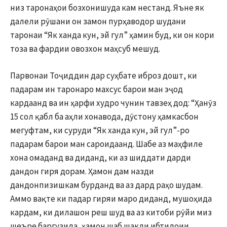
низ таронаҳои бозхонишуда кам нестанд. Яъне як
далели рӯшани он замон пурҳаводор шудани
таронаи “Як ханда кун, эй гул” ҳамин буд, ки он кори
тоза ва фардии овозхон маҳсуб мешуд.
Парвонаи Тоҷиддин дар суҳбате иброз дошт, ки
падарам ин таронаро махсус барои ман эҷод
кардаанд ва ин ҳарфи худро чунин тавзеҳ дод: “Ҳанӯз
15 сол қабл ба аҳли хонавода, дӯстону ҳамкасбон
мегуфтам, ки суруди “Як ханда кун, эй гул”-ро
падарам барои ман сароидаанд. Шабе аз маҳфиле
хона омаданд ва диданд, ки аз шиддати дарди
дандон гиря дорам. Ҳамон дам назди
дандонпизишкам бурданд ва аз дард раҳо шудам.
Аммо вақте ки падар гиряи маро диданд, мушоҳида
кардам, ки дилашон реш шуд ва аз китоби рӯйи миз
шеъре баргузида, ҳамон шаб шакли ибтидоии