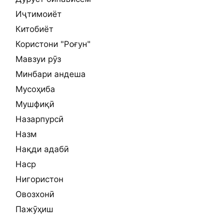
Иҷтимоиёт
Китобиёт
Користони "Роғун"
Мавзуи рӯз
Минбари андеша
Мусоҳиба
Мушфиқӣ
Назарпурсӣ
Назм
Нақди адабӣ
Наср
Нигористон
Овозхонӣ
Пажӯҳиш