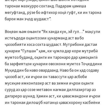
таронаи мазкурро сохтанд. Падарам ҳамеша
мегуфтанд, рӯзе бо ифтихор хоҳӣ гуфт, ки ин тарона
барои ман эҷод шудааст”.
Воқеан њам оњанги “Як ханда кун, эй гул…” маҳсули
истеъдоди оҳангсозии ҳунарманд аст ва бо
ҷаззобияти хоса сохта шудааст. Мутрибони дастаи
ҳунарии “Гулшан” ҳам, ки ҷумла дар кори мутрибӣ
мумтоз буданд, оҳанги ин таронаро дар ҳамоҳангӣ
ба зарфиятҳои ҳунарии овозхони мумтоз Тоҷиддини
Муҳиддин ба наво овардаанд. Наво ба он ҳад содаву
ҷаззоб аст, ки иҷрои он тавассути ҳар асбоби
мусиқие имконпазир аст ва зимни иҷрои оҳанги
суруд аз ҳар созе метавон нағмаи дилпазиртар аз
дигареро шунид. Ҳамин аст, ки ҳавасмандони иҷрои
ин таронаи дилошӯб натанҳо ҳаваскорону касбиёни