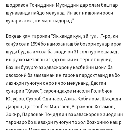
шодравон Тоҷиддини Муҳиддин дар олам бештар
шунаванда пайдо мекунад. Ин аст нишонаи хоси
ҳунари асил, ки марг надорад”.
Воқеан ҳам таронаи “Як ханда кун, эй гул…”-ро, ки
ҳанӯз соли 1994 бо намоҳангаш ба бозори ҳунар ироа
шуда буд ва имсол ба эҷоди он 31 сол пур мешавад,
ин рӯзҳо метавон аз ҳар гӯшаи интернет шунид.
Бахши бузурге аз ҳаваскорону касбиёни моил ба
овозхонӣ ба замзамаи ин тарона пардохтаанд ва бо
лаҳнҳои гуногун онро иҷро мекунанд. Дастаи
ҳунарии “Ҳавас”, сарояндаҳое мисоли Ғолибҷон
Юсуфов, Суҳроб Одинаев, Азиза Қобилова, Шаҳзоди
Даврон, Достонбек Мирзоев, Акрамҷон Ҳотамов,
Зокир, Парвонаи Тоҷиддин ва ҳаваскороне зиёде ин
таронаро бо шеваҳои гуногун то ҳол бозхонию нашр