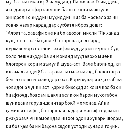
мусбат натиҷагирӣ намуданд. Парвонаи Тоҷиддин,
яке дигар аз фарзандони ба овозхонӣ машғули
зиндаёд Тоҷиддин Муҳиддин низ ба масъала аз ин
зовия назар карда, дар суҳбате иброз дошт:
“Албатта, ҳадафи оне ки бо адоҳои мисли “Як ханда
кун, э-о-о-о..” ба қавле бо тарона ҳазл кард,
пурҳаводор сохтани саҳифаи худ дар интернет буд.
Ҳоло пешниҳоди ба ин монанд муҳтавоҳо миёни
блогерон кори маъмулӣ шуда-аст. Вале бибинед, ки
ин амалкарди ӯ ба тарона латмае назад, балки онро
беш аз пеш пурҳаводор сохт. Кори ҳунарии ҷаззоб ва
ҷовидона чунин аст. Ҳарки бихоҳад аз хеш чизе ба он
биафзояд, боз ҳам шакли асли он барои мухотабон
шуниданитару диданитар боқӣ мемонад. Айни
ҳамин иттифоқ бо таронаи падари ман афтод ва ин
рӯзҳо ҳамчун намояндаи ин хонадони ҳунарӣ шодам,
ки боз ҳам ба ин баҳона садои устоди ҳунари тоҷик,