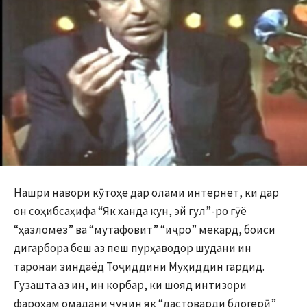
Нашри навори кӯтоҳе дар олами интернет, ки дар
он соҳибсаҳифа “Як ханда кун, эй гул”-ро гӯё
“ҳазломез” ва “мутафовит” “иҷро” мекард, боиси
дигарбора беш аз пеш пурҳаводор шудани ин
таронаи зиндаёд Тоҷиддини Муҳиддин гардид.
Гузашта аз ин, ин корбар, ки шояд интизори
фароҳам омадани чунин як “дастоварди блогерӣ”