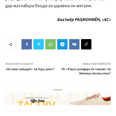
дар матлабҳои баъдӣ аз ҷараёни он мегӯем.
Бахтиёр РАҲМОНИЁН, «АС»
мақолаи гузашта
мақолаи навбатӣ
«Келини ҷойдорӣ» чӣ бурд дошт?
Оё «Рақси дунафара ба танҳоӣ» ба
бинанда писанд омад?
- Таблиғ -