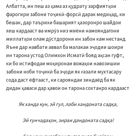
Албатта, ин пеш аз ҳама аз қудрату зарфиятҳои
фарогири забони тоҷикӣ-форсӣ дарак медиҳад, ки
бешак, дар таърихи башарият ҳазоронро шайдои
хеш кардааст ва имрӯз низ миёни намояндагони
миллатҳои олам дӯстдорони ин забон кам нестанд.
Яъне дар навбати аввал ба малакаи эҷодии шоири
ин тарона устод Олимхон Исматӣ бояд аҳсан гуфт,
ки бо истифодаи моҳиронаи вожаҳои навозишии
забони ноби тоҷикӣ ба эҷоди як ғазали мухтасару
сода даст ёфтааст, ки сарояндаи зиндаёд ба як
дидан ҳаваси дар ҳавои он тарона сохтанро кардааст
Як ханда кун, эй гул, лаби хандоната садқа,
Эй ғунчадаҳон, зираи дандоната садқа!