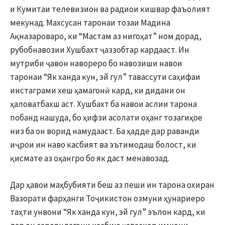
и Кумитаи телевизион ва радиои кишвар фаъолият
мекунад. Махсусан таронаи тозаи Мадина
Ақназароваро, ки “Мастам аз нигоҳат” ном дорад,
рубобнавозии Хушбахт ҷаззобтар кардааст. Ин
мутриби ҷавон навореро бо навозиши навои
таронаи “Як ханда кун, эй гул” тавассути саҳифаи
инстаграми хеш ҳамагонӣ кард, ки дидани он
ҳаловатбахш аст. Хушбахт ба навои аслии тарона
побанд нашуда, бо ҳифзи асолати оҳанг тозагиҳое
низ ба он ворид намудааст. Ба ҳадде дар раванди
иҷрои ин наво касбият ва эътимодаш болост, ки
қисмате аз оҳангро бо як даст менавозад.
Дар ҳавои маҳбубияти беш аз пеши ин тарона охиран
Вазорати фарҳанги Тоҷикистон озмуни ҳунариеро
таҳти унвони “Як ханда кун, эй гул” эълон кард, ки