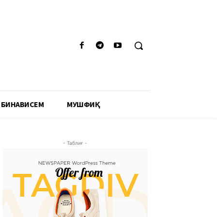
 БИНАВИСЕМ
МУШФИҚӢ
- Таблиғ -