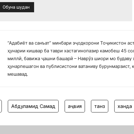
“Адабиёт ва санъат” минбари эҷодкорони Тоҷикистон ас
ҳунарии кишвар ба таври хастагинопазир камобеш 45 со
миллӣ, бавижа ҷашни башарӣ – Наврӯз шиори мо будаву 
ҳунарпешагон ва публисистони ватаниву бурунмарзист, 
мешавад.
Абдулҳамид Самад
ҳаҷвия
танз
ханда