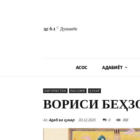
6.1
C
Душанбе
АСОСӢ
АДАБИЁТ
НИГОРИСТОН
РАССОМӢ
ҲУНАР
ВОРИСИ БЕҲЗ
Аз
Адаб ва ҳунар
03.12.2025
0
388