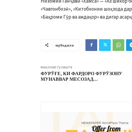
Низомии Ганҷавӣ «Хамса» — «Аз шикор б
«Чавгонбозӣ», «Китобхонии шоҳзода дар 
«Баҳроми Гӯр ва аждаҳор» ва дигар асар
мубодила
мақолаи гузашта
ФУРӮҒЕ, КИ ФАРДОРО ФУРӮЗОНУ
МУНАВВАР МЕСОЗАД…