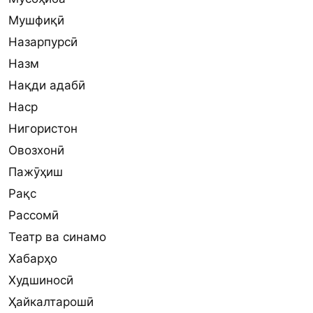
Мушфиқӣ
Назарпурсӣ
Назм
Нақди адабӣ
Наср
Нигористон
Овозхонӣ
Пажӯҳиш
Рақс
Рассомӣ
Театр ва синамо
Хабарҳо
Худшиносӣ
Ҳайкалтарошӣ