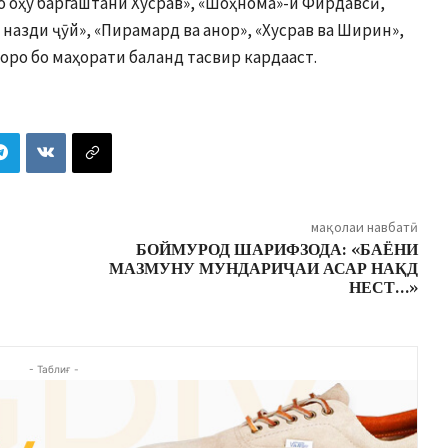
о оҳу баргаштани Хусрав», «Шоҳнома»-и Фирдавсӣ,
назди ҷӯй», «Пирамард ва анор», «Хусрав ва Ширин»,
ҳоро бо маҳорати баланд тасвир кардааст.
мақолаи навбатӣ
БОЙМУРОД ШАРИФЗОДА: «БАЁНИ
МАЗМУНУ МУНДАРИҶАИ АСАР НАҚД
НЕСТ…»
- Таблиғ -