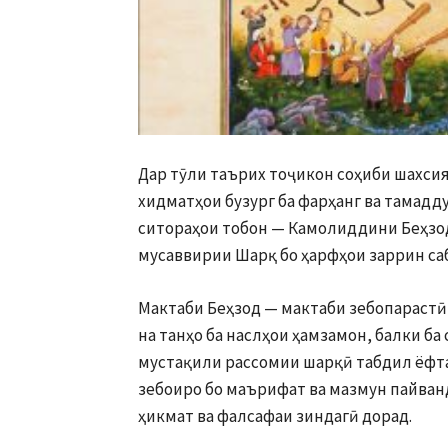
Дар тӯли таърих тоҷикон соҳиби шахсия
хидматҳои бузург ба фарҳанг ва тамадд
ситораҳои тобон — Камолиддини Беҳзод
мусаввирии Шарқ бо ҳарфҳои заррин саб
Мактаби Беҳзод — мактаби зебопарастӣ,
на танҳо ба наслҳои ҳамзамон, балки ба
мустақили рассомии шарқӣ табдил ёфтаа
зебоиро бо маърифат ва мазмун пайванд 
ҳикмат ва фалсафаи зиндагӣ дорад.