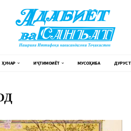
ҲУНАР
ИҶТИМОИЁТ
МУСОҲИБА
ДУРУСТ
ОД