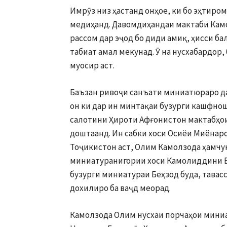
Имрӯз низ ҳастанд онҳое, ки бо эҳтиром
медиҳанд. Давомдиҳандаи мактаби Кам
рассом дар эҷод бо диди амиқ, ҳисси ба
табиат амал мекунад. Ӯ на нусхабардор,
муосир аст.
Баъзан ривоҷи санъати миниатюраро д
он ки дар ин минтақаи бузурги кашфно
салотини Ҳироти Афғонистон мактабҳои 
доштаанд. Ин сабки хоси Осиёи Миёнаро
Тоҷикистон аст, Олим Камолзода ҳамчу
миниатуранигории хоси Камолиддини Бе
бузурги миниатураи Беҳзод буда, тавас
дохилиро ба ваҷд меорад.
Камолзода Олим нусхаи порчаҳои миниа