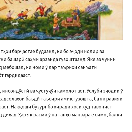
тҳои барҷастае будаанд, ки бо эҷоди нодир ва
уни башарӣ саҳми арзанда гузоштаанд. Яке аз чунин
 мебошад, ки номи ӯ дар таърихи санъати
т гардидааст.
 инсондӯстӣ ва ҷустуҷӯи камолот аст. Услуби эҷодии ӯ
 садсолаҳои баъдӣ таъсири амиқ гузошта, ба як равияи
ст. Наққоши бузург бо хиради хоси худ тавонист
диҳад. Ҳар як расми ӯ на танҳо манзара ё симо, балки