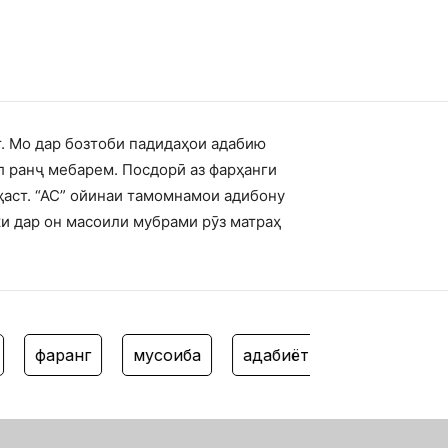
т. Мо дар бозтоби падидаҳои адабию
л ранҷ мебарем. Посдорӣ аз фарҳанги
ҳаст. “АС” ойинаи тамомнамои адибону
ки дар он масоили мубрами рӯз матраҳ
фарҳанг
мусоҳиба
адабиёти кӯдак
филм