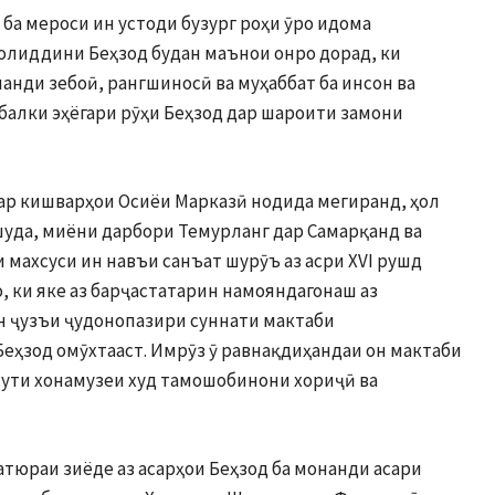
 ба мероси ин устоди бузург роҳи ӯро идома
олиддини Беҳзод будан маънои онро дорад, ки
ланди зебоӣ, рангшиносӣ ва муҳаббат ба инсон ва
 балки эҳёгари рӯҳи Беҳзод дар шароити замони
ар кишварҳои Осиёи Марказӣ нодида мегиранд, ҳол
шуда, миёни дарбори Темурланг дар Самарқанд ва
махсуси ин навъи санъат шурӯъ аз асри XVI рушд
, ки яке аз барҷастатарин намояндагонаш аз
н ҷузъи ҷудонопазири суннати мактаби
ҳзод омӯхтааст. Имрӯз ӯ равнақдиҳандаи он мактаби
сути хонамузеи худ тамошобинони хориҷӣ ва
тюраи зиёде аз асарҳои Беҳзод ба монанди асари