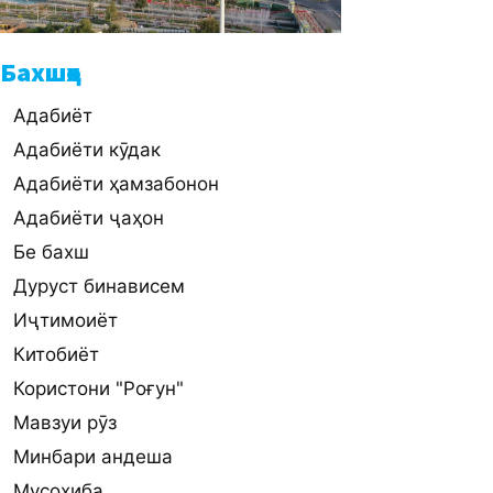
Бахшҳо
Адабиёт
Адабиёти кӯдак
Адабиёти ҳамзабонон
Адабиёти ҷаҳон
Бе бахш
Дуруст бинависем
Иҷтимоиёт
Китобиёт
Користони "Роғун"
Мавзуи рӯз
Минбари андеша
Мусоҳиба