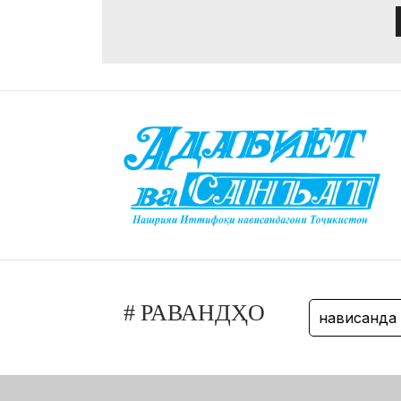
# РАВАНДҲО
адиб
ҳикоя
нависанда