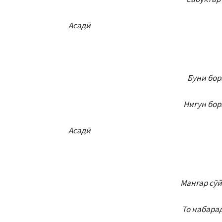
Асадӣ
Буни бор
Нигун бор
Асадӣ
Мангар сӯй
То набарад