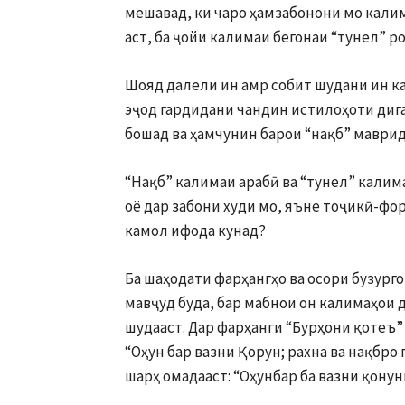
мешавад, ки чаро ҳамзабонони мо кали
аст, ба ҷойи калимаи бегонаи “тунел” р
Шояд далели ин амр собит шудани ин ка
эҷод гардидани чандин истилоҳоти дига
бошад ва ҳамчунин барои “нақб” маврид
“Нақб” калимаи арабӣ ва “тунел” калим
оё дар забони худи мо, яъне тоҷикӣ-фо
камол ифода кунад?
Ба шаҳодати фарҳангҳо ва осори бузурго
мавҷуд буда, бар мабнои он калимаҳои 
шудааст. Дар фарҳанги “Бурҳони қотеъ”
“Оҳун бар вазни Қорун; рахна ва нақбро 
шарҳ омадааст: “Оҳунбар ба вазни қонунг