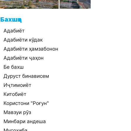
Бахшҳо
Адабиёт
Адабиёти кӯдак
Адабиёти ҳамзабонон
Адабиёти ҷаҳон
Бе бахш
Дуруст бинависем
Иҷтимоиёт
Китобиёт
Користони "Роғун"
Мавзуи рӯз
Минбари андеша
Мусоҳиба