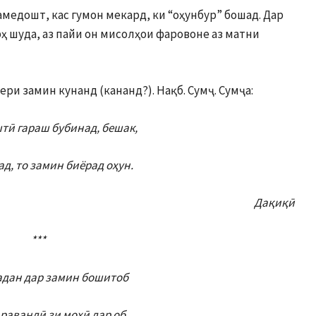
амедошт, кас гумон мекард, ки “оҳунбур” бошад. Дар
рҳ шуда, аз пайи он мисолҳои фаровоне аз матни
зери замин кунанд (кананд?). Нақб. Сумҷ. Сумҷа:
тӣ гараш бубинад, бешак,
д, то замин биёрад оҳун.
Дақиқӣ
***
задан дар замин бошитоб
равандӣ зи моҳӣ дар об.