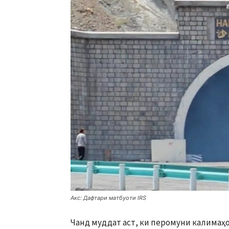
Акс: Дафтари матбуоти IRS
Чанд муддат аст, ки перомуни калимаҳои