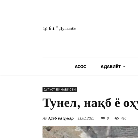
6.1
C
Душанбе
АСОСӢ
АДАБИЁТ
ДУРУСТ БИНАВИСЕМ
Тунел, нақб ё о
Аз
Адаб ва ҳунар
11.01.2025
0
416