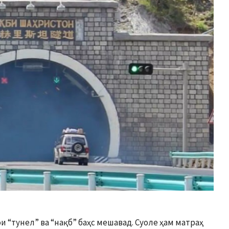
 “тунел” ва “нақб” баҳс мешавад. Суоле ҳам матраҳ