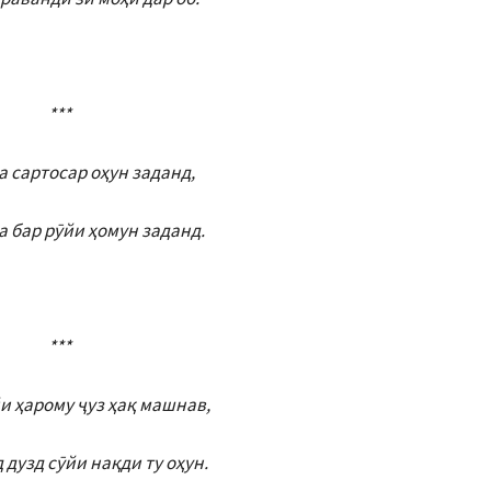
***
а сартосар оҳун заданд,
а бар рӯйи ҳомун заданд.
***
и ҳарому ҷуз ҳақ машнав,
 дузд сӯйи нақди ту оҳун.