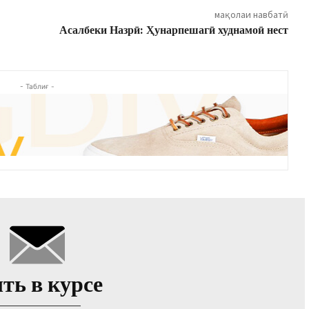
мақолаи навбатӣ
Асалбеки Назрӣ: Ҳунарпешагӣ худнамоӣ нест
- Таблиғ -
ть в курсе