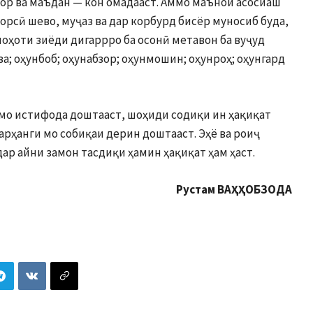
ор ва маъдан — кон омадааст. Аммо маънои асосиаш
орсӣ шево, муҷаз ва дар корбурд бисёр муносиб буда,
лоҳоти зиёди дигаррро ба осонӣ метавон ба вуҷуд
оза; оҳунбоб; оҳунабзор; оҳунмошин; оҳунроҳ; оҳунгард
 мо истифода доштааст, шоҳиди содиқи ин ҳақиқат
арҳанги мо собиқаи дерин доштааст. Эҳё ва роиҷ
ар айни замон тасдиқи ҳамин ҳақиқат ҳам ҳаст.
Р
устам
ВАҲҲОБЗОДА