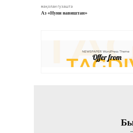
мақолаи гузашта
Аз «Нуни навиштан»
Бы