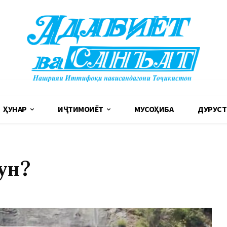
ҲУНАР
ИҶТИМОИЁТ
МУСОҲИБА
ДУРУСТ
ҳун?