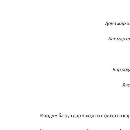
Дона мар и
Бех мар и
Бар роҳ
Яке
Мардум ба рӯз дар чоҳҳо ва оҳунҳо ва ко