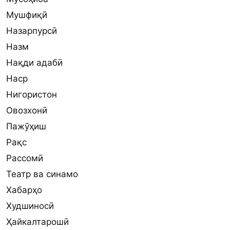
Мушфиқӣ
Назарпурсӣ
Назм
Нақди адабӣ
Наср
Нигористон
Овозхонӣ
Пажӯҳиш
Рақс
Рассомӣ
Театр ва синамо
Хабарҳо
Худшиносӣ
Ҳайкалтарошӣ