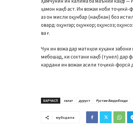
Ҳамчунин ин калима ба маънии каҳф — ғ
ҳамон нақб аст. Ин вожаи ноби тоҷикӣ-ф
аз он мисли оҳунбар (нақбкан) боз исти
овард: оҳунгар; оҳункор; оҳунсоз; оҳунс
ва ғ.
Чун ин вожа дар матнҳои куҳани забони
мебошад, ки сохтани нақб (тунел) дар ф
кардани ин вожаи асили тоҷикӣ-форсӣ д
БАРЧАСП
ғалат
дуруст
Рустам Ваҳҳобзода
мубодила