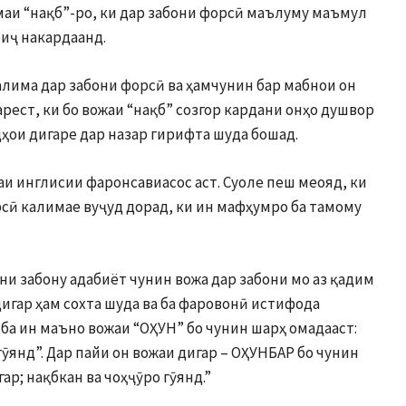
маи “нақб”-ро, ки дар забони форсӣ маълуму маъмул
оиҷ накардаанд.
лима дар забони форсӣ ва ҳамчунин бар мабнои он
рест, ки бо вожаи “нақб” созгор кардани онҳо душвор
ҳои дигаре дар назар гирифта шуда бошад.
аи инглисии фаронсавиасос аст. Суоле пеш меояд, ки
рсӣ калимае вуҷуд дорад, ки ин мафҳумро ба тамому
ни забону адабиёт чунин вожа дар забони мо аз қадим
дигар ҳам сохта шуда ва ба фаровонӣ истифода
 ба ин маъно вожаи “ОҲУН” бо чунин шарҳ омадааст:
гӯянд”. Дар пайи он вожаи дигар – ОҲУНБАР бо чунин
ар; нақбкан ва чоҳҷӯро гӯянд.”