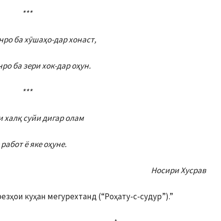
***
нро ба хӯшаҳо-дар хонаст,
нро ба зери хок-дар оҳун.
***
и халқ суйи дигар олам
 работ ё яке оҳуне.
Носири Хусрав
резҳои куҳан мегурехтанд (“Роҳату-с-судур”).”