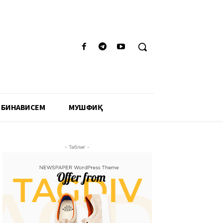
 БИНАВИСЕМ
МУШФИҚӢ
- Таблиғ -