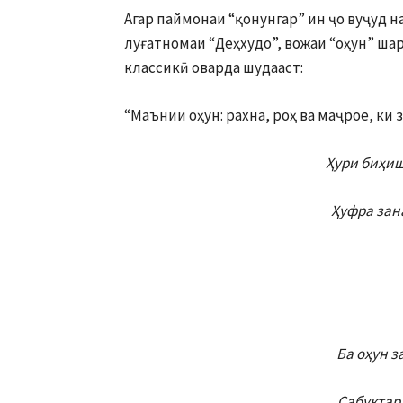
Агар паймонаи “қонунгар” ин ҷо вуҷуд н
луғатномаи “Деҳхудо”, вожаи “оҳун” ша
классикӣ оварда шудааст:
“Маънии оҳун: рахна, роҳ ва маҷрое, ки 
Ҳури биҳиш
Ҳуфра зана
Ба оҳун 
Сабуктар 