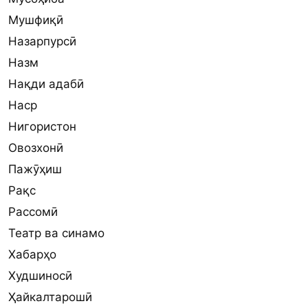
Мушфиқӣ
Назарпурсӣ
Назм
Нақди адабӣ
Наср
Нигористон
Овозхонӣ
Пажӯҳиш
Рақс
Рассомӣ
Театр ва синамо
Хабарҳо
Худшиносӣ
Ҳайкалтарошӣ