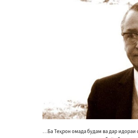
…Ба Теҳрон омада будам ва дар идораи