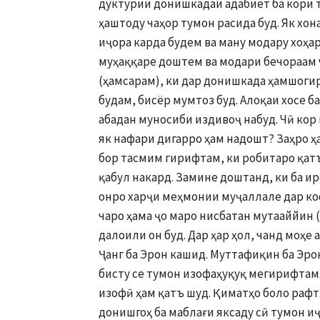
дуктурии донишкадаи адабиёт ба кори т
ҳаштоду чаҳор тумон расида буд. Як хон
иҷора карда будем ва ману модару хоҳар
муҳаққаре доштем ва модари бечораам ч
(ҳамсарам), ки дар донишкада ҳамшоги
будам, бисёр мумтоз буд. Алоқаи хосе б
абадан муносиби издивоҷ набуд. Чӣ кор
як нафари дигарро ҳам надошт? Заҳро ҳа
бор тасмим гирифтам, ки робитаро қатъ
қабул накард. Замине доштанд, ки ба ир
онро харҷи меҳмонии муҷаллале дар ко
чаро ҳама ҷо маро нисбатан мутааййин 
далоили он буд. Дар ҳар ҳол, чанд моҳе 
Ҷанг ба Эрон кашид. Муттафиқин ба Эро
бисту се тумон изофаҳуқуқ мегирифтам.
изофӣ ҳам қатъ шуд. Қиматҳо боло рафт
донишгоҳ ба маблағи яксаду сӣ тумон иҷ