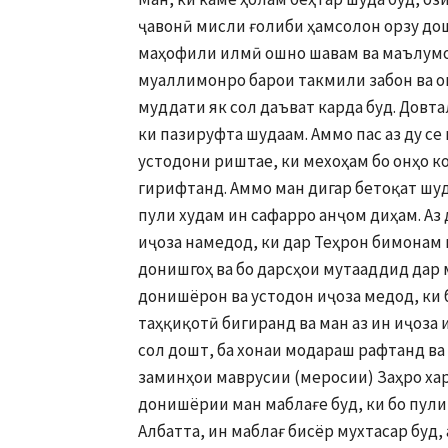
ҷавонӣ мисли ғолиби ҳамсолон орзу дош
маҳофили илмӣ ошно шавам ва маълумо
муаллимонро барои такмили забон ва о
муддати як сол даъват карда буд. Довт
ки пазируфта шудаам. Аммо пас аз ду се
устодони риштае, ки мехоҳам бо онҳо ко
гирифтанд. Аммо ман дигар бетоқат шуда
пули худам ин сафарро анҷом диҳам. Аз
иҷоза намедод, ки дар Теҳрон бимонам
донишгоҳ ва бо дарсҳои мутааддид дар 
донишёрон ва устодон иҷоза медод, ки 
таҳқиқотӣ бигиранд ва ман аз ин иҷоза 
сол дошт, ба хонаи модараш рафтанд ва 
заминҳои маврусии (меросии) Заҳро хар
донишёрии ман маблағе буд, ки бо пули
Албатта, ин маблағ бисёр мухтасар буд,