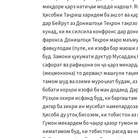
миқдоре қарз натиҷаи моддӣ надошт. Я
Ҳисобии Таҷриш харидем ба ақсот ва қа
дар Бейрут аз Донишгоҳи Теҳрон тақозо
кунад, ки як силсила конфронс дар дони
фаронса. Донишгоҳи Теҳрон маро маъмур
фавқулодаи (пуле, ки изофа бар маоши
буд. Замони ҳукумати дуктур Мусаддиқ б
сафорат ва рафиқони он ҷо қарз мекард
(меҳмонхона) то дервақт машғули таҳия
тамом шуд ва озими муроҷиат будам, аз
бобати корҳои изофӣ ба ман доданд. Дар
Рӯзҳои охири исфанд буд, ки баргаштам.
дигар ба зикри ин мусибат намепардоза
Ҳисобӣ ду утоқ бисозем, ки тобистон аз
Гумон мекардем бо чаҳор ҳазор тумон м
ниматамом буд, ки тобистон расид ва н