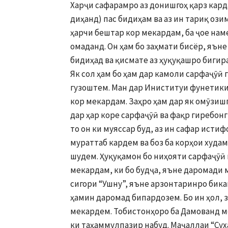
Харҷи сафарамро аз донишгоҳ қарз карда
диҳанд) пас бидиҳам ва аз ин тариқ ози
ҳарчи бештар кор мекардам, ба ҷое наме
омаданд. Он ҳам бо заҳмати бисёр, яъне 
бидиҳад ва қисмате аз ҳуқуқашро бигира
Як сол ҳам бо ҳам дар камоли сарфаҷӯӣ
гузоштем. Ман дар Иниституи фунетики
кор мекардам. Заҳро ҳам дар як омӯзишг
дар ҳар коре сарфаҷӯӣ ва фақр гиребонги
то он ки муяссар буд, аз ин сафар исти
мураттаб кардем ва боз ба корҳои худа
шудем. Ҳуқуқамон бо ниҳояти сарфаҷӯӣ 
мекардам, ки бо будҷа, яъне даромади м
сигори “Ушну”, яъне арзонтаринро бик
ҳамин даромад бипардозем. Бо ин ҳол, 
мекардем. Тобистонҳоро ба Дамованд ме
ки таҳаммулпазир набуд. Маҷаллаи “Сух