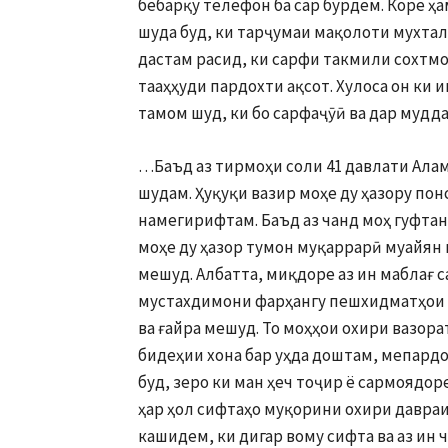
бебарқу телефон ба сар бурдем. Коре ҳ
шуда буд, ки тарҷумаи мақолоти мухтали
дастам расид, ки сарфи такмили сохтмо
тааҳҳуди пардохти ақсот. Хулоса он ки и
тамом шуд, ки бо сарфаҷӯӣ ва дар мудд
…Баъд аз тирмоҳи соли 41 давлати Алам
шудам. Ҳуқуқи вазир моҳе ду ҳазору пон
намегирифтам. Баъд аз чанд моҳ гуфтан
моҳе ду ҳазор тумон муқаррарӣ муайян 
мешуд. Албатта, миқдоре аз ин маблағ 
мустахдимони фарҳангу пешхидматҳои 
ва ғайра мешуд. То моҳҳои охири вазора
бидеҳии хона бар уҳда доштам, мепардо
буд, зеро ки ман ҳеч тоҷир ё сармоядор
ҳар ҳол сифтаҳо муқорини охири давраи
кашидем, ки дигар вому сифта ва аз ин 