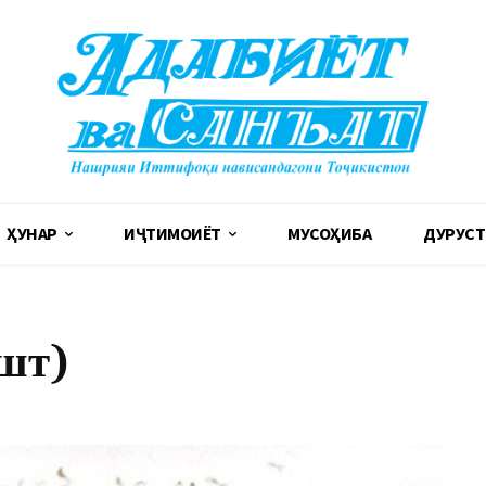
ҲУНАР
ИҶТИМОИЁТ
МУСОҲИБА
ДУРУСТ
ошт)