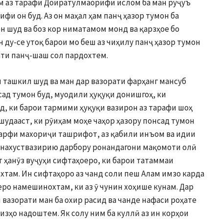
ам аз тарафи Доиратулмаорифи ислом ба ман руҷуъ
фи он буд. Аз он маҳал ҳам панҷ ҳазор тумон ба
н шуд ва боз кор ниматамом монд ва қарзҳое бо
н ду-се утоқ барои мо беш аз чиҳилу панҷ ҳазор тумон
ати панҷ-шаш сол пардохтем.
 ташкил шуд ва ман дар вазорати фарҳанг мансуб
сад тумон буд, муодили ҳуқуқи донишгоҳ, ки
д, ки барои тармими ҳуқуқи вазирон аз тарафи шоҳ
шудааст, ки рӯиҳам моҳе чаҳор ҳазору понсад тумон
сарфи махориҷи ташрифот, аз қабили инъом ва идии
нахуствазирию дарбору ронандагони мақомоти олӣ
т ҳанӯз вуҷуҳи сифтаҳоеро, ки барои татаммаи
хтам. Ин сифтаҳоро аз чанд соли пеш Алам имзо карда
еро намешинохтам, ки аз ӯ чунин хоҳише кунам. Дар
 вазорати ман ба охир расид ва чанде нафаси роҳате
чизҳо надоштем. Як солу ним ба куллӣ аз ин корҳои