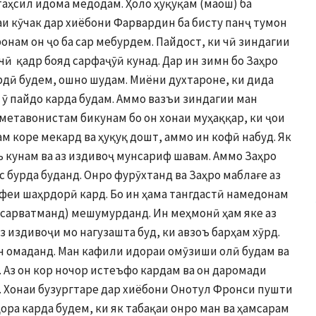
аҳсил идома медодам. Ҳоло ҳуқуқам (маош) ба
аи кӯчак дар хиёбони Фарвардин ба бисту панҷ тумон
онам он ҷо ба сар мебурдем. Пайдост, ки чӣ зиндагии
ӣ қадр бояд сарфаҷӯӣ кунад. Дар ин зимн бо Заҳро
рдӣ будем, ошно шудам. Миёни духтароне, ки дида
а ӯ пайдо карда будам. Аммо вазъи зиндагии ман
 метавонистам бикунам бо он хонаи муҳаққар, ки ҷои
м коре мекард ва ҳуқуқ дошт, аммо ин кофӣ набуд. Як
 кунам ва аз издивоҷ мунсариф шавам. Аммо Заҳро
с бурда буданд. Онро фурӯхтанд ва Заҳро маблағе аз
феи шаҳрдорӣ кард. Бо ин ҳама тангдастӣ намедонам
(сарватманд) мешумурданд. Ин меҳмонӣ ҳам яке аз
аз издивоҷи мо нагузашта буд, ки авзоъ барҳам хӯрд.
н омаданд. Ман кафили идораи омӯзиши олӣ будам ва
 Аз он кор ночор истеъфо кардам ва он даромади
. Хонаи бузургтаре дар хиёбони Онотул Фронси пушти
ора карда будем, ки як табақаи онро ман ва ҳамсарам