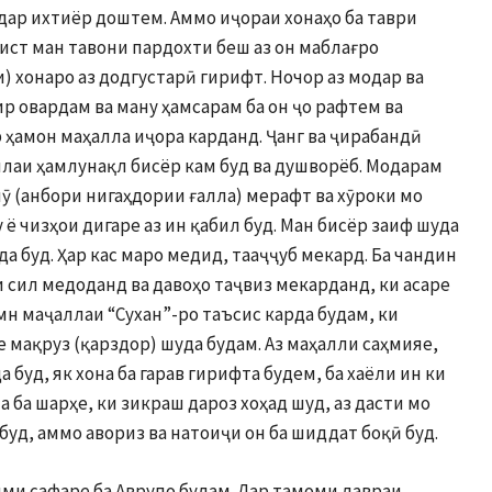
 дар ихтиёр доштем. Аммо иҷораи хонаҳо ба таври
нист ман тавони пардохти беш аз он маблағро
) хонаро аз додгустарӣ гирифт. Ночор аз модар ва
ир овардам ва ману ҳамсарам ба он ҷо рафтем ва
р ҳамон маҳалла иҷора карданд. Ҷанг ва ҷирабандӣ
силаи ҳамлунақл бисёр кам буд ва душворёб. Модарам
лӯ (анбори нигаҳдории ғалла) мерафт ва хӯроки мо
 ё чизҳои дигаре аз ин қабил буд. Ман бисёр заиф шуда
да буд. Ҳар кас маро медид, тааҷҷуб мекард. Ба чандин
 сил медоданд ва давоҳо таҷвиз мекарданд, ки асаре
мн маҷаллаи “Сухан”-ро таъсис карда будам, ки
 мақруз (қарздор) шуда будам. Аз маҳалли саҳмияе,
 буд, як хона ба гарав гирифта будем, ба хаёли ин ки
 ба шарҳе, ки зикраш дароз хоҳад шуд, аз дасти мо
буд, аммо авориз ва натоиҷи он ба шиддат боқӣ буд.
ими сафаре ба Аврупо будам. Дар тамоми давраи