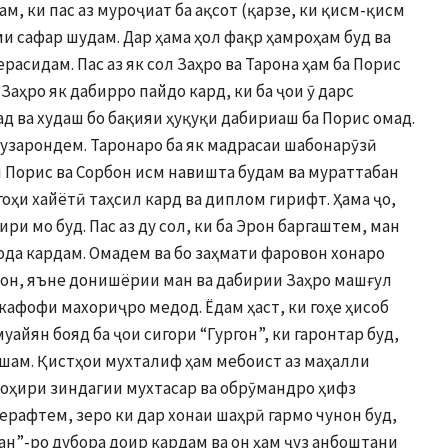
м, ки пас аз муроҷиат ба ақсот (қарзе, ки қисм-қисм
ми сафар шудам. Дар ҳама ҳол фақр ҳамроҳам буд ва
расидам. Пас аз як сол Заҳро ва Тарона ҳам ба Порис
Заҳро як дабирро пайдо кард, ки ба ҷои ӯ дарс
д ва худаш бо бақияи ҳуқуқи дабириаш ба Порис омад.
 гузарондем. Таронаро ба як мадрасаи шабонарӯзӣ
 Порис ва Сорбон исм навишта будам ва мураттабан
оҳи хайётӣ таҳсил кард ва диплом гирифт. Ҳама ҷо,
ри мо буд. Пас аз ду сол, ки ба Эрон баргаштем, ман
фода кардам. Омадем ва бо заҳмати фаровон хонаро
мон, яъне донишёрии ман ва дабирии Заҳро машғул
кафофи махориҷро медод. Ёдам ҳаст, ки гоҳе ҳисоб
уайян бояд ба ҷои сигори “Гургон”, ки гаронтар буд,
ашам. Қистҳои мухталиф ҳам мебоист аз маҳалли
зоҳири зиндагии мухтасар ва обрӯмандро ҳифз
рафтем, зеро ки дар хонаи шаҳрӣ гармо чунон буд,
ан”-ро дубора доир кардам ва он ҳам ҷуз анбоштани