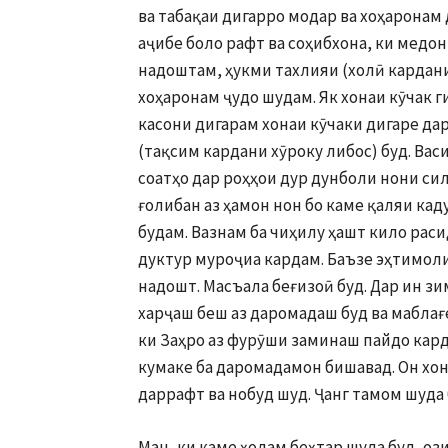
ва табақаи дигарро модар ва хоҳаронам
аҷибе боло рафт ва соҳибхона, ки медо
надоштам, ҳукми тахлияи (холӣ кардани
хоҳаронам ҷудо шудам. Як хонаи кӯчак г
касони дигарам хонаи кӯчаки дигаре да
(тақсим кардани хӯроку либос) буд. Ва
соатҳо дар роҳҳои дур дунболи нони си
ғолибан аз ҳамон нон бо каме қаляи каду
будам. Вазнам ба чиҳилу ҳашт кило раси
дуктур муроҷиа кардам. Баъзе эҳтимоли
надошт. Масъала беғизоӣ буд. Дар ин зи
харҷаш беш аз даромадаш буд ва маблағе
ки Заҳро аз фурӯши заминаш пайдо карда
кумаке ба даромадамон бишавад. Он хона
даррафт ва нобуд шуд. Ҷанг тамом шуда 
Ман, ки каме ҳолам беҳтар шуда буд, оз