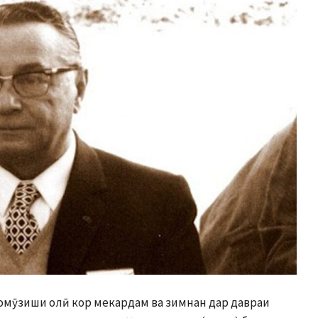
 омӯзиши олӣ кор мекардам ва зимнан дар давраи