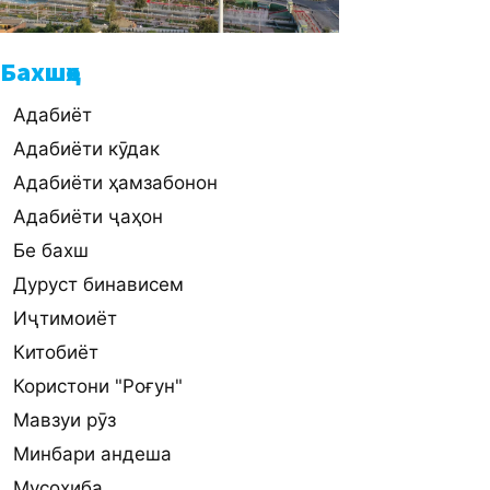
Бахшҳо
Адабиёт
Адабиёти кӯдак
Адабиёти ҳамзабонон
Адабиёти ҷаҳон
Бе бахш
Дуруст бинависем
Иҷтимоиёт
Китобиёт
Користони "Роғун"
Мавзуи рӯз
Минбари андеша
Мусоҳиба