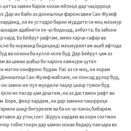
к қитъа замин барои хонаи яйлоқӣ дар чаҳорроҳи
рз. Дар ин байн аз донишгоҳи фаронсавии Сан-Жузеф
 карданд, ки як устодро барои муддати се моҳ маъмур
шкадаи адабиёти он ҷо бидиҳад, албатта, ба забони
 кард. Ба Бейрут рафтам, аммо харҷи сафар ва
 аслӣ ба корманд бидиҳанд) маъмуриятам ақиб афтода
уд ва хизона ба куллӣ холӣ буд. Дар Бейрут ҳам аз
ам ва ҳамаи шабҳо бо чароғи камнури ҳутел
и матни конфронс будам. Пас аз се моҳ, ки корам
 Донишгоҳи Сан-Жузеф маблағе, ки понсад дулор буд,
 он замон ин пул муодили чаҳор ҳазор тумон буд.
 Ҳоло як писар ҳам доштем, ки аз дастамон рафт ва
м. Боре, фикр кардем, ки дар замини чаҳорроҳи
 гармои шаҳр бигурезем ва ба он ҷо паноҳ бибарем.
етавон ду утоқ сохт. Шуруъ кардем ва кори сохтмон
очор тобистонро дар ҳамон хонаи бедару панҷара ва