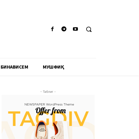
 БИНАВИСЕМ
МУШФИҚӢ
- Таблиғ -