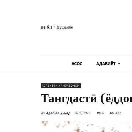
6.1
C
Душанбе
АСОСӢ
АДАБИЁТ
АДАБИЁТИ ҲАМЗАБОНОН
Тангдастӣ (ёдд
Аз
Адаб ва ҳунар
26.05.2025
0
412