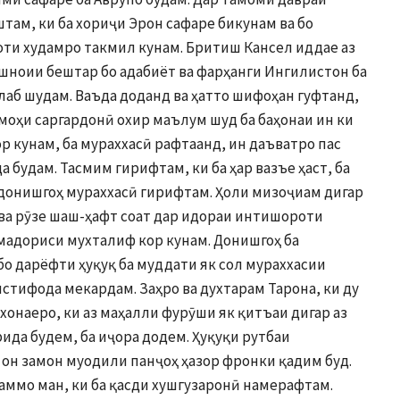
там, ки ба хориҷи Эрон сафаре бикунам ва бо
ти худамро такмил кунам. Бритиш Кансел иддае аз
шноии бештар бо адабиёт ва фарҳанги Ингилистон ба
алаб шудам. Ваъда доданд ва ҳатто шифоҳан гуфтанд,
 моҳи саргардонӣ охир маълум шуд ба баҳонаи ин ки
р кунам, ба мураххасӣ рафтаанд, ин даъватро пас
 будам. Тасмим гирифтам, ки ба ҳар вазъе ҳаст, ба
 донишгоҳ мураххасӣ гирифтам. Ҳоли мизоҷиам дигар
 ва рӯзе шаш-ҳафт соат дар идораи интишороти
мадориси мухталиф кор кунам. Донишгоҳ ба
бо дарёфти ҳуқуқ ба муддати як сол мураххасии
истифода мекардам. Заҳро ва духтарам Тарона, ки ду
хонаеро, ки аз маҳалли фурӯши як қитъаи дигар аз
ида будем, ба иҷора додем. Ҳуқуқи рутбаи
 он замон муодили панҷоҳ ҳазор фронки қадим буд.
 аммо ман, ки ба қасди хушгузаронӣ намерафтам.