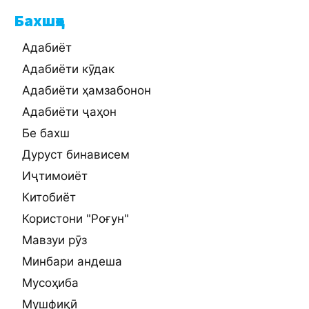
Бахшҳо
Адабиёт
Адабиёти кӯдак
Адабиёти ҳамзабонон
Адабиёти ҷаҳон
Бе бахш
Дуруст бинависем
Иҷтимоиёт
Китобиёт
Користони "Роғун"
Мавзуи рӯз
Минбари андеша
Мусоҳиба
Мушфиқӣ