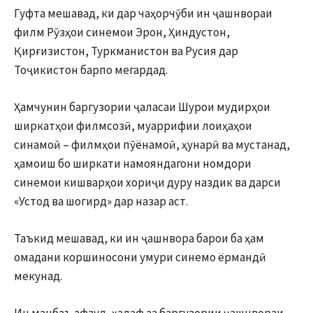
Гуфта мешавад, ки дар чаҳорчӯби ин ҷашнвораи
филм Рӯзҳои синемои Эрон, Ҳиндустон,
Қирғизистон, Туркманистон ва Русия дар
Тоҷикистон барпо мегардад.
Ҳамчунин баргузории ҷаласаи Шурои мудирҳои
ширкатҳои филмсозӣ, муаррифии лоиҳаҳои
синамоӣ – филмҳои пӯёнамоӣ, ҳунарӣ ва мустанад,
ҳамоиш бо ширкати намояндагони номдори
синемои кишварҳои хориҷи дуру наздик ва дарси
«Устод ва шогирд» дар назар аст.
Таъкид мешавад, ки ин ҷашнвора барои ба ҳам
омадани коршиносони умури синемо ёрмандӣ
мекунад.