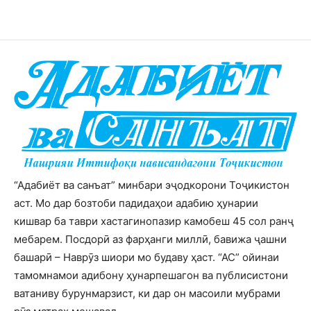
“Адабиёт ва санъат” минбари эҷодкорони Тоҷикистон
аст. Мо дар бозтоби падидаҳои адабию ҳунарии
кишвар ба таври хастагинопазир камобеш 45 сол ранҷ
мебарем. Посдорӣ аз фарҳанги миллӣ, бавижа ҷашни
башарӣ – Наврӯз шиори мо будаву ҳаст. “АС” ойинаи
тамомнамои адибону ҳунарпешагон ва публисистони
ватаниву бурунмарзист, ки дар он масоили мубрами