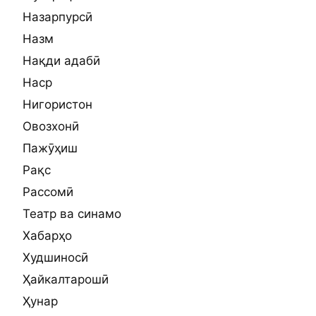
Назарпурсӣ
Назм
Нақди адабӣ
Наср
Нигористон
Овозхонӣ
Пажӯҳиш
Рақс
Рассомӣ
Театр ва синамо
Хабарҳо
Худшиносӣ
Ҳайкалтарошӣ
Ҳунар