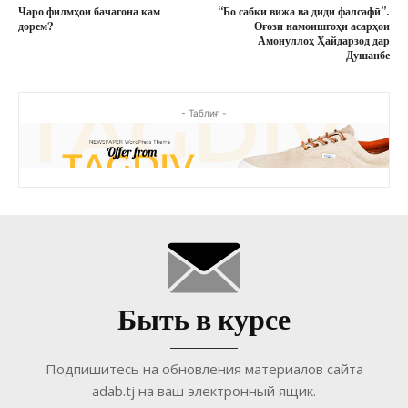
Чаро филмҳои бачагона кам
“Бо сабки вижа ва диди фалсафӣ”.
дорем?
Оғози намоишгоҳи асарҳои
Амонуллоҳ Ҳайдарзод дар
Душанбе
- Таблиғ -
Быть в курсе
Подпишитесь на обновления материалов сайта
adab.tj на ваш электронный ящик.