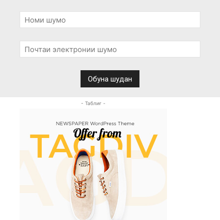
- Таблиғ -