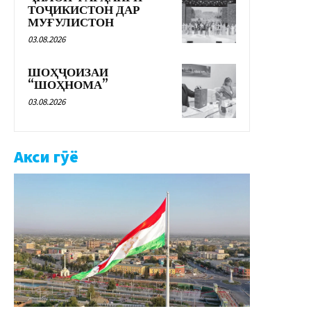
ТОҶИКИСТОН ДАР
МУҒУЛИСТОН
03.08.2026
ШОҲҶОИЗАИ
“ШОҲНОМА”
03.08.2026
Акси гӯё