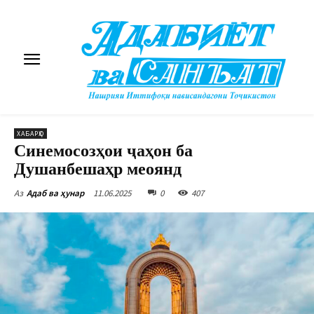
ХАБАРҲО
Синемосозҳои ҷаҳон ба
Душанбешаҳр меоянд
11.06.2025
0
407
Аз
Адаб ва ҳунар