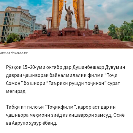
Акс аз ticketon.kz
Рӯзҳои 15–20-уми октябр дар Душанбешаҳр Дувумин
давраи ҷашнвораи байналмилалии филми “Тоҷи
Сомон” бо шиори “Таърихи рушди тоҷикон” сурат
мегирад.
Тибқи иттилоъи “Тоҷикфилм”, қарор аст дар ин
ҷашнвора меҳмони зиёд аз кишварҳои ҳамсуд, Осиё
ва Аврупо ҳузур ёбанд.