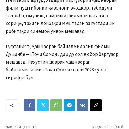
Ин манбаъ афзуд, ҳадаф аз баргузории ҷашнвораи
филм пуштибонии ҷавонони эҷодкор, табодули
таҷриба, омӯзиш, намоиши филмҳои ватанию
хориҷӣ, таҳияи лоиҳаҳои муштарак ва густариши
робитаҳои синемоӣ унвон мешавад.
Гуфтанист, Ҷашнвораи байналмилалии филми
Душанбе – «Тоҷи Сомон» дар ду сол як бор баргузор
мешавад. Нахустин давраи ҷашнвораи
байналмилалии «Тоҷи Сомон» соли 2023 сурат
гирифта буд.
мақолаи гузашта
мақолаи навбатӣ