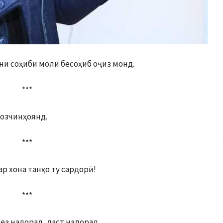
ни соҳиби моли бесоҳиб оҷиз монд.
***
дозчинҳоянд.
***
ар хона танҳо ту сардорӣ!
***
ез надорад, даст надорад.