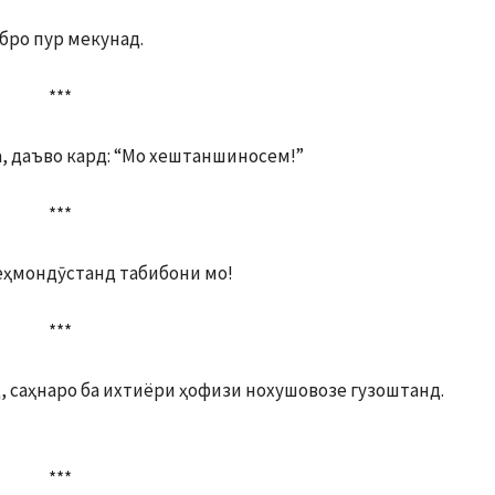
бро пур мекунад.
***
, даъво кард: “Мо хештаншиносем!”
***
меҳмондӯстанд табибони мо!
***
д, саҳнаро ба ихтиёри ҳофизи нохушовозе гузоштанд.
***