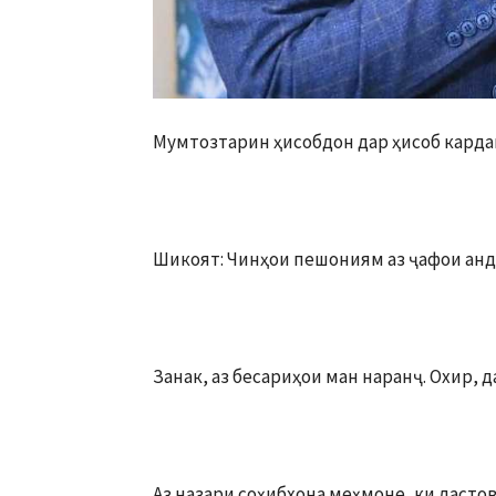
Мумтозтарин ҳисобдон дар ҳисоб карда
Шикоят: Чинҳои пешониям аз ҷафои ан
Занак, аз бесариҳои ман наранҷ. Охир, д
Аз назари соҳибхона меҳмоне, ки дастов