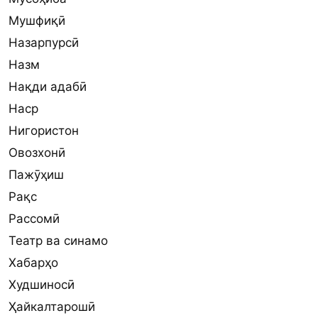
Мушфиқӣ
Назарпурсӣ
Назм
Нақди адабӣ
Наср
Нигористон
Овозхонӣ
Пажӯҳиш
Рақс
Рассомӣ
Театр ва синамо
Хабарҳо
Худшиносӣ
Ҳайкалтарошӣ