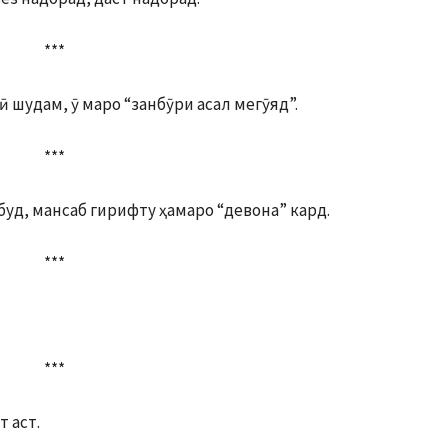
***
ӣ шудам, ӯ маро “занбӯри асал мегӯяд”.
***
буд, мансаб гирифту ҳамаро “девона” кард.
***
***
т аст.