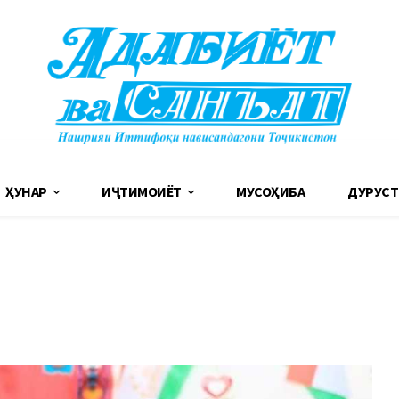
ҲУНАР
ИҶТИМОИЁТ
МУСОҲИБА
ДУРУСТ