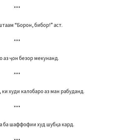
***
штаам “Борон, бибор!” аст.
***
о аз ҷон безор мекунанд.
***
 ки худи калобаро аз ман рабуданд.
***
на ба шаффофии худ шубҳа кард.