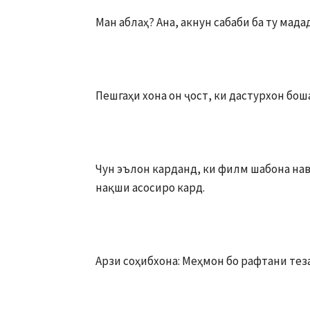
Ман аблаҳ? Ана, акнун сабаби ба ту ма
Пешгаҳи хона он ҷост, ки дастурхон бош
Чун эълон карданд, ки филм шабона на
нақши асосиро кард.
Арзи соҳибхона: Меҳмон бо рафтани теза