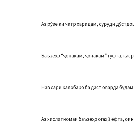
Аз рӯзе ки чатр харидам, суруди дӯстдо
Баъзеҳо “ҷонакам, ҷонакам” гуфта, каср
Нав сари калобаро ба даст оварда будам,
Аз хислатномаи баъзеҳо огаҳӣ ёфта, ои