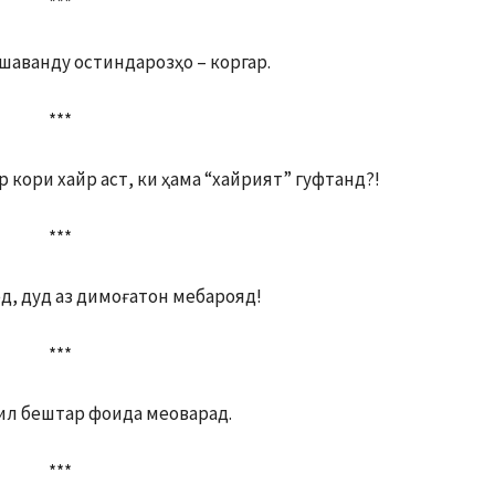
***
шаванду остиндарозҳо – коргар.
***
 кори хайр аст, ки ҳама “хайрият” гуфтанд?!
***
д, дуд аз димоғатон мебарояд!
***
сил бештар фоида меоварад.
***