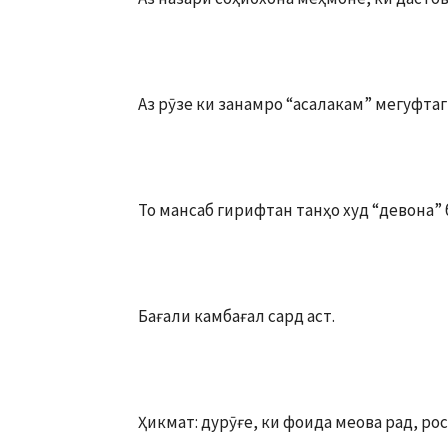
Аз рӯзе ки занамро “асалакам” мегуфтаг
То мансаб гирифтан танҳо худ “девона” 
Бағали камбағал сард аст.
Ҳикмат: дурӯғе, ки фоида меова рад, рос