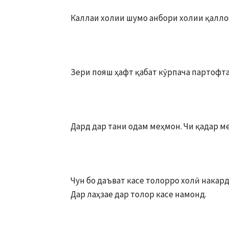
Каллаи холии шумо анбори холии қалло
Зери пояш ҳафт қабат кӯрпача партофта
Дард дар тани одам меҳмон. Чи қадар 
Чун бо даъват касе толорро холӣ накар
Дар лаҳзае дар толор касе намонд.