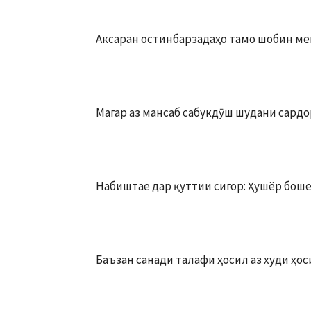
Аксаран остинбарзадаҳо тамо шобин ме
Магар аз мансаб сабукдӯш шудани сардор
Набиштае дар қуттии сигор: Ҳушёр боше
Баъзан санади талафи ҳосил аз худи ҳо