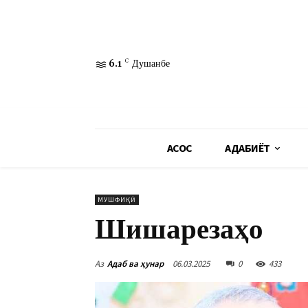
6.1
C
Душанбе
АСОСӢ
АДАБИЁТ
МУШФИҚӢ
Шишарезаҳо
Аз
Адаб ва ҳунар
06.03.2025
0
433