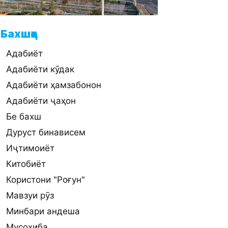
Бахшҳо
Адабиёт
Адабиёти кӯдак
Адабиёти ҳамзабонон
Адабиёти ҷаҳон
Бе бахш
Дуруст бинависем
Иҷтимоиёт
Китобиёт
Користони "Роғун"
Мавзуи рӯз
Минбари андеша
Мусоҳиба