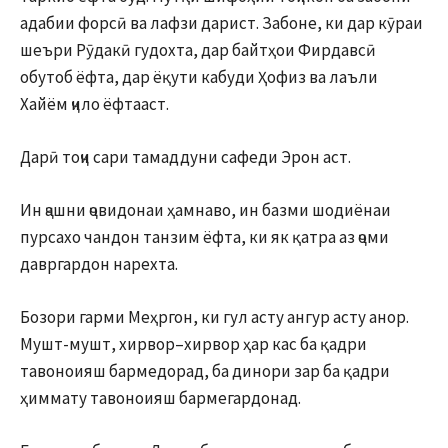
адабии форсӣ ва лафзи дарист. Забоне, ки дар кӯраи
шеъри Рӯдакӣ гудохта, дар байтҳои Фирдавсӣ
обутоб ёфта, дар ёқути кабуди Ҳофиз ва лаъли
Хайём ҷило ёфтааст.
Дарӣ тоҷи сари тамаддуни сафеди Эрон аст.
Ин ҷашни ҷовидонаи ҳамнаво, ин базми шодиёнаи
пурсахо чандон танзим ёфта, ки як қатра аз ҷоми
давргардон нарехта.
Бозори гарми Меҳргон, ки гул асту ангур асту анор.
Мушт-мушт, хирвор–хирвор ҳар кас ба қадри
тавоноияш бармедорад, ба динори зар ба қадри
ҳиммату тавоноияш бармегардонад.