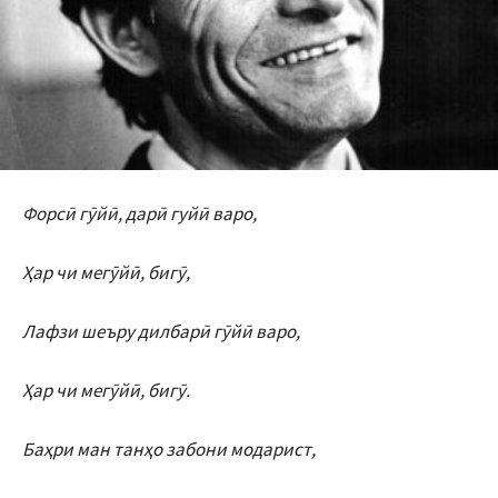
Форсӣ гӯйӣ, дарӣ гуйӣ варо,
Ҳар чи мегӯйӣ, бигӯ,
Лафзи шеъру дилбарӣ гӯйӣ варо,
Ҳар чи мегӯйӣ, бигӯ.
Баҳри ман танҳо забони модарист,