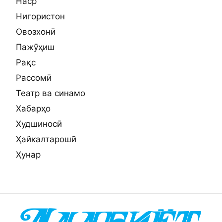
Наср
Нигористон
Овозхонӣ
Пажӯҳиш
Рақс
Рассомӣ
Театр ва синамо
Хабарҳо
Худшиносӣ
Ҳайкалтарошӣ
Ҳунар