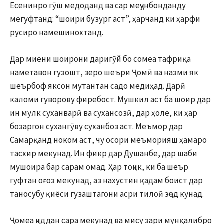
Есенинро гӯш медоданд ва сар меҷунбонданду
мегуфтанд: “шоири бузург аст”, ҳарчанд ки ҳарфи
русиро намешинохтанд.
Дар миёни шоирони даригӯй бо сомеа тафриқа
наметавон гузошт, зеро шеъри Ҷомӣ ва назми як
шеърбоф яксон мутантан садо медиҳад. Дарӣ
каломи гуворову фиребост. Мушкил аст ба шоир дар
ин мулк суханварӣ ва сухансозӣ, дар ҳоле, ки ҳар
бозаргон сухангӯву суханбоз аст. Меъмор дар
Самарқанд ноком аст, чу осори меъморияш ҳамаро
тасхир мекунад. Ин фикр дар Душанбе, дар шаби
мушоира бар сарам омад. Ҳар тоҷик, ки ба шеър
гуфтан оғоз мекунад, аз нахустин қадам боист дар
таносубу қиёси гузаштагони асри тилоӣ эҷод кунад.
Ҷомеа ҷиддан сара мекунад ва мису зари мунқалибро