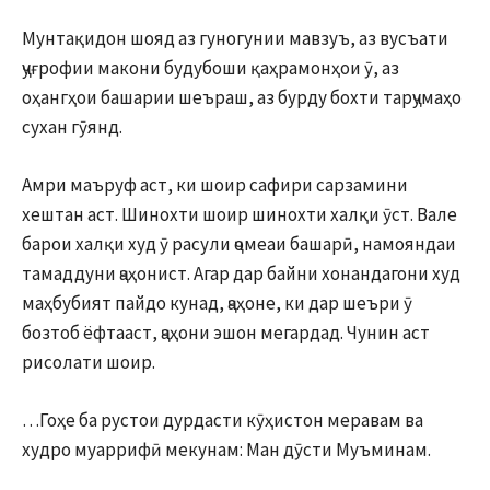
Мунтақидон шояд аз гуногунии мавзуъ, аз вусъати
ҷуғрофии макони будубоши қаҳрамонҳои ӯ, аз
оҳангҳои башарии шеъраш, аз бурду бохти тарҷумаҳо
сухан гӯянд.
Амри маъруф аст, ки шоир сафири сарзамини
хештан аст. Шинохти шоир шинохти халқи ӯст. Вале
барои халқи худ ӯ расули ҷомеаи башарӣ, намояндаи
тамаддуни ҷаҳонист. Агар дар байни хонандагони худ
маҳбубият пайдо кунад, ҷаҳоне, ки дар шеъри ӯ
бозтоб ёфтааст, ҷаҳони эшон мегардад. Чунин аст
рисолати шоир.
…Гоҳе ба рустои дурдасти кӯҳистон меравам ва
худро муаррифӣ мекунам: Ман дӯсти Муъминам.