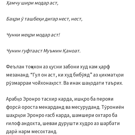
Ҳамчу шири модар аст,
Баҳри ӯ ташбеҳи дигар нест, нест,
Чунки меҳри модар аст!
Чунин гуфтааст Муъмин Қаноат.
Феълан тоҷикон аз ҳусни забони худ кам ҳарф
мезананд. “Гул он аст, ки худ бибӯяд” аз ҳикматҳои
рӯзмарраи чойхонаҳост. Ва инак шаҳодати таърих.
Арабҳо Эронро тасхир карда, ишқро ба перояи
форсӣ ороста мекарданд ва месуруданд. Тӯрониён
шаҳрҳои Эронро ғасб карда, шамшери охтаро ба
ғилоф андохта, шеваи дурушти худро аз шарбати
дарӣ нарм месохтанд.