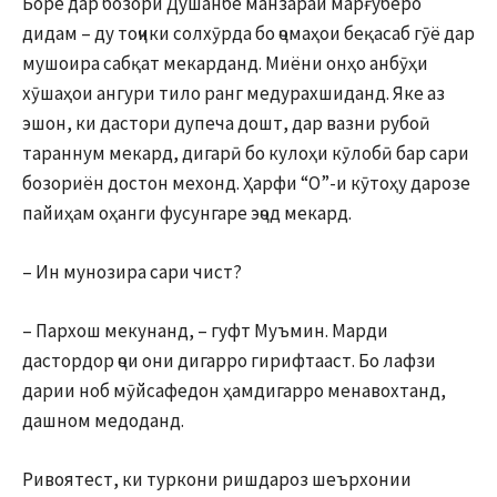
Боре дар бозори Душанбе манзараи марғуберо
дидам – ду тоҷики солхӯрда бо ҷомаҳои беқасаб гӯё дар
мушоира сабқат мекарданд. Миёни онҳо анбӯҳи
хӯшаҳои ангури тило ранг медурахшиданд. Яке аз
эшон, ки дастори дупеча дошт, дар вазни рубоӣ
тараннум мекард, дигарӣ бо кулоҳи кӯлобӣ бар сари
бозориён достон мехонд. Ҳарфи “О”-и кӯтоҳу дарозе
пайиҳам оҳанги фусунгаре эҷод мекард.
– Ин мунозира сари чист?
– Пархош мекунанд, – гуфт Муъмин. Марди
дастордор ҷои они дигарро гирифтааст. Бо лафзи
дарии ноб мӯйсафедон ҳамдигарро менавохтанд,
дашном медоданд.
Ривоятест, ки туркони ришдароз шеърхонии