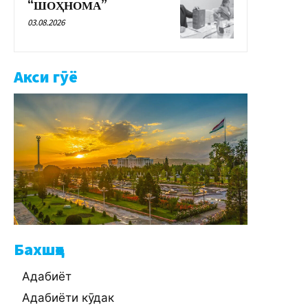
“ШОҲНОМА”
03.08.2026
Акси гӯё
Бахшҳо
Адабиёт
Адабиёти кӯдак