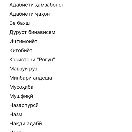
Адабиёти ҳамзабонон
Адабиёти ҷаҳон
Бе бахш
Дуруст бинависем
Иҷтимоиёт
Китобиёт
Користони "Роғун"
Мавзуи рӯз
Минбари андеша
Мусоҳиба
Мушфиқӣ
Назарпурсӣ
Назм
Нақди адабӣ