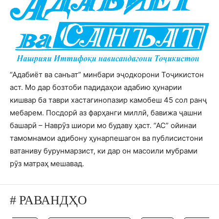
“Адабиёт ва санъат” минбари эҷодкорони Тоҷикистон
аст. Мо дар бозтоби падидаҳои адабию ҳунарии
кишвар ба таври хастагинопазир камобеш 45 сол ранҷ
мебарем. Посдорӣ аз фарҳанги миллӣ, бавижа ҷашни
башарӣ – Наврӯз шиори мо будаву ҳаст. “АС” ойинаи
тамомнамои адибону ҳунарпешагон ва публисистони
ватаниву бурунмарзист, ки дар он масоили мубрами
рӯз матраҳ мешавад.
# РАВАНДҲО