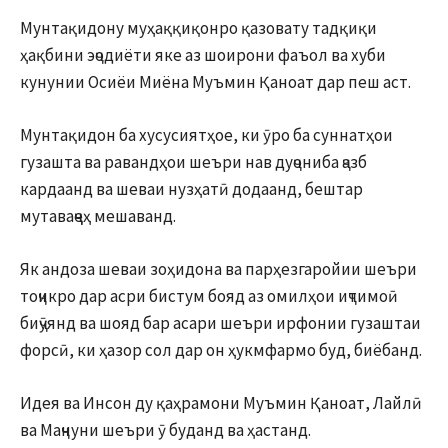
Мунтақидону муҳаққиқонро қазовату тадқиқи
ҳақбини эҷодиёти яке аз шоирони фаъол ва хуби
кунунии Осиёи Миёна Муъмин Қаноат дар пеш аст.
Мунтақидон ба хусусиятҳое, ки ӯро ба суннатҳои
гузашта ва равандҳои шеъри нав дуҷониба ҷазб
кардаанд ва шеваи нузҳатӣ додаанд, бештар
мутаваҷҷеҳ мешаванд.
Як андоза шеваи зоҳидона ва парҳезгаройии шеъри
тоҷикро дар асри бистум бояд аз омилҳои иҷтимоӣ
биҷӯянд ва шояд бар асари шеъри ирфонии гузаштаи
форсӣ, ки ҳазор сол дар он ҳукмфармо буд, биёбанд.
Идея ва Инсон ду қаҳрамони Муъмин Қаноат, Лайлӣ
ва Маҷнуни шеъри ӯ буданд ва ҳастанд.