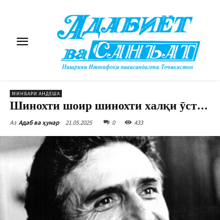
МИНБАРИ АНДЕША
Шинохти шоир шинохти халқи ӯст…
21.05.2025
0
433
Аз
Адаб ва ҳунар