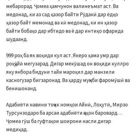
мебарорад. Ҷомеа ҳамчунон валинеъмат аст. Ва
медонад, ки аз сад ҳазор байти Рӯдакӣ дар ёдҳо
ҳазор байт мемонад ва кӣ медонад, ки ин ҳазор
байти бобаҳо дар ибтидо ва ё дар интиҳо офарида
шудаанд.
999 роҳ ба як воҳиди кул аст. Якеро ҳама умр дар
роҳҷӯйӣ мегузарад. Дигар мекӯшад он воҳиди куллро
яку якбора бидуни тайи мароҳил дар манзили
касногузар бигзаронад. Ва ҳарду муҷиби фаромӯшӣ ва
бенишонанд.
Адабиёти навини тоҷик номҳои Айнӣ, Лоҳутӣ, Мирзо
Турсунзодаро ба арсаи адабиёти ҷаҳон баровард…
Ҷомеа гӯш ба гуфтаҳои шоирони насли дигар
медиҳад.