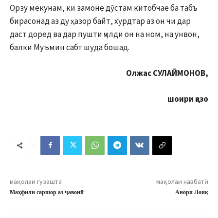
Орзу мекунам, ки замоне дӯстам китобчае ба табъ
бирасонад аз ду ҳазор байт, хурдтар аз он чи дар
даст доред ва дар пушти ҷилди он на ном, на унвон,
балки Муъмин сабт шуда бошад.
Олжас СУЛАЙМОНОВ,
шоири қазоқ
мақолаи гузашта
мақолаи навбатӣ
Маҳфили саршор аз ҷавонӣ
Анори Лоиқ