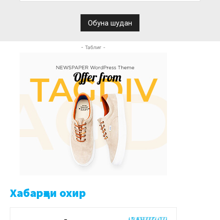
- Таблиғ -
Хабарҳои охир