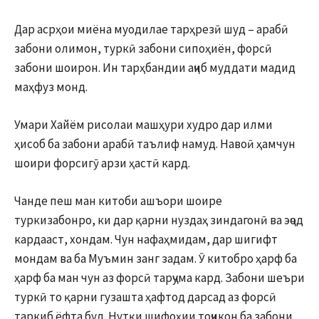
Дар асрҳои миёна муодилае тарҳрезӣ шуд – арабӣ
забони олимон, туркӣ забони сипоҳиён, форсӣ
забони шоирон. Ин тарҳбандии аҷиб муддати мадид
маҳфуз монд.
Умари Хайём рисолаи машҳури худро дар илми
ҳисоб ба забони арабӣ таълиф намуд. Навоӣ ҳамчун
шоири форсигӯ арзи ҳастӣ кард.
Чанде пеш ман китоби ашъори шоире
туркизабонро, ки дар қарни нуздаҳ зиндагонӣ ва эҷод
кардааст, хондам. Чун нафаҳмидам, дар шигифт
мондам ва ба Муъмин занг задам. Ӯ китобро ҳарф ба
ҳарф ба ман чун аз форсӣ тарҷума кард. Забони шеъри
туркӣ то қарни гузашта ҳафтод дарсад аз форсӣ
таркиб ёфта буд. Нутқи шифоҳии тоҷикон ба забони